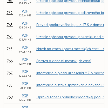
761.
Určenie spôsobu prevodu nehnuteľnosti, par
124,25 KB
PDF
762.
Určenie spôsobu prevodu podkrovného bytu 
123,61 KB
PDF
763.
Prevod podkrovného bytu č. 17-S v dome na
124,04 KB
PDF
764.
Určenie spôsobu prevodu pozemku pod stavbou
123,78 KB
PDF
765.
Návrh na zmenu počtu mestských častí – náv
140,37 KB
PDF
766.
Správa o činnosti mestských častí
121,94 KB
PDF
767.
Informácia o plnení uznesenia MZ o možnosti
122,52 KB
PDF
768.
Informácia o stave spracovania nového úze
121,84 KB
PDF
769.
Oprava záberu poľnohospodárskej pôdy v Sp
122,21 KB
PDF