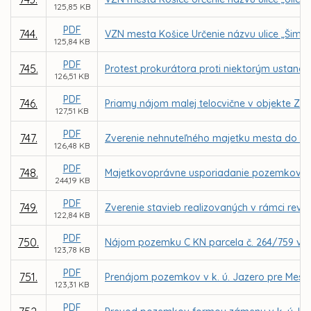
125,85 KB
PDF
744.
VZN mesta Košice Určenie názvu ulice „Šimek
125,84 KB
PDF
745.
Protest prokurátora proti niektorým ustanov
126,51 KB
PDF
746.
Priamy nájom malej telocvične v objekte ZŠ
127,51 KB
PDF
747.
Zverenie nehnuteľného majetku mesta do spr
126,48 KB
PDF
748.
Majetkovoprávne usporiadanie pozemkov v k.
244,19 KB
PDF
749.
Zverenie stavieb realizovaných v rámci revi
122,84 KB
PDF
750.
Nájom pozemku C KN parcela č. 264/759 v k.
123,78 KB
PDF
751.
Prenájom pozemkov v k. ú. Jazero pre Mest
123,31 KB
PDF