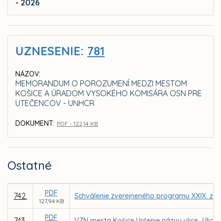
- 2026
UZNESENIE:
781
NÁZOV:
MEMORANDUM O POROZUMENÍ MEDZI MESTOM
KOŠICE A ÚRADOM VYSOKÉHO KOMISÁRA OSN PRE
UTEČENCOV - UNHCR
DOKUMENT:
PDF - 122,14 KB
Ostatné
PDF
742.
Schválenie zverejneného programu XXIX. zas
127,94 KB
PDF
743.
VZN mesta Košice Určenie názvu ulice „Ulica