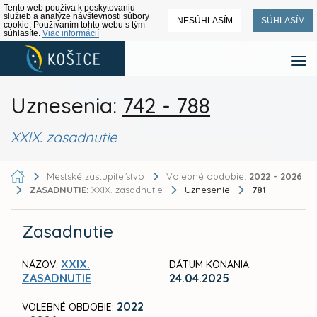
Tento web používa k poskytovaniu
služieb a analýze návštevnosti súbory
NESÚHLASÍM
SÚHLASÍM
cookie. Používaním tohto webu s tým
súhlasíte.
Viac informácií
Uznesenia:
742 - 788
XXIX. zasadnutie
Mestské zastupiteľstvo
Volebné obdobie:
2022 - 2026
ZASADNUTIE:
XXIX. zasadnutie
Uznesenie
781
Zasadnutie
XXIX.
NÁZOV:
DÁTUM KONANIA:
ZASADNUTIE
24.04.2025
2022
VOLEBNÉ OBDOBIE: