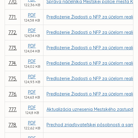
770.
Správa náčelníka Mestskej polície mesta Koši
122,36 KB
PDF
771.
Predloženie Žiadosti o NFP za účelom realizác
124,58 KB
PDF
772.
Predloženie Žiadosti o NFP za účelom realizá
124,54 KB
PDF
773.
Predloženie Žiadosti o NFP za účelom realiz
124,04 KB
PDF
774.
Predloženie Žiadosti o NFP za účelom realizá
124,02 KB
PDF
775.
Predloženie Žiadosti o NFP za účelom realizác
124,93 KB
PDF
776.
Predloženie Žiadosti o NFP za účelom realizá
124,63 KB
PDF
777.
Aktualizácia uznesenia Mestského zastupiteľ
124,8 KB
PDF
778.
Prechod zriaďovateľskej pôsobnosti a samos
122,62 KB