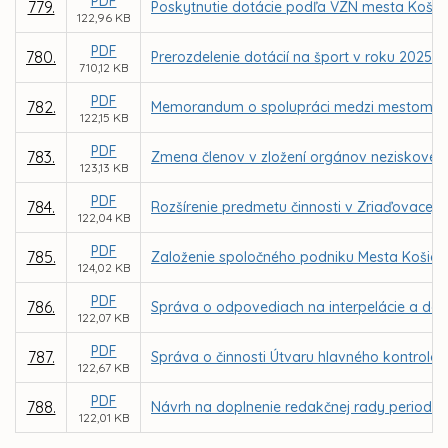
PDF
779.
Poskytnutie dotácie podľa VZN mesta Košice
122,96 KB
PDF
780.
Prerozdelenie dotácií na šport v roku 2025
710,12 KB
PDF
782.
Memorandum o spolupráci medzi mestom Košic
122,15 KB
PDF
783.
Zmena členov v zložení orgánov neziskovej or
123,13 KB
PDF
784.
Rozšírenie predmetu činnosti v Zriaďovacej l
122,04 KB
PDF
785.
Založenie spoločného podniku Mesta Košice
124,02 KB
PDF
786.
Správa o odpovediach na interpelácie a dopy
122,07 KB
PDF
787.
Správa o činnosti Útvaru hlavného kontroló
122,67 KB
PDF
788.
Návrh na doplnenie redakčnej rady periodika
122,01 KB