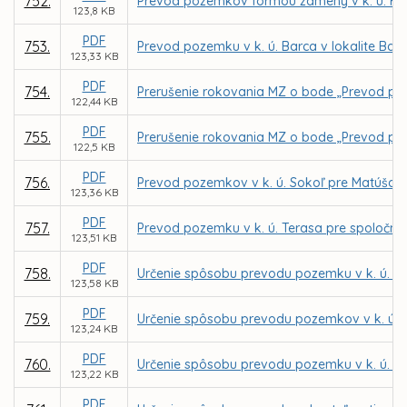
752.
Prevod pozemkov formou zámeny v k. ú. Hu
123,8 KB
PDF
753.
Prevod pozemku v k. ú. Barca v lokalite Bar
123,33 KB
PDF
754.
Prerušenie rokovania MZ o bode „Prevod poz
122,44 KB
PDF
755.
Prerušenie rokovania MZ o bode „Prevod poz
122,5 KB
PDF
756.
Prevod pozemkov v k. ú. Sokoľ pre Matúša 
123,36 KB
PDF
757.
Prevod pozemku v k. ú. Terasa pre spoločno
123,51 KB
PDF
758.
Určenie spôsobu prevodu pozemku v k. ú. Se
123,58 KB
PDF
759.
Určenie spôsobu prevodu pozemkov v k. ú. 
123,24 KB
PDF
760.
Určenie spôsobu prevodu pozemku v k. ú. My
123,22 KB
PDF