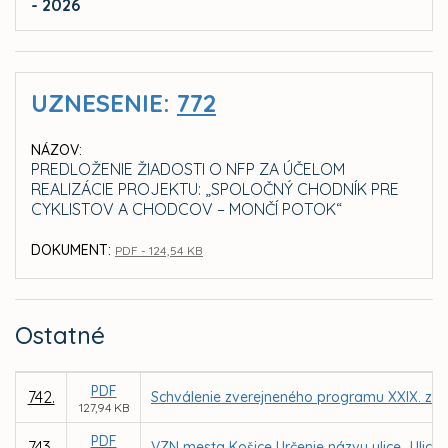
- 2026
UZNESENIE:
772
NÁZOV:
PREDLOŽENIE ŽIADOSTI O NFP ZA ÚČELOM
REALIZÁCIE PROJEKTU: „SPOLOČNÝ CHODNÍK PRE
CYKLISTOV A CHODCOV – MONČÍ POTOK“
DOKUMENT:
PDF - 124,54 KB
Ostatné
PDF
742.
Schválenie zverejneného programu XXIX. zas
127,94 KB
PDF
743.
VZN mesta Košice Určenie názvu ulice „Ulica