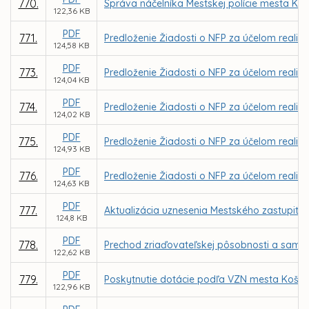
770.
Správa náčelníka Mestskej polície mesta Koši
122,36 KB
PDF
771.
Predloženie Žiadosti o NFP za účelom realizác
124,58 KB
PDF
773.
Predloženie Žiadosti o NFP za účelom realiz
124,04 KB
PDF
774.
Predloženie Žiadosti o NFP za účelom realizá
124,02 KB
PDF
775.
Predloženie Žiadosti o NFP za účelom realizác
124,93 KB
PDF
776.
Predloženie Žiadosti o NFP za účelom realizá
124,63 KB
PDF
777.
Aktualizácia uznesenia Mestského zastupiteľ
124,8 KB
PDF
778.
Prechod zriaďovateľskej pôsobnosti a samos
122,62 KB
PDF
779.
Poskytnutie dotácie podľa VZN mesta Košice
122,96 KB