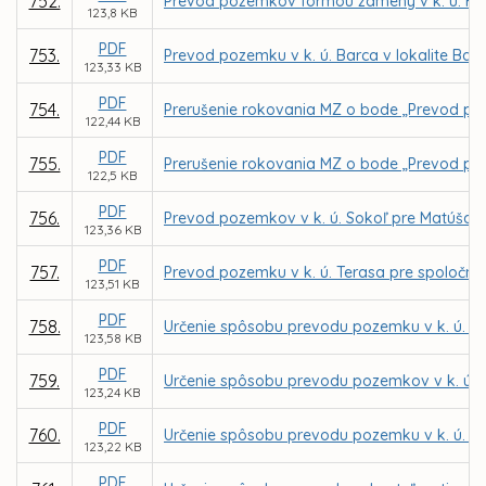
752.
Prevod pozemkov formou zámeny v k. ú. Hu
123,8 KB
PDF
753.
Prevod pozemku v k. ú. Barca v lokalite Bar
123,33 KB
PDF
754.
Prerušenie rokovania MZ o bode „Prevod poz
122,44 KB
PDF
755.
Prerušenie rokovania MZ o bode „Prevod poz
122,5 KB
PDF
756.
Prevod pozemkov v k. ú. Sokoľ pre Matúša 
123,36 KB
PDF
757.
Prevod pozemku v k. ú. Terasa pre spoločno
123,51 KB
PDF
758.
Určenie spôsobu prevodu pozemku v k. ú. Se
123,58 KB
PDF
759.
Určenie spôsobu prevodu pozemkov v k. ú. 
123,24 KB
PDF
760.
Určenie spôsobu prevodu pozemku v k. ú. My
123,22 KB
PDF