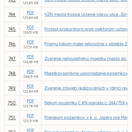
125,85 KB
PDF
744.
VZN mesta Košice Určenie názvu ulice „Šimek
125,84 KB
PDF
745.
Protest prokurátora proti niektorým ustanov
126,51 KB
PDF
746.
Priamy nájom malej telocvične v objekte ZŠ
127,51 KB
PDF
747.
Zverenie nehnuteľného majetku mesta do spr
126,48 KB
PDF
748.
Majetkovoprávne usporiadanie pozemkov v k.
244,19 KB
PDF
749.
Zverenie stavieb realizovaných v rámci revi
122,84 KB
PDF
750.
Nájom pozemku C KN parcela č. 264/759 v k.
123,78 KB
PDF
751.
Prenájom pozemkov v k. ú. Jazero pre Mest
123,31 KB
PDF