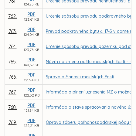
761.
Určenie spôsobu prevodu nehnuteľnosti, par
124,25 KB
PDF
762.
Určenie spôsobu prevodu podkrovného bytu 
123,61 KB
PDF
763.
Prevod podkrovného bytu č. 17-S v dome na
124,04 KB
PDF
764.
Určenie spôsobu prevodu pozemku pod stavbou
123,78 KB
PDF
765.
Návrh na zmenu počtu mestských častí – náv
140,37 KB
PDF
766.
Správa o činnosti mestských častí
121,94 KB
PDF
767.
Informácia o plnení uznesenia MZ o možnosti
122,52 KB
PDF
768.
Informácia o stave spracovania nového úze
121,84 KB
PDF
769.
Oprava záberu poľnohospodárskej pôdy v Sp
122,21 KB
PDF