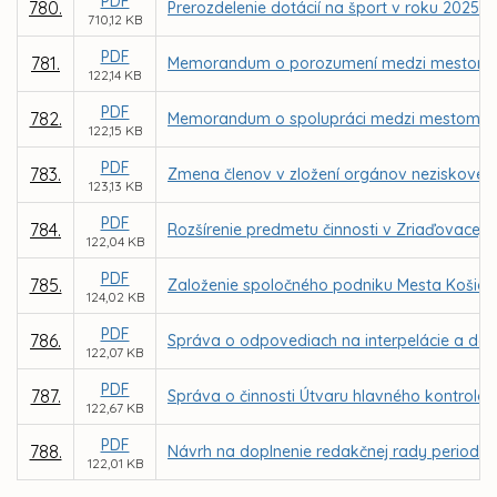
PDF
780.
Prerozdelenie dotácií na šport v roku 2025
710,12 KB
PDF
781.
Memorandum o porozumení medzi mestom K
122,14 KB
PDF
782.
Memorandum o spolupráci medzi mestom Košic
122,15 KB
PDF
783.
Zmena členov v zložení orgánov neziskovej or
123,13 KB
PDF
784.
Rozšírenie predmetu činnosti v Zriaďovacej l
122,04 KB
PDF
785.
Založenie spoločného podniku Mesta Košice
124,02 KB
PDF
786.
Správa o odpovediach na interpelácie a dopy
122,07 KB
PDF
787.
Správa o činnosti Útvaru hlavného kontroló
122,67 KB
PDF
788.
Návrh na doplnenie redakčnej rady periodika
122,01 KB