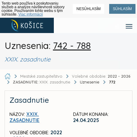
Tento web používa k poskytovaniu
služieb a analýze návštevnosti súbory
NESÚHLASÍM
SÚHLASÍM
cookie. Používaním tohto webu s tým
súhlasíte.
Viac informácií
Uznesenia:
742 - 788
XXIX. zasadnutie
Mestské zastupiteľstvo
Volebné obdobie:
2022 - 2026
ZASADNUTIE:
XXIX. zasadnutie
Uznesenie
772
Zasadnutie
XXIX.
NÁZOV:
DÁTUM KONANIA:
ZASADNUTIE
24.04.2025
2022
VOLEBNÉ OBDOBIE: