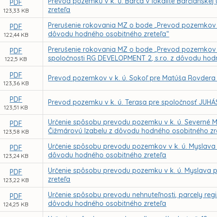
Prevod pozemku v k. ú. Barca v lokalite Barčianske
PDF
zreteľa
123,33 KB
Prerušenie rokovania MZ o bode „Prevod pozemkov v 
PDF
dôvodu hodného osobitného zreteľa“
122,44 KB
Prerušenie rokovania MZ o bode „Prevod pozemkov v 
PDF
spoločnosti RG DEVELOPMENT 2, s.r.o. z dôvodu hod
122,5 KB
PDF
Prevod pozemkov v k. ú. Sokoľ pre Matúša Rovdera
123,36 KB
PDF
Prevod pozemku v k. ú. Terasa pre spoločnosť JUHÁS
123,51 KB
Určenie spôsobu prevodu pozemku v k. ú. Severné M
PDF
Čižmárovú Izabelu z dôvodu hodného osobitného zr
123,58 KB
Určenie spôsobu prevodu pozemkov v k. ú. Myslava 
PDF
dôvodu hodného osobitného zreteľa
123,24 KB
Určenie spôsobu prevodu pozemku v k. ú. Myslava 
PDF
zreteľa
123,22 KB
Určenie spôsobu prevodu nehnuteľnosti, parcely regi
PDF
dôvodu hodného osobitného zreteľa
124,25 KB