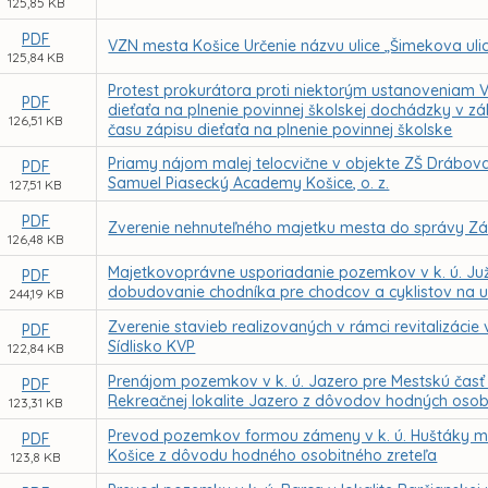
125,85 KB
PDF
VZN mesta Košice Určenie názvu ulice „Šimekova uli
125,84 KB
Protest prokurátora proti niektorým ustanoveniam V
PDF
dieťaťa na plnenie povinnej školskej dochádzky v z
126,51 KB
času zápisu dieťaťa na plnenie povinnej školske
Priamy nájom malej telocvične v objekte ZŠ Drábov
PDF
Samuel Piasecký Academy Košice, o. z.
127,51 KB
PDF
Zverenie nehnuteľného majetku mesta do správy Zák
126,48 KB
Majetkovoprávne usporiadanie pozemkov v k. ú. Juž
PDF
dobudovanie chodníka pre chodcov a cyklistov na ul
244,19 KB
Zverenie stavieb realizovaných v rámci revitalizác
PDF
Sídlisko KVP
122,84 KB
Prenájom pozemkov v k. ú. Jazero pre Mestskú čas
PDF
Rekreačnej lokalite Jazero z dôvodov hodných osob
123,31 KB
Prevod pozemkov formou zámeny v k. ú. Huštáky m
PDF
Košice z dôvodu hodného osobitného zreteľa
123,8 KB