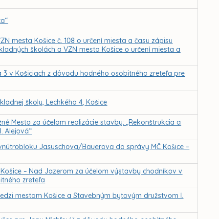
ca“
ZN mesta Košice č. 108 o určení miesta a času zápisu
ákladných školách a VZN mesta Košice o určení miesta a
a 3 v Košiciach z dôvodu hodného osobitného zreteľa pre
ladnej školy, Lechkého 4, Košice
né Mesto za účelom realizácie stavby: „Rekonštrukcia a
. Alejová“
ie vnútrobloku Jasuschova/Bauerova do správy MČ Košice –
ť Košice – Nad Jazerom za účelom výstavby chodníkov v
itného zreteľa
edzi mestom Košice a Stavebným bytovým družstvom I.