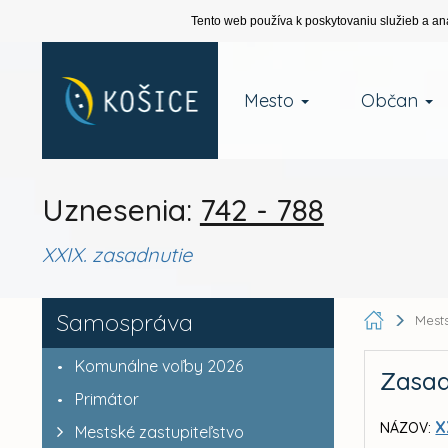
Tento web používa k poskytovaniu služieb a an
Mesto
Občan
Uznesenia:
742 - 788
XXIX. zasadnutie
Samospráva
Mests
Komunálne voľby 2026
Zasad
Primátor
X
NÁZOV:
Mestské zastupiteľstvo