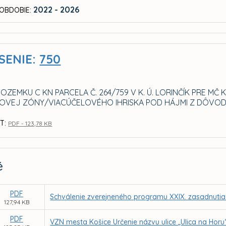
2022 - 2026
OBDOBIE:
SENIE:
750
ZEMKU C KN PARCELA Č. 264/759 V K. Ú. LORINČÍK PRE MČ 
VEJ ZÓNY/VIACÚČELOVÉHO IHRISKA POD HÁJMI Z DÔVO
T:
PDF - 123,78 KB
é
PDF
Schválenie zverejneného programu XXIX. zasadnutia
127,94 KB
PDF
VZN mesta Košice Určenie názvu ulice „Ulica na Horu