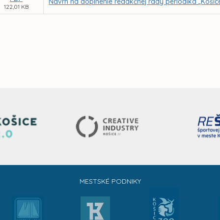
Návrh na doplnenie redakčnej rady periodika „Košic
122,01 KB
MESTSKÉ PODNIKY