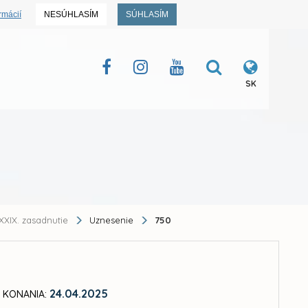
rmácií
NESÚHLASÍM
SÚHLASÍM
SK
XXIX. zasadnutie
Uznesenie
750
24.04.2025
 KONANIA: