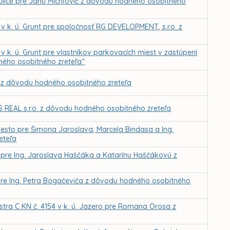
j ulice pre Janu Michľovič z dôvodu hodného osobitného
k. ú. Grunt pre spoločnosť RG DEVELOPMENT, s.r.o. z
k. ú. Grunt pre vlastníkov parkovacích miest v zastúpení
ného osobitného zreteľa“
 z dôvodu hodného osobitného zreteľa
 REAL s.r.o. z dôvodu hodného osobitného zreteľa
esto pre Šimona Jaroslava, Marcela Bindasa a Ing.
eteľa
pre Ing. Jaroslava Haščáka a Katarínu Haščákovú z
pre Ing. Petra Bogačeviča z dôvodu hodného osobitného
stra C KN č. 4154 v k. ú. Jazero pre Romana Orosa z