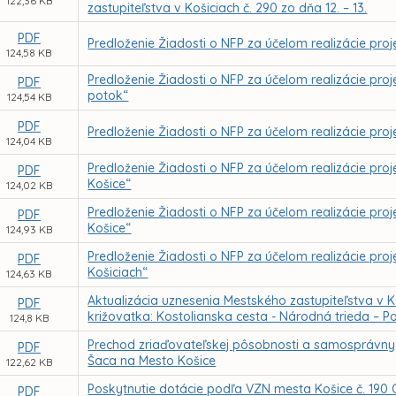
122,36 KB
zastupiteľstva v Košiciach č. 290 zo dňa 12. – 13.
PDF
Predloženie Žiadosti o NFP za účelom realizácie proje
124,58 KB
Predloženie Žiadosti o NFP za účelom realizácie pro
PDF
potok“
124,54 KB
PDF
Predloženie Žiadosti o NFP za účelom realizácie pr
124,04 KB
Predloženie Žiadosti o NFP za účelom realizácie proj
PDF
Košice“
124,02 KB
Predloženie Žiadosti o NFP za účelom realizácie proje
PDF
Košice“
124,93 KB
Predloženie Žiadosti o NFP za účelom realizácie proj
PDF
Košiciach“
124,63 KB
Aktualizácia uznesenia Mestského zastupiteľstva v K
PDF
križovatka: Kostolianska cesta - Národná trieda – 
124,8 KB
Prechod zriaďovateľskej pôsobnosti a samosprávnyc
PDF
Šaca na Mesto Košice
122,62 KB
Poskytnutie dotácie podľa VZN mesta Košice č. 190 
PDF