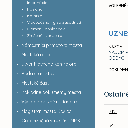
Informácie
VOLEBNÉ 
Poslanci
Komisie
Videozáznamy zo zasadnutí
Odmeny poslancov
UZNE
Zrušené uznesenia
Námestníci primátora mesta
NÁZOV:
NÁJOM PO
Mestská rada
ODDYCHO
Útvar hlavného kontrolóra
DOKUMEN
Rada starostov
Mestské časti
Základné dokumenty mesta
Ostatn
Všeob. záväzné nariadenia
Magistrát mesta Košice
742.
Organizačná štruktúra MMK
743.