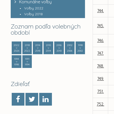
Komunálne voľby
Voľby 2022
744.
Voľby 2018
Zoznam podľa volebných
745.
období
746.
2022
2018
2014
2010
2006
2002
1998
2026
2022
2018
2014
2010
2006
2002
747.
1994
1991
1998
1994
748.
749.
Zdieľať
751.
752.