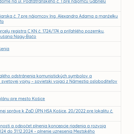
ome na ul. Podtatranského č. 1 pre nájomcu Gabrielu
biarska č. 7 pre nájomcov Ing. Alexandra Adama a manželku
ľa
ely registra C KN č. 1724/174 a priľahlého pozemku,
e Dušana Nagy-Bačo
šenia
valého odstránenia komunistických symbolov a
svetovej vojny – sovietski vojaci z Námestia osloboditeľov
lánu pre mesto Košice
j správe k ZaD ÚPN HSA Košice, 20/2022 pre lokalitu č.
nnosti a odpočet plnenia koncepcie riadenia a rozvoja
024 do 31.12.2024 – plnenie uznesenia Mestského