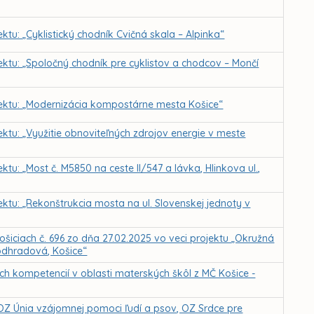
ktu: „Cyklistický chodník Cvičná skala – Alpinka“
jektu: „Spoločný chodník pre cyklistov a chodcov – Mončí
ojektu: „Modernizácia kompostárne mesta Košice“
ektu: „Využitie obnoviteľných zdrojov energie v meste
ktu: „Most č. M5850 na ceste II/547 a lávka, Hlinkova ul.,
ektu: „Rekonštrukcia mosta na ul. Slovenskej jednoty v
ošiciach č. 696 zo dňa 27.02.2025 vo veci projektu „Okružná
Podhradová, Košice“
h kompetencií v oblasti materských škôl z MČ Košice -
OZ Únia vzájomnej pomoci ľudí a psov, OZ Srdce pre