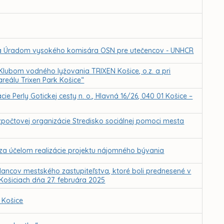
 Úradom vysokého komisára OSN pre utečencov - UNHCR
ubom vodného lyžovania TRIXEN Košice, o.z. a pri
areálu Trixen Park Košice“
e Perly Gotickej cesty n. o., Hlavná 16/26, 040 01 Košice –
ozpočtovej organizácie Stredisko sociálnej pomoci mesta
za účelom realizácie projektu nájomného bývania
ancov mestského zastupiteľstva, ktoré boli prednesené v
 Košiciach dňa 27. februára 2025
 Košice