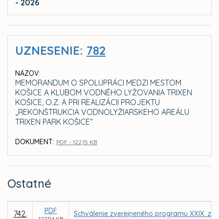
- 2026
UZNESENIE:
782
NÁZOV:
MEMORANDUM O SPOLUPRÁCI MEDZI MESTOM
KOŠICE A KLUBOM VODNÉHO LYŽOVANIA TRIXEN
KOŠICE, O.Z. A PRI REALIZÁCII PROJEKTU
„REKONŠTRUKCIA VODNOLYŽIARSKEHO AREÁLU
TRIXEN PARK KOŠICE“
DOKUMENT:
PDF - 122,15 KB
Ostatné
PDF
742.
Schválenie zverejneného programu XXIX. zas
127,94 KB