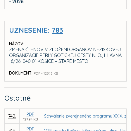
- 2026
UZNESENIE:
783
NÁZOV:
ZMENA ČLENOV V ZLOŽENÍ ORGÁNOV NEZISKOVEJ
ORGANIZÁCIE PERLY GOTICKEJ CESTY N. O., HLAVNÁ
16/26, 040 01 KOŠICE – STARÉ MESTO
DOKUMENT:
PDF - 123,13 KB
Ostatné
PDF
742.
Schválenie zverejneného programu XXIX. zas
127,94 KB
PDF
743.
VZN mesta Košice Určenie názvu ulice „Ulica