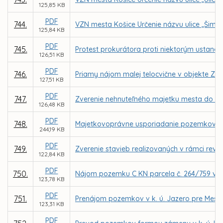
125,85 KB
PDF
744.
VZN mesta Košice Určenie názvu ulice „Šimek
125,84 KB
PDF
745.
Protest prokurátora proti niektorým ustanov
126,51 KB
PDF
746.
Priamy nájom malej telocvične v objekte ZŠ
127,51 KB
PDF
747.
Zverenie nehnuteľného majetku mesta do spr
126,48 KB
PDF
748.
Majetkovoprávne usporiadanie pozemkov v k.
244,19 KB
PDF
749.
Zverenie stavieb realizovaných v rámci revi
122,84 KB
PDF
750.
Nájom pozemku C KN parcela č. 264/759 v k.
123,78 KB
PDF
751.
Prenájom pozemkov v k. ú. Jazero pre Mest
123,31 KB
PDF