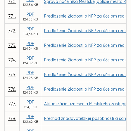
770.
Správa náčelníka Mestskej polície mesta Koši
122,36 KB
PDF
771.
Predloženie Žiadosti o NFP za účelom realizác
124,58 KB
PDF
772.
Predloženie Žiadosti o NFP za účelom realizá
124,54 KB
PDF
773.
Predloženie Žiadosti o NFP za účelom realiz
124,04 KB
PDF
774.
Predloženie Žiadosti o NFP za účelom realizá
124,02 KB
PDF
775.
Predloženie Žiadosti o NFP za účelom realizác
124,93 KB
PDF
776.
Predloženie Žiadosti o NFP za účelom realizá
124,63 KB
PDF
777.
Aktualizácia uznesenia Mestského zastupiteľ
124,8 KB
PDF
778.
Prechod zriaďovateľskej pôsobnosti a samos
122,62 KB