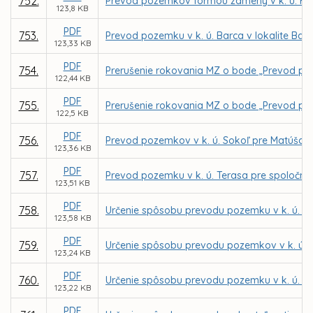
752.
Prevod pozemkov formou zámeny v k. ú. Hu
123,8 KB
PDF
753.
Prevod pozemku v k. ú. Barca v lokalite Bar
123,33 KB
PDF
754.
Prerušenie rokovania MZ o bode „Prevod poz
122,44 KB
PDF
755.
Prerušenie rokovania MZ o bode „Prevod poz
122,5 KB
PDF
756.
Prevod pozemkov v k. ú. Sokoľ pre Matúša 
123,36 KB
PDF
757.
Prevod pozemku v k. ú. Terasa pre spoločno
123,51 KB
PDF
758.
Určenie spôsobu prevodu pozemku v k. ú. Se
123,58 KB
PDF
759.
Určenie spôsobu prevodu pozemkov v k. ú. 
123,24 KB
PDF
760.
Určenie spôsobu prevodu pozemku v k. ú. My
123,22 KB
PDF