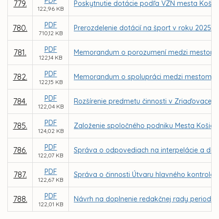
PDF
779.
Poskytnutie dotácie podľa VZN mesta Košice
122,96 KB
PDF
780.
Prerozdelenie dotácií na šport v roku 2025
710,12 KB
PDF
781.
Memorandum o porozumení medzi mestom K
122,14 KB
PDF
782.
Memorandum o spolupráci medzi mestom Košic
122,15 KB
PDF
784.
Rozšírenie predmetu činnosti v Zriaďovacej l
122,04 KB
PDF
785.
Založenie spoločného podniku Mesta Košice
124,02 KB
PDF
786.
Správa o odpovediach na interpelácie a dopy
122,07 KB
PDF
787.
Správa o činnosti Útvaru hlavného kontroló
122,67 KB
PDF
788.
Návrh na doplnenie redakčnej rady periodika
122,01 KB