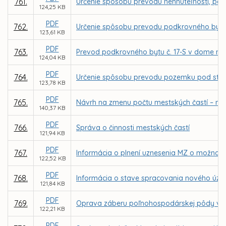
761.
Určenie spôsobu prevodu nehnuteľnosti, par
124,25 KB
PDF
762.
Určenie spôsobu prevodu podkrovného bytu 
123,61 KB
PDF
763.
Prevod podkrovného bytu č. 17-S v dome na
124,04 KB
PDF
764.
Určenie spôsobu prevodu pozemku pod stavbou
123,78 KB
PDF
765.
Návrh na zmenu počtu mestských častí – náv
140,37 KB
PDF
766.
Správa o činnosti mestských častí
121,94 KB
PDF
767.
Informácia o plnení uznesenia MZ o možnosti
122,52 KB
PDF
768.
Informácia o stave spracovania nového úze
121,84 KB
PDF
769.
Oprava záberu poľnohospodárskej pôdy v Sp
122,21 KB
PDF