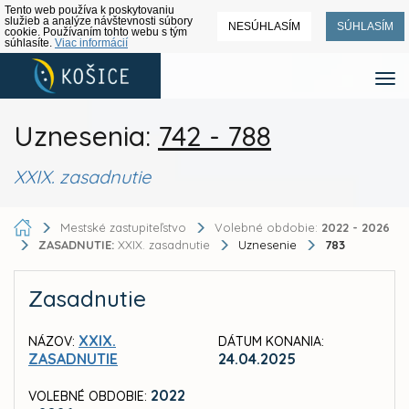
Tento web používa k poskytovaniu
služieb a analýze návštevnosti súbory
NESÚHLASÍM
SÚHLASÍM
cookie. Používaním tohto webu s tým
súhlasíte.
Viac informácií
Uznesenia:
742 - 788
XXIX. zasadnutie
Mestské zastupiteľstvo
Volebné obdobie:
2022 - 2026
ZASADNUTIE:
XXIX. zasadnutie
Uznesenie
783
Zasadnutie
XXIX.
NÁZOV:
DÁTUM KONANIA:
ZASADNUTIE
24.04.2025
2022
VOLEBNÉ OBDOBIE: