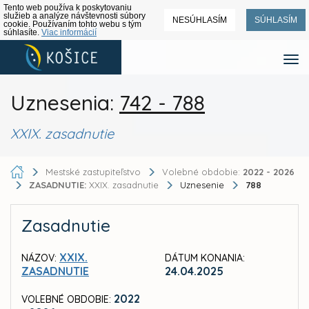
Tento web používa k poskytovaniu
služieb a analýze návštevnosti súbory
NESÚHLASÍM
SÚHLASÍM
cookie. Používaním tohto webu s tým
súhlasíte.
Viac informácií
Uznesenia:
742 - 788
XXIX. zasadnutie
Mestské zastupiteľstvo
Volebné obdobie:
2022 - 2026
ZASADNUTIE:
XXIX. zasadnutie
Uznesenie
788
Zasadnutie
XXIX.
NÁZOV:
DÁTUM KONANIA:
ZASADNUTIE
24.04.2025
2022
VOLEBNÉ OBDOBIE: