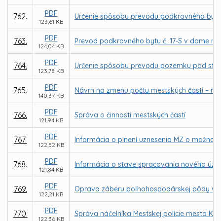
PDF
762.
Určenie spôsobu prevodu podkrovného bytu 
123,61 KB
PDF
763.
Prevod podkrovného bytu č. 17-S v dome na
124,04 KB
PDF
764.
Určenie spôsobu prevodu pozemku pod stavbou
123,78 KB
PDF
765.
Návrh na zmenu počtu mestských častí – náv
140,37 KB
PDF
766.
Správa o činnosti mestských častí
121,94 KB
PDF
767.
Informácia o plnení uznesenia MZ o možnosti
122,52 KB
PDF
768.
Informácia o stave spracovania nového úze
121,84 KB
PDF
769.
Oprava záberu poľnohospodárskej pôdy v Sp
122,21 KB
PDF
770.
Správa náčelníka Mestskej polície mesta Koši
122,36 KB