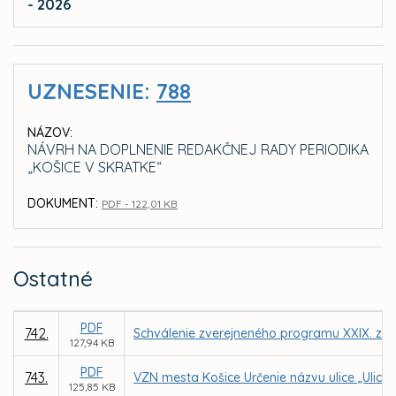
- 2026
UZNESENIE:
788
NÁZOV:
NÁVRH NA DOPLNENIE REDAKČNEJ RADY PERIODIKA
„KOŠICE V SKRATKE“
DOKUMENT:
PDF - 122,01 KB
Ostatné
PDF
742.
Schválenie zverejneného programu XXIX. zas
127,94 KB
PDF
743.
VZN mesta Košice Určenie názvu ulice „Ulica
125,85 KB