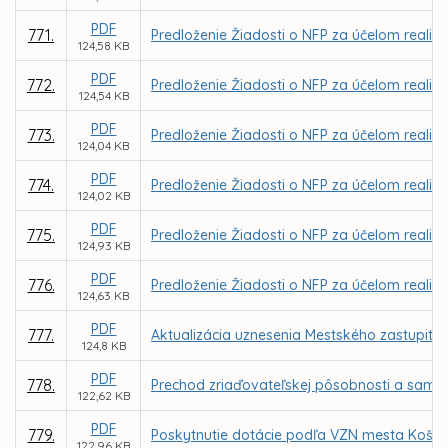
PDF
771.
Predloženie Žiadosti o NFP za účelom realizác
124,58 KB
PDF
772.
Predloženie Žiadosti o NFP za účelom realizá
124,54 KB
PDF
773.
Predloženie Žiadosti o NFP za účelom realiz
124,04 KB
PDF
774.
Predloženie Žiadosti o NFP za účelom realizá
124,02 KB
PDF
775.
Predloženie Žiadosti o NFP za účelom realizác
124,93 KB
PDF
776.
Predloženie Žiadosti o NFP za účelom realizá
124,63 KB
PDF
777.
Aktualizácia uznesenia Mestského zastupiteľ
124,8 KB
PDF
778.
Prechod zriaďovateľskej pôsobnosti a samos
122,62 KB
PDF
779.
Poskytnutie dotácie podľa VZN mesta Košice
122,96 KB