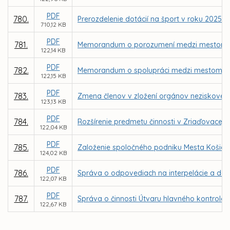
PDF
780.
Prerozdelenie dotácií na šport v roku 2025
710,12 KB
PDF
781.
Memorandum o porozumení medzi mestom K
122,14 KB
PDF
782.
Memorandum o spolupráci medzi mestom Košic
122,15 KB
PDF
783.
Zmena členov v zložení orgánov neziskovej or
123,13 KB
PDF
784.
Rozšírenie predmetu činnosti v Zriaďovacej l
122,04 KB
PDF
785.
Založenie spoločného podniku Mesta Košice
124,02 KB
PDF
786.
Správa o odpovediach na interpelácie a dopy
122,07 KB
PDF
787.
Správa o činnosti Útvaru hlavného kontroló
122,67 KB