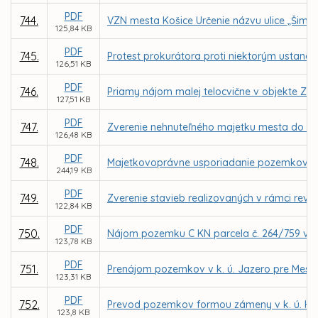
PDF
744.
VZN mesta Košice Určenie názvu ulice „Šimek
125,84 KB
PDF
745.
Protest prokurátora proti niektorým ustanov
126,51 KB
PDF
746.
Priamy nájom malej telocvične v objekte ZŠ
127,51 KB
PDF
747.
Zverenie nehnuteľného majetku mesta do spr
126,48 KB
PDF
748.
Majetkovoprávne usporiadanie pozemkov v k.
244,19 KB
PDF
749.
Zverenie stavieb realizovaných v rámci revi
122,84 KB
PDF
750.
Nájom pozemku C KN parcela č. 264/759 v k.
123,78 KB
PDF
751.
Prenájom pozemkov v k. ú. Jazero pre Mest
123,31 KB
PDF
752.
Prevod pozemkov formou zámeny v k. ú. Hu
123,8 KB