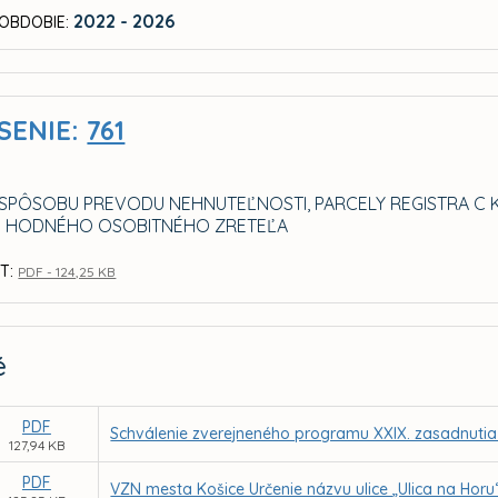
2022 - 2026
OBDOBIE:
SENIE:
761
 SPÔSOBU PREVODU NEHNUTEĽNOSTI, PARCELY REGISTRA C KN
 HODNÉHO OSOBITNÉHO ZRETEĽA
T:
PDF - 124,25 KB
é
PDF
Schválenie zverejneného programu XXIX. zasadnutia
127,94 KB
PDF
VZN mesta Košice Určenie názvu ulice „Ulica na Horu