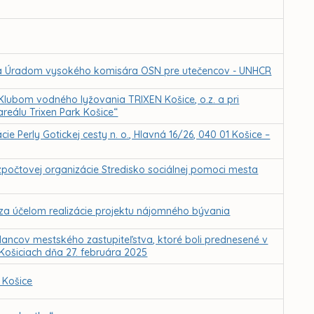
 Úradom vysokého komisára OSN pre utečencov - UNHCR
ubom vodného lyžovania TRIXEN Košice, o.z. a pri
areálu Trixen Park Košice“
e Perly Gotickej cesty n. o., Hlavná 16/26, 040 01 Košice –
ozpočtovej organizácie Stredisko sociálnej pomoci mesta
za účelom realizácie projektu nájomného bývania
ancov mestského zastupiteľstva, ktoré boli prednesené v
 Košiciach dňa 27. februára 2025
 Košice