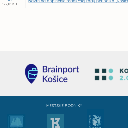
Návrh na doplnenie redakčnej rady periodika „Košic
122,01 KB
MESTSKÉ PODNIKY