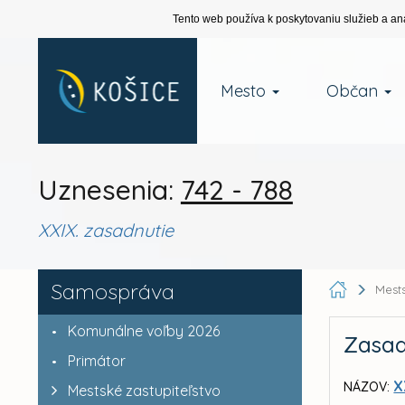
Tento web používa k poskytovaniu služieb a an
Mesto
Občan
Uznesenia:
742 - 788
XXIX. zasadnutie
Samospráva
Mests
Komunálne voľby 2026
Zasad
Primátor
X
NÁZOV:
Mestské zastupiteľstvo