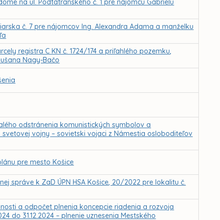
ome na ul. Podtatranského č. 1 pre nájomcu Gabrielu
biarska č. 7 pre nájomcov Ing. Alexandra Adama a manželku
ľa
ely registra C KN č. 1724/174 a priľahlého pozemku,
e Dušana Nagy-Bačo
šenia
valého odstránenia komunistických symbolov a
svetovej vojny – sovietski vojaci z Námestia osloboditeľov
lánu pre mesto Košice
j správe k ZaD ÚPN HSA Košice, 20/2022 pre lokalitu č.
nnosti a odpočet plnenia koncepcie riadenia a rozvoja
024 do 31.12.2024 – plnenie uznesenia Mestského