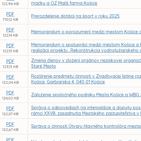
mačky a OZ Malá farma Košice
122,96 KB
PDF
Prerozdelenie dotácií na šport v roku 2025
710,12 KB
PDF
Memorandum o porozumení medzi mestom Košice a
122,14 KB
Memorandum o spolupráci medzi mestom Košice a Kl
PDF
realizácii projektu „Rekonštrukcia vodnolyžiarskeho 
122,15 KB
Zmena členov v zložení orgánov neziskovej organizáci
PDF
Staré Mesto
123,13 KB
Rozšírenie predmetu činnosti v Zriaďovacej listine r
PDF
Košice, Garbiarska 4, 040 01 Košice
122,04 KB
PDF
Založenie spoločného podniku Mesta Košice a WBG 
124,02 KB
Správa o odpovediach na interpelácie a dopyty posl
PDF
rámci XXVIII. zasadnutia Mestského zastupiteľstva v
122,07 KB
PDF
Správa o činnosti Útvaru hlavného kontrolóra mesta
122,67 KB
PDF