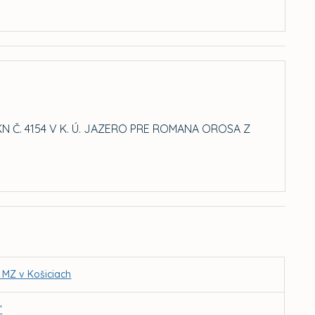
 Č. 4154 V K. Ú. JAZERO PRE ROMANA OROSA Z
 MZ v Košiciach
“