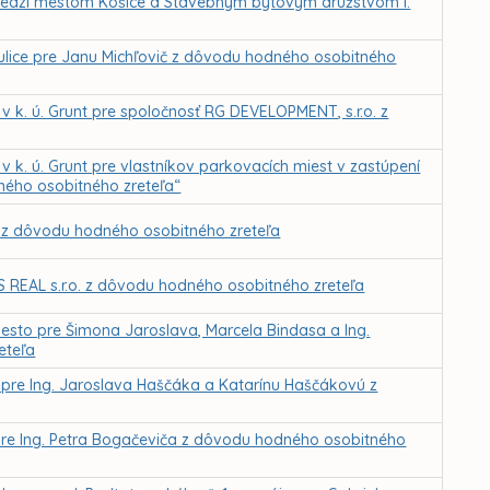
edzi mestom Košice a Stavebným bytovým družstvom I.
j ulice pre Janu Michľovič z dôvodu hodného osobitného
k. ú. Grunt pre spoločnosť RG DEVELOPMENT, s.r.o. z
k. ú. Grunt pre vlastníkov parkovacích miest v zastúpení
ného osobitného zreteľa“
 z dôvodu hodného osobitného zreteľa
 REAL s.r.o. z dôvodu hodného osobitného zreteľa
esto pre Šimona Jaroslava, Marcela Bindasa a Ing.
eteľa
pre Ing. Jaroslava Haščáka a Katarínu Haščákovú z
pre Ing. Petra Bogačeviča z dôvodu hodného osobitného