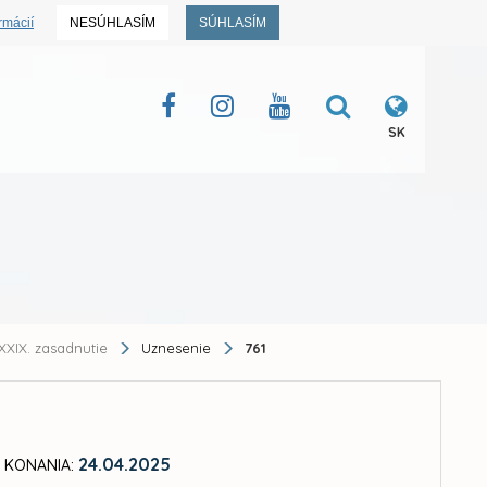
rmácií
NESÚHLASÍM
SÚHLASÍM
SK
XXIX. zasadnutie
Uznesenie
761
24.04.2025
 KONANIA: