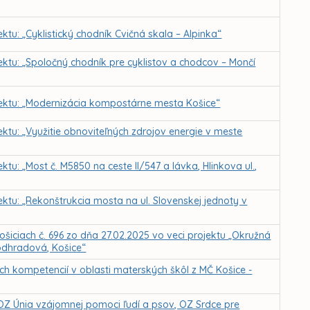
ktu: „Cyklistický chodník Cvičná skala – Alpinka“
jektu: „Spoločný chodník pre cyklistov a chodcov – Mončí
ojektu: „Modernizácia kompostárne mesta Košice“
ektu: „Využitie obnoviteľných zdrojov energie v meste
ktu: „Most č. M5850 na ceste II/547 a lávka, Hlinkova ul.,
ektu: „Rekonštrukcia mosta na ul. Slovenskej jednoty v
ošiciach č. 696 zo dňa 27.02.2025 vo veci projektu „Okružná
Podhradová, Košice“
h kompetencií v oblasti materských škôl z MČ Košice -
OZ Únia vzájomnej pomoci ľudí a psov, OZ Srdce pre