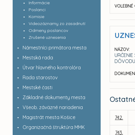
Informácie
VOLEBNÉ 
Poslanci
Komisie
Videozáznamy zo zasadnutí
Odmeny poslancov
UZNE
Zrušené uznesenia
Námestníci primátora mesta
NÁZOV:
URČENIE
Mestská rada
DÔVODU
Útvar hlavného kontrolóra
DOKUMEN
Rada starostov
Mestské časti
Základné dokumenty mesta
Ostatn
Všeob. záväzné nariadenia
Magistrát mesta Košice
742.
Organizačná štruktúra MMK
743.