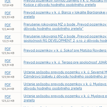
Prevod pozemkov formou zámeny v k. ú. Huštáky m
PDF
Košice z dôvodu hodného osobitného zreteľa
123,8 KB
Prevod pozemku v k. ú. Barca v lokalite Barčianske
PDF
zreteľa
123,33 KB
Prerušenie rokovania MZ o bode „Prevod pozemkov v 
PDF
dôvodu hodného osobitného zreteľa“
122,44 KB
Prerušenie rokovania MZ o bode „Prevod pozemkov v 
PDF
spoločnosti RG DEVELOPMENT 2, s.r.o. z dôvodu hod
122,5 KB
PDF
Prevod pozemkov v k. ú. Sokoľ pre Matúša Rovdera
123,36 KB
PDF
Prevod pozemku v k. ú. Terasa pre spoločnosť JUHÁS
123,51 KB
Určenie spôsobu prevodu pozemku v k. ú. Severné M
PDF
Čižmárovú Izabelu z dôvodu hodného osobitného zr
123,58 KB
Určenie spôsobu prevodu pozemkov v k. ú. Myslava 
PDF
dôvodu hodného osobitného zreteľa
123,24 KB
Určenie spôsobu prevodu pozemku v k. ú. Myslava 
PDF
zreteľa
123,22 KB