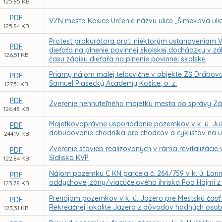
125,85 KB
PDF
VZN mesta Košice Určenie názvu ulice „Šimekova uli
125,84 KB
Protest prokurátora proti niektorým ustanoveniam V
PDF
dieťaťa na plnenie povinnej školskej dochádzky v z
126,51 KB
času zápisu dieťaťa na plnenie povinnej školske
Priamy nájom malej telocvične v objekte ZŠ Drábov
PDF
Samuel Piasecký Academy Košice, o. z.
127,51 KB
PDF
Zverenie nehnuteľného majetku mesta do správy Zák
126,48 KB
Majetkovoprávne usporiadanie pozemkov v k. ú. Juž
PDF
dobudovanie chodníka pre chodcov a cyklistov na ul
244,19 KB
Zverenie stavieb realizovaných v rámci revitalizác
PDF
Sídlisko KVP
122,84 KB
Nájom pozemku C KN parcela č. 264/759 v k. ú. Lorin
PDF
oddychovej zóny/viacúčelového ihriska Pod Hájmi 
123,78 KB
Prenájom pozemkov v k. ú. Jazero pre Mestskú čas
PDF
Rekreačnej lokalite Jazero z dôvodov hodných osob
123,31 KB