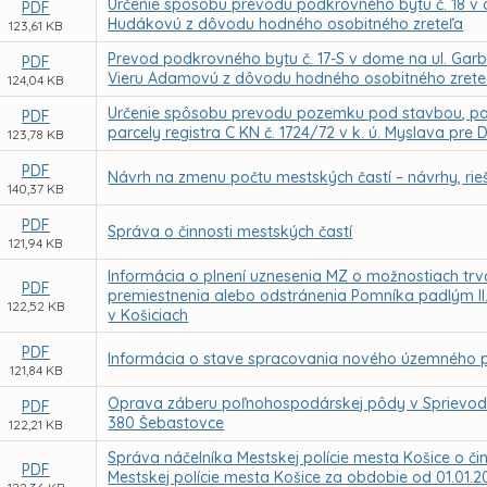
Určenie spôsobu prevodu podkrovného bytu č. 18 v d
PDF
Hudákovú z dôvodu hodného osobitného zreteľa
123,61 KB
Prevod podkrovného bytu č. 17-S v dome na ul. Gar
PDF
Vieru Adamovú z dôvodu hodného osobitného zrete
124,04 KB
Určenie spôsobu prevodu pozemku pod stavbou, parc
PDF
parcely registra C KN č. 1724/72 v k. ú. Myslava pr
123,78 KB
PDF
Návrh na zmenu počtu mestských častí – návrhy, rie
140,37 KB
PDF
Správa o činnosti mestských častí
121,94 KB
Informácia o plnení uznesenia MZ o možnostiach tr
PDF
premiestnenia alebo odstránenia Pomníka padlým II. 
122,52 KB
v Košiciach
PDF
Informácia o stave spracovania nového územného p
121,84 KB
Oprava záberu poľnohospodárskej pôdy v Sprievodne
PDF
380 Šebastovce
122,21 KB
Správa náčelníka Mestskej polície mesta Košice o či
PDF
Mestskej polície mesta Košice za obdobie od 01.01.2