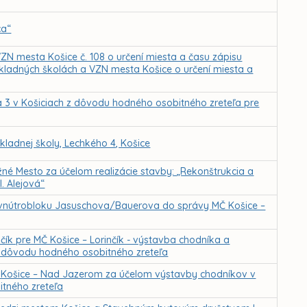
ca“
ZN mesta Košice č. 108 o určení miesta a času zápisu
ákladných školách a VZN mesta Košice o určení miesta a
a 3 v Košiciach z dôvodu hodného osobitného zreteľa pre
ladnej školy, Lechkého 4, Košice
né Mesto za účelom realizácie stavby: „Rekonštrukcia a
. Alejová“
ie vnútrobloku Jasuschova/Bauerova do správy MČ Košice –
čík pre MČ Košice – Lorinčík - výstavba chodníka a
z dôvodu hodného osobitného zreteľa
ť Košice – Nad Jazerom za účelom výstavby chodníkov v
itného zreteľa