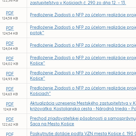
122,36 KB
zastupiteľstva v Košiciach č. 290 zo dňa 12. – 13.
PDF
Predloženie Žiadosti o NFP za účelom realizácie proje
124,58 KB
Predloženie Žiadosti o NFP za účelom realizácie pro
PDF
potok“
124,54 KB
PDF
Predloženie Žiadosti o NFP za účelom realizácie pr
124,04 KB
Predloženie Žiadosti o NFP za účelom realizácie proj
PDF
Košice“
124,02 KB
Predloženie Žiadosti o NFP za účelom realizácie proje
PDF
Košice“
124,93 KB
Predloženie Žiadosti o NFP za účelom realizácie proj
PDF
Košiciach“
124,63 KB
Aktualizácia uznesenia Mestského zastupiteľstva v K
PDF
križovatka: Kostolianska cesta - Národná trieda – 
124,8 KB
Prechod zriaďovateľskej pôsobnosti a samosprávnyc
PDF
Šaca na Mesto Košice
122,62 KB
Poskytnutie dotácie podľa VZN mesta Košice č. 190 
PDF