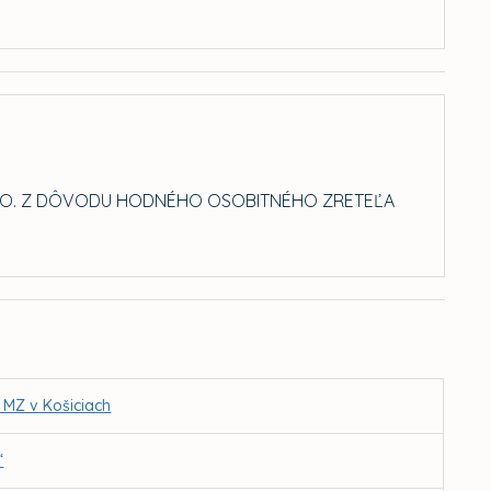
.R.O. Z DÔVODU HODNÉHO OSOBITNÉHO ZRETEĽA
 MZ v Košiciach
“