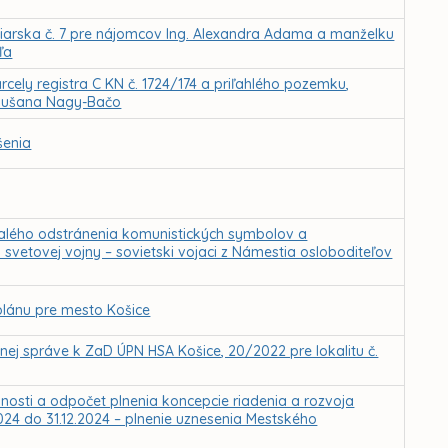
biarska č. 7 pre nájomcov Ing. Alexandra Adama a manželku
ľa
ely registra C KN č. 1724/174 a priľahlého pozemku,
e Dušana Nagy-Bačo
šenia
valého odstránenia komunistických symbolov a
svetovej vojny – sovietski vojaci z Námestia osloboditeľov
lánu pre mesto Košice
j správe k ZaD ÚPN HSA Košice, 20/2022 pre lokalitu č.
nnosti a odpočet plnenia koncepcie riadenia a rozvoja
024 do 31.12.2024 – plnenie uznesenia Mestského