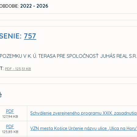
2022 - 2026
OBDOBIE:
SENIE:
757
POZEMKU V K. Ú. TERASA PRE SPOLOČNOSŤ JUHÁS REAL S
T:
PDF - 123,51 KB
é
PDF
Schválenie zverejneného programu XXIX. zasadnutia
127,94 KB
PDF
VZN mesta Košice Určenie názvu ulice „Ulica na Horu
125,85 KB