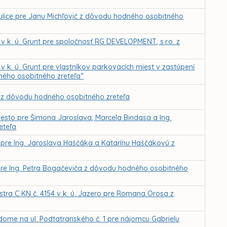
j ulice pre Janu Michľovič z dôvodu hodného osobitného
k. ú. Grunt pre spoločnosť RG DEVELOPMENT, s.r.o. z
k. ú. Grunt pre vlastníkov parkovacích miest v zastúpení
ného osobitného zreteľa“
 z dôvodu hodného osobitného zreteľa
esto pre Šimona Jaroslava, Marcela Bindasa a Ing.
eteľa
pre Ing. Jaroslava Haščáka a Katarínu Haščákovú z
pre Ing. Petra Bogačeviča z dôvodu hodného osobitného
stra C KN č. 4154 v k. ú. Jazero pre Romana Orosa z
ome na ul. Podtatranského č. 1 pre nájomcu Gabrielu