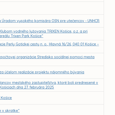
 Úradom vysokého komisára OSN pre utečencov - UNHCR
ubom vodného lyžovania TRIXEN Košice, o.z. a pri
areálu Trixen Park Košice“
e Perly Gotickej cesty n. o., Hlavná 16/26, 040 01 Košice –
ozpočtovej organizácie Stredisko sociálnej pomoci mesta
za účelom realizácie projektu nájomného bývania
ancov mestského zastupiteľstva, ktoré boli prednesené v
 Košiciach dňa 27. februára 2025
 Košice
e v skratke“