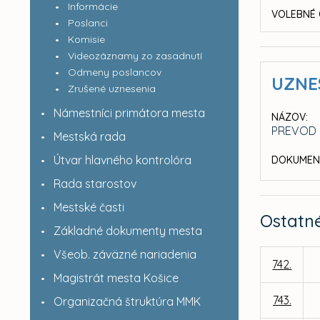
Informácie
VOLEBNÉ 
Poslanci
Komisie
Videozáznamy zo zasadnutí
Odmeny poslancov
UZNE
Zrušené uznesenia
Námestníci primátora mesta
NÁZOV:
PREVOD 
Mestská rada
Útvar hlavného kontrolóra
DOKUMEN
Rada starostov
Mestské časti
Ostatn
Základné dokumenty mesta
Všeob. záväzné nariadenia
742.
Magistrát mesta Košice
743.
Organizačná štruktúra MMK