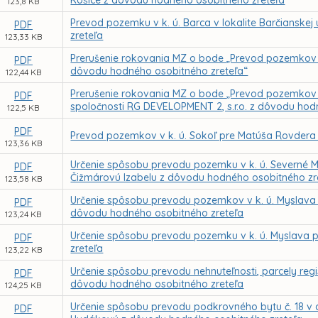
Košice z dôvodu hodného osobitného zreteľa
123,8 KB
Prevod pozemku v k. ú. Barca v lokalite Barčianske
PDF
zreteľa
123,33 KB
Prerušenie rokovania MZ o bode „Prevod pozemkov v 
PDF
dôvodu hodného osobitného zreteľa“
122,44 KB
Prerušenie rokovania MZ o bode „Prevod pozemkov v 
PDF
spoločnosti RG DEVELOPMENT 2, s.r.o. z dôvodu hod
122,5 KB
PDF
Prevod pozemkov v k. ú. Sokoľ pre Matúša Rovdera
123,36 KB
Určenie spôsobu prevodu pozemku v k. ú. Severné M
PDF
Čižmárovú Izabelu z dôvodu hodného osobitného zr
123,58 KB
Určenie spôsobu prevodu pozemkov v k. ú. Myslava 
PDF
dôvodu hodného osobitného zreteľa
123,24 KB
Určenie spôsobu prevodu pozemku v k. ú. Myslava 
PDF
zreteľa
123,22 KB
Určenie spôsobu prevodu nehnuteľnosti, parcely regi
PDF
dôvodu hodného osobitného zreteľa
124,25 KB
Určenie spôsobu prevodu podkrovného bytu č. 18 v d
PDF