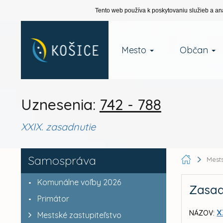
Tento web používa k poskytovaniu služieb a an
Mesto
Občan
Uznesenia:
742 - 788
XXIX. zasadnutie
Samospráva
Mests
Komunálne voľby 2026
Zasad
Primátor
X
NÁZOV:
Mestské zastupiteľstvo