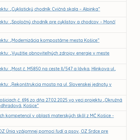
ktu: „Cyklistický chodník Cvičná skala – Alpinka“
jektu: „Spoločný chodník pre cyklistov a chodcov – Mončí
ojektu: „Modernizácia kompostárne mesta Košice“
ektu: „Využitie obnoviteľných zdrojov energie v meste
ktu: „Most č. M5850 na ceste II/547 a lávka, Hlinkova ul.,
ektu: „Rekonštrukcia mosta na ul. Slovenskej jednoty v
ošiciach č. 696 zo dňa 27.02.2025 vo veci projektu „Okružná
Podhradová, Košice“
h kompetencií v oblasti materských škôl z MČ Košice -
OZ Únia vzájomnej pomoci ľudí a psov, OZ Srdce pre