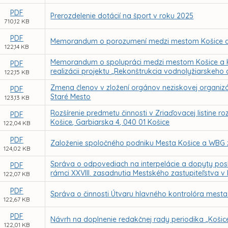
PDF
Prerozdelenie dotácií na šport v roku 2025
710,12 KB
PDF
Memorandum o porozumení medzi mestom Košice a
122,14 KB
Memorandum o spolupráci medzi mestom Košice a Kl
PDF
realizácii projektu „Rekonštrukcia vodnolyžiarskeho 
122,15 KB
Zmena členov v zložení orgánov neziskovej organizáci
PDF
Staré Mesto
123,13 KB
Rozšírenie predmetu činnosti v Zriaďovacej listine r
PDF
Košice, Garbiarska 4, 040 01 Košice
122,04 KB
PDF
Založenie spoločného podniku Mesta Košice a WBG 
124,02 KB
Správa o odpovediach na interpelácie a dopyty posl
PDF
rámci XXVIII. zasadnutia Mestského zastupiteľstva v
122,07 KB
PDF
Správa o činnosti Útvaru hlavného kontrolóra mesta
122,67 KB
PDF
Návrh na doplnenie redakčnej rady periodika „Košic
122,01 KB