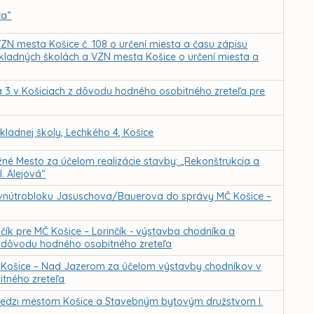
ca“
ZN mesta Košice č. 108 o určení miesta a času zápisu
ákladných školách a VZN mesta Košice o určení miesta a
a 3 v Košiciach z dôvodu hodného osobitného zreteľa pre
ladnej školy, Lechkého 4, Košice
né Mesto za účelom realizácie stavby: „Rekonštrukcia a
. Alejová“
ie vnútrobloku Jasuschova/Bauerova do správy MČ Košice –
čík pre MČ Košice – Lorinčík - výstavba chodníka a
z dôvodu hodného osobitného zreteľa
ť Košice – Nad Jazerom za účelom výstavby chodníkov v
itného zreteľa
edzi mestom Košice a Stavebným bytovým družstvom I.