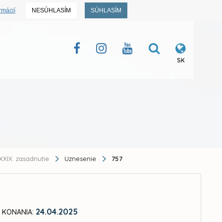
rmácií
NESÚHLASÍM
SÚHLASÍM
SK
XXIX. zasadnutie
Uznesenie
757
24.04.2025
 KONANIA: