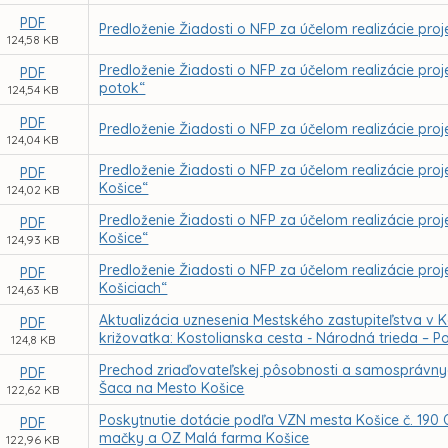
PDF
Predloženie Žiadosti o NFP za účelom realizácie proje
124,58 KB
Predloženie Žiadosti o NFP za účelom realizácie pro
PDF
potok“
124,54 KB
PDF
Predloženie Žiadosti o NFP za účelom realizácie pr
124,04 KB
Predloženie Žiadosti o NFP za účelom realizácie proj
PDF
Košice“
124,02 KB
Predloženie Žiadosti o NFP za účelom realizácie proje
PDF
Košice“
124,93 KB
Predloženie Žiadosti o NFP za účelom realizácie proj
PDF
Košiciach“
124,63 KB
Aktualizácia uznesenia Mestského zastupiteľstva v K
PDF
križovatka: Kostolianska cesta - Národná trieda – 
124,8 KB
Prechod zriaďovateľskej pôsobnosti a samosprávnyc
PDF
Šaca na Mesto Košice
122,62 KB
Poskytnutie dotácie podľa VZN mesta Košice č. 190 
PDF
mačky a OZ Malá farma Košice
122,96 KB