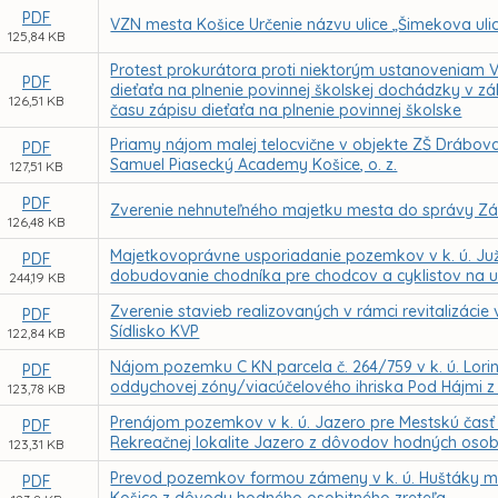
PDF
VZN mesta Košice Určenie názvu ulice „Šimekova uli
125,84 KB
Protest prokurátora proti niektorým ustanoveniam V
PDF
dieťaťa na plnenie povinnej školskej dochádzky v z
126,51 KB
času zápisu dieťaťa na plnenie povinnej školske
Priamy nájom malej telocvične v objekte ZŠ Drábov
PDF
Samuel Piasecký Academy Košice, o. z.
127,51 KB
PDF
Zverenie nehnuteľného majetku mesta do správy Zák
126,48 KB
Majetkovoprávne usporiadanie pozemkov v k. ú. Juž
PDF
dobudovanie chodníka pre chodcov a cyklistov na ul
244,19 KB
Zverenie stavieb realizovaných v rámci revitalizác
PDF
Sídlisko KVP
122,84 KB
Nájom pozemku C KN parcela č. 264/759 v k. ú. Lorin
PDF
oddychovej zóny/viacúčelového ihriska Pod Hájmi 
123,78 KB
Prenájom pozemkov v k. ú. Jazero pre Mestskú čas
PDF
Rekreačnej lokalite Jazero z dôvodov hodných osob
123,31 KB
Prevod pozemkov formou zámeny v k. ú. Huštáky m
PDF