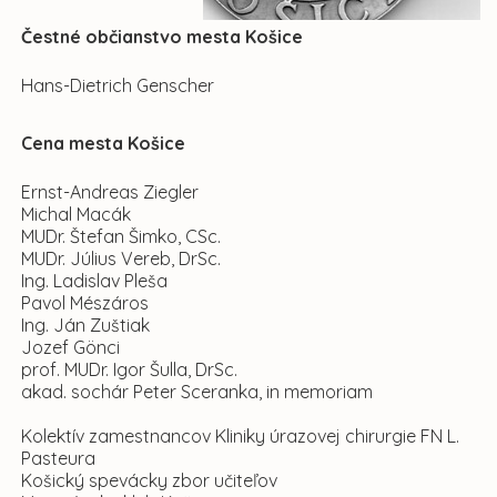
Čestné občianstvo mesta Košice
Hans-Dietrich Genscher
Cena mesta Košice
Ernst-Andreas Ziegler
Michal Macák
MUDr. Štefan Šimko, CSc.
MUDr. Július Vereb, DrSc.
Ing. Ladislav Pleša
Pavol Mészáros
Ing. Ján Zuštiak
Jozef Gönci
prof. MUDr. Igor Šulla, DrSc.
akad. sochár Peter Sceranka, in memoriam
Kolektív zamestnancov Kliniky úrazovej chirurgie FN L.
Pasteura
Košický spevácky zbor učiteľov