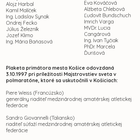
Eva Kováčová
Alojz Harbal
Alžbeta Chlebová
Kamil Malíček
Ľudovít Bundschuch
Ing. Ladislav Synak
Imrich Varga
Ondrej Fecko
MVDr. Lucia
Július Železník
Cangárová
Jozef Klimo
Ing. Ivan Tyčiak
Ing. Mária Baňasová
PhDr. Marcela
Ďurišová
Plaketa primátora mesta Košice odovzdaná
3.10.1997 pri príležitosti Majstrovstiev sveta v
polmaratóne, ktoré sa uskutočnili v Košiciach:
Piere Weiss (Francúzsko)
generálny riaditeľ medzinárodnej amatérskej atletickej
federácie
Sandro Giovannelli (Taliansko)
riaditeľ súťaží medzinárodnej amatérskej atletickej
federácie