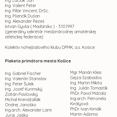
Ing. Laciak Ján
Ing. Valent Peter
Ing. Pillár Vincent, DrSc.
Ing. Pšenčík Dušan
Ing. Alexander Rezeš
Istvan Gyulai ( Maďarsko ) - 3.10.1997
(generálny sekretár medzinárodnej amatérskej
atletickej federácie)
Kolektív nohejbalového klubu DPMK, a.s. Košice
Plaketa primátora
mesta Košice
Mgr. Marián Kleis
Ing. Gabriel Fischer
Gejza Szabados
Ing. Valentín Stanislav
Ing. Martin Mikita
Ing. Peter Šulek
Ing. Julián Tomaštík
Ing. Jozef Kurimský
PhDr. Pavol Máčala
Zoltán Pavlovský
Ing.arch. Petronela
Michal Krendžallák
Királyová
Ondrej Janoško
PhDr. Ivan Kimák
Ing.arch. Alexander Lami
Martin Adzima
Juraj Jaško