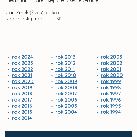
medzinár. amatérskej atletickej federácie
Jan Zmek (Švajčiarsko)
sponzorský manager ISĽ
rok 2024
rok 2013
rok 2003
rok 2023
rok 2012
rok 2002
rok 2022
rok 2011
rok 2001
rok 2021
rok 2010
rok 2000
rok 2020
rok 2009
rok 1999
rok 2019
rok 2008
rok 1998
rok 2018
rok 2007
rok 1997
rok 2017
rok 2006
rok 1996
rok 2016
rok 2005
rok 1995
rok 2015
rok 2004
rok 1994
rok 2014