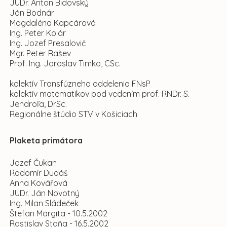
JUDr. Anton Bidovský
Ján Bodnár
Magdaléna Kapcárová
Ing. Peter Kolár
Ing. Jozef Presalovič
Mgr. Peter Rašev
Prof. Ing. Jaroslav Timko, CSc.
kolektív Transfúzneho oddelenia FNsP
kolektív matematikov pod vedením prof. RNDr. S.
Jendroľa, DrSc.
Regionálne štúdio STV v Košiciach
Plaketa primátora
Jozef Čukan
Radomír Dudáš
Anna Kovářová
JUDr. Ján Novotný
Ing. Milan Sládeček
Štefan Margita - 10.5.2002
Rastislav Staňa - 16.5.2002