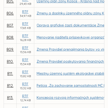
805.
Územný plán zóny Košice - Krásna nad Hor
29,43 KB
RTF
806.
Zmeny a doplnky územného plánu zóny Košic
34,97 KB
RTF
807.
Oprava grafickej časti dokumentácie Zmen
17,65 KB
RTF
808.
Menovanie riaditeľa príspevkovej organizáci
16,28 KB
RTF
809.
Zmena Pravidiel prenajímania bytov vo vla
13,56 KB
RTF
810.
Zmena Pravidiel poskytovania finančných p
15,54 KB
RTF
811.
Miestny územný systém ekologickej stabilit
13,82 KB
RTF
812.
Petícia „Za zachovanie samostatnosti MČ Ko
13,32 KB
RTF
813.
Koncepcia rozvoja informačných systémov (
12,74 KB