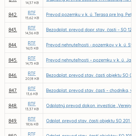
14,37 KB
RTF
842.
Prevod pozemku v k. ú. Terasa pre Ing. Petr
15,62 KB
RTF
843.
Bezodplat. prevod dopr. stav. časti – SO 12 K
14,36 KB
RTF
844.
Prevod nehnuteľnosti - pozemkov v k. ú. St
16,13 KB
RTF
845.
Prevod nehnuteľnosti – pozemku v k. ú. Ja
14,75 KB
RTF
846.
Bezodplat. prevod stav. časti objektu SO 02 – 
20,18 KB
RTF
847.
Bezodplat. prevod stav. časti – chodníka, v 
13,6 KB
RTF
848.
Odplatný prevod dokon. investície „Verejnéh
13,37 KB
RTF
849.
Odplat. prevod stav. časti objektu SO 201 – 
18,16 KB
RTF