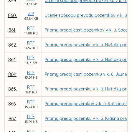
859.
Určenie spôsobu prevodu pozemku v k. ú. Jaz
14,51 KB
ZIP
860.
Učenie spôsobu prevodu pozemkov v k. ú. S
65,84 KB
RTF
861.
Priamy predaj časti pozemkov v k. ú. Šaca 
14,88 KB
RTF
862.
Priamy predaj pozemku v k. ú. Huštáky pre 
14,56 KB
RTF
863.
Priamy predaj pozemku v k. ú. Huštáky pre 
14,13 KB
RTF
864.
Priamy predaj časti pozemku v k. ú. Južné m
15,01 KB
RTF
865.
Priamy predaj pozemku v k. ú. Huštáky pre 
14,11 KB
RTF
866.
Priamy predaj pozemkov v k. ú. Krásna pre
15,74 KB
RTF
867.
Priamy predaj pozemku v k. ú. Krásna pre M
13,91 KB
RTF