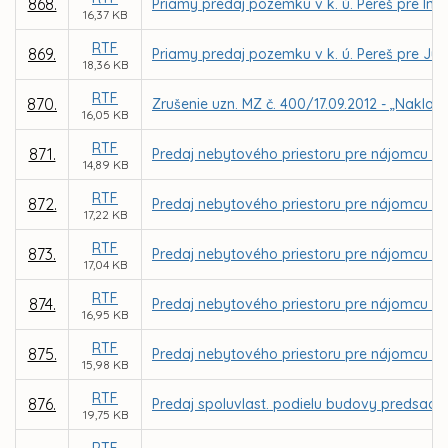
868.
Priamy predaj pozemku v k. ú. Pereš pre Ing
16,37 KB
RTF
869.
Priamy predaj pozemku v k. ú. Pereš pre Júli
18,36 KB
RTF
870.
Zrušenie uzn. MZ č. 400/17.09.2012 - „Naklad
16,05 KB
RTF
871.
Predaj nebytového priestoru pre nájomcu Bo
14,89 KB
RTF
872.
Predaj nebytového priestoru pre nájomcu Dom
17,22 KB
RTF
873.
Predaj nebytového priestoru pre nájomcu Bc.
17,04 KB
RTF
874.
Predaj nebytového priestoru pre nájomcu Zuz
16,95 KB
RTF
875.
Predaj nebytového priestoru pre nájomcu Jo
15,98 KB
RTF
876.
Predaj spoluvlast. podielu budovy predsad. o
19,75 KB