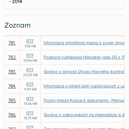
- 2014
Zoznam
RTF
781.
Informácia primátora mesta o svojej činnost
13,8 KB
RTF
782.
Podpora vyhlásenia Národnej rady SR z 13. d
13,96 KB
RTF
783.
Správa o činnosti Útvaru hlavného kontroló
20,02 KB
RTF
784.
Informácia o plnení úloh vyplývajúcich z uzn
11,97 KB
RTF
785.
Postoj mesta Košice k dokumentu „Memorand
13,36 KB
RTF
786.
Správa o odpovediach na interpelácie a dop
15,75 KB
RTF