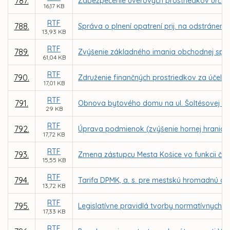
787.
Zabezpečenie úverových prostriedkov urče
16,17 KB
RTF
788.
Správa o plnení opatrení prij. na odstráneni
13,93 KB
RTF
789.
Zvýšenie základného imania obchodnej spol
61,04 KB
RTF
790.
Združenie finančných prostriedkov za účelo
17,01 KB
RTF
791.
Obnova bytového domu na ul. Šoltésovej 11, 
29 KB
RTF
792.
Úprava podmienok (zvýšenie hornej hranice
17,72 KB
RTF
793.
Zmena zástupcu Mesta Košice vo funkcii č
15,55 KB
RTF
794.
Tarifa DPMK, a. s. pre mestskú hromadnú do
13,72 KB
RTF
795.
Legislatívne pravidlá tvorby normatívnych 
17,33 KB
RTF