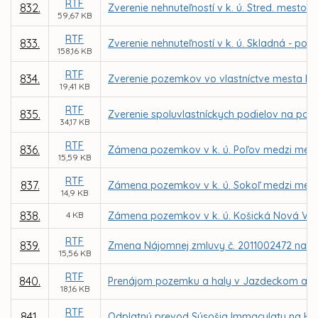
RTF
832.
Zverenie nehnuteľností v k. ú. Stred. mesto -
59,67 KB
RTF
833.
Zverenie nehnuteľností v k. ú. Skladná - poz
158,16 KB
RTF
834.
Zverenie pozemkov vo vlastníctve mesta Koši
19,41 KB
RTF
835.
Zverenie spoluvlastníckych podielov na poz
34,17 KB
RTF
836.
Zámena pozemkov v k. ú. Poľov medzi mes
15,59 KB
RTF
837.
Zámena pozemkov v k. ú. Sokoľ medzi mes
14,9 KB
838.
4 KB
Zámena pozemkov v k. ú. Košická Nová Ves
RTF
839.
Zmena Nájomnej zmluvy č. 2011002472 na zm
15,56 KB
RTF
840.
Prenájom pozemku a haly v Jazdeckom areáli
18,16 KB
RTF
841.
Odplatný prevod Súsošia Immaculaty na Hlavn