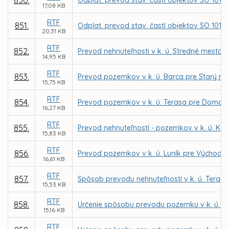
850.
Odplat. prevod stav. častí objektov SO 101 - 
17,08 KB
RTF
851.
Odplat. prevod stav. častí objektov SO 101-
20,31 KB
RTF
852.
Prevod nehnuteľnosti v k. ú. Stredné mesto
14,95 KB
RTF
853.
Prevod pozemkov v k. ú. Barca pre Starý mlyn,
15,75 KB
RTF
854.
Prevod pozemkov v k. ú. Terasa pre Domov Te
16,27 KB
RTF
855.
Prevod nehnuteľností - pozemkov v k. ú. Ko
15,83 KB
RTF
856.
Prevod pozemkov v k. ú. Luník pre Východos
16,61 KB
RTF
857.
Spôsob prevodu nehnuteľností v k. ú. Tera
15,53 KB
RTF
858.
Určenie spôsobu prevodu pozemku v k. ú. Let
15,16 KB
RTF