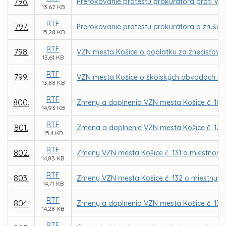
796.
Prerokovanie protestu prokurátora proti VZ
13,62 KB
RTF
797.
Prerokovanie protestu prokurátora a zrušeni
15,28 KB
RTF
798.
VZN mesta Košice o poplatku za znečisťova
13,61 KB
RTF
799.
VZN mesta Košice o školských obvodoch na
13,88 KB
RTF
800.
Zmeny a doplnenia VZN mesta Košice č. 103 o
14,93 KB
RTF
801.
Zmena a doplnenie VZN mesta Košice č. 130 
15,4 KB
RTF
802.
Zmeny VZN mesta Košice č. 131 o miestnom
14,83 KB
RTF
803.
Zmeny VZN mesta Košice č. 132 o miestnych
14,71 KB
RTF
804.
Zmeny a doplnenia VZN mesta Košice č. 138 
14,28 KB
RTF