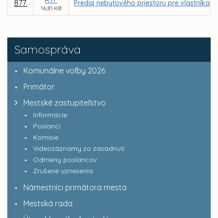
RTF
877.
Predaj nebytového priestoru pre vlastníka by
16,81 KB
Samospráva
Komunálne voľby 2026
Primátor
Mestské zastupiteľstvo
Informácie
Poslanci
Komisie
Videozáznamy zo zasadnutí
Odmeny poslancov
Zrušené uznesenia
Námestníci primátora mesta
Mestská rada