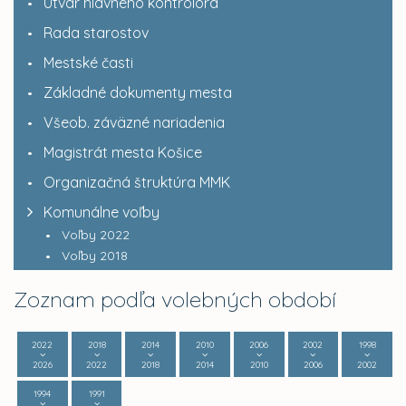
Útvar hlavného kontrolóra
Rada starostov
Mestské časti
Základné dokumenty mesta
Všeob. záväzné nariadenia
Magistrát mesta Košice
Organizačná štruktúra MMK
Komunálne voľby
Voľby 2022
Voľby 2018
Zoznam podľa volebných období
2022
2018
2014
2010
2006
2002
1998
2026
2022
2018
2014
2010
2006
2002
1994
1991