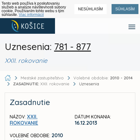
Tento web používa k poskytovaniu
služieb a analýze návštevnosti súbory
NESÚHLASÍM
SÚHLASÍM
cookie. Používaním tohto webu s tým
súhlasíte.
Viac informácií
Uznesenia:
781 - 877
XXII. rokovanie
Mestské zastupiteľstvo
Volebné obdobie:
2010 - 2014
ZASADNUTIE:
XXII. rokovanie
Uznesenia
Zasadnutie
XXII.
NÁZOV:
DÁTUM KONANIA:
ROKOVANIE
16.12.2013
2010
VOLEBNÉ OBDOBIE: