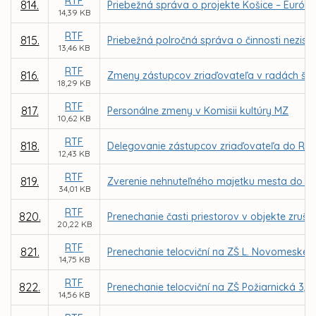
RTF
814.
Priebežná správa o projekte Košice – Európs
14,39 KB
RTF
815.
Priebežná polročná správa o činnosti nezisko
13,46 KB
RTF
816.
Zmeny zástupcov zriaďovateľa v radách škôl
18,29 KB
RTF
817.
Personálne zmeny v Komisii kultúry MZ
10,62 KB
RTF
818.
Delegovanie zástupcov zriaďovateľa do Rady 
12,43 KB
RTF
819.
Zverenie nehnuteľného majetku mesta do s
34,01 KB
RTF
820.
Prenechanie časti priestorov v objekte zruš.
20,22 KB
RTF
821.
Prenechanie telocviční na ZŠ L. Novomeského
14,75 KB
RTF
822.
Prenechanie telocviční na ZŠ Požiarnická 3
14,56 KB