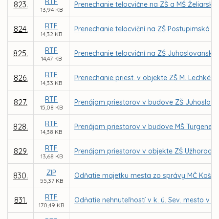
RTF
823.
Prenechanie telocvične na ZŠ a MŠ Želiarska
13,94 KB
RTF
824.
Prenechanie telocviční na ZŠ Postupimská 3
14,32 KB
RTF
825.
Prenechanie telocviční na ZŠ Juhoslovanská 2
14,47 KB
RTF
826.
Prenechanie priest. v objekte ZŠ M. Lechkého,
14,33 KB
RTF
827.
Prenájom priestorov v budove ZŠ Juhoslova
15,08 KB
RTF
828.
Prenájom priestorov v budove MŠ Turgenevo
14,38 KB
RTF
829.
Prenájom priestorov v objekte ZŠ Užhorodsk
13,68 KB
ZIP
830.
Odňatie majetku mesta zo správy MČ Košice
55,37 KB
RTF
831.
Odňatie nehnuteľností v k. ú. Sev. mesto v ar
170,49 KB