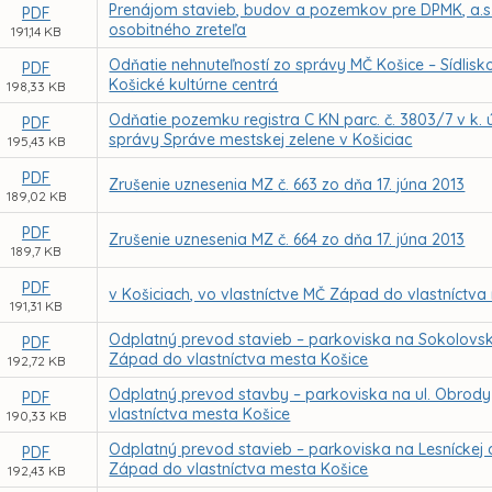
Prenájom stavieb, budov a pozemkov pre DPMK, a.s
PDF
osobitného zreteľa
191,14 KB
Odňatie nehnuteľností zo správy MČ Košice – Sídlisk
PDF
Košické kultúrne centrá
198,33 KB
Odňatie pozemku registra C KN parc. č. 3803/7 v k. 
PDF
správy Správe mestskej zelene v Košiciac
195,43 KB
PDF
Zrušenie uznesenia MZ č. 663 zo dňa 17. júna 2013
189,02 KB
PDF
Zrušenie uznesenia MZ č. 664 zo dňa 17. júna 2013
189,7 KB
PDF
v Košiciach, vo vlastníctve MČ Západ do vlastníctv
191,31 KB
Odplatný prevod stavieb – parkoviska na Sokolovskej
PDF
Západ do vlastníctva mesta Košice
192,72 KB
Odplatný prevod stavby – parkoviska na ul. Obrody 
PDF
vlastníctva mesta Košice
190,33 KB
Odplatný prevod stavieb – parkoviska na Lesníckej a
PDF
Západ do vlastníctva mesta Košice
192,43 KB