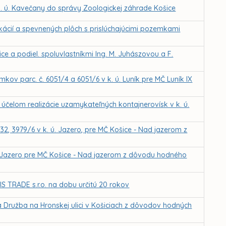
k. ú. Kavečany do správy Zoologickej záhrade Košice
kácií a spevnených plôch s prislúchajúcimi pozemkami
 a podiel. spoluvlastníkmi Ing. M. Juhászovou a F.
ov parc. č. 6051/4 a 6051/6 v k. ú. Luník pre MČ Luník IX
čelom realizácie uzamykateľných kontajnerovísk v k. ú.
32, 3979/6 v k. ú. Jazero, pre MČ Košice - Nad jazerom z
ú. Jazero pre MČ Košice - Nad jazerom z dôvodu hodného
 TRADE s.r.o. na dobu určitú 20 rokov
a Družba na Hronskej ulici v Košiciach z dôvodov hodných