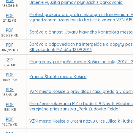
PDF
Určenie využitia príjmov plynúcich z parkovania
186,36 KB
Protest prokurátora proti niektorým ustanoveniam V
PDF
vymedzenom území mesta Košice a zmena VZN č.15
211,12 KB
PDF
Správa o činnosti Útvaru hlavného kontrolóra mesta
206,29 KB
Správa o odpovediach na interpelácie a dopyty pos
PDF
XII. zasadnutí MZ dňa 12.09.2016
186,05 KB
ZIP
Programový rozpočet mesta Košice na roky 2017 – 
2,36 MB
PDF
Zmena Štatútu mesta Košice
184,51 KB
PDF
VZN mesta Košice o pravidlách času predaja v obch
186,43 KB
Prerušenie rokovania MZ o bode č. 9 Návrh Všeobec
PDF
verejného priestranstva „Park Ľudovíta Felda“
188,1 KB
PDF
VZN mesta Košice o určení názvu ulice „Ulica k Hutke
185,76 KB