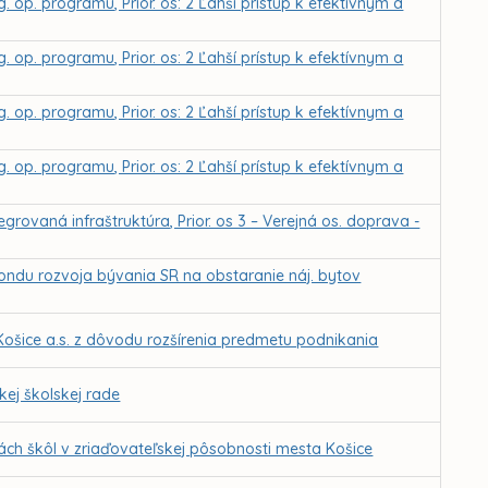
. op. programu, Prior. os: 2 Ľahší prístup k efektívnym a
. op. programu, Prior. os: 2 Ľahší prístup k efektívnym a
. op. programu, Prior. os: 2 Ľahší prístup k efektívnym a
. op. programu, Prior. os: 2 Ľahší prístup k efektívnym a
grovaná infraštruktúra, Prior. os 3 – Verejná os. doprava -
fondu rozvoja bývania SR na obstaranie náj. bytov
ošice a.s. z dôvodu rozšírenia predmetu podnikania
ej školskej rade
ch škôl v zriaďovateľskej pôsobnosti mesta Košice