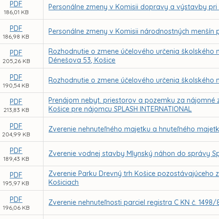
PDF
Personálne zmeny v Komisii dopravy a výstavby pri
186,01 KB
PDF
Personálne zmeny v Komisii národnostných menšín p
186,98 KB
Rozhodnutie o zmene účelového určenia školského m
PDF
Dénešova 53, Košice
205,26 KB
PDF
Rozhodnutie o zmene účelového určenia školského maj
190,54 KB
Prenájom nebyt. priestorov a pozemku za nájomné z 
PDF
Košice pre nájomcu SPLASH INTERNATIONAL
213,83 KB
PDF
Zverenie nehnuteľného majetku a hnuteľného majetk
204,99 KB
PDF
Zverenie vodnej stavby Mlynský náhon do správy Sp
189,43 KB
Zverenie Parku Drevný trh Košice pozostávajúceho 
PDF
Košiciach
195,97 KB
PDF
Zverenie nehnuteľnosti parciel registra C KN č. 1498/
196,06 KB