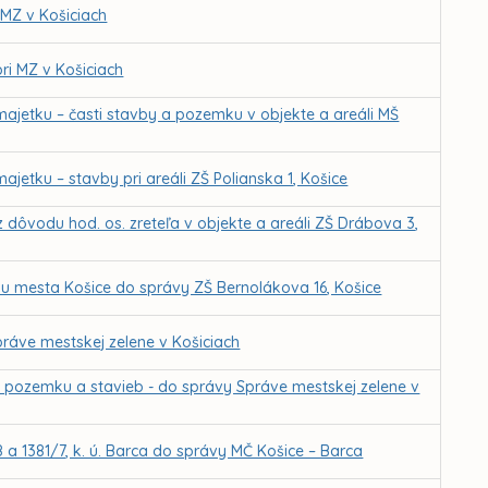
 MZ v Košiciach
ri MZ v Košiciach
ajetku – časti stavby a pozemku v objekte a areáli MŠ
etku – stavby pri areáli ZŠ Polianska 1, Košice
dôvodu hod. os. zreteľa v objekte a areáli ZŠ Drábova 3,
u mesta Košice do správy ZŠ Bernolákova 16, Košice
ráve mestskej zelene v Košiciach
z pozemku a stavieb - do správy Správe mestskej zelene v
8 a 1381/7, k. ú. Barca do správy MČ Košice – Barca