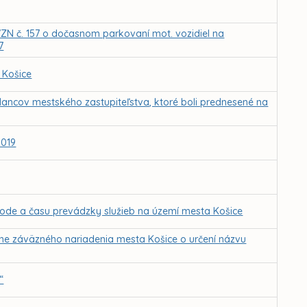
ZN č. 157 o dočasnom parkovaní mot. vozidiel na
7
 Košice
lancov mestského zastupiteľstva, ktoré boli prednesené na
2019
ode a času prevádzky služieb na území mesta Košice
ne záväzného nariadenia mesta Košice o určení názvu
“