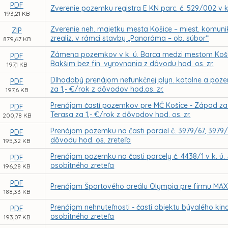
PDF
Zverenie pozemku registra E KN parc. č. 529/002 v 
193,21 KB
Zverenie neh. majetku mesta Košice – miest. komuni
ZIP
zrealiz. v rámci stavby „Panoráma – ob. súbor“
879,67 KB
Zámena pozemkov v k. ú. Barca medzi mestom Košice
PDF
Bakšim bez fin. vyrovnania z dôvodu hod. os. zr.
197,1 KB
Dlhodobý prenájom nefunkčnej plyn. kotolne a pozemk
PDF
za 1,- €/rok z dôvodov hod.os. zr.
197,6 KB
Prenájom častí pozemkov pre MČ Košice - Západ za ú
PDF
Terasa za 1,- €/rok z dôvodov hod. os. zr.
200,78 KB
Prenájom pozemku na časti parciel č. 3979/67, 3979/
PDF
dôvodu hod. os. zreteľa
195,32 KB
Prenájom pozemku na časti parcely č. 4438/1 v k. 
PDF
osobitného zreteľa
196,28 KB
PDF
Prenájom Športového areálu Olympia pre firmu MAXIS
188,33 KB
Prenájom nehnuteľnosti - časti objektu bývalého kin
PDF
osobitného zreteľa
193,07 KB