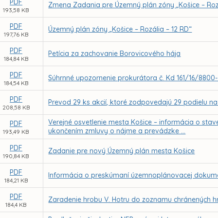
PDF
Zmena Zadania pre Územný plán zóny „Košice – Roz
193,58 KB
PDF
Územný plán zóny „Košice – Rozália – 12 RD“
197,76 KB
PDF
Petícia za zachovanie Borovicového hája
184,84 KB
PDF
Súhrnné upozornenie prokurátora č. Kd 161/16/8800
184,54 KB
PDF
Prevod 29 ks akcií, ktoré zodpovedajú 29 podielu n
208,58 KB
Verejné osvetlenie mesta Košice – informácia o stave
PDF
ukončením zmluvy o nájme a prevádzke ...
193,49 KB
PDF
Zadanie pre nový Územný plán mesta Košice
190,84 KB
PDF
Informácia o preskúmaní územnoplánovacej dokume
184,21 KB
PDF
Zaradenie hrobu V. Hotru do zoznamu chránených hro
184,4 KB