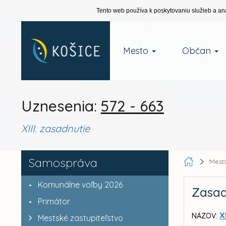
Tento web používa k poskytovaniu služieb a an
Mesto
Občan
Uznesenia:
572 - 663
XIII. zasadnutie
Samospráva
Mests
Komunálne voľby 2026
Zasad
Primátor
X
NÁZOV:
Mestské zastupiteľstvo