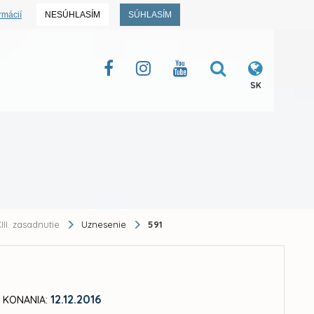
rmácií
NESÚHLASÍM
SÚHLASÍM
SK
III. zasadnutie
Uznesenie
591
12.12.2016
 KONANIA: