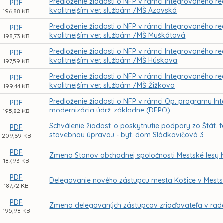
Predloženie žiadosti o NFP v rámci Integrovaného reg
PDF
kvalitnejším ver. službám /MŠ Azovská
196,88 KB
Predloženie žiadosti o NFP v rámci Integrovaného reg
PDF
kvalitnejším ver. službám /MŠ Muškátová
198,73 KB
Predloženie žiadosti o NFP v rámci Integrovaného reg
PDF
kvalitnejším ver. službám /MŠ Húskova
197,59 KB
Predloženie žiadosti o NFP v rámci Integrovaného reg
PDF
kvalitnejším ver. službám /MŠ Žižkova
199,44 KB
Predloženie žiadosti o NFP v rámci Op. programu Inte
PDF
modernizácia údrž. základne (DEPO)
195,82 KB
Schválenie žiadosti o poskytnutie podpory zo Štát. 
PDF
stavebnou úpravou - byt. dom Sládkovičová 3
209,69 KB
PDF
Zmena Stanov obchodnej spoločnosti Mestské lesy K
187,93 KB
PDF
Delegovanie nového zástupcu mesta Košice v Mestsk
187,72 KB
PDF
Zmena delegovaných zástupcov zriaďovateľa v radá
195,98 KB