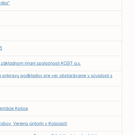
ália“
-3
a základnom imaní spoločnosti KOSIT a.s.
 prípravy podkladov pre ver. obstarávanie v súvislosti s
ntácie Košice
bov, Verejný cintorín v Košiciach