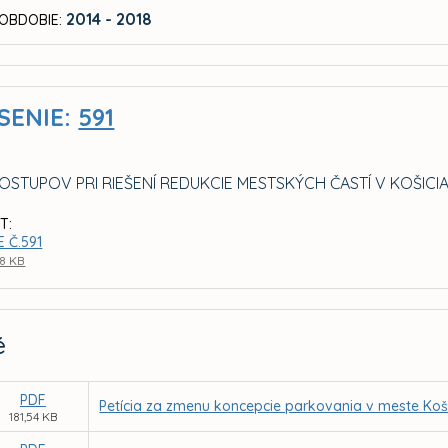
2014 - 2018
OBDOBIE:
SENIE:
591
OSTUPOV PRI RIEŠENÍ REDUKCIE MESTSKÝCH ČASTÍ V KOŠICI
T:
 Č.591
88 KB
é
PDF
Petícia za zmenu koncepcie parkovania v meste Koš
181,54 KB