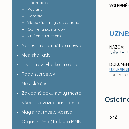
Informácie
VOLEBNÉ 
Poslanci
Komisie
Videozáznamy zo zasadnutí
Odmeny poslancov
UZNE
Zrušené uznesenia
Námestníci primátora mesta
NÁZOV:
NÁVRH P
Mestská rada
Útvar hlavného kontrolóra
DOKUMEN
UZNESENIE
Rada starostov
PDF - 200,
Mestské časti
Základné dokumenty mesta
Ostatn
Všeob. záväzné nariadenia
Magistrát mesta Košice
572.
Organizačná štruktúra MMK