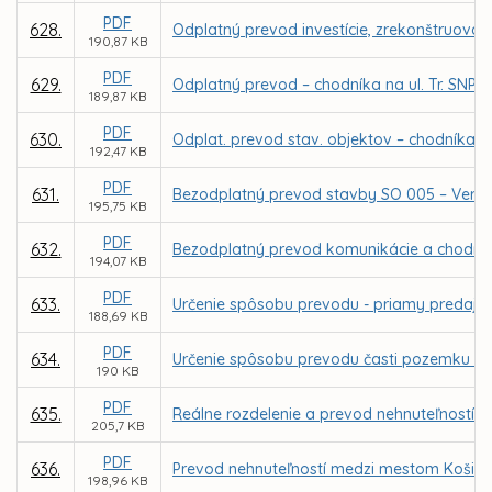
PDF
628.
Odplatný prevod investície, zrekonštruovan
190,87 KB
PDF
629.
Odplatný prevod – chodníka na ul. Tr. SNP 
189,87 KB
PDF
630.
Odplat. prevod stav. objektov – chodníka n
192,47 KB
PDF
631.
Bezodplatný prevod stavby SO 005 – Verejné 
195,75 KB
PDF
632.
Bezodplatný prevod komunikácie a chodníka 
194,07 KB
PDF
633.
Určenie spôsobu prevodu - priamy predaj p
188,69 KB
PDF
634.
Určenie spôsobu prevodu časti pozemku v 
190 KB
PDF
635.
Reálne rozdelenie a prevod nehnuteľností v 
205,7 KB
PDF
636.
Prevod nehnuteľností medzi mestom Košice
198,96 KB