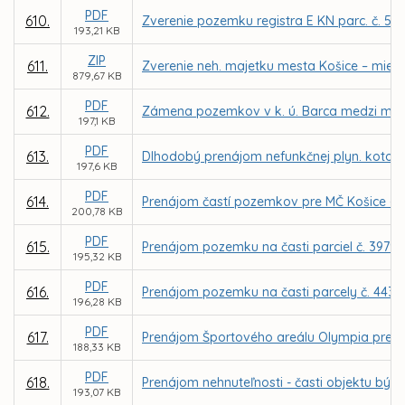
PDF
610.
Zverenie pozemku registra E KN parc. č. 52
193,21 KB
ZIP
611.
Zverenie neh. majetku mesta Košice – miest
879,67 KB
PDF
612.
Zámena pozemkov v k. ú. Barca medzi mestom
197,1 KB
PDF
613.
Dlhodobý prenájom nefunkčnej plyn. kotolne 
197,6 KB
PDF
614.
Prenájom častí pozemkov pre MČ Košice - Zá
200,78 KB
PDF
615.
Prenájom pozemku na časti parciel č. 3979/6
195,32 KB
PDF
616.
Prenájom pozemku na časti parcely č. 4438
196,28 KB
PDF
617.
Prenájom Športového areálu Olympia pre fi
188,33 KB
PDF
618.
Prenájom nehnuteľnosti - časti objektu býv
193,07 KB