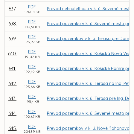
PDF
637.
Prevod nehnuteľnosti v k. ú. Severné mesto
194,08 KB
PDF
638.
Prevod pozemku v k. ú. Severné mesto pre 
193,51 KB
PDF
639.
Prevod pozemkov v k. ú. Terasa pre Domov 
193,97 KB
PDF
640.
Prevod pozemku v k. ú. Košická Nová Ves 
191,42 KB
PDF
641.
Prevod pozemku v k. ú. Košické Hámre pre
192,49 KB
PDF
642.
Prevod pozemku v k. ú. Terasa na Ing. Pet
193,66 KB
PDF
643.
Prevod pozemku v k. ú. Terasa pre Ing. De
195,4 KB
PDF
644.
Prevod pozemku v k. ú. Severné mesto pre
192,67 KB
PDF
645.
Prevod pozemkov v k. ú. Nové Ťahanovce, K
204,89 KB