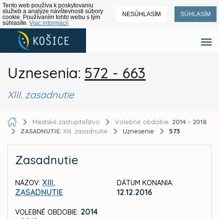
Tento web používa k poskytovaniu
služieb a analýze návštevnosti súbory
NESÚHLASÍM
SÚHLASÍM
cookie. Používaním tohto webu s tým
súhlasíte.
Viac informácií
Uznesenia:
572 - 663
XIII. zasadnutie
Mestské zastupiteľstvo
Volebné obdobie:
2014 - 2018
ZASADNUTIE:
XIII. zasadnutie
Uznesenie
573
Zasadnutie
XIII.
NÁZOV:
DÁTUM KONANIA:
ZASADNUTIE
12.12.2016
2014
VOLEBNÉ OBDOBIE: