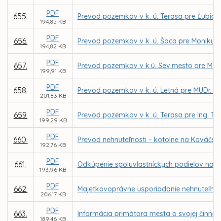
PDF
655.
Prevod pozemkov v k. ú. Terasa pre Ľubicu
194,85 KB
PDF
656.
Prevod pozemkov v k. ú. Šaca pre Moniku Ki
194,82 KB
PDF
657.
Prevod pozemkov v k.ú. Sev.mesto pre M. Vajd
199,91 KB
PDF
658.
Prevod pozemkov v k. ú. Letná pre MUDr. P. 
201,83 KB
PDF
659.
Prevod pozemkov v k. ú. Terasa pre Ing. Tibo
199,29 KB
PDF
660.
Prevod nehnuteľnosti – kotolne na Kováčskej
192,76 KB
PDF
661.
Odkúpenie spoluvlastníckych podielov na p
193,96 KB
PDF
662.
Majetkovoprávne usporiadanie nehnuteľnosti 
206,17 KB
PDF
663.
Informácia primátora mesta o svojej činnost
189,46 KB