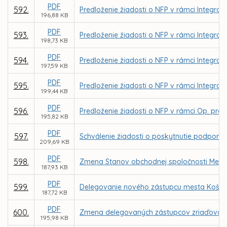
PDF
592.
Predloženie žiadosti o NFP v rámci Integrov
196,88 KB
PDF
593.
Predloženie žiadosti o NFP v rámci Integrov
198,73 KB
PDF
594.
Predloženie žiadosti o NFP v rámci Integrov
197,59 KB
PDF
595.
Predloženie žiadosti o NFP v rámci Integrov
199,44 KB
PDF
596.
Predloženie žiadosti o NFP v rámci Op. prog
195,82 KB
PDF
597.
Schválenie žiadosti o poskytnutie podpory 
209,69 KB
PDF
598.
Zmena Stanov obchodnej spoločnosti Mestsk
187,93 KB
PDF
599.
Delegovanie nového zástupcu mesta Košice 
187,72 KB
PDF
600.
Zmena delegovaných zástupcov zriaďovateľ
195,98 KB