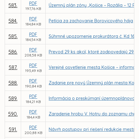
PDF
583.
Územný plán zóny „Košice – Rozália – 12 RD
197,76 KB
PDF
584.
Petícia za zachovanie Borovicového hája
184,84 KB
PDF
585.
Súhrnné upozornenie prokurátora č. Kd 161
184,54 KB
PDF
586.
Prevod 29 ks akcií, ktoré zodpovedajú 29 p
208,58 KB
PDF
587.
Verejné osvetlenie mesta Košice – informáci
193,49 KB
PDF
588.
Zadanie pre nový Územný plán mesta Koši
190,84 KB
PDF
589.
Informácia o preskúmaní územnoplánovace
184,21 KB
PDF
590.
Zaradenie hrobu V. Hotru do zoznamu chráne
184,4 KB
PDF
591.
Návrh postupov pri riešení redukcie mestský
200,88 KB