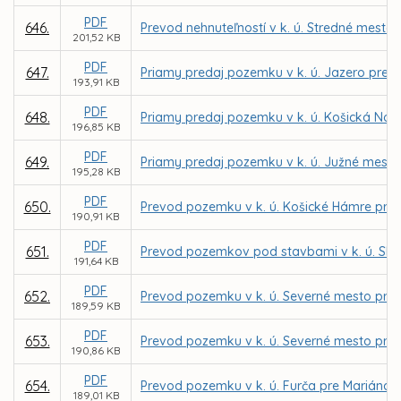
PDF
646.
Prevod nehnuteľností v k. ú. Stredné mesto 
201,52 KB
PDF
647.
Priamy predaj pozemku v k. ú. Jazero pre I
193,91 KB
PDF
648.
Priamy predaj pozemku v k. ú. Košická Nov
196,85 KB
PDF
649.
Priamy predaj pozemku v k. ú. Južné mesto
195,28 KB
PDF
650.
Prevod pozemku v k. ú. Košické Hámre pre 
190,91 KB
PDF
651.
Prevod pozemkov pod stavbami v k. ú. Skla
191,64 KB
PDF
652.
Prevod pozemku v k. ú. Severné mesto pre I
189,59 KB
PDF
653.
Prevod pozemku v k. ú. Severné mesto pr
190,86 KB
PDF
654.
Prevod pozemku v k. ú. Furča pre Mariána 
189,01 KB