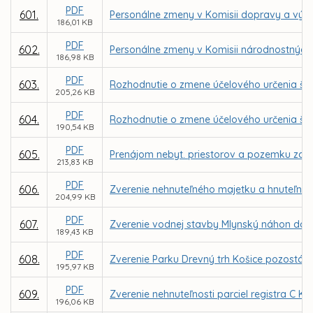
PDF
601.
Personálne zmeny v Komisii dopravy a výst
186,01 KB
PDF
602.
Personálne zmeny v Komisii národnostných 
186,98 KB
PDF
603.
Rozhodnutie o zmene účelového určenia ško
205,26 KB
PDF
604.
Rozhodnutie o zmene účelového určenia škol
190,54 KB
PDF
605.
Prenájom nebyt. priestorov a pozemku za n
213,83 KB
PDF
606.
Zverenie nehnuteľného majetku a hnuteľnéh
204,99 KB
PDF
607.
Zverenie vodnej stavby Mlynský náhon do s
189,43 KB
PDF
608.
Zverenie Parku Drevný trh Košice pozostáv
195,97 KB
PDF
609.
Zverenie nehnuteľnosti parciel registra C KN
196,06 KB