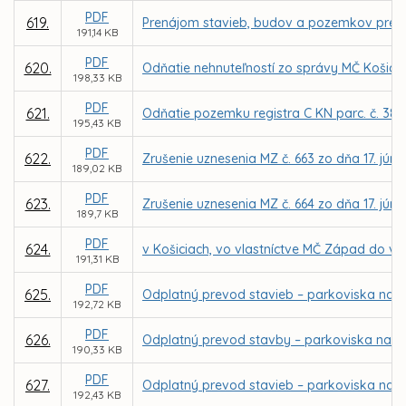
PDF
619.
Prenájom stavieb, budov a pozemkov pre D
191,14 KB
PDF
620.
Odňatie nehnuteľností zo správy MČ Košice –
198,33 KB
PDF
621.
Odňatie pozemku registra C KN parc. č. 380
195,43 KB
PDF
622.
Zrušenie uznesenia MZ č. 663 zo dňa 17. júna
189,02 KB
PDF
623.
Zrušenie uznesenia MZ č. 664 zo dňa 17. júna
189,7 KB
PDF
624.
v Košiciach, vo vlastníctve MČ Západ do vl
191,31 KB
PDF
625.
Odplatný prevod stavieb – parkoviska na So
192,72 KB
PDF
626.
Odplatný prevod stavby – parkoviska na ul.
190,33 KB
PDF
627.
Odplatný prevod stavieb – parkoviska na Le
192,43 KB