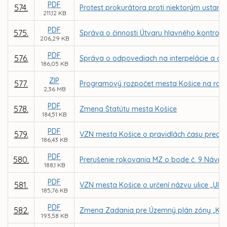
PDF
574.
Protest prokurátora proti niektorým usta
211,12 KB
PDF
575.
Správa o činnosti Útvaru hlavného kontrol
206,29 KB
PDF
576.
Správa o odpovediach na interpelácie a dop
186,05 KB
ZIP
577.
Programový rozpočet mesta Košice na roky
2,36 MB
PDF
578.
Zmena Štatútu mesta Košice
184,51 KB
PDF
579.
VZN mesta Košice o pravidlách času preda
186,43 KB
PDF
580.
Prerušenie rokovania MZ o bode č. 9 Návrh
188,1 KB
PDF
581.
VZN mesta Košice o určení názvu ulice „Ulic
185,76 KB
PDF
582.
Zmena Zadania pre Územný plán zóny „Koši
193,58 KB