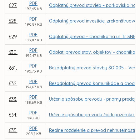
PDF
627.
Odplatný prevod stavieb – parkoviska na Le
192,43 KB
PDF
628.
Odplatný prevod investície, zrekonštruovan
190,87 KB
PDF
629.
Odplatný prevod – chodníka na ul. Tr. SNP 
189,87 KB
PDF
630.
Odplat. prevod stav. objektov – chodníka n
192,47 KB
PDF
631.
Bezodplatný prevod stavby SO 005 – Verejné 
195,75 KB
PDF
632.
Bezodplatný prevod komunikácie a chodníka 
194,07 KB
PDF
633.
Určenie spôsobu prevodu - priamy predaj p
188,69 KB
PDF
634.
Určenie spôsobu prevodu časti pozemku v 
190 KB
PDF
635.
Reálne rozdelenie a prevod nehnuteľností v 
205,7 KB