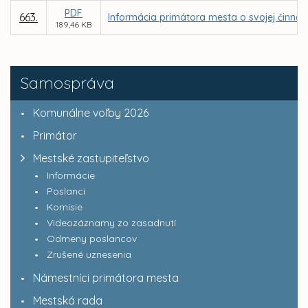
PDF
663.
Informácia primátora mesta o svojej činnost
189,46 KB
Samospráva
Komunálne voľby 2026
Primátor
Mestské zastupiteľstvo
Informácie
Poslanci
Komisie
Videozáznamy zo zasadnutí
Odmeny poslancov
Zrušené uznesenia
Námestníci primátora mesta
Mestská rada