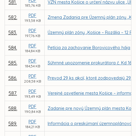
PDF
581.
VZN mesta Košice o určení názvu ulice „Ulic
185,76 KB
PDF
582.
Zmena Zadania pre Územný plán zóny „Koši
193,58 KB
PDF
583.
Územný plán zóny „Košice – Rozália – 12 RD
197,76 KB
PDF
584.
Petícia za zachovanie Borovicového hája
184,84 KB
PDF
585.
Súhrnné upozornenie prokurátora č. Kd 161
184,54 KB
PDF
586.
Prevod 29 ks akcií, ktoré zodpovedajú 29 p
208,58 KB
PDF
587.
Verejné osvetlenie mesta Košice – informáci
193,49 KB
PDF
588.
Zadanie pre nový Územný plán mesta Koši
190,84 KB
PDF
589.
Informácia o preskúmaní územnoplánovace
184,21 KB