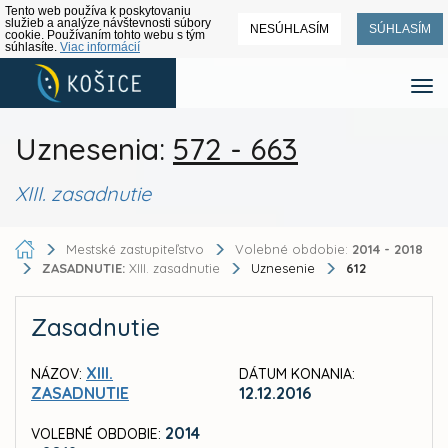
Tento web používa k poskytovaniu
služieb a analýze návštevnosti súbory
NESÚHLASÍM
SÚHLASÍM
cookie. Používaním tohto webu s tým
súhlasíte.
Viac informácií
Uznesenia:
572 - 663
XIII. zasadnutie
Mestské zastupiteľstvo
Volebné obdobie:
2014 - 2018
ZASADNUTIE:
XIII. zasadnutie
Uznesenie
612
Zasadnutie
XIII.
NÁZOV:
DÁTUM KONANIA:
ZASADNUTIE
12.12.2016
2014
VOLEBNÉ OBDOBIE: