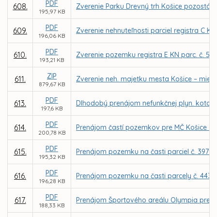
PDF
608.
Zverenie Parku Drevný trh Košice pozostáv
195,97 KB
PDF
609.
Zverenie nehnuteľnosti parciel registra C KN
196,06 KB
PDF
610.
Zverenie pozemku registra E KN parc. č. 52
193,21 KB
ZIP
611.
Zverenie neh. majetku mesta Košice – miest
879,67 KB
PDF
613.
Dlhodobý prenájom nefunkčnej plyn. kotolne 
197,6 KB
PDF
614.
Prenájom častí pozemkov pre MČ Košice - Zá
200,78 KB
PDF
615.
Prenájom pozemku na časti parciel č. 3979/6
195,32 KB
PDF
616.
Prenájom pozemku na časti parcely č. 4438
196,28 KB
PDF
617.
Prenájom Športového areálu Olympia pre fi
188,33 KB