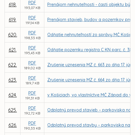
PDF
618.
Prenájom nehnuteľnosti - časti objektu býv
193,07 KB
PDF
619.
Prenájom stavieb, budov a pozemkov pre D
191,14 KB
PDF
620.
Odňatie nehnuteľností zo správy MČ Košice –
198,33 KB
PDF
621.
Odňatie pozemku registra C KN parc. č. 380
195,43 KB
PDF
622.
Zrušenie uznesenia MZ č. 663 zo dňa 17. júna
189,02 KB
PDF
623.
Zrušenie uznesenia MZ č. 664 zo dňa 17. júna
189,7 KB
PDF
624.
v Košiciach, vo vlastníctve MČ Západ do vl
191,31 KB
PDF
625.
Odplatný prevod stavieb – parkoviska na So
192,72 KB
PDF
626.
Odplatný prevod stavby – parkoviska na ul.
190,33 KB