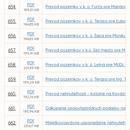
PDF
654.
Prevod pozemku v k. ú. Furča pre Mariána 
189,01 KB
PDF
655.
Prevod pozemkov v k. ú. Terasa pre Ľubicu
194,85 KB
PDF
656.
Prevod pozemkov v k. ú. Šaca pre Moniku Ki
194,82 KB
PDF
657.
Prevod pozemkov v k.ú. Sev.mesto pre M. Vajd
199,91 KB
PDF
658.
Prevod pozemkov v k. ú. Letná pre MUDr. P. 
201,83 KB
PDF
659.
Prevod pozemkov v k. ú. Terasa pre Ing. Tibo
199,29 KB
PDF
660.
Prevod nehnuteľnosti – kotolne na Kováčskej
192,76 KB
PDF
661.
Odkúpenie spoluvlastníckych podielov na p
193,96 KB
PDF
662.
Majetkovoprávne usporiadanie nehnuteľnosti 
206,17 KB