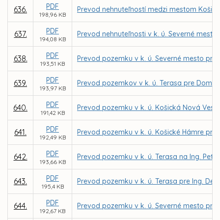
PDF
636.
Prevod nehnuteľností medzi mestom Košice
198,96 KB
PDF
637.
Prevod nehnuteľnosti v k. ú. Severné mesto
194,08 KB
PDF
638.
Prevod pozemku v k. ú. Severné mesto pre 
193,51 KB
PDF
639.
Prevod pozemkov v k. ú. Terasa pre Domov 
193,97 KB
PDF
640.
Prevod pozemku v k. ú. Košická Nová Ves 
191,42 KB
PDF
641.
Prevod pozemku v k. ú. Košické Hámre pre
192,49 KB
PDF
642.
Prevod pozemku v k. ú. Terasa na Ing. Pet
193,66 KB
PDF
643.
Prevod pozemku v k. ú. Terasa pre Ing. De
195,4 KB
PDF
644.
Prevod pozemku v k. ú. Severné mesto pre
192,67 KB