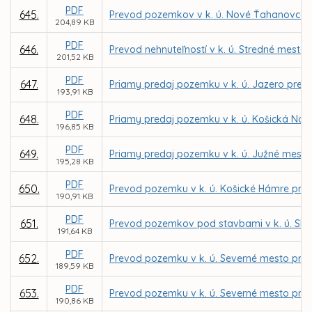
PDF
645.
Prevod pozemkov v k. ú. Nové Ťahanovce, K
204,89 KB
PDF
646.
Prevod nehnuteľností v k. ú. Stredné mesto 
201,52 KB
PDF
647.
Priamy predaj pozemku v k. ú. Jazero pre I
193,91 KB
PDF
648.
Priamy predaj pozemku v k. ú. Košická Nov
196,85 KB
PDF
649.
Priamy predaj pozemku v k. ú. Južné mesto
195,28 KB
PDF
650.
Prevod pozemku v k. ú. Košické Hámre pre 
190,91 KB
PDF
651.
Prevod pozemkov pod stavbami v k. ú. Skla
191,64 KB
PDF
652.
Prevod pozemku v k. ú. Severné mesto pre I
189,59 KB
PDF
653.
Prevod pozemku v k. ú. Severné mesto pr
190,86 KB