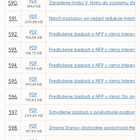
PDF
590.
Zaradenie hrobu V. Hotru do zoznamu chráne
184,4 KB
PDF
591.
Návrh postupov pri riešení redukcie mestský
200,88 KB
PDF
592.
Predloženie žiadosti o NFP v rámci Integrov
196,88 KB
PDF
593.
Predloženie žiadosti o NFP v rámci Integrov
198,73 KB
PDF
594.
Predloženie žiadosti o NFP v rámci Integrov
197,59 KB
PDF
595.
Predloženie žiadosti o NFP v rámci Integrov
199,44 KB
PDF
596.
Predloženie žiadosti o NFP v rámci Op. prog
195,82 KB
PDF
597.
Schválenie žiadosti o poskytnutie podpory 
209,69 KB
PDF
598.
Zmena Stanov obchodnej spoločnosti Mestsk
187,93 KB