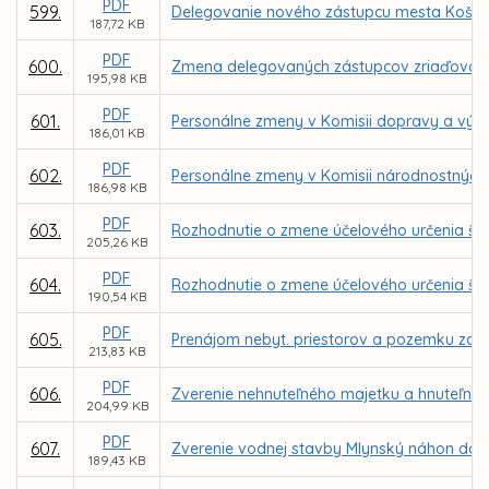
PDF
599.
Delegovanie nového zástupcu mesta Košice 
187,72 KB
PDF
600.
Zmena delegovaných zástupcov zriaďovateľ
195,98 KB
PDF
601.
Personálne zmeny v Komisii dopravy a výst
186,01 KB
PDF
602.
Personálne zmeny v Komisii národnostných 
186,98 KB
PDF
603.
Rozhodnutie o zmene účelového určenia ško
205,26 KB
PDF
604.
Rozhodnutie o zmene účelového určenia škol
190,54 KB
PDF
605.
Prenájom nebyt. priestorov a pozemku za n
213,83 KB
PDF
606.
Zverenie nehnuteľného majetku a hnuteľnéh
204,99 KB
PDF
607.
Zverenie vodnej stavby Mlynský náhon do s
189,43 KB