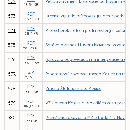
572.
Petícia za zmenu koncepcie parkovania v m
181,54 KB
PDF
573.
Určenie využitia príjmov plynúcich z parkov
186,36 KB
PDF
574.
Protest prokurátora proti niektorým usta
211,12 KB
PDF
575.
Správa o činnosti Útvaru hlavného kontrol
206,29 KB
PDF
576.
Správa o odpovediach na interpelácie a dop
186,05 KB
ZIP
577.
Programový rozpočet mesta Košice na roky
2,36 MB
PDF
578.
Zmena Štatútu mesta Košice
184,51 KB
PDF
579.
VZN mesta Košice o pravidlách času preda
186,43 KB
PDF
580.
Prerušenie rokovania MZ o bode č. 9 Návrh
188,1 KB