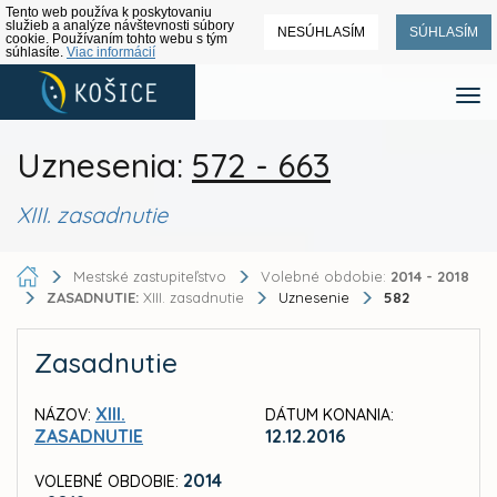
Tento web používa k poskytovaniu
služieb a analýze návštevnosti súbory
NESÚHLASÍM
SÚHLASÍM
cookie. Používaním tohto webu s tým
súhlasíte.
Viac informácií
Uznesenia:
572 - 663
XIII. zasadnutie
Mestské zastupiteľstvo
Volebné obdobie:
2014 - 2018
ZASADNUTIE:
XIII. zasadnutie
Uznesenie
582
Zasadnutie
XIII.
NÁZOV:
DÁTUM KONANIA:
ZASADNUTIE
12.12.2016
2014
VOLEBNÉ OBDOBIE: