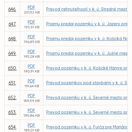
PDF
646.
Prevod nehnuteľností v k. ú. Stredné mesto 
201,52 KB
PDF
647.
Priamy predaj pozemku v k. ú. Jazero pre I
193,91 KB
PDF
648.
Priamy predaj pozemku v k. ú. Košická Nov
196,85 KB
PDF
649.
Priamy predaj pozemku v k. ú. Južné mesto
195,28 KB
PDF
650.
Prevod pozemku v k. ú. Košické Hámre pre 
190,91 KB
PDF
651.
Prevod pozemkov pod stavbami v k. ú. Skla
191,64 KB
PDF
652.
Prevod pozemku v k. ú. Severné mesto pre I
189,59 KB
PDF
653.
Prevod pozemku v k. ú. Severné mesto pr
190,86 KB
PDF
654.
Prevod pozemku v k. ú. Furča pre Mariána 
189,01 KB