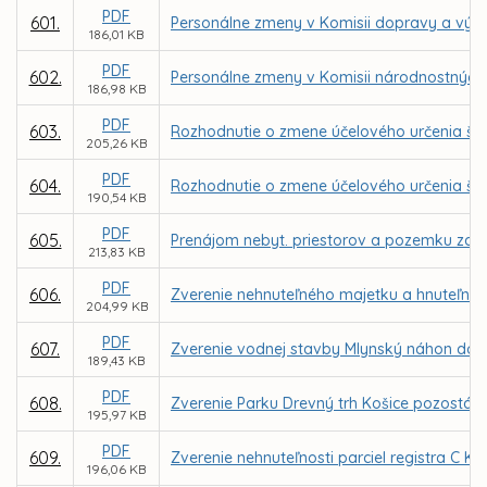
PDF
601.
Personálne zmeny v Komisii dopravy a výst
186,01 KB
PDF
602.
Personálne zmeny v Komisii národnostných 
186,98 KB
PDF
603.
Rozhodnutie o zmene účelového určenia ško
205,26 KB
PDF
604.
Rozhodnutie o zmene účelového určenia škol
190,54 KB
PDF
605.
Prenájom nebyt. priestorov a pozemku za n
213,83 KB
PDF
606.
Zverenie nehnuteľného majetku a hnuteľnéh
204,99 KB
PDF
607.
Zverenie vodnej stavby Mlynský náhon do s
189,43 KB
PDF
608.
Zverenie Parku Drevný trh Košice pozostáv
195,97 KB
PDF
609.
Zverenie nehnuteľnosti parciel registra C KN
196,06 KB