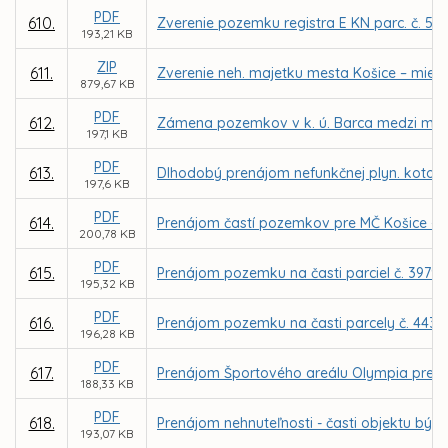
PDF
610.
Zverenie pozemku registra E KN parc. č. 52
193,21 KB
ZIP
611.
Zverenie neh. majetku mesta Košice – miest
879,67 KB
PDF
612.
Zámena pozemkov v k. ú. Barca medzi mestom
197,1 KB
PDF
613.
Dlhodobý prenájom nefunkčnej plyn. kotolne 
197,6 KB
PDF
614.
Prenájom častí pozemkov pre MČ Košice - Zá
200,78 KB
PDF
615.
Prenájom pozemku na časti parciel č. 3979/6
195,32 KB
PDF
616.
Prenájom pozemku na časti parcely č. 4438
196,28 KB
PDF
617.
Prenájom Športového areálu Olympia pre fi
188,33 KB
PDF
618.
Prenájom nehnuteľnosti - časti objektu býv
193,07 KB