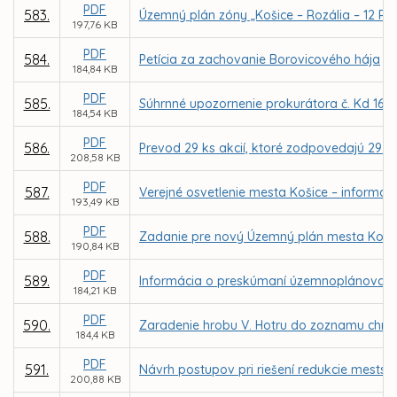
PDF
583.
Územný plán zóny „Košice – Rozália – 12 RD
197,76 KB
PDF
584.
Petícia za zachovanie Borovicového hája
184,84 KB
PDF
585.
Súhrnné upozornenie prokurátora č. Kd 161
184,54 KB
PDF
586.
Prevod 29 ks akcií, ktoré zodpovedajú 29 p
208,58 KB
PDF
587.
Verejné osvetlenie mesta Košice – informáci
193,49 KB
PDF
588.
Zadanie pre nový Územný plán mesta Koši
190,84 KB
PDF
589.
Informácia o preskúmaní územnoplánovace
184,21 KB
PDF
590.
Zaradenie hrobu V. Hotru do zoznamu chráne
184,4 KB
PDF
591.
Návrh postupov pri riešení redukcie mestský
200,88 KB