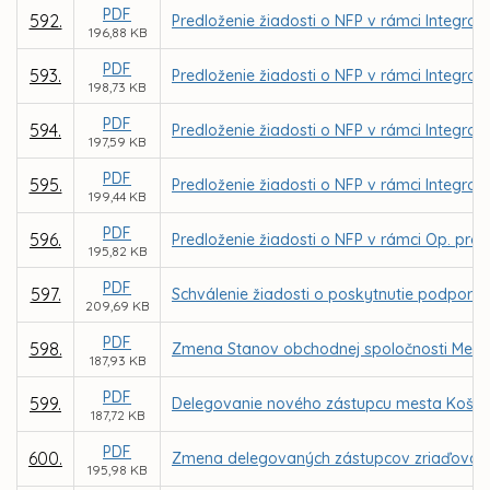
PDF
592.
Predloženie žiadosti o NFP v rámci Integrov
196,88 KB
PDF
593.
Predloženie žiadosti o NFP v rámci Integrov
198,73 KB
PDF
594.
Predloženie žiadosti o NFP v rámci Integrov
197,59 KB
PDF
595.
Predloženie žiadosti o NFP v rámci Integrov
199,44 KB
PDF
596.
Predloženie žiadosti o NFP v rámci Op. prog
195,82 KB
PDF
597.
Schválenie žiadosti o poskytnutie podpory 
209,69 KB
PDF
598.
Zmena Stanov obchodnej spoločnosti Mestsk
187,93 KB
PDF
599.
Delegovanie nového zástupcu mesta Košice 
187,72 KB
PDF
600.
Zmena delegovaných zástupcov zriaďovateľ
195,98 KB