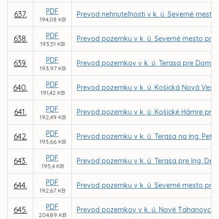
PDF
637.
Prevod nehnuteľnosti v k. ú. Severné mesto
194,08 KB
PDF
638.
Prevod pozemku v k. ú. Severné mesto pre 
193,51 KB
PDF
639.
Prevod pozemkov v k. ú. Terasa pre Domov 
193,97 KB
PDF
640.
Prevod pozemku v k. ú. Košická Nová Ves 
191,42 KB
PDF
641.
Prevod pozemku v k. ú. Košické Hámre pre
192,49 KB
PDF
642.
Prevod pozemku v k. ú. Terasa na Ing. Pet
193,66 KB
PDF
643.
Prevod pozemku v k. ú. Terasa pre Ing. De
195,4 KB
PDF
644.
Prevod pozemku v k. ú. Severné mesto pre
192,67 KB
PDF
645.
Prevod pozemkov v k. ú. Nové Ťahanovce, K
204,89 KB