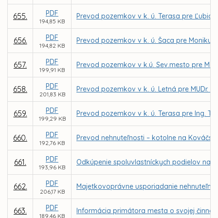
PDF
655.
Prevod pozemkov v k. ú. Terasa pre Ľubicu
194,85 KB
PDF
656.
Prevod pozemkov v k. ú. Šaca pre Moniku Ki
194,82 KB
PDF
657.
Prevod pozemkov v k.ú. Sev.mesto pre M. Vajd
199,91 KB
PDF
658.
Prevod pozemkov v k. ú. Letná pre MUDr. P. 
201,83 KB
PDF
659.
Prevod pozemkov v k. ú. Terasa pre Ing. Tibo
199,29 KB
PDF
660.
Prevod nehnuteľnosti – kotolne na Kováčskej
192,76 KB
PDF
661.
Odkúpenie spoluvlastníckych podielov na p
193,96 KB
PDF
662.
Majetkovoprávne usporiadanie nehnuteľnosti 
206,17 KB
PDF
663.
Informácia primátora mesta o svojej činnost
189,46 KB