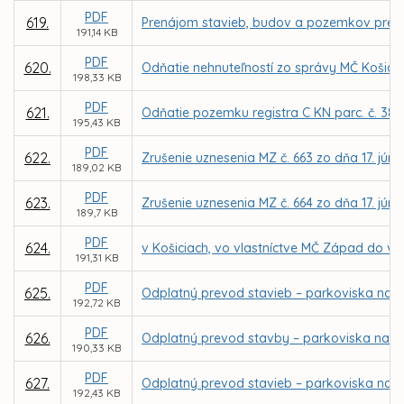
PDF
619.
Prenájom stavieb, budov a pozemkov pre D
191,14 KB
PDF
620.
Odňatie nehnuteľností zo správy MČ Košice –
198,33 KB
PDF
621.
Odňatie pozemku registra C KN parc. č. 380
195,43 KB
PDF
622.
Zrušenie uznesenia MZ č. 663 zo dňa 17. júna
189,02 KB
PDF
623.
Zrušenie uznesenia MZ č. 664 zo dňa 17. júna
189,7 KB
PDF
624.
v Košiciach, vo vlastníctve MČ Západ do vl
191,31 KB
PDF
625.
Odplatný prevod stavieb – parkoviska na So
192,72 KB
PDF
626.
Odplatný prevod stavby – parkoviska na ul.
190,33 KB
PDF
627.
Odplatný prevod stavieb – parkoviska na Le
192,43 KB