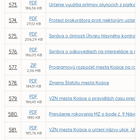
PDF
573.
Určenie využitia príjmov plynúcich z parkov
186,36 KB
PDF
574.
Protest prokurátora proti niektorým usta
211,12 KB
PDF
575.
Správa o činnosti Útvaru hlavného kontrol
206,29 KB
PDF
576.
Správa o odpovediach na interpelácie a dop
186,05 KB
ZIP
577.
Programový rozpočet mesta Košice na roky
2,36 MB
PDF
578.
Zmena Štatútu mesta Košice
184,51 KB
PDF
579.
VZN mesta Košice o pravidlách času preda
186,43 KB
PDF
580.
Prerušenie rokovania MZ o bode č. 9 Návrh
188,1 KB
PDF
581.
VZN mesta Košice o určení názvu ulice „Ulic
185,76 KB