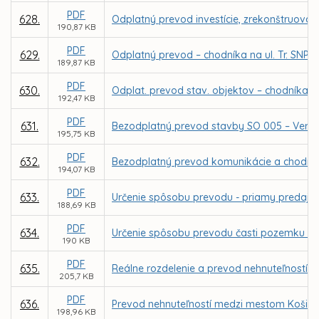
PDF
628.
Odplatný prevod investície, zrekonštruovan
190,87 KB
PDF
629.
Odplatný prevod – chodníka na ul. Tr. SNP 
189,87 KB
PDF
630.
Odplat. prevod stav. objektov – chodníka n
192,47 KB
PDF
631.
Bezodplatný prevod stavby SO 005 – Verejné 
195,75 KB
PDF
632.
Bezodplatný prevod komunikácie a chodníka 
194,07 KB
PDF
633.
Určenie spôsobu prevodu - priamy predaj p
188,69 KB
PDF
634.
Určenie spôsobu prevodu časti pozemku v 
190 KB
PDF
635.
Reálne rozdelenie a prevod nehnuteľností v 
205,7 KB
PDF
636.
Prevod nehnuteľností medzi mestom Košice
198,96 KB