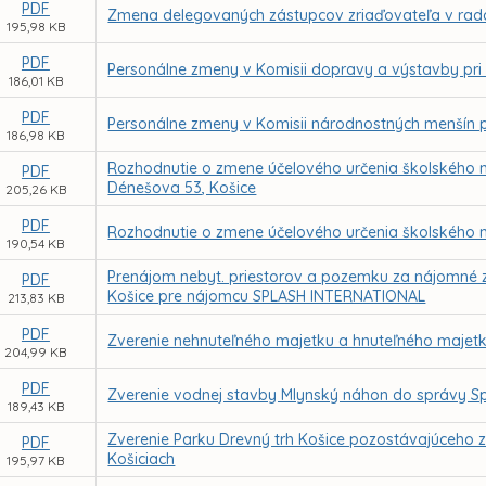
PDF
Zmena delegovaných zástupcov zriaďovateľa v radá
195,98 KB
PDF
Personálne zmeny v Komisii dopravy a výstavby pri
186,01 KB
PDF
Personálne zmeny v Komisii národnostných menšín p
186,98 KB
Rozhodnutie o zmene účelového určenia školského m
PDF
Dénešova 53, Košice
205,26 KB
PDF
Rozhodnutie o zmene účelového určenia školského maj
190,54 KB
Prenájom nebyt. priestorov a pozemku za nájomné z 
PDF
Košice pre nájomcu SPLASH INTERNATIONAL
213,83 KB
PDF
Zverenie nehnuteľného majetku a hnuteľného majetk
204,99 KB
PDF
Zverenie vodnej stavby Mlynský náhon do správy Sp
189,43 KB
Zverenie Parku Drevný trh Košice pozostávajúceho 
PDF
Košiciach
195,97 KB