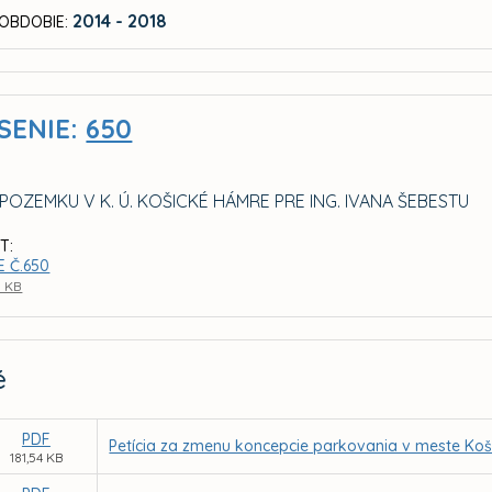
2014 - 2018
OBDOBIE:
SENIE:
650
OZEMKU V K. Ú. KOŠICKÉ HÁMRE PRE ING. IVANA ŠEBESTU
T:
E Č.650
1 KB
é
PDF
Petícia za zmenu koncepcie parkovania v meste Koš
181,54 KB