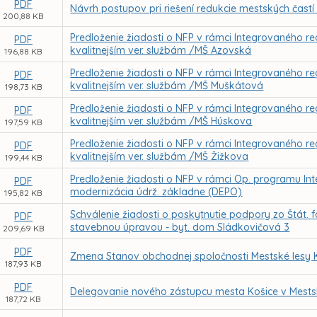
PDF
Návrh postupov pri riešení redukcie mestských častí
200,88 KB
Predloženie žiadosti o NFP v rámci Integrovaného reg
PDF
kvalitnejším ver. službám /MŠ Azovská
196,88 KB
Predloženie žiadosti o NFP v rámci Integrovaného reg
PDF
kvalitnejším ver. službám /MŠ Muškátová
198,73 KB
Predloženie žiadosti o NFP v rámci Integrovaného reg
PDF
kvalitnejším ver. službám /MŠ Húskova
197,59 KB
Predloženie žiadosti o NFP v rámci Integrovaného reg
PDF
kvalitnejším ver. službám /MŠ Žižkova
199,44 KB
Predloženie žiadosti o NFP v rámci Op. programu Inte
PDF
modernizácia údrž. základne (DEPO)
195,82 KB
Schválenie žiadosti o poskytnutie podpory zo Štát. 
PDF
stavebnou úpravou - byt. dom Sládkovičová 3
209,69 KB
PDF
Zmena Stanov obchodnej spoločnosti Mestské lesy K
187,93 KB
PDF
Delegovanie nového zástupcu mesta Košice v Mestsk
187,72 KB