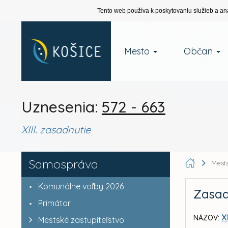
Tento web používa k poskytovaniu služieb a an
Mesto
Občan
Uznesenia:
572 - 663
XIII. zasadnutie
Samospráva
Mests
Komunálne voľby 2026
Zasad
Primátor
X
NÁZOV:
Mestské zastupiteľstvo