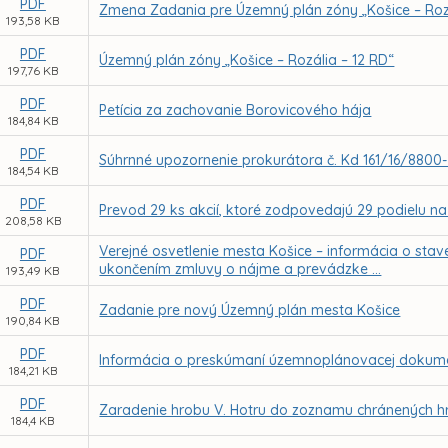
PDF
Zmena Zadania pre Územný plán zóny „Košice – Roz
193,58 KB
PDF
Územný plán zóny „Košice – Rozália – 12 RD“
197,76 KB
PDF
Petícia za zachovanie Borovicového hája
184,84 KB
PDF
Súhrnné upozornenie prokurátora č. Kd 161/16/8800
184,54 KB
PDF
Prevod 29 ks akcií, ktoré zodpovedajú 29 podielu n
208,58 KB
Verejné osvetlenie mesta Košice – informácia o stave
PDF
ukončením zmluvy o nájme a prevádzke ...
193,49 KB
PDF
Zadanie pre nový Územný plán mesta Košice
190,84 KB
PDF
Informácia o preskúmaní územnoplánovacej dokume
184,21 KB
PDF
Zaradenie hrobu V. Hotru do zoznamu chránených hro
184,4 KB