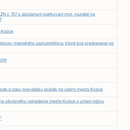
ZN č. 157 o dočasnom parkovaní mot. vozidiel na
7
 Košice
lancov mestského zastupiteľstva, ktoré boli prednesené na
2019
ode a času prevádzky služieb na území mesta Košice
ne záväzného nariadenia mesta Košice o určení názvu
“