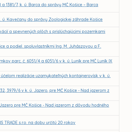
8 a 1381/7, k. ú. Barca do správy MČ Košice – Barca
k. ú. Kavečany do správy Zoologickej záhrade Košice
kácií a spevnených plôch s prislúchajúcimi pozemkami
 a podiel. spoluvlastníkmi Ing. M. Juhászovou a F.
ov parc. č. 6051/4 a 6051/6 v k. ú. Luník pre MČ Luník IX
čelom realizácie uzamykateľných kontajnerovísk v k. ú.
32, 3979/6 v k. ú. Jazero, pre MČ Košice - Nad jazerom z
ú. Jazero pre MČ Košice - Nad jazerom z dôvodu hodného
 TRADE s.r.o. na dobu určitú 20 rokov