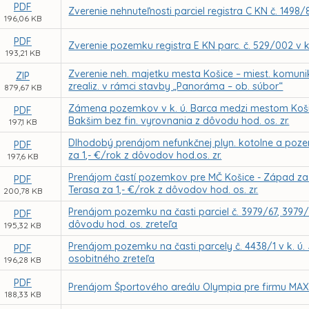
PDF
Zverenie nehnuteľnosti parciel registra C KN č. 1498/
196,06 KB
PDF
Zverenie pozemku registra E KN parc. č. 529/002 v 
193,21 KB
Zverenie neh. majetku mesta Košice – miest. komuni
ZIP
zrealiz. v rámci stavby „Panoráma – ob. súbor“
879,67 KB
Zámena pozemkov v k. ú. Barca medzi mestom Košice
PDF
Bakšim bez fin. vyrovnania z dôvodu hod. os. zr.
197,1 KB
Dlhodobý prenájom nefunkčnej plyn. kotolne a pozemk
PDF
za 1,- €/rok z dôvodov hod.os. zr.
197,6 KB
Prenájom častí pozemkov pre MČ Košice - Západ za ú
PDF
Terasa za 1,- €/rok z dôvodov hod. os. zr.
200,78 KB
Prenájom pozemku na časti parciel č. 3979/67, 3979/
PDF
dôvodu hod. os. zreteľa
195,32 KB
Prenájom pozemku na časti parcely č. 4438/1 v k. 
PDF
osobitného zreteľa
196,28 KB
PDF
Prenájom Športového areálu Olympia pre firmu MAXIS
188,33 KB