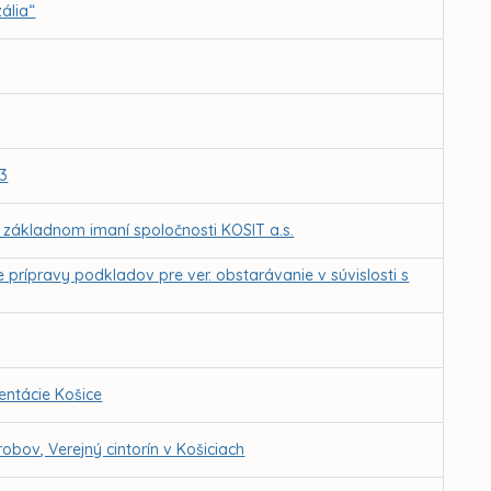
ália“
-3
a základnom imaní spoločnosti KOSIT a.s.
 prípravy podkladov pre ver. obstarávanie v súvislosti s
ntácie Košice
bov, Verejný cintorín v Košiciach