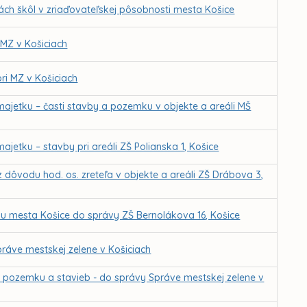
ch škôl v zriaďovateľskej pôsobnosti mesta Košice
 MZ v Košiciach
ri MZ v Košiciach
ajetku – časti stavby a pozemku v objekte a areáli MŠ
etku – stavby pri areáli ZŠ Polianska 1, Košice
dôvodu hod. os. zreteľa v objekte a areáli ZŠ Drábova 3,
u mesta Košice do správy ZŠ Bernolákova 16, Košice
ráve mestskej zelene v Košiciach
z pozemku a stavieb - do správy Správe mestskej zelene v