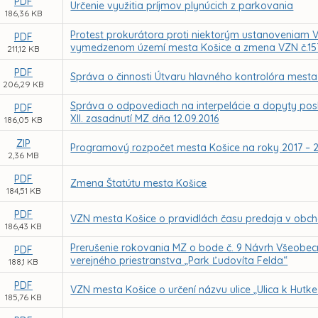
PDF
Určenie využitia príjmov plynúcich z parkovania
186,36 KB
Protest prokurátora proti niektorým ustanoveniam V
PDF
vymedzenom území mesta Košice a zmena VZN č.15
211,12 KB
PDF
Správa o činnosti Útvaru hlavného kontrolóra mesta
206,29 KB
Správa o odpovediach na interpelácie a dopyty pos
PDF
XII. zasadnutí MZ dňa 12.09.2016
186,05 KB
ZIP
Programový rozpočet mesta Košice na roky 2017 – 
2,36 MB
PDF
Zmena Štatútu mesta Košice
184,51 KB
PDF
VZN mesta Košice o pravidlách času predaja v obch
186,43 KB
Prerušenie rokovania MZ o bode č. 9 Návrh Všeobec
PDF
verejného priestranstva „Park Ľudovíta Felda“
188,1 KB
PDF
VZN mesta Košice o určení názvu ulice „Ulica k Hutke
185,76 KB