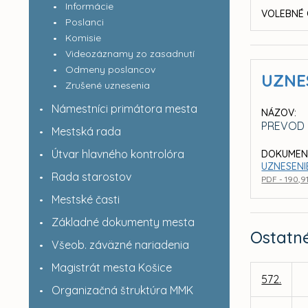
Informácie
VOLEBNÉ 
Poslanci
Komisie
Videozáznamy zo zasadnutí
Odmeny poslancov
UZNE
Zrušené uznesenia
Námestníci primátora mesta
NÁZOV:
PREVOD P
Mestská rada
Útvar hlavného kontrolóra
DOKUMEN
UZNESENI
Rada starostov
PDF - 190,9
Mestské časti
Základné dokumenty mesta
Ostatn
Všeob. záväzné nariadenia
Magistrát mesta Košice
572.
Organizačná štruktúra MMK