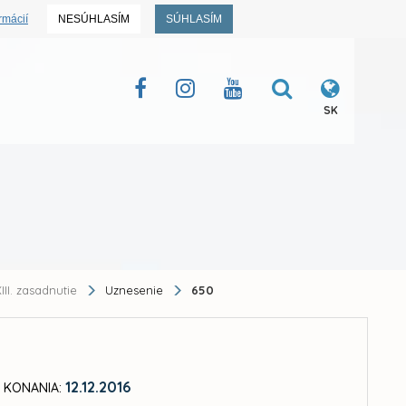
rmácií
NESÚHLASÍM
SÚHLASÍM
SK
III. zasadnutie
Uznesenie
650
12.12.2016
 KONANIA: