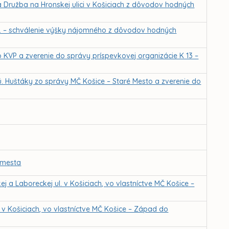
a Družba na Hronskej ulici v Košiciach z dôvodov hodných
. – schválenie výšky nájomného z dôvodov hodných
o KVP a zverenie do správy príspevkovej organizácie K 13 –
ú. Huštáky zo správy MČ Košice – Staré Mesto a zverenie do
a mesta
 a Laboreckej ul. v Košiciach, vo vlastníctve MČ Košice –
v Košiciach, vo vlastníctve MČ Košice – Západ do