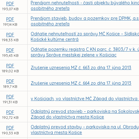
Prenájom nehnuteľnosti - časti objektu bývalého kin
PDF
osobitného zreteľa
193,07 KB
Prenájom stavieb, budov a pozemkov pre DPMK, a.s
PDF
osobitného zreteľa
191,14 KB
Odňatie nehnuteľností zo správy MČ Košice – Sídlisk
PDF
Košické kultúrne centrá
198,33 KB
Odňatie pozemku registra C KN parc. č. 3803/7 v k. 
PDF
správy Správe mestskej zelene v Košiciac
195,43 KB
PDF
Zrušenie uznesenia MZ č. 663 zo dňa 17. júna 2013
189,02 KB
PDF
Zrušenie uznesenia MZ č. 664 zo dňa 17. júna 2013
189,7 KB
PDF
v Košiciach, vo vlastníctve MČ Západ do vlastníctv
191,31 KB
Odplatný prevod stavieb – parkoviska na Sokolovskej
PDF
Západ do vlastníctva mesta Košice
192,72 KB
Odplatný prevod stavby – parkoviska na ul. Obrody 
PDF
vlastníctva mesta Košice
190,33 KB