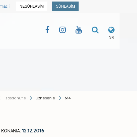
rmácií
NESÚHLASÍM
SÚHLASÍM
SK
III. zasadnutie
Uznesenie
614
12.12.2016
 KONANIA: