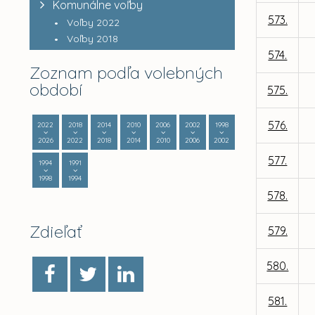
Komunálne voľby
573.
Voľby 2022
Voľby 2018
574.
Zoznam podľa volebných
období
575.
576.
2022
2018
2014
2010
2006
2002
1998
2026
2022
2018
2014
2010
2006
2002
577.
1994
1991
1998
1994
578.
Zdieľať
579.
580.
581.