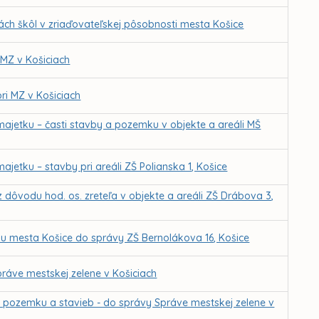
ch škôl v zriaďovateľskej pôsobnosti mesta Košice
 MZ v Košiciach
ri MZ v Košiciach
ajetku – časti stavby a pozemku v objekte a areáli MŠ
etku – stavby pri areáli ZŠ Polianska 1, Košice
dôvodu hod. os. zreteľa v objekte a areáli ZŠ Drábova 3,
u mesta Košice do správy ZŠ Bernolákova 16, Košice
ráve mestskej zelene v Košiciach
z pozemku a stavieb - do správy Správe mestskej zelene v