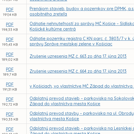
Prenájom stavieb, budov a pozemkov pre DPMK, a.s
PDF
osobitného zreteľa
191,14 KB
Odňatie nehnuteľností zo správy MČ Košice – Sídlisk
PDF
Košické kultúrne centrá
198,33 KB
Odňatie pozemku registra C KN parc. č. 3803/7 v k. 
PDF
správy Správe mestskej zelene v Košiciac
195,43 KB
PDF
Zrušenie uznesenia MZ č. 663 zo dňa 17. júna 2013
189,02 KB
PDF
Zrušenie uznesenia MZ č. 664 zo dňa 17. júna 2013
189,7 KB
PDF
v Košiciach, vo vlastníctve MČ Západ do vlastníctv
191,31 KB
Odplatný prevod stavieb – parkoviska na Sokolovskej
PDF
Západ do vlastníctva mesta Košice
192,72 KB
Odplatný prevod stavby – parkoviska na ul. Obrody 
PDF
vlastníctva mesta Košice
190,33 KB
Odplatný prevod stavieb – parkoviska na Lesníckej a
PDF
Západ do vlastníctva mesta Košice