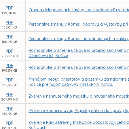
PDF
Zmena delegovaných zástupcov zriaďovateľa v radá
195,98 KB
PDF
Personálne zmeny v Komisii dopravy a výstavby pri
186,01 KB
PDF
Personálne zmeny v Komisii národnostných menšín p
186,98 KB
Rozhodnutie o zmene účelového určenia školského m
PDF
Dénešova 53, Košice
205,26 KB
PDF
Rozhodnutie o zmene účelového určenia školského maj
190,54 KB
Prenájom nebyt. priestorov a pozemku za nájomné z 
PDF
Košice pre nájomcu SPLASH INTERNATIONAL
213,83 KB
PDF
Zverenie nehnuteľného majetku a hnuteľného majetk
204,99 KB
PDF
Zverenie vodnej stavby Mlynský náhon do správy Sp
189,43 KB
Zverenie Parku Drevný trh Košice pozostávajúceho 
PDF
Košiciach
195,97 KB