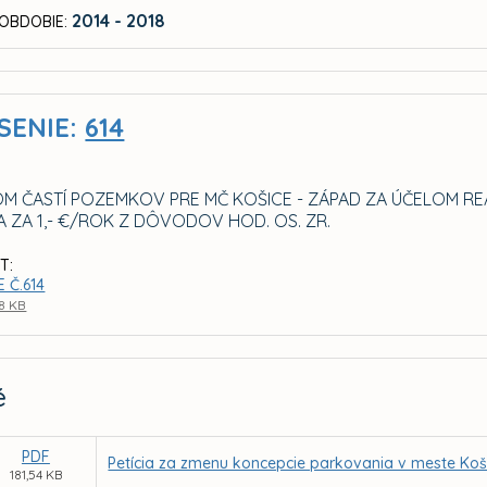
2014 - 2018
OBDOBIE:
SENIE:
614
M ČASTÍ POZEMKOV PRE MČ KOŠICE - ZÁPAD ZA ÚČELOM RE
A ZA 1,- €/ROK Z DÔVODOV HOD. OS. ZR.
T:
 Č.614
8 KB
é
PDF
Petícia za zmenu koncepcie parkovania v meste Koš
181,54 KB