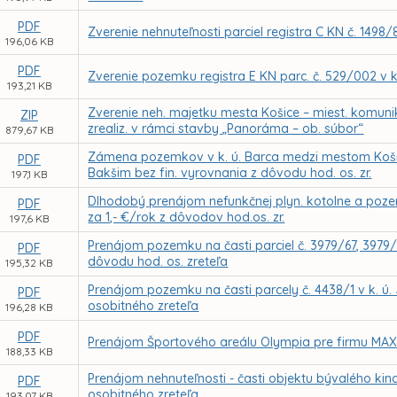
PDF
Zverenie nehnuteľnosti parciel registra C KN č. 1498/
196,06 KB
PDF
Zverenie pozemku registra E KN parc. č. 529/002 v 
193,21 KB
Zverenie neh. majetku mesta Košice – miest. komuni
ZIP
zrealiz. v rámci stavby „Panoráma – ob. súbor“
879,67 KB
Zámena pozemkov v k. ú. Barca medzi mestom Košice
PDF
Bakšim bez fin. vyrovnania z dôvodu hod. os. zr.
197,1 KB
Dlhodobý prenájom nefunkčnej plyn. kotolne a pozemk
PDF
za 1,- €/rok z dôvodov hod.os. zr.
197,6 KB
Prenájom pozemku na časti parciel č. 3979/67, 3979/
PDF
dôvodu hod. os. zreteľa
195,32 KB
Prenájom pozemku na časti parcely č. 4438/1 v k. 
PDF
osobitného zreteľa
196,28 KB
PDF
Prenájom Športového areálu Olympia pre firmu MAXIS
188,33 KB
Prenájom nehnuteľnosti - časti objektu bývalého kin
PDF
osobitného zreteľa
193,07 KB