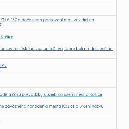
ZN č. 157 o dočasnom parkovaní mot. vozidiel na
7
 Košice
lancov mestského zastupiteľstva, ktoré boli prednesené na
2019
ode a času prevádzky služieb na území mesta Košice
ne záväzného nariadenia mesta Košice o určení názvu
“