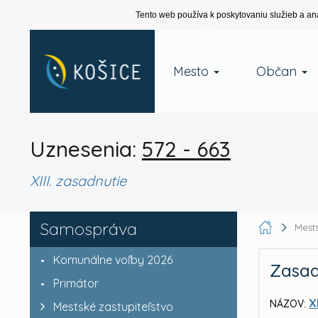
Tento web používa k poskytovaniu služieb a an
Mesto
Občan
Uznesenia:
572 - 663
XIII. zasadnutie
Samospráva
Mests
Komunálne voľby 2026
Zasad
Primátor
X
NÁZOV:
Mestské zastupiteľstvo