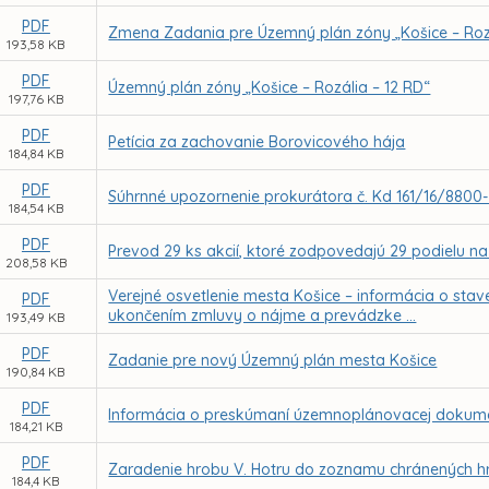
PDF
Zmena Zadania pre Územný plán zóny „Košice – Roz
193,58 KB
PDF
Územný plán zóny „Košice – Rozália – 12 RD“
197,76 KB
PDF
Petícia za zachovanie Borovicového hája
184,84 KB
PDF
Súhrnné upozornenie prokurátora č. Kd 161/16/8800
184,54 KB
PDF
Prevod 29 ks akcií, ktoré zodpovedajú 29 podielu n
208,58 KB
Verejné osvetlenie mesta Košice – informácia o stave
PDF
ukončením zmluvy o nájme a prevádzke ...
193,49 KB
PDF
Zadanie pre nový Územný plán mesta Košice
190,84 KB
PDF
Informácia o preskúmaní územnoplánovacej dokume
184,21 KB
PDF
Zaradenie hrobu V. Hotru do zoznamu chránených hro
184,4 KB