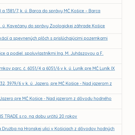
8 a 1381/7, k. ú. Barca do správy MČ Košice – Barca
k. ú. Kavečany do správy Zoologickej záhrade Košice
kácií a spevnených plôch s prislúchajúcimi pozemkami
 a podiel. spoluvlastníkmi Ing. M. Juhászovou a F.
ov parc. č. 6051/4 a 6051/6 v k. ú. Luník pre MČ Luník IX
32, 3979/6 v k. ú. Jazero, pre MČ Košice - Nad jazerom z
ú. Jazero pre MČ Košice - Nad jazerom z dôvodu hodného
 TRADE s.r.o. na dobu určitú 20 rokov
a Družba na Hronskej ulici v Košiciach z dôvodov hodných