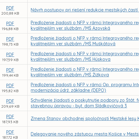
PDF
Návrh postupov pri riešení redukcie mestských častí
200,88 KB
Predloženie žiadosti o NFP v rámci Integrovaného reg
PDF
kvalitnejším ver. službám /MŠ Azovská
196,88 KB
Predloženie žiadosti o NFP v rámci Integrovaného reg
PDF
kvalitnejším ver. službám /MŠ Muškátová
198,73 KB
Predloženie žiadosti o NFP v rámci Integrovaného reg
PDF
kvalitnejším ver. službám /MŠ Húskova
197,59 KB
Predloženie žiadosti o NFP v rámci Integrovaného reg
PDF
kvalitnejším ver. službám /MŠ Žižkova
199,44 KB
Predloženie žiadosti o NFP v rámci Op. programu Inte
PDF
modernizácia údrž. základne (DEPO)
195,82 KB
Schválenie žiadosti o poskytnutie podpory zo Štát. 
PDF
stavebnou úpravou - byt. dom Sládkovičová 3
209,69 KB
PDF
Zmena Stanov obchodnej spoločnosti Mestské lesy K
187,93 KB
PDF
Delegovanie nového zástupcu mesta Košice v Mestsk
187,72 KB