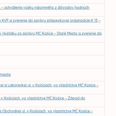
. – schválenie výšky nájomného z dôvodov hodných
o KVP a zverenie do správy príspevkovej organizácie K 13 –
ú. Huštáky zo správy MČ Košice – Staré Mesto a zverenie do
a mesta
 a Laboreckej ul. v Košiciach, vo vlastníctve MČ Košice –
v Košiciach, vo vlastníctve MČ Košice – Západ do
 Obchodnej ul. v Košiciach, vo vlastníctve MČ Košice –