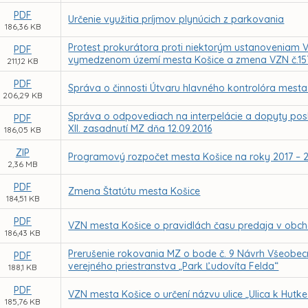
PDF
Určenie využitia príjmov plynúcich z parkovania
186,36 KB
Protest prokurátora proti niektorým ustanoveniam V
PDF
vymedzenom území mesta Košice a zmena VZN č.15
211,12 KB
PDF
Správa o činnosti Útvaru hlavného kontrolóra mesta
206,29 KB
Správa o odpovediach na interpelácie a dopyty pos
PDF
XII. zasadnutí MZ dňa 12.09.2016
186,05 KB
ZIP
Programový rozpočet mesta Košice na roky 2017 – 
2,36 MB
PDF
Zmena Štatútu mesta Košice
184,51 KB
PDF
VZN mesta Košice o pravidlách času predaja v obch
186,43 KB
Prerušenie rokovania MZ o bode č. 9 Návrh Všeobec
PDF
verejného priestranstva „Park Ľudovíta Felda“
188,1 KB
PDF
VZN mesta Košice o určení názvu ulice „Ulica k Hutke
185,76 KB