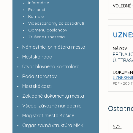
Informácie
VOLEBNÉ 
Poslanci
Komisie
Videozáznamy zo zasadnutí
Odmeny poslancov
UZNE
Zrušené uznesenia
Námestníci primátora mesta
NÁZOV:
PRENÁJO
Mestská rada
Ú. TERAS
Útvar hlavného kontrolóra
DOKUMEN
Rada starostov
UZNESENIE
PDF - 200,7
Mestské časti
Základné dokumenty mesta
Všeob. záväzné nariadenia
Ostatn
Magistrát mesta Košice
Organizačná štruktúra MMK
572.