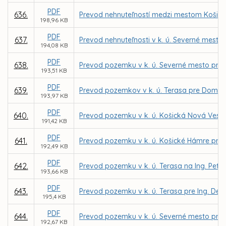
PDF
636.
Prevod nehnuteľností medzi mestom Košice
198,96 KB
PDF
637.
Prevod nehnuteľnosti v k. ú. Severné mesto
194,08 KB
PDF
638.
Prevod pozemku v k. ú. Severné mesto pre 
193,51 KB
PDF
639.
Prevod pozemkov v k. ú. Terasa pre Domov 
193,97 KB
PDF
640.
Prevod pozemku v k. ú. Košická Nová Ves 
191,42 KB
PDF
641.
Prevod pozemku v k. ú. Košické Hámre pre
192,49 KB
PDF
642.
Prevod pozemku v k. ú. Terasa na Ing. Pet
193,66 KB
PDF
643.
Prevod pozemku v k. ú. Terasa pre Ing. De
195,4 KB
PDF
644.
Prevod pozemku v k. ú. Severné mesto pre
192,67 KB