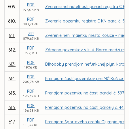
PDF
609.
Zverenie nehnuteľnosti parciel registra C KN
196,06 KB
PDF
610.
Zverenie pozemku registra E KN parc. č. 52
193,21 KB
ZIP
611.
Zverenie neh. majetku mesta Košice – miest
879,67 KB
PDF
612.
Zámena pozemkov v k. ú. Barca medzi mestom
197,1 KB
PDF
613.
Dlhodobý prenájom nefunkčnej plyn. kotolne 
197,6 KB
PDF
614.
Prenájom častí pozemkov pre MČ Košice - Zá
200,78 KB
PDF
615.
Prenájom pozemku na časti parciel č. 3979/6
195,32 KB
PDF
616.
Prenájom pozemku na časti parcely č. 4438
196,28 KB
PDF
617.
Prenájom Športového areálu Olympia pre fi
188,33 KB