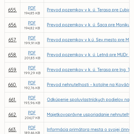
PDF
655.
Prevod pozemkov v k. ú. Terasa pre Ľubicu
194,85 KB
PDF
656.
Prevod pozemkov v k. ú. Šaca pre Moniku Ki
194,82 KB
PDF
657.
Prevod pozemkov v k.ú. Sev.mesto pre M. Vajd
199,91 KB
PDF
658.
Prevod pozemkov v k. ú. Letná pre MUDr. P. 
201,83 KB
PDF
659.
Prevod pozemkov v k. ú. Terasa pre Ing. Tibo
199,29 KB
PDF
660.
Prevod nehnuteľnosti – kotolne na Kováčskej
192,76 KB
PDF
661.
Odkúpenie spoluvlastníckych podielov na p
193,96 KB
PDF
662.
Majetkovoprávne usporiadanie nehnuteľnosti 
206,17 KB
PDF
663.
Informácia primátora mesta o svojej činnost
189,46 KB