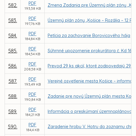
PDF
582.
Zmena Zadania pre Územný plán zóny „Koši
193,58 KB
PDF
583.
Územný plán zóny „Košice – Rozália – 12 RD
197,76 KB
PDF
584.
Petícia za zachovanie Borovicového hája
184,84 KB
PDF
585.
Súhrnné upozornenie prokurátora č. Kd 161
184,54 KB
PDF
586.
Prevod 29 ks akcií, ktoré zodpovedajú 29 p
208,58 KB
PDF
587.
Verejné osvetlenie mesta Košice – informáci
193,49 KB
PDF
588.
Zadanie pre nový Územný plán mesta Koši
190,84 KB
PDF
589.
Informácia o preskúmaní územnoplánovace
184,21 KB
PDF
590.
Zaradenie hrobu V. Hotru do zoznamu chráne
184,4 KB