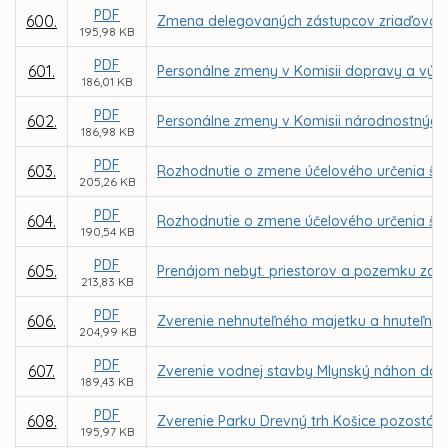
PDF
600.
Zmena delegovaných zástupcov zriaďovateľ
195,98 KB
PDF
601.
Personálne zmeny v Komisii dopravy a výst
186,01 KB
PDF
602.
Personálne zmeny v Komisii národnostných 
186,98 KB
PDF
603.
Rozhodnutie o zmene účelového určenia ško
205,26 KB
PDF
604.
Rozhodnutie o zmene účelového určenia škol
190,54 KB
PDF
605.
Prenájom nebyt. priestorov a pozemku za n
213,83 KB
PDF
606.
Zverenie nehnuteľného majetku a hnuteľnéh
204,99 KB
PDF
607.
Zverenie vodnej stavby Mlynský náhon do s
189,43 KB
PDF
608.
Zverenie Parku Drevný trh Košice pozostáv
195,97 KB