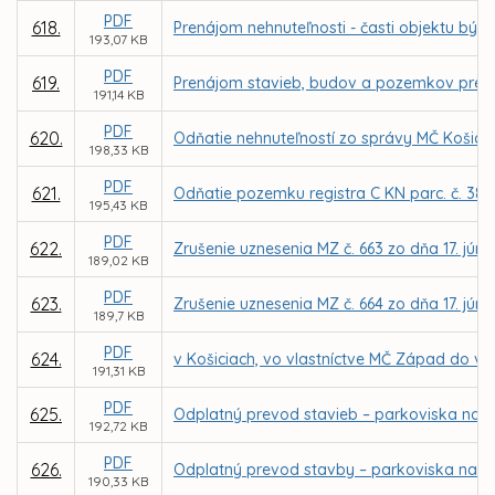
PDF
618.
Prenájom nehnuteľnosti - časti objektu býv
193,07 KB
PDF
619.
Prenájom stavieb, budov a pozemkov pre D
191,14 KB
PDF
620.
Odňatie nehnuteľností zo správy MČ Košice –
198,33 KB
PDF
621.
Odňatie pozemku registra C KN parc. č. 380
195,43 KB
PDF
622.
Zrušenie uznesenia MZ č. 663 zo dňa 17. júna
189,02 KB
PDF
623.
Zrušenie uznesenia MZ č. 664 zo dňa 17. júna
189,7 KB
PDF
624.
v Košiciach, vo vlastníctve MČ Západ do vl
191,31 KB
PDF
625.
Odplatný prevod stavieb – parkoviska na So
192,72 KB
PDF
626.
Odplatný prevod stavby – parkoviska na ul.
190,33 KB