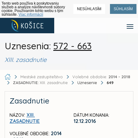
Tento web používa k poskytovaniu
služieb a analýze návštevnosti súbory
NESÚHLASÍM
SÚHLASÍM
cookie. Používaním tohto webu s tým
súhlasíte.
Viac informácií
Uznesenia:
572 - 663
XIII. zasadnutie
Mestské zastupiteľstvo
Volebné obdobie:
2014 - 2018
ZASADNUTIE:
XIII. zasadnutie
Uznesenie
649
Zasadnutie
XIII.
NÁZOV:
DÁTUM KONANIA:
ZASADNUTIE
12.12.2016
2014
VOLEBNÉ OBDOBIE: