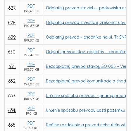
PDF
627.
Odplatný prevod stavieb – parkoviska na Le
192,43 KB
PDF
628.
Odplatný prevod investície, zrekonštruovan
190,87 KB
PDF
629.
Odplatný prevod – chodníka na ul. Tr. SNP 
189,87 KB
PDF
630.
Odplat. prevod stav. objektov – chodníka n
192,47 KB
PDF
631.
Bezodplatný prevod stavby SO 005 – Verejné 
195,75 KB
PDF
632.
Bezodplatný prevod komunikácie a chodníka 
194,07 KB
PDF
633.
Určenie spôsobu prevodu - priamy predaj p
188,69 KB
PDF
634.
Určenie spôsobu prevodu časti pozemku v 
190 KB
PDF
635.
Reálne rozdelenie a prevod nehnuteľností v 
205,7 KB