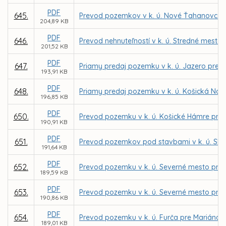
PDF
645.
Prevod pozemkov v k. ú. Nové Ťahanovce, K
204,89 KB
PDF
646.
Prevod nehnuteľností v k. ú. Stredné mesto 
201,52 KB
PDF
647.
Priamy predaj pozemku v k. ú. Jazero pre I
193,91 KB
PDF
648.
Priamy predaj pozemku v k. ú. Košická Nov
196,85 KB
PDF
650.
Prevod pozemku v k. ú. Košické Hámre pre 
190,91 KB
PDF
651.
Prevod pozemkov pod stavbami v k. ú. Skla
191,64 KB
PDF
652.
Prevod pozemku v k. ú. Severné mesto pre I
189,59 KB
PDF
653.
Prevod pozemku v k. ú. Severné mesto pr
190,86 KB
PDF
654.
Prevod pozemku v k. ú. Furča pre Mariána 
189,01 KB