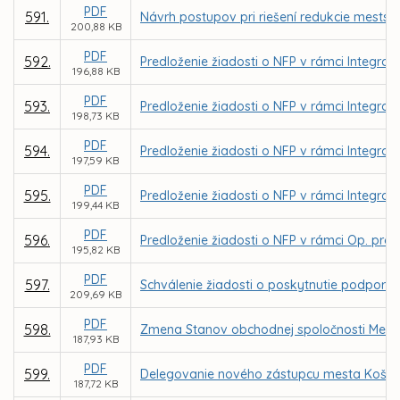
PDF
591.
Návrh postupov pri riešení redukcie mestský
200,88 KB
PDF
592.
Predloženie žiadosti o NFP v rámci Integrov
196,88 KB
PDF
593.
Predloženie žiadosti o NFP v rámci Integrov
198,73 KB
PDF
594.
Predloženie žiadosti o NFP v rámci Integrov
197,59 KB
PDF
595.
Predloženie žiadosti o NFP v rámci Integrov
199,44 KB
PDF
596.
Predloženie žiadosti o NFP v rámci Op. prog
195,82 KB
PDF
597.
Schválenie žiadosti o poskytnutie podpory 
209,69 KB
PDF
598.
Zmena Stanov obchodnej spoločnosti Mestsk
187,93 KB
PDF
599.
Delegovanie nového zástupcu mesta Košice 
187,72 KB