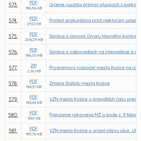
PDF
573.
Určenie využitia príjmov plynúcich z parkov
186,36 KB
PDF
574.
Protest prokurátora proti niektorým usta
211,12 KB
PDF
575.
Správa o činnosti Útvaru hlavného kontrol
206,29 KB
PDF
576.
Správa o odpovediach na interpelácie a dop
186,05 KB
ZIP
577.
Programový rozpočet mesta Košice na roky
2,36 MB
PDF
578.
Zmena Štatútu mesta Košice
184,51 KB
PDF
579.
VZN mesta Košice o pravidlách času preda
186,43 KB
PDF
580.
Prerušenie rokovania MZ o bode č. 9 Návrh
188,1 KB
PDF
581.
VZN mesta Košice o určení názvu ulice „Ulic
185,76 KB