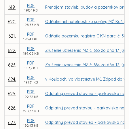
PDF
619.
Prenájom stavieb, budov a pozemkov pre D
191,14 KB
PDF
620.
Odňatie nehnuteľností zo správy MČ Košice –
198,33 KB
PDF
621.
Odňatie pozemku registra C KN parc. č. 380
195,43 KB
PDF
622.
Zrušenie uznesenia MZ č. 663 zo dňa 17. júna
189,02 KB
PDF
623.
Zrušenie uznesenia MZ č. 664 zo dňa 17. júna
189,7 KB
PDF
624.
v Košiciach, vo vlastníctve MČ Západ do vl
191,31 KB
PDF
625.
Odplatný prevod stavieb – parkoviska na So
192,72 KB
PDF
626.
Odplatný prevod stavby – parkoviska na ul.
190,33 KB
PDF
627.
Odplatný prevod stavieb – parkoviska na Le
192,43 KB