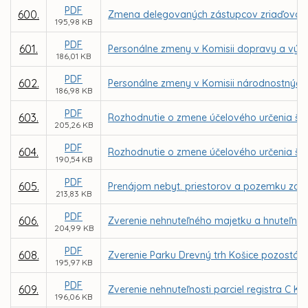
PDF
600.
Zmena delegovaných zástupcov zriaďovateľ
195,98 KB
PDF
601.
Personálne zmeny v Komisii dopravy a výst
186,01 KB
PDF
602.
Personálne zmeny v Komisii národnostných 
186,98 KB
PDF
603.
Rozhodnutie o zmene účelového určenia ško
205,26 KB
PDF
604.
Rozhodnutie o zmene účelového určenia škol
190,54 KB
PDF
605.
Prenájom nebyt. priestorov a pozemku za n
213,83 KB
PDF
606.
Zverenie nehnuteľného majetku a hnuteľnéh
204,99 KB
PDF
608.
Zverenie Parku Drevný trh Košice pozostáv
195,97 KB
PDF
609.
Zverenie nehnuteľnosti parciel registra C KN
196,06 KB