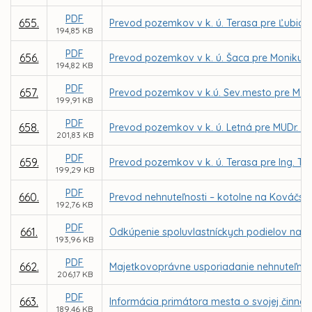
PDF
655.
Prevod pozemkov v k. ú. Terasa pre Ľubicu
194,85 KB
PDF
656.
Prevod pozemkov v k. ú. Šaca pre Moniku Ki
194,82 KB
PDF
657.
Prevod pozemkov v k.ú. Sev.mesto pre M. Vajd
199,91 KB
PDF
658.
Prevod pozemkov v k. ú. Letná pre MUDr. P. 
201,83 KB
PDF
659.
Prevod pozemkov v k. ú. Terasa pre Ing. Tibo
199,29 KB
PDF
660.
Prevod nehnuteľnosti – kotolne na Kováčskej
192,76 KB
PDF
661.
Odkúpenie spoluvlastníckych podielov na p
193,96 KB
PDF
662.
Majetkovoprávne usporiadanie nehnuteľnosti 
206,17 KB
PDF
663.
Informácia primátora mesta o svojej činnost
189,46 KB