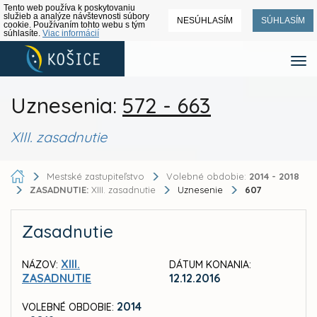
Tento web používa k poskytovaniu
služieb a analýze návštevnosti súbory
NESÚHLASÍM
SÚHLASÍM
cookie. Používaním tohto webu s tým
súhlasíte.
Viac informácií
Uznesenia:
572 - 663
XIII. zasadnutie
Mestské zastupiteľstvo
Volebné obdobie:
2014 - 2018
ZASADNUTIE:
XIII. zasadnutie
Uznesenie
607
Zasadnutie
XIII.
NÁZOV:
DÁTUM KONANIA:
ZASADNUTIE
12.12.2016
2014
VOLEBNÉ OBDOBIE: