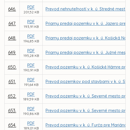
PDF
646.
Prevod nehnuteľností v k. ú. Stredné mesto 
201,52 KB
PDF
647.
Priamy predaj pozemku v k. ú. Jazero pre I
193,91 KB
PDF
648.
Priamy predaj pozemku v k. ú. Košická Nov
196,85 KB
PDF
649.
Priamy predaj pozemku v k. ú. Južné mesto
195,28 KB
PDF
650.
Prevod pozemku v k. ú. Košické Hámre pre 
190,91 KB
PDF
651.
Prevod pozemkov pod stavbami v k. ú. Skla
191,64 KB
PDF
652.
Prevod pozemku v k. ú. Severné mesto pre I
189,59 KB
PDF
653.
Prevod pozemku v k. ú. Severné mesto pr
190,86 KB
PDF
654.
Prevod pozemku v k. ú. Furča pre Mariána 
189,01 KB