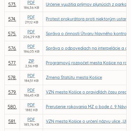
PDF
573.
Určenie využitia príjmov plynúcich z parkov
186,36 KB
PDF
574.
Protest prokurátora proti niektorým usta
211,12 KB
PDF
575.
Správa o činnosti Útvaru hlavného kontrol
206,29 KB
PDF
576.
Správa o odpovediach na interpelácie a dop
186,05 KB
ZIP
577.
Programový rozpočet mesta Košice na roky
2,36 MB
PDF
578.
Zmena Štatútu mesta Košice
184,51 KB
PDF
579.
VZN mesta Košice o pravidlách času preda
186,43 KB
PDF
580.
Prerušenie rokovania MZ o bode č. 9 Návrh
188,1 KB
PDF
581.
VZN mesta Košice o určení názvu ulice „Ulic
185,76 KB