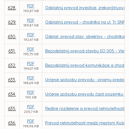
PDF
628.
Odplatný prevod investície, zrekonštruovan
190,87 KB
PDF
629.
Odplatný prevod – chodníka na ul. Tr. SNP 
189,87 KB
PDF
630.
Odplat. prevod stav. objektov – chodníka n
192,47 KB
PDF
631.
Bezodplatný prevod stavby SO 005 – Verejné 
195,75 KB
PDF
632.
Bezodplatný prevod komunikácie a chodníka 
194,07 KB
PDF
633.
Určenie spôsobu prevodu - priamy predaj p
188,69 KB
PDF
634.
Určenie spôsobu prevodu časti pozemku v 
190 KB
PDF
635.
Reálne rozdelenie a prevod nehnuteľností v 
205,7 KB
PDF
636.
Prevod nehnuteľností medzi mestom Košice
198,96 KB