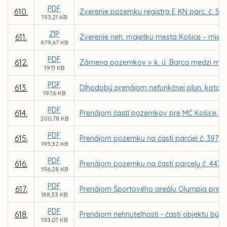
PDF
610.
Zverenie pozemku registra E KN parc. č. 52
193,21 KB
ZIP
611.
Zverenie neh. majetku mesta Košice – miest
879,67 KB
PDF
612.
Zámena pozemkov v k. ú. Barca medzi mestom
197,1 KB
PDF
613.
Dlhodobý prenájom nefunkčnej plyn. kotolne 
197,6 KB
PDF
614.
Prenájom častí pozemkov pre MČ Košice - Zá
200,78 KB
PDF
615.
Prenájom pozemku na časti parciel č. 3979/6
195,32 KB
PDF
616.
Prenájom pozemku na časti parcely č. 4438
196,28 KB
PDF
617.
Prenájom Športového areálu Olympia pre fi
188,33 KB
PDF
618.
Prenájom nehnuteľnosti - časti objektu býv
193,07 KB