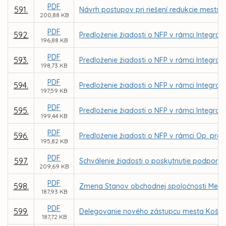
PDF
591.
Návrh postupov pri riešení redukcie mestský
200,88 KB
PDF
592.
Predloženie žiadosti o NFP v rámci Integrov
196,88 KB
PDF
593.
Predloženie žiadosti o NFP v rámci Integrov
198,73 KB
PDF
594.
Predloženie žiadosti o NFP v rámci Integrov
197,59 KB
PDF
595.
Predloženie žiadosti o NFP v rámci Integrov
199,44 KB
PDF
596.
Predloženie žiadosti o NFP v rámci Op. prog
195,82 KB
PDF
597.
Schválenie žiadosti o poskytnutie podpory 
209,69 KB
PDF
598.
Zmena Stanov obchodnej spoločnosti Mestsk
187,93 KB
PDF
599.
Delegovanie nového zástupcu mesta Košice 
187,72 KB