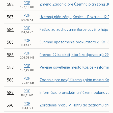
PDF
582.
Zmena Zadania pre Územný plán zóny „Koši
193,58 KB
PDF
583.
Územný plán zóny „Košice – Rozália – 12 RD
197,76 KB
PDF
584.
Petícia za zachovanie Borovicového hája
184,84 KB
PDF
585.
Súhrnné upozornenie prokurátora č. Kd 161
184,54 KB
PDF
586.
Prevod 29 ks akcií, ktoré zodpovedajú 29 p
208,58 KB
PDF
587.
Verejné osvetlenie mesta Košice – informáci
193,49 KB
PDF
588.
Zadanie pre nový Územný plán mesta Koši
190,84 KB
PDF
589.
Informácia o preskúmaní územnoplánovace
184,21 KB
PDF
590.
Zaradenie hrobu V. Hotru do zoznamu chráne
184,4 KB