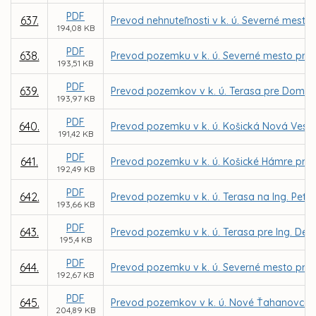
PDF
637.
Prevod nehnuteľnosti v k. ú. Severné mesto
194,08 KB
PDF
638.
Prevod pozemku v k. ú. Severné mesto pre 
193,51 KB
PDF
639.
Prevod pozemkov v k. ú. Terasa pre Domov 
193,97 KB
PDF
640.
Prevod pozemku v k. ú. Košická Nová Ves 
191,42 KB
PDF
641.
Prevod pozemku v k. ú. Košické Hámre pre
192,49 KB
PDF
642.
Prevod pozemku v k. ú. Terasa na Ing. Pet
193,66 KB
PDF
643.
Prevod pozemku v k. ú. Terasa pre Ing. De
195,4 KB
PDF
644.
Prevod pozemku v k. ú. Severné mesto pre
192,67 KB
PDF
645.
Prevod pozemkov v k. ú. Nové Ťahanovce, K
204,89 KB