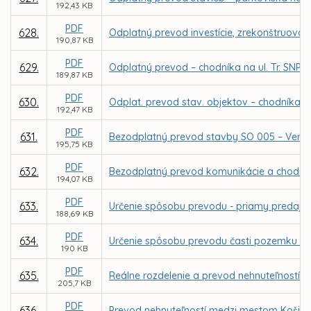
192,43 KB
PDF
628.
Odplatný prevod investície, zrekonštruovan
190,87 KB
PDF
629.
Odplatný prevod – chodníka na ul. Tr. SNP 
189,87 KB
PDF
630.
Odplat. prevod stav. objektov – chodníka n
192,47 KB
PDF
631.
Bezodplatný prevod stavby SO 005 – Verejné 
195,75 KB
PDF
632.
Bezodplatný prevod komunikácie a chodníka 
194,07 KB
PDF
633.
Určenie spôsobu prevodu - priamy predaj p
188,69 KB
PDF
634.
Určenie spôsobu prevodu časti pozemku v 
190 KB
PDF
635.
Reálne rozdelenie a prevod nehnuteľností v 
205,7 KB
PDF
636.
Prevod nehnuteľností medzi mestom Košice