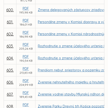
187,72 KB
PDF
600.
Zmena delegovaných zástupcov zriaďovateľ
195,98 KB
PDF
601.
Personálne zmeny v Komisii dopravy a výst
186,01 KB
PDF
602.
Personálne zmeny v Komisii národnostných 
186,98 KB
PDF
603.
Rozhodnutie o zmene účelového určenia ško
205,26 KB
PDF
604.
Rozhodnutie o zmene účelového určenia škol
190,54 KB
PDF
605.
Prenájom nebyt. priestorov a pozemku za n
213,83 KB
PDF
606.
Zverenie nehnuteľného majetku a hnuteľnéh
204,99 KB
PDF
607.
Zverenie vodnej stavby Mlynský náhon do s
189,43 KB
PDF
608.
Zverenie Parku Drevný trh Košice pozostáv