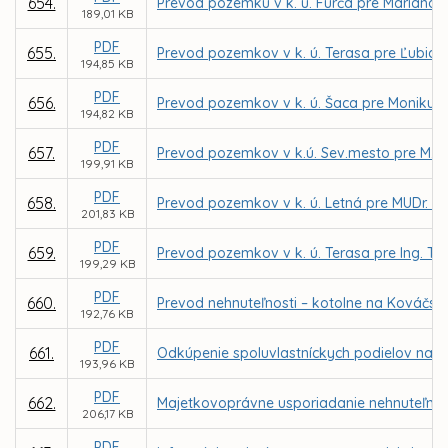
654.
Prevod pozemku v k. ú. Furča pre Mariána 
189,01 KB
PDF
655.
Prevod pozemkov v k. ú. Terasa pre Ľubicu
194,85 KB
PDF
656.
Prevod pozemkov v k. ú. Šaca pre Moniku Ki
194,82 KB
PDF
657.
Prevod pozemkov v k.ú. Sev.mesto pre M. Vajd
199,91 KB
PDF
658.
Prevod pozemkov v k. ú. Letná pre MUDr. P. 
201,83 KB
PDF
659.
Prevod pozemkov v k. ú. Terasa pre Ing. Tibo
199,29 KB
PDF
660.
Prevod nehnuteľnosti – kotolne na Kováčskej
192,76 KB
PDF
661.
Odkúpenie spoluvlastníckych podielov na p
193,96 KB
PDF
662.
Majetkovoprávne usporiadanie nehnuteľnosti 
206,17 KB
PDF