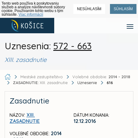
Tento web používa k poskytovaniu
služieb a analýze návštevnosti súbory
NESÚHLASÍM
SÚHLASÍM
cookie. Používaním tohto webu s tým
súhlasíte.
Viac informácií
Uznesenia:
572 - 663
XIII. zasadnutie
Mestské zastupiteľstvo
Volebné obdobie:
2014 - 2018
ZASADNUTIE:
XIII. zasadnutie
Uznesenie
616
Zasadnutie
XIII.
NÁZOV:
DÁTUM KONANIA:
ZASADNUTIE
12.12.2016
2014
VOLEBNÉ OBDOBIE: