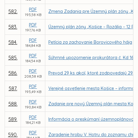
PDF
582.
Zmena Zadania pre Územný plán zóny „Koši
193,58 KB
PDF
583.
Územný plán zóny „Košice – Rozália – 12 RD
197,76 KB
PDF
584.
Petícia za zachovanie Borovicového hája
184,84 KB
PDF
585.
Súhrnné upozornenie prokurátora č. Kd 161
184,54 KB
PDF
586.
Prevod 29 ks akcií, ktoré zodpovedajú 29 p
208,58 KB
PDF
587.
Verejné osvetlenie mesta Košice – informáci
193,49 KB
PDF
588.
Zadanie pre nový Územný plán mesta Koši
190,84 KB
PDF
589.
Informácia o preskúmaní územnoplánovace
184,21 KB
PDF
590.
Zaradenie hrobu V. Hotru do zoznamu chráne
184,4 KB