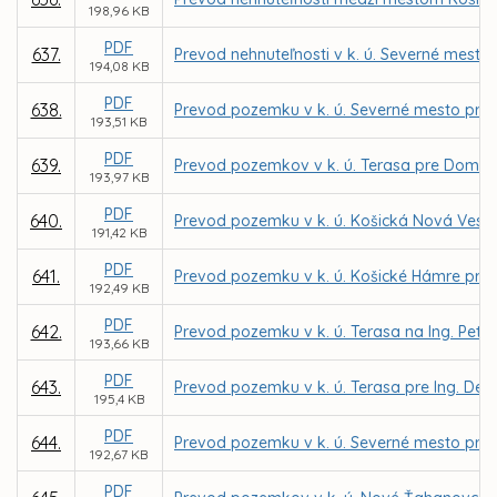
198,96 KB
PDF
637.
Prevod nehnuteľnosti v k. ú. Severné mesto
194,08 KB
PDF
638.
Prevod pozemku v k. ú. Severné mesto pre 
193,51 KB
PDF
639.
Prevod pozemkov v k. ú. Terasa pre Domov 
193,97 KB
PDF
640.
Prevod pozemku v k. ú. Košická Nová Ves 
191,42 KB
PDF
641.
Prevod pozemku v k. ú. Košické Hámre pre
192,49 KB
PDF
642.
Prevod pozemku v k. ú. Terasa na Ing. Pet
193,66 KB
PDF
643.
Prevod pozemku v k. ú. Terasa pre Ing. De
195,4 KB
PDF
644.
Prevod pozemku v k. ú. Severné mesto pre
192,67 KB
PDF