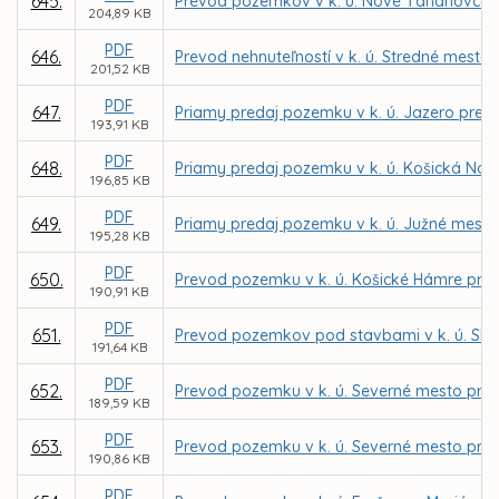
645.
Prevod pozemkov v k. ú. Nové Ťahanovce, K
204,89 KB
PDF
646.
Prevod nehnuteľností v k. ú. Stredné mesto 
201,52 KB
PDF
647.
Priamy predaj pozemku v k. ú. Jazero pre I
193,91 KB
PDF
648.
Priamy predaj pozemku v k. ú. Košická Nov
196,85 KB
PDF
649.
Priamy predaj pozemku v k. ú. Južné mesto
195,28 KB
PDF
650.
Prevod pozemku v k. ú. Košické Hámre pre 
190,91 KB
PDF
651.
Prevod pozemkov pod stavbami v k. ú. Skla
191,64 KB
PDF
652.
Prevod pozemku v k. ú. Severné mesto pre I
189,59 KB
PDF
653.
Prevod pozemku v k. ú. Severné mesto pr
190,86 KB
PDF