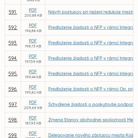
PDF
591.
Návrh postupov pri riešení redukcie mestský
200,88 KB
PDF
592.
Predloženie žiadosti o NFP v rámci Integrov
196,88 KB
PDF
593.
Predloženie žiadosti o NFP v rámci Integrov
198,73 KB
PDF
594.
Predloženie žiadosti o NFP v rámci Integrov
197,59 KB
PDF
595.
Predloženie žiadosti o NFP v rámci Integrov
199,44 KB
PDF
596.
Predloženie žiadosti o NFP v rámci Op. prog
195,82 KB
PDF
597.
Schválenie žiadosti o poskytnutie podpory 
209,69 KB
PDF
598.
Zmena Stanov obchodnej spoločnosti Mestsk
187,93 KB
PDF
599.
Delegovanie nového zástupcu mesta Košice 