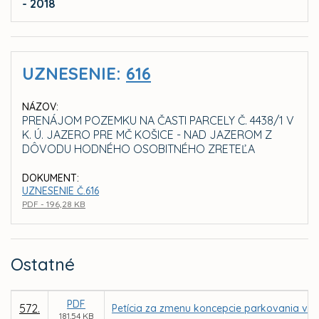
- 2018
UZNESENIE:
616
NÁZOV:
PRENÁJOM POZEMKU NA ČASTI PARCELY Č. 4438/1 V
K. Ú. JAZERO PRE MČ KOŠICE - NAD JAZEROM Z
DÔVODU HODNÉHO OSOBITNÉHO ZRETEĽA
DOKUMENT:
UZNESENIE Č.616
PDF - 196,28 KB
Ostatné
PDF
572.
Petícia za zmenu koncepcie parkovania v m
181,54 KB