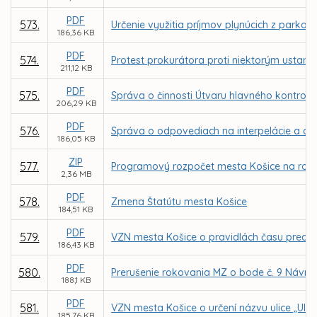
PDF
573.
Určenie využitia príjmov plynúcich z parkov
186,36 KB
PDF
574.
Protest prokurátora proti niektorým usta
211,12 KB
PDF
575.
Správa o činnosti Útvaru hlavného kontrol
206,29 KB
PDF
576.
Správa o odpovediach na interpelácie a dop
186,05 KB
ZIP
577.
Programový rozpočet mesta Košice na roky
2,36 MB
PDF
578.
Zmena Štatútu mesta Košice
184,51 KB
PDF
579.
VZN mesta Košice o pravidlách času preda
186,43 KB
PDF
580.
Prerušenie rokovania MZ o bode č. 9 Návrh
188,1 KB
PDF
581.
VZN mesta Košice o určení názvu ulice „Ulic
185,76 KB