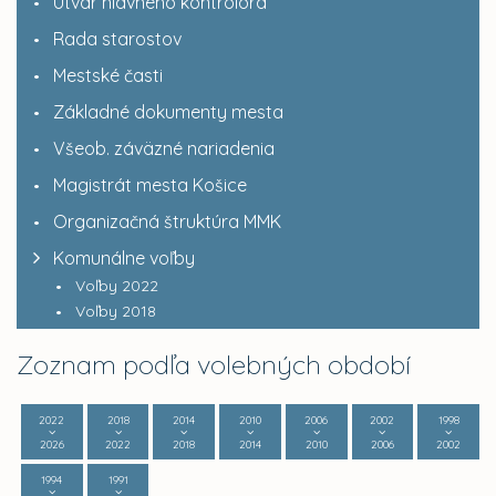
Útvar hlavného kontrolóra
Rada starostov
Mestské časti
Základné dokumenty mesta
Všeob. záväzné nariadenia
Magistrát mesta Košice
Organizačná štruktúra MMK
Komunálne voľby
Voľby 2022
Voľby 2018
Zoznam podľa volebných období
2022
2018
2014
2010
2006
2002
1998
2026
2022
2018
2014
2010
2006
2002
1994
1991