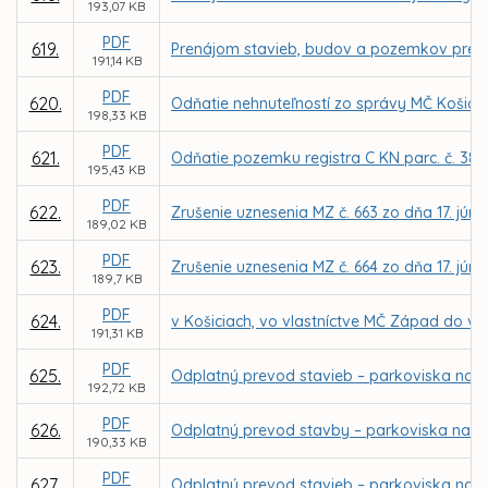
193,07 KB
PDF
619.
Prenájom stavieb, budov a pozemkov pre D
191,14 KB
PDF
620.
Odňatie nehnuteľností zo správy MČ Košice –
198,33 KB
PDF
621.
Odňatie pozemku registra C KN parc. č. 380
195,43 KB
PDF
622.
Zrušenie uznesenia MZ č. 663 zo dňa 17. júna
189,02 KB
PDF
623.
Zrušenie uznesenia MZ č. 664 zo dňa 17. júna
189,7 KB
PDF
624.
v Košiciach, vo vlastníctve MČ Západ do vl
191,31 KB
PDF
625.
Odplatný prevod stavieb – parkoviska na So
192,72 KB
PDF
626.
Odplatný prevod stavby – parkoviska na ul.
190,33 KB
PDF
627.
Odplatný prevod stavieb – parkoviska na Le