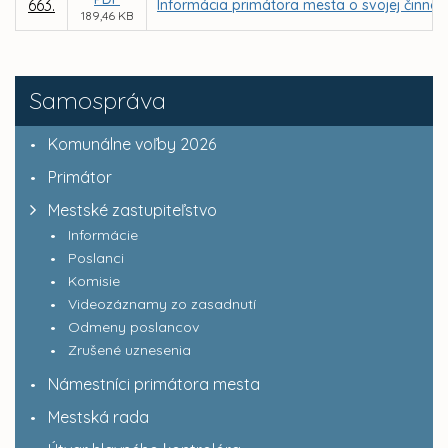
663.
Informácia primátora mesta o svojej činnost
189,46 KB
Samospráva
Komunálne voľby 2026
Primátor
Mestské zastupiteľstvo
Informácie
Poslanci
Komisie
Videozáznamy zo zasadnutí
Odmeny poslancov
Zrušené uznesenia
Námestníci primátora mesta
Mestská rada