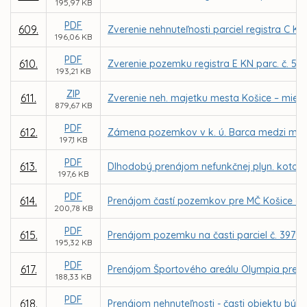
195,97 KB
PDF
609.
Zverenie nehnuteľnosti parciel registra C KN
196,06 KB
PDF
610.
Zverenie pozemku registra E KN parc. č. 52
193,21 KB
ZIP
611.
Zverenie neh. majetku mesta Košice – miest
879,67 KB
PDF
612.
Zámena pozemkov v k. ú. Barca medzi mestom
197,1 KB
PDF
613.
Dlhodobý prenájom nefunkčnej plyn. kotolne 
197,6 KB
PDF
614.
Prenájom častí pozemkov pre MČ Košice - Zá
200,78 KB
PDF
615.
Prenájom pozemku na časti parciel č. 3979/6
195,32 KB
PDF
617.
Prenájom Športového areálu Olympia pre fi
188,33 KB
PDF
618.
Prenájom nehnuteľnosti - časti objektu býv