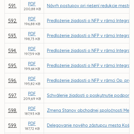
PDF
591.
Návrh postupov pri riešení redukcie mestský
200,88 KB
PDF
592.
Predloženie žiadosti o NFP v rámci Integrov
196,88 KB
PDF
593.
Predloženie žiadosti o NFP v rámci Integrov
198,73 KB
PDF
594.
Predloženie žiadosti o NFP v rámci Integrov
197,59 KB
PDF
595.
Predloženie žiadosti o NFP v rámci Integrov
199,44 KB
PDF
596.
Predloženie žiadosti o NFP v rámci Op. prog
195,82 KB
PDF
597.
Schválenie žiadosti o poskytnutie podpory 
209,69 KB
PDF
598.
Zmena Stanov obchodnej spoločnosti Mestsk
187,93 KB
PDF
599.
Delegovanie nového zástupcu mesta Košice 
187,72 KB