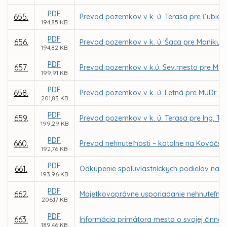
PDF
655.
Prevod pozemkov v k. ú. Terasa pre Ľubicu
194,85 KB
PDF
656.
Prevod pozemkov v k. ú. Šaca pre Moniku Ki
194,82 KB
PDF
657.
Prevod pozemkov v k.ú. Sev.mesto pre M. Vajd
199,91 KB
PDF
658.
Prevod pozemkov v k. ú. Letná pre MUDr. P. 
201,83 KB
PDF
659.
Prevod pozemkov v k. ú. Terasa pre Ing. Tibo
199,29 KB
PDF
660.
Prevod nehnuteľnosti – kotolne na Kováčskej
192,76 KB
PDF
661.
Odkúpenie spoluvlastníckych podielov na p
193,96 KB
PDF
662.
Majetkovoprávne usporiadanie nehnuteľnosti 
206,17 KB
PDF
663.
Informácia primátora mesta o svojej činnost
189,46 KB