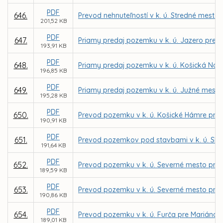
PDF
646.
Prevod nehnuteľností v k. ú. Stredné mesto 
201,52 KB
PDF
647.
Priamy predaj pozemku v k. ú. Jazero pre I
193,91 KB
PDF
648.
Priamy predaj pozemku v k. ú. Košická Nov
196,85 KB
PDF
649.
Priamy predaj pozemku v k. ú. Južné mesto
195,28 KB
PDF
650.
Prevod pozemku v k. ú. Košické Hámre pre 
190,91 KB
PDF
651.
Prevod pozemkov pod stavbami v k. ú. Skla
191,64 KB
PDF
652.
Prevod pozemku v k. ú. Severné mesto pre I
189,59 KB
PDF
653.
Prevod pozemku v k. ú. Severné mesto pr
190,86 KB
PDF
654.
Prevod pozemku v k. ú. Furča pre Mariána 
189,01 KB