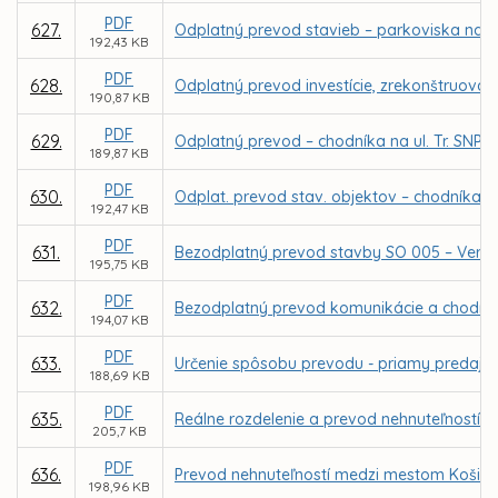
PDF
627.
Odplatný prevod stavieb – parkoviska na Le
192,43 KB
PDF
628.
Odplatný prevod investície, zrekonštruovan
190,87 KB
PDF
629.
Odplatný prevod – chodníka na ul. Tr. SNP 
189,87 KB
PDF
630.
Odplat. prevod stav. objektov – chodníka n
192,47 KB
PDF
631.
Bezodplatný prevod stavby SO 005 – Verejné 
195,75 KB
PDF
632.
Bezodplatný prevod komunikácie a chodníka 
194,07 KB
PDF
633.
Určenie spôsobu prevodu - priamy predaj p
188,69 KB
PDF
635.
Reálne rozdelenie a prevod nehnuteľností v 
205,7 KB
PDF
636.
Prevod nehnuteľností medzi mestom Košice
198,96 KB