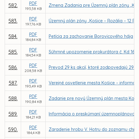
PDF
582.
Zmena Zadania pre Územný plán zóny „Koši
193,58 KB
PDF
583.
Územný plán zóny „Košice – Rozália – 12 RD
197,76 KB
PDF
584.
Petícia za zachovanie Borovicového hája
184,84 KB
PDF
585.
Súhrnné upozornenie prokurátora č. Kd 161
184,54 KB
PDF
586.
Prevod 29 ks akcií, ktoré zodpovedajú 29 p
208,58 KB
PDF
587.
Verejné osvetlenie mesta Košice – informáci
193,49 KB
PDF
588.
Zadanie pre nový Územný plán mesta Koši
190,84 KB
PDF
589.
Informácia o preskúmaní územnoplánovace
184,21 KB
PDF
590.
Zaradenie hrobu V. Hotru do zoznamu chráne
184,4 KB