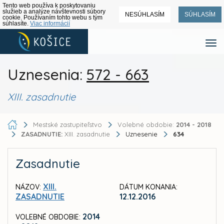
Tento web používa k poskytovaniu
služieb a analýze návštevnosti súbory
NESÚHLASÍM
SÚHLASÍM
cookie. Používaním tohto webu s tým
súhlasíte.
Viac informácií
Uznesenia:
572 - 663
XIII. zasadnutie
Mestské zastupiteľstvo
Volebné obdobie:
2014 - 2018
ZASADNUTIE:
XIII. zasadnutie
Uznesenie
634
Zasadnutie
XIII.
NÁZOV:
DÁTUM KONANIA:
ZASADNUTIE
12.12.2016
2014
VOLEBNÉ OBDOBIE: