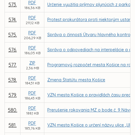
PDF
573.
Určenie využitia príjmov plynúcich z parkov
186,36 KB
PDF
574.
Protest prokurátora proti niektorým usta
211,12 KB
PDF
575.
Správa o činnosti Útvaru hlavného kontrol
206,29 KB
PDF
576.
Správa o odpovediach na interpelácie a dop
186,05 KB
ZIP
577.
Programový rozpočet mesta Košice na roky
2,36 MB
PDF
578.
Zmena Štatútu mesta Košice
184,51 KB
PDF
579.
VZN mesta Košice o pravidlách času preda
186,43 KB
PDF
580.
Prerušenie rokovania MZ o bode č. 9 Návrh
188,1 KB
PDF
581.
VZN mesta Košice o určení názvu ulice „Ulic
185,76 KB