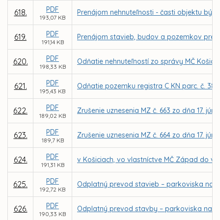
PDF
618.
Prenájom nehnuteľnosti - časti objektu býv
193,07 KB
PDF
619.
Prenájom stavieb, budov a pozemkov pre D
191,14 KB
PDF
620.
Odňatie nehnuteľností zo správy MČ Košice –
198,33 KB
PDF
621.
Odňatie pozemku registra C KN parc. č. 380
195,43 KB
PDF
622.
Zrušenie uznesenia MZ č. 663 zo dňa 17. júna
189,02 KB
PDF
623.
Zrušenie uznesenia MZ č. 664 zo dňa 17. júna
189,7 KB
PDF
624.
v Košiciach, vo vlastníctve MČ Západ do vl
191,31 KB
PDF
625.
Odplatný prevod stavieb – parkoviska na So
192,72 KB
PDF
626.
Odplatný prevod stavby – parkoviska na ul.
190,33 KB