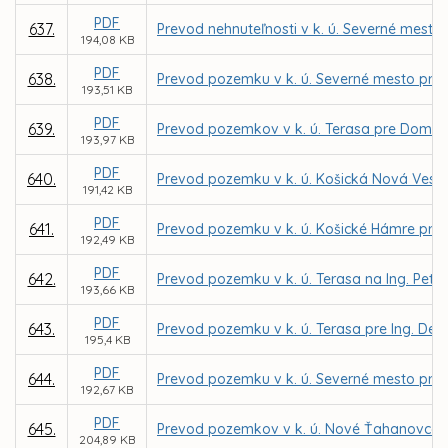
PDF
637.
Prevod nehnuteľnosti v k. ú. Severné mesto
194,08 KB
PDF
638.
Prevod pozemku v k. ú. Severné mesto pre 
193,51 KB
PDF
639.
Prevod pozemkov v k. ú. Terasa pre Domov 
193,97 KB
PDF
640.
Prevod pozemku v k. ú. Košická Nová Ves 
191,42 KB
PDF
641.
Prevod pozemku v k. ú. Košické Hámre pre
192,49 KB
PDF
642.
Prevod pozemku v k. ú. Terasa na Ing. Pet
193,66 KB
PDF
643.
Prevod pozemku v k. ú. Terasa pre Ing. De
195,4 KB
PDF
644.
Prevod pozemku v k. ú. Severné mesto pre
192,67 KB
PDF
645.
Prevod pozemkov v k. ú. Nové Ťahanovce, K
204,89 KB