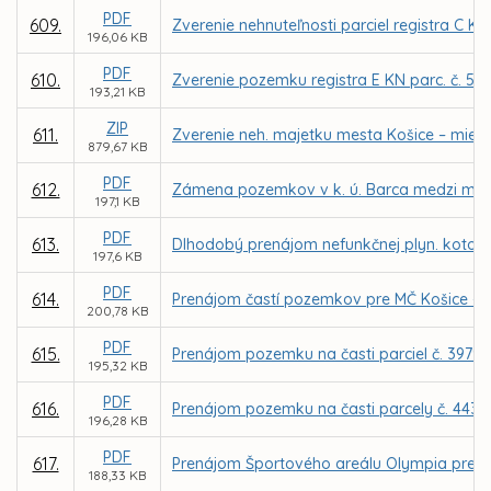
PDF
609.
Zverenie nehnuteľnosti parciel registra C KN
196,06 KB
PDF
610.
Zverenie pozemku registra E KN parc. č. 52
193,21 KB
ZIP
611.
Zverenie neh. majetku mesta Košice – miest
879,67 KB
PDF
612.
Zámena pozemkov v k. ú. Barca medzi mestom
197,1 KB
PDF
613.
Dlhodobý prenájom nefunkčnej plyn. kotolne 
197,6 KB
PDF
614.
Prenájom častí pozemkov pre MČ Košice - Zá
200,78 KB
PDF
615.
Prenájom pozemku na časti parciel č. 3979/6
195,32 KB
PDF
616.
Prenájom pozemku na časti parcely č. 4438
196,28 KB
PDF
617.
Prenájom Športového areálu Olympia pre fi
188,33 KB