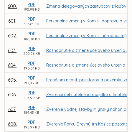
PDF
600.
Zmena delegovaných zástupcov zriaďovateľ
195,98 KB
PDF
601.
Personálne zmeny v Komisii dopravy a výst
186,01 KB
PDF
602.
Personálne zmeny v Komisii národnostných 
186,98 KB
PDF
603.
Rozhodnutie o zmene účelového určenia ško
205,26 KB
PDF
604.
Rozhodnutie o zmene účelového určenia škol
190,54 KB
PDF
605.
Prenájom nebyt. priestorov a pozemku za n
213,83 KB
PDF
606.
Zverenie nehnuteľného majetku a hnuteľnéh
204,99 KB
PDF
607.
Zverenie vodnej stavby Mlynský náhon do s
189,43 KB
PDF
608.
Zverenie Parku Drevný trh Košice pozostáv
195,97 KB