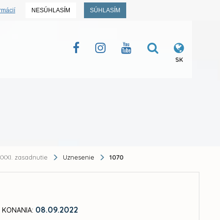
rmácií
NESÚHLASÍM
SÚHLASÍM
SK
XXI. zasadnutie
Uznesenie
1070
08.09.2022
 KONANIA: