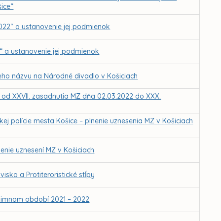
ice“
2022“ a ustanovenie jej podmienok
y“ a ustanovenie jej podmienok
jeho názvu na Národné divadlo v Košiciach
Z od XXVII. zasadnutia MZ dňa 02.03.2022 do XXX.
ej polície mesta Košice – plnenie uznesenia MZ v Košiciach
enie uznesení MZ v Košiciach
isko a Protiteroristické stĺpy
 zimnom období 2021 – 2022