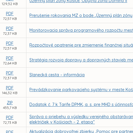
Územný plán zóny Košice, Obytná zóna Domino II
129,52 KB
PDF
Prerušenie rokovania MZ o bode „Územný plán zóny K
72,57 KB
PDF
Monitorovacia správa programového rozpočtu mest
72,37 KB
PDF
Rozpočtové opatrenie pre zmiernenie finančnej situá
72,57 KB
PDF
Stratégia rozvoja dopravy a dopravných stavieb me
72,64 KB
PDF
Slanecká cesta – informácia
72,37 KB
PDF
Prevádzkovanie parkovacieho systému v meste Koši
146,32 KB
ZIP
Dodatok č. 7 k Tarife DPMK, a. s. pre MHD s účinnos
455,7 KB
Správa o priebehu a výsledku verejného obstaráv
PDF
električiek v Košiciach – 2. etapa“
72,73 KB
Aktualizácia dobrovoľnej zbierky „Pomoc pre partner
PDF