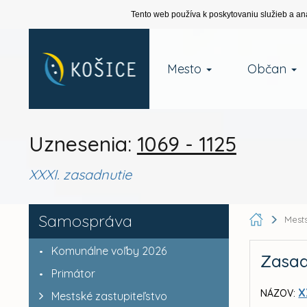
Tento web používa k poskytovaniu služieb a an
Mesto
Občan
Uznesenia:
1069 - 1125
XXXI. zasadnutie
Samospráva
Mests
Komunálne voľby 2026
Zasad
Primátor
X
NÁZOV:
Mestské zastupiteľstvo