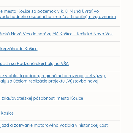
e mesta Košice za pozemok v k. ú. Nižná Úvrať vo
 dôvodu hodného osobitného zreteľa s finančným vyrovnaním
Košická Nová Ves do správy MČ Košice – Košická Nová Ves
kej záhrade Košice
júcich sa Hádzanárskej haly na VŠA
ie v oblasti podpory regionálneho rozvoja, cieľ výzvy:
aly za účelom realizácie projektu „Výstavba novej
v zriaďovateľskej pôsobnosti mesta Košice
 Košice
azd a zotrvanie motorového vozidla v historickej časti