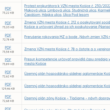
Protest prokurátora k VZN mesta Košice č. 230/2022 U
PDF
Maková ulica, Limbová ulica, Studničná ulica, Karmeli
73,22 KB
Čapášom, Hájska ulica, Ulica Pod lesom
Zmena VZN mesta Košice č. 212 o poskytovaní soci
PDF
Košice a určovaní úhrad za ich poskytovanie (Naria
73,03 KB
PDF
Prerušenie rokovania MZ o bode „Návrh zmien VZN m
72,78 KB
PDF
Zmena VZN mesta Košice č. 78 o čistote a o verejn
73,58 KB
Presun kompetencie určovať pravidlá času predaja 
PDF
mesta Košice
73,89 KB
PDF
Územný plán hospodársko-sídelnej aglomerácie Koši
72,62 KB
PDF
Územný plán hospodársko-sídelnej aglomerácie Koši
129,46 KB
PDF
Územný plán zóny Košice – Tlačiarne – návrh doprav
72,68 KB
PDF