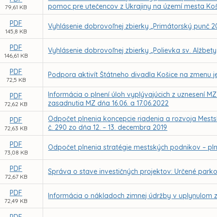
pomoc pre utečencov z Ukrajiny na území mesta Koš
79,61 KB
PDF
Vyhlásenie dobrovoľnej zbierky „Primátorský punč 
145,8 KB
PDF
Vyhlásenie dobrovoľnej zbierky „Polievka sv. Alžbet
146,61 KB
PDF
Podpora aktivít Štátneho divadla Košice na zmenu 
72,5 KB
Informácia o plnení úloh vyplývajúcich z uznesení M
PDF
zasadnutia MZ dňa 16.06. a 17.06.2022
72,62 KB
Odpočet plnenia koncepcie riadenia a rozvoja Mestsk
PDF
č. 290 zo dňa 12. – 13. decembra 2019
72,63 KB
PDF
Odpočet plnenia stratégie mestských podnikov – pln
73,08 KB
PDF
Správa o stave investičných projektov: Určené parkov
72,67 KB
PDF
Informácia o nákladoch zimnej údržby v uplynulom
72,49 KB