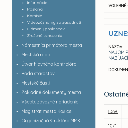
Informácie
VOLEBNÉ 
Poslanci
Komisie
Videozáznamy zo zasadnutí
Odmeny poslancov
UZNE
Zrušené uznesenia
Námestníci primátora mesta
NÁZOV:
NÁJOM P
Mestská rada
NABÍJACÍ
Útvar hlavného kontrolóra
DOKUMEN
Rada starostov
Mestské časti
Základné dokumenty mesta
Ostatn
Všeob. záväzné nariadenia
Magistrát mesta Košice
1069.
Organizačná štruktúra MMK
1071.