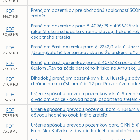
73,93 KB
Prenájom pozemkov pre obchodnú spoločnosť SCON
PDF
zreteľa
146,71 KB
Prenájom pozemkov parc. č. 4096/79 a 4096/95 v k.
PDF
rekonštrukcie schodiska v rámci stavby „Rekonštru
80,68 KB
osobitného zreteľa
Prenájom časti pozemku parc. č. 2242/1 v k. ú. Jaze
PDF
„Uzamykateľné kontajnerovisko na Ždiarskej ulici“ 
73,96 KB
Prenájom častí pozemkov parc. č. 4073/8 a parc. č. 
PDF
účelom „Revitalizácie detského ihriska na Amurskej 
74,05 KB
Dlhodobý prenájom pozemkov v k. ú. Huštáky z dôv
PDF
chrámu na ulici Čsl. armády 22 pre Pravoslávnu cirk
74,09 KB
Určenie spôsobu prevodu pozemkov v k. ú. Stredn
PDF
divadlom Košice - dôvod hodný osobitného zreteľa
74,6 KB
Určenie spôsobu prevodu pozemku parc. č. 1046/4 v 
PDF
dôvodu hodného osobitného zreteľa
73,39 KB
Určenie spôsobu prevodu pozemkov parc. C KN č. 617/2
PDF
Františka Koľveka z dôvodu hodného osobitného zr
73,58 KB