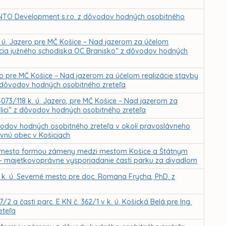
TO Development s.r.o. z dôvodov hodných osobitného
 ú. Jazero pre MČ Košice – Nad jazerom za účelom
kcia južného schodiska OC Branisko“ z dôvodov hodných
ro pre MČ Košice – Nad jazerom za účelom realizácie stavby
z dôvodov hodných osobitného zreteľa
4073/118 k. ú. Jazero, pre MČ Košice – Nad jazerom za
ulici“ z dôvodov hodných osobitného zreteľa
odov hodných osobitného zreteľa v okolí pravoslávneho
evnú obec v Košiciach
é mesto formou zámeny medzi mestom Košice a Štátnym
 – majetkovoprávne vysporiadanie časti parku za divadlom
k. ú. Severné mesto pre doc. Romana Frycha, PhD. z
 a časti parc. E KN č. 362/1 v k. ú. Košická Belá pre Ing.
eteľa