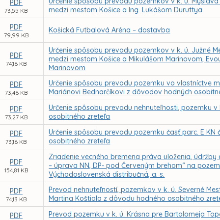
Určenie spôsobu prevodu pozemkov v k. ú. Myslav
PDF
medzi mestom Košice a Ing. Lukášom Duruttya
73,55 KB
PDF
Košická Futbalová Aréna – dostavba
79,99 KB
Určenie spôsobu prevodu pozemkov v k. ú. Južné 
PDF
medzi mestom Košice a Mikulášom Marinovom, Evou
74,16 KB
Marinovom
Určenie spôsobu prevodu pozemku vo vlastníctve me
PDF
Mariánovi Bednarčíkovi z dôvodov hodných osobitn
73,46 KB
Určenie spôsobu prevodu nehnuteľnosti, pozemku v k
PDF
osobitného zreteľa
73,27 KB
Určenie spôsobu prevodu pozemku časť parc. E KN č
PDF
osobitného zreteľa
73,16 KB
Zriadenie vecného bremena práva uloženia, údržby a 
PDF
– úprava NN, DP- pod Červeným brehom“ na pozemko
154,81 KB
Východoslovenská distribučná, a. s.
Prevod nehnuteľností, pozemkov v k. ú. Severné Mest
PDF
Martina Koštiala z dôvodu hodného osobitného zret
74,13 KB
Prevod pozemku v k. ú. Krásna pre Bartolomeja To
PDF