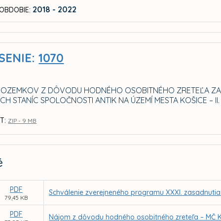
2018 - 2022
OBDOBIE:
SENIE:
1070
OZEMKOV Z DÔVODU HODNÉHO OSOBITNÉHO ZRETEĽA ZA 
CH STANÍC SPOLOČNOSTI ANTIK NA ÚZEMÍ MESTA KOŠICE – II.
T:
ZIP - 9 MB
é
PDF
Schválenie zverejneného programu XXXI. zasadnutia
79,45 KB
PDF
Nájom z dôvodu hodného osobitného zreteľa – MČ Koš