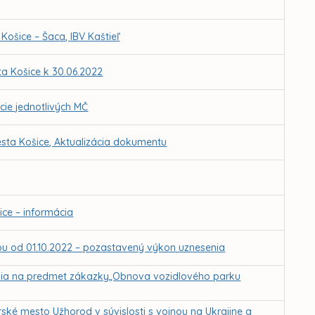
ošice – Šaca, IBV Kaštieľ
a Košice k 30.06.2022
cie jednotlivých MČ
sta Košice, Aktualizácia dokumentu
ce – informácia
ťou od 01.10.2022 – pozastavený výkon uznesenia
ania na predmet zákazky„Obnova vozidlového parku
ské mesto Užhorod v súvislosti s vojnou na Ukrajine a