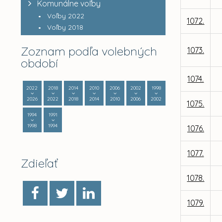
Komunálne voľby
Voľby 2022
1072.
Voľby 2018
Zoznam podľa volebných
1073.
období
1074.
2022
2018
2014
2010
2006
2002
1998
2026
2022
2018
2014
2010
2006
2002
1075.
1994
1991
1998
1994
1076.
1077.
Zdieľať
1078.
1079.