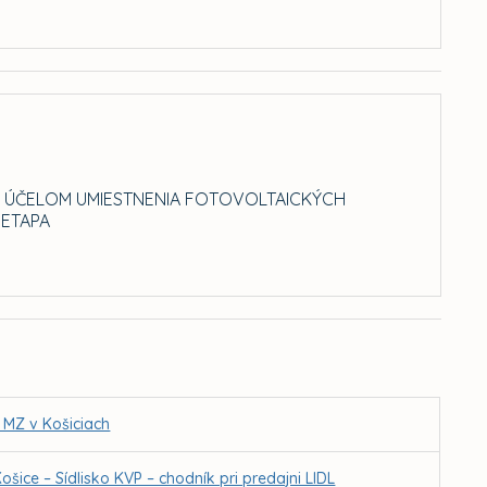
ÚČELOM UMIESTNENIA FOTOVOLTAICKÝCH
 ETAPA
 MZ v Košiciach
ice – Sídlisko KVP – chodník pri predajni LIDL