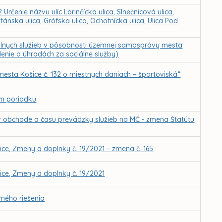
rčenie názvu ulíc Lorinčícka ulica, Slnečnicová ulica,
tánska ulica, Grófska ulica, Ochotnícka ulica, Ulica Pod
álnych služieb v pôsobnosti územnej samosprávy mesta
denie o úhradách za sociálne služby)
esta Košice č. 132 o miestnych daniach – športoviská“
om poriadku
v obchode a času prevádzky služieb na MČ - zmena Štatútu
ce, Zmeny a doplnky č. 19/2021 – zmena č. 165
ce, Zmeny a doplnky č. 19/2021
ného riešenia