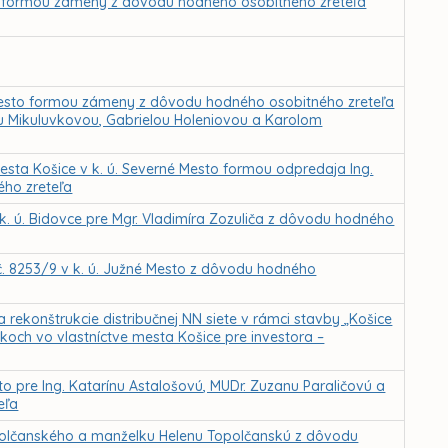
a formou zámeny z dôvodu hodného osobitného zreteľa
Mesto formou zámeny z dôvodu hodného osobitného zreteľa
 Mikuluvkovou, Gabrielou Holeniovou a Karolom
sta Košice v k. ú. Severné Mesto formou odpredaja Ing.
ého zreteľa
. ú. Bidovce pre Mgr. Vladimíra Zozuliča z dôvodu hodného
. 8253/9 v k. ú. Južné Mesto z dôvodu hodného
rekonštrukcie distribučnej NN siete v rámci stavby „Košice
ch vo vlastníctve mesta Košice pre investora –
o pre Ing. Katarínu Astalošovú, MUDr. Zuzanu Paraličovú a
eľa
polčanského a manželku Helenu Topolčanskú z dôvodu