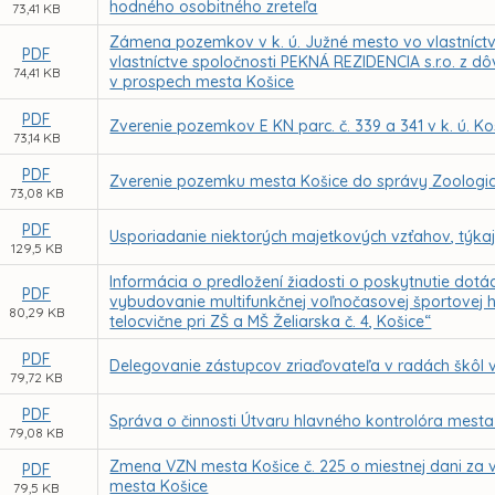
hodného osobitného zreteľa
73,41 KB
Zámena pozemkov v k. ú. Južné mesto vo vlastníctv
PDF
vlastníctve spoločnosti PEKNÁ REZIDENCIA s.r.o. z
74,41 KB
v prospech mesta Košice
PDF
Zverenie pozemkov E KN parc. č. 339 a 341 v k. ú. 
73,14 KB
PDF
Zverenie pozemku mesta Košice do správy Zoologic
73,08 KB
PDF
Usporiadanie niektorých majetkových vzťahov, týka
129,5 KB
Informácia o predložení žiadosti o poskytnutie dotác
PDF
vybudovanie multifunkčnej voľnočasovej športovej h
80,29 KB
telocvične pri ZŠ a MŠ Želiarska č. 4, Košice“
PDF
Delegovanie zástupcov zriaďovateľa v radách škôl 
79,72 KB
PDF
Správa o činnosti Útvaru hlavného kontrolóra mesta
79,08 KB
Zmena VZN mesta Košice č. 225 o miestnej dani za vj
PDF
mesta Košice
79,5 KB