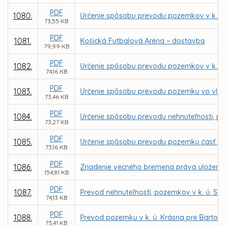
PDF
1080.
Určenie spôsobu prevodu pozemkov v k. ú
73,55 KB
PDF
1081.
Košická Futbalová Aréna – dostavba
79,99 KB
PDF
1082.
Určenie spôsobu prevodu pozemkov v k. ú
74,16 KB
PDF
1083.
Určenie spôsobu prevodu pozemku vo vlastn
73,46 KB
PDF
1084.
Určenie spôsobu prevodu nehnuteľnosti, po
73,27 KB
PDF
1085.
Určenie spôsobu prevodu pozemku časť parc
73,16 KB
PDF
1086.
Zriadenie vecného bremena práva uloženia,
154,81 KB
PDF
1087.
Prevod nehnuteľností, pozemkov v k. ú. Sev
74,13 KB
PDF
1088.
Prevod pozemku v k. ú. Krásna pre Bartol
73,41 KB