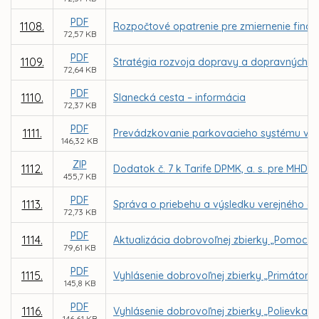
PDF
1108.
Rozpočtové opatrenie pre zmiernenie finanč
72,57 KB
PDF
1109.
Stratégia rozvoja dopravy a dopravných s
72,64 KB
PDF
1110.
Slanecká cesta – informácia
72,37 KB
PDF
1111.
Prevádzkovanie parkovacieho systému v me
146,32 KB
ZIP
1112.
Dodatok č. 7 k Tarife DPMK, a. s. pre MHD 
455,7 KB
PDF
1113.
Správa o priebehu a výsledku verejného ob
72,73 KB
PDF
1114.
Aktualizácia dobrovoľnej zbierky „Pomoc pr
79,61 KB
PDF
1115.
Vyhlásenie dobrovoľnej zbierky „Primátors
145,8 KB
PDF
1116.
Vyhlásenie dobrovoľnej zbierky „Polievka s
146,61 KB