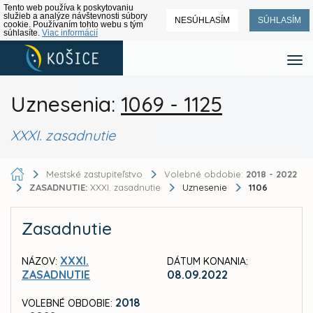
Tento web používa k poskytovaniu
služieb a analýze návštevnosti súbory
NESÚHLASÍM
SÚHLASÍM
cookie. Používaním tohto webu s tým
súhlasíte.
Viac informácií
Uznesenia:
1069 - 1125
XXXI. zasadnutie
Mestské zastupiteľstvo
Volebné obdobie:
2018 - 2022
ZASADNUTIE:
XXXI. zasadnutie
Uznesenie
1106
Zasadnutie
XXXI.
NÁZOV:
DÁTUM KONANIA:
ZASADNUTIE
08.09.2022
2018
VOLEBNÉ OBDOBIE: