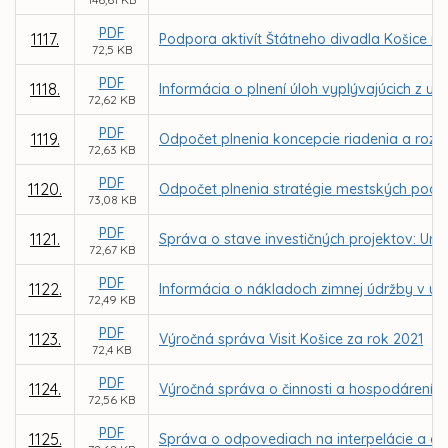
PDF
1117.
Podpora aktivít Štátneho divadla Košice n
72,5 KB
PDF
1118.
Informácia o plnení úloh vyplývajúcich z u
72,62 KB
PDF
1119.
Odpočet plnenia koncepcie riadenia a rozvo
72,63 KB
PDF
1120.
Odpočet plnenia stratégie mestských podni
73,08 KB
PDF
1121.
Správa o stave investičných projektov: Urče
72,67 KB
PDF
1122.
Informácia o nákladoch zimnej údržby v u
72,49 KB
PDF
1123.
Výročná správa Visit Košice za rok 2021
72,4 KB
PDF
1124.
Výročná správa o činnosti a hospodárení nez
72,56 KB
PDF
1125.
Správa o odpovediach na interpelácie a do