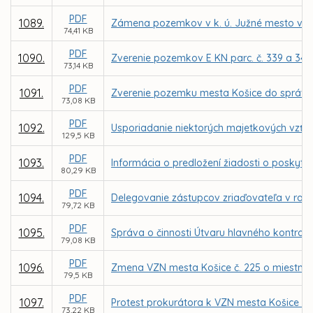
PDF
1089.
Zámena pozemkov v k. ú. Južné mesto vo vl
74,41 KB
PDF
1090.
Zverenie pozemkov E KN parc. č. 339 a 341
73,14 KB
PDF
1091.
Zverenie pozemku mesta Košice do správy 
73,08 KB
PDF
1092.
Usporiadanie niektorých majetkových vzťah
129,5 KB
PDF
1093.
Informácia o predložení žiadosti o poskytnu
80,29 KB
PDF
1094.
Delegovanie zástupcov zriaďovateľa v radá
79,72 KB
PDF
1095.
Správa o činnosti Útvaru hlavného kontrol
79,08 KB
PDF
1096.
Zmena VZN mesta Košice č. 225 o miestnej d
79,5 KB
PDF
1097.
Protest prokurátora k VZN mesta Košice č. 2
73,22 KB