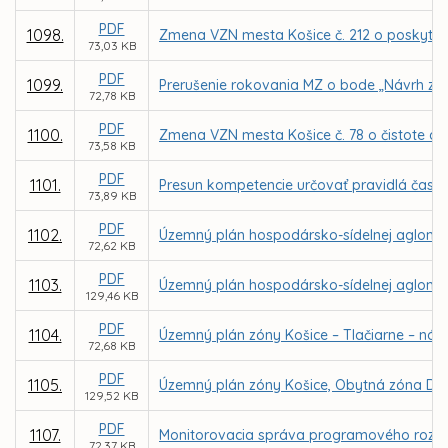
PDF
1098.
Zmena VZN mesta Košice č. 212 o poskytova
73,03 KB
PDF
1099.
Prerušenie rokovania MZ o bode „Návrh zmi
72,78 KB
PDF
1100.
Zmena VZN mesta Košice č. 78 o čistote a 
73,58 KB
PDF
1101.
Presun kompetencie určovať pravidlá času
73,89 KB
PDF
1102.
Územný plán hospodársko-sídelnej aglomerá
72,62 KB
PDF
1103.
Územný plán hospodársko-sídelnej aglomer
129,46 KB
PDF
1104.
Územný plán zóny Košice – Tlačiarne – náv
72,68 KB
PDF
1105.
Územný plán zóny Košice, Obytná zóna Dom
129,52 KB
PDF
1107.
Monitorovacia správa programového rozpo
72,37 KB