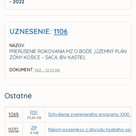
- 2022
UZNESENIE:
1106
NÁZOV:
PRERUŠENIE ROKOVANIA MZ O BODE „ÚZEMNÝ PLÁN
ZÓNY KOŠICE – ŠACA, IBV KAŠTIEĽ
DOKUMENT:
PDF - 72,57 KB
Ostatné
PDF
1069.
Schválenie zverejneného programu XXXI. za
79,45 KB
ZIP
1070.
Nájom pozemkov z dôvodu hodného osobitnéh
9 MB