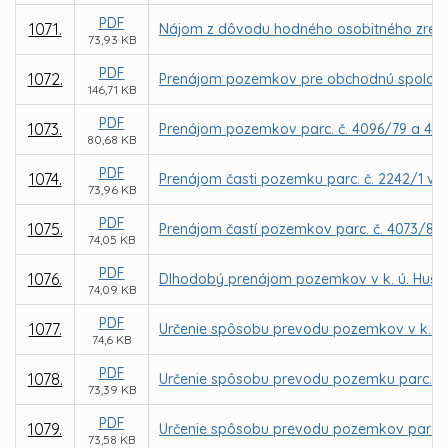
PDF
1071.
Nájom z dôvodu hodného osobitného zreteľa 
73,93 KB
PDF
1072.
Prenájom pozemkov pre obchodnú spoločno
146,71 KB
PDF
1073.
Prenájom pozemkov parc. č. 4096/79 a 4096
80,68 KB
PDF
1074.
Prenájom časti pozemku parc. č. 2242/1 v k
73,96 KB
PDF
1075.
Prenájom častí pozemkov parc. č. 4073/8 a 
74,05 KB
PDF
1076.
Dlhodobý prenájom pozemkov v k. ú. Hušták
74,09 KB
PDF
1077.
Určenie spôsobu prevodu pozemkov v k. ú.
74,6 KB
PDF
1078.
Určenie spôsobu prevodu pozemku parc. č. 
73,39 KB
PDF
1079.
Určenie spôsobu prevodu pozemkov parc. C K
73,58 KB