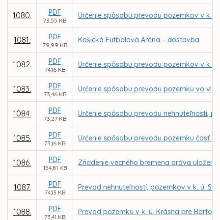
PDF
1080.
Určenie spôsobu prevodu pozemkov v k. ú
73,55 KB
PDF
1081.
Košická Futbalová Aréna – dostavba
79,99 KB
PDF
1082.
Určenie spôsobu prevodu pozemkov v k. ú
74,16 KB
PDF
1083.
Určenie spôsobu prevodu pozemku vo vlastn
73,46 KB
PDF
1084.
Určenie spôsobu prevodu nehnuteľnosti, po
73,27 KB
PDF
1085.
Určenie spôsobu prevodu pozemku časť parc
73,16 KB
PDF
1086.
Zriadenie vecného bremena práva uloženia,
154,81 KB
PDF
1087.
Prevod nehnuteľností, pozemkov v k. ú. Sev
74,13 KB
PDF
1088.
Prevod pozemku v k. ú. Krásna pre Bartol
73,41 KB