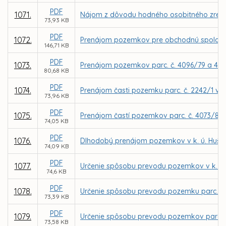
PDF
1071.
Nájom z dôvodu hodného osobitného zreteľa 
73,93 KB
PDF
1072.
Prenájom pozemkov pre obchodnú spoločno
146,71 KB
PDF
1073.
Prenájom pozemkov parc. č. 4096/79 a 4096
80,68 KB
PDF
1074.
Prenájom časti pozemku parc. č. 2242/1 v k
73,96 KB
PDF
1075.
Prenájom častí pozemkov parc. č. 4073/8 a 
74,05 KB
PDF
1076.
Dlhodobý prenájom pozemkov v k. ú. Hušták
74,09 KB
PDF
1077.
Určenie spôsobu prevodu pozemkov v k. ú.
74,6 KB
PDF
1078.
Určenie spôsobu prevodu pozemku parc. č. 
73,39 KB
PDF
1079.
Určenie spôsobu prevodu pozemkov parc. C K
73,58 KB