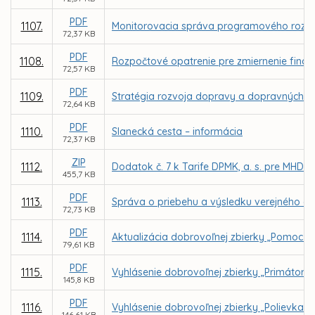
PDF
1107.
Monitorovacia správa programového rozpo
72,37 KB
PDF
1108.
Rozpočtové opatrenie pre zmiernenie finanč
72,57 KB
PDF
1109.
Stratégia rozvoja dopravy a dopravných s
72,64 KB
PDF
1110.
Slanecká cesta – informácia
72,37 KB
ZIP
1112.
Dodatok č. 7 k Tarife DPMK, a. s. pre MHD 
455,7 KB
PDF
1113.
Správa o priebehu a výsledku verejného ob
72,73 KB
PDF
1114.
Aktualizácia dobrovoľnej zbierky „Pomoc pr
79,61 KB
PDF
1115.
Vyhlásenie dobrovoľnej zbierky „Primátors
145,8 KB
PDF
1116.
Vyhlásenie dobrovoľnej zbierky „Polievka s
146,61 KB