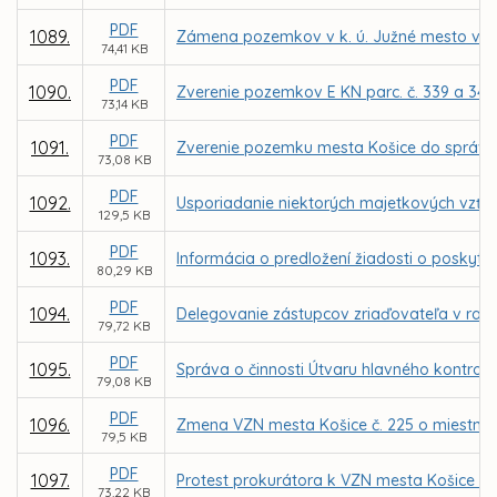
PDF
1089.
Zámena pozemkov v k. ú. Južné mesto vo vl
74,41 KB
PDF
1090.
Zverenie pozemkov E KN parc. č. 339 a 341
73,14 KB
PDF
1091.
Zverenie pozemku mesta Košice do správy 
73,08 KB
PDF
1092.
Usporiadanie niektorých majetkových vzťah
129,5 KB
PDF
1093.
Informácia o predložení žiadosti o poskytnu
80,29 KB
PDF
1094.
Delegovanie zástupcov zriaďovateľa v radá
79,72 KB
PDF
1095.
Správa o činnosti Útvaru hlavného kontrol
79,08 KB
PDF
1096.
Zmena VZN mesta Košice č. 225 o miestnej d
79,5 KB
PDF
1097.
Protest prokurátora k VZN mesta Košice č. 2
73,22 KB