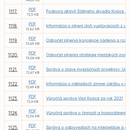
PDF
1117.
Podpora aktivít Štátneho divadla Košice n
72,5 KB
PDF
1118.
Informácia o plnení úloh vyplývajúcich z u
72,62 KB
PDF
1119.
Odpočet plnenia koncepcie riadenia a rozvo
72,63 KB
PDF
1120.
Odpočet plnenia stratégie mestských podni
73,08 KB
PDF
1121.
Správa o stave investičných projektov: Urče
72,67 KB
PDF
1122.
Informácia o nákladoch zimnej údržby v u
72,49 KB
PDF
1123.
Výročná správa Visit Košice za rok 2021
72,4 KB
PDF
1124.
Výročná správa o činnosti a hospodárení nez
72,56 KB
PDF
1125.
Správa o odpovediach na interpelácie a do