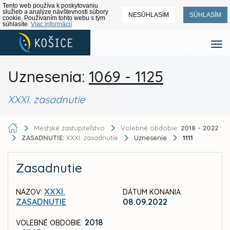
Tento web používa k poskytovaniu
služieb a analýze návštevnosti súbory
NESÚHLASÍM
SÚHLASÍM
cookie. Používaním tohto webu s tým
súhlasíte.
Viac informácií
Uznesenia:
1069 - 1125
XXXI. zasadnutie
Mestské zastupiteľstvo
Volebné obdobie:
2018 - 2022
ZASADNUTIE:
XXXI. zasadnutie
Uznesenie
1111
Zasadnutie
XXXI.
NÁZOV:
DÁTUM KONANIA:
ZASADNUTIE
08.09.2022
2018
VOLEBNÉ OBDOBIE: