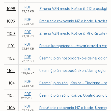
PDF
1098.
Zmena VZN mesta Košice č. 212 o poskytova
73,03 KB
PDF
1099.
Prerušenie rokovania MZ o bode „Návrh zmi
72,78 KB
PDF
1100.
Zmena VZN mesta Košice č. 78 o čistote a 
73,58 KB
PDF
1101.
Presun kompetencie určovať pravidlá času
73,89 KB
PDF
1102.
Územný plán hospodársko-sídelnej aglomerá
72,62 KB
PDF
1103.
Územný plán hospodársko-sídelnej aglomer
129,46 KB
PDF
1104.
Územný plán zóny Košice – Tlačiarne – náv
72,68 KB
PDF
1105.
Územný plán zóny Košice, Obytná zóna Dom
129,52 KB
PDF
1106.
Prerušenie rokovania MZ o bode „Územný pl
72,57 KB