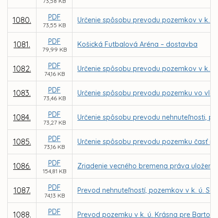
73,58 KB
PDF
1080.
Určenie spôsobu prevodu pozemkov v k. ú
73,55 KB
PDF
1081.
Košická Futbalová Aréna – dostavba
79,99 KB
PDF
1082.
Určenie spôsobu prevodu pozemkov v k. ú
74,16 KB
PDF
1083.
Určenie spôsobu prevodu pozemku vo vlastn
73,46 KB
PDF
1084.
Určenie spôsobu prevodu nehnuteľnosti, po
73,27 KB
PDF
1085.
Určenie spôsobu prevodu pozemku časť parc
73,16 KB
PDF
1086.
Zriadenie vecného bremena práva uloženia,
154,81 KB
PDF
1087.
Prevod nehnuteľností, pozemkov v k. ú. Sev
74,13 KB
PDF
1088.
Prevod pozemku v k. ú. Krásna pre Bartol