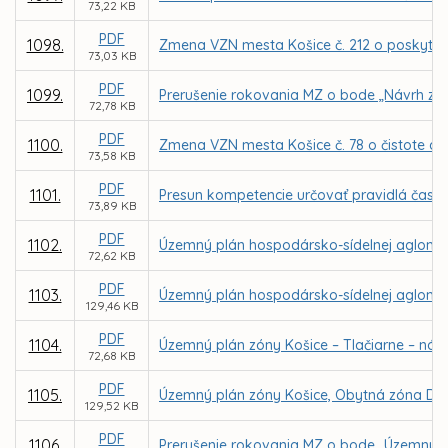
73,22 KB
PDF
1098.
Zmena VZN mesta Košice č. 212 o poskytova
73,03 KB
PDF
1099.
Prerušenie rokovania MZ o bode „Návrh zmi
72,78 KB
PDF
1100.
Zmena VZN mesta Košice č. 78 o čistote a 
73,58 KB
PDF
1101.
Presun kompetencie určovať pravidlá času
73,89 KB
PDF
1102.
Územný plán hospodársko-sídelnej aglomerá
72,62 KB
PDF
1103.
Územný plán hospodársko-sídelnej aglomer
129,46 KB
PDF
1104.
Územný plán zóny Košice – Tlačiarne – náv
72,68 KB
PDF
1105.
Územný plán zóny Košice, Obytná zóna Dom
129,52 KB
PDF
1106.
Prerušenie rokovania MZ o bode „Územný pl