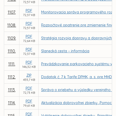
72,57 KB
PDF
1107.
Monitorovacia správa programového rozpo
72,37 KB
PDF
1108.
Rozpočtové opatrenie pre zmiernenie finanč
72,57 KB
PDF
1109.
Stratégia rozvoja dopravy a dopravných s
72,64 KB
PDF
1110.
Slanecká cesta – informácia
72,37 KB
PDF
1111.
Prevádzkovanie parkovacieho systému v me
146,32 KB
ZIP
1112.
Dodatok č. 7 k Tarife DPMK, a. s. pre MHD 
455,7 KB
PDF
1113.
Správa o priebehu a výsledku verejného ob
72,73 KB
PDF
1114.
Aktualizácia dobrovoľnej zbierky „Pomoc pr
79,61 KB
PDF
1115.
Vyhlásenie dobrovoľnej zbierky „Primátors