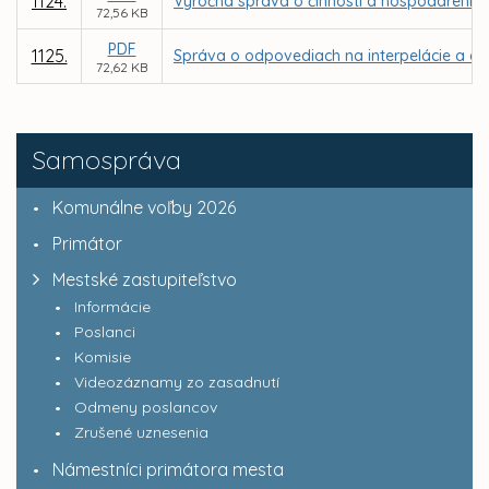
1124.
Výročná správa o činnosti a hospodárení nez
72,56 KB
PDF
1125.
Správa o odpovediach na interpelácie a do
72,62 KB
Samospráva
Komunálne voľby 2026
Primátor
Mestské zastupiteľstvo
Informácie
Poslanci
Komisie
Videozáznamy zo zasadnutí
Odmeny poslancov
Zrušené uznesenia
Námestníci primátora mesta