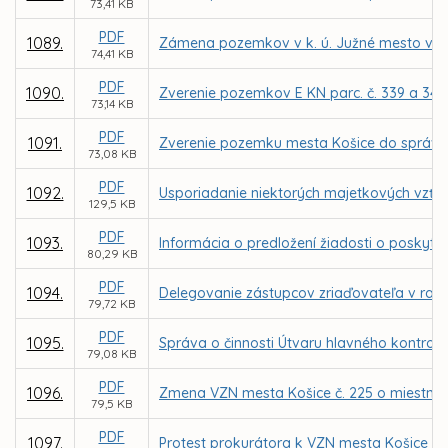
73,41 KB
PDF
1089.
Zámena pozemkov v k. ú. Južné mesto vo vl
74,41 KB
PDF
1090.
Zverenie pozemkov E KN parc. č. 339 a 341
73,14 KB
PDF
1091.
Zverenie pozemku mesta Košice do správy 
73,08 KB
PDF
1092.
Usporiadanie niektorých majetkových vzťah
129,5 KB
PDF
1093.
Informácia o predložení žiadosti o poskytnu
80,29 KB
PDF
1094.
Delegovanie zástupcov zriaďovateľa v radá
79,72 KB
PDF
1095.
Správa o činnosti Útvaru hlavného kontrol
79,08 KB
PDF
1096.
Zmena VZN mesta Košice č. 225 o miestnej d
79,5 KB
PDF
1097.
Protest prokurátora k VZN mesta Košice č. 2