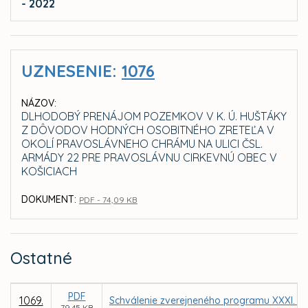
- 2022
UZNESENIE:
1076
NÁZOV:
DLHODOBÝ PRENÁJOM POZEMKOV V K. Ú. HUŠTÁKY
Z DÔVODOV HODNÝCH OSOBITNÉHO ZRETEĽA V
OKOLÍ PRAVOSLÁVNEHO CHRÁMU NA ULICI ČSL.
ARMÁDY 22 PRE PRAVOSLÁVNU CIRKEVNÚ OBEC V
KOŠICIACH
DOKUMENT:
PDF - 74,09 KB
Ostatné
PDF
1069.
Schválenie zverejneného programu XXXI. za
79,45 KB