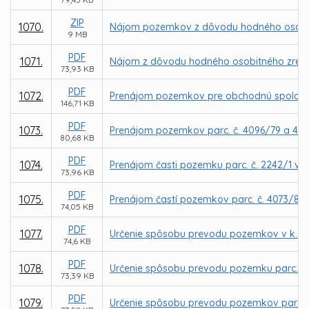
ZIP
1070.
Nájom pozemkov z dôvodu hodného osobitnéh
9 MB
PDF
1071.
Nájom z dôvodu hodného osobitného zreteľa 
73,93 KB
PDF
1072.
Prenájom pozemkov pre obchodnú spoločno
146,71 KB
PDF
1073.
Prenájom pozemkov parc. č. 4096/79 a 4096
80,68 KB
PDF
1074.
Prenájom časti pozemku parc. č. 2242/1 v k
73,96 KB
PDF
1075.
Prenájom častí pozemkov parc. č. 4073/8 a 
74,05 KB
PDF
1077.
Určenie spôsobu prevodu pozemkov v k. ú.
74,6 KB
PDF
1078.
Určenie spôsobu prevodu pozemku parc. č. 
73,39 KB
PDF
1079.
Určenie spôsobu prevodu pozemkov parc. C K