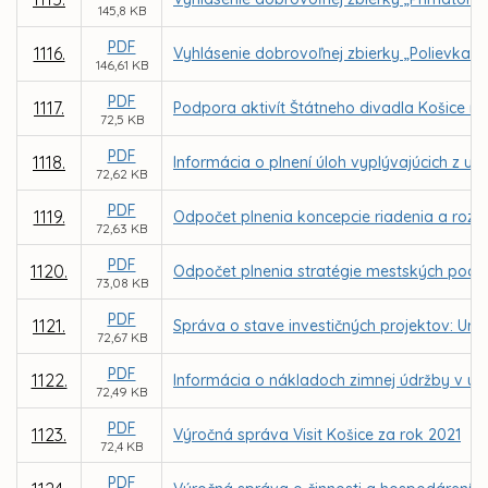
145,8 KB
PDF
1116.
Vyhlásenie dobrovoľnej zbierky „Polievka s
146,61 KB
PDF
1117.
Podpora aktivít Štátneho divadla Košice n
72,5 KB
PDF
1118.
Informácia o plnení úloh vyplývajúcich z u
72,62 KB
PDF
1119.
Odpočet plnenia koncepcie riadenia a rozvo
72,63 KB
PDF
1120.
Odpočet plnenia stratégie mestských podni
73,08 KB
PDF
1121.
Správa o stave investičných projektov: Urče
72,67 KB
PDF
1122.
Informácia o nákladoch zimnej údržby v u
72,49 KB
PDF
1123.
Výročná správa Visit Košice za rok 2021
72,4 KB
PDF