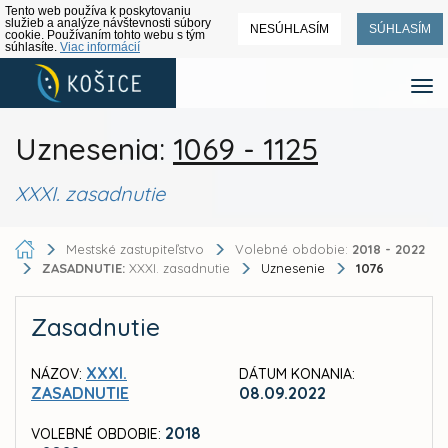
Tento web používa k poskytovaniu
služieb a analýze návštevnosti súbory
NESÚHLASÍM
SÚHLASÍM
cookie. Používaním tohto webu s tým
súhlasíte.
Viac informácií
Uznesenia:
1069 - 1125
XXXI. zasadnutie
Mestské zastupiteľstvo
Volebné obdobie:
2018 - 2022
ZASADNUTIE:
XXXI. zasadnutie
Uznesenie
1076
Zasadnutie
XXXI.
NÁZOV:
DÁTUM KONANIA:
ZASADNUTIE
08.09.2022
2018
VOLEBNÉ OBDOBIE: