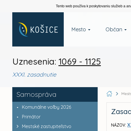
Tento web používa k poskytovaniu služieb a an
Mesto
Občan
Uznesenia:
1069 - 1125
XXXI. zasadnutie
Samospráva
Mests
Komunálne voľby 2026
Zasad
Primátor
X
NÁZOV:
Mestské zastupiteľstvo