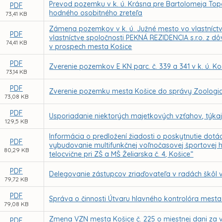
Prevod pozemku v k. ú. Krásna pre Bartolomeja To
PDF
hodného osobitného zreteľa
73,41 KB
Zámena pozemkov v k. ú. Južné mesto vo vlastníctv
PDF
vlastníctve spoločnosti PEKNÁ REZIDENCIA s.r.o. z
74,41 KB
v prospech mesta Košice
PDF
Zverenie pozemkov E KN parc. č. 339 a 341 v k. ú. 
73,14 KB
PDF
Zverenie pozemku mesta Košice do správy Zoologic
73,08 KB
PDF
Usporiadanie niektorých majetkových vzťahov, týka
129,5 KB
Informácia o predložení žiadosti o poskytnutie dotác
PDF
vybudovanie multifunkčnej voľnočasovej športovej h
80,29 KB
telocvične pri ZŠ a MŠ Želiarska č. 4, Košice“
PDF
Delegovanie zástupcov zriaďovateľa v radách škôl 
79,72 KB
PDF
Správa o činnosti Útvaru hlavného kontrolóra mesta
79,08 KB
Zmena VZN mesta Košice č. 225 o miestnej dani za vj
PDF