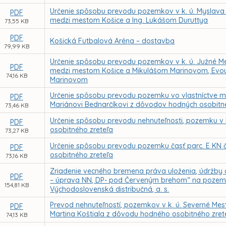
Určenie spôsobu prevodu pozemkov v k. ú. Myslav
PDF
medzi mestom Košice a Ing. Lukášom Duruttya
73,55 KB
PDF
Košická Futbalová Aréna – dostavba
79,99 KB
Určenie spôsobu prevodu pozemkov v k. ú. Južné 
PDF
medzi mestom Košice a Mikulášom Marinovom, Evou
74,16 KB
Marinovom
Určenie spôsobu prevodu pozemku vo vlastníctve me
PDF
Mariánovi Bednarčíkovi z dôvodov hodných osobitn
73,46 KB
Určenie spôsobu prevodu nehnuteľnosti, pozemku v k
PDF
osobitného zreteľa
73,27 KB
Určenie spôsobu prevodu pozemku časť parc. E KN č
PDF
osobitného zreteľa
73,16 KB
Zriadenie vecného bremena práva uloženia, údržby a 
PDF
– úprava NN, DP- pod Červeným brehom“ na pozemko
154,81 KB
Východoslovenská distribučná, a. s.
Prevod nehnuteľností, pozemkov v k. ú. Severné Mest
PDF
Martina Koštiala z dôvodu hodného osobitného zret
74,13 KB