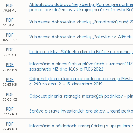
Aktualizácia dobrovoľnej zbierky „Pomoc pre partner
PDF
pomoc pre utečencov z Ukrajiny na území mesta Koš
79,61 KB
PDF
Vyhlásenie dobrovoľnej zbierky „Primátorský punč 
145,8 KB
PDF
Vyhlásenie dobrovoľnej zbierky „Polievka sv. Alžbet
146,61 KB
PDF
Podpora aktivít Štátneho divadla Košice na zmenu 
72,5 KB
Informácia o plnení úloh vyplývajúcich z uznesení M
PDF
zasadnutia MZ dňa 16.06. a 17.06.2022
72,62 KB
Odpočet plnenia koncepcie riadenia a rozvoja Mestsk
PDF
č. 290 zo dňa 12. – 13. decembra 2019
72,63 KB
PDF
Odpočet plnenia stratégie mestských podnikov – pln
73,08 KB
PDF
Správa o stave investičných projektov: Určené parkov
72,67 KB
PDF
Informácia o nákladoch zimnej údržby v uplynulom
72,49 KB