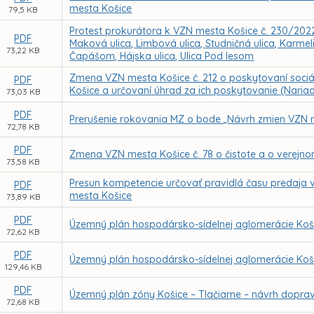
mesta Košice
79,5 KB
Protest prokurátora k VZN mesta Košice č. 230/2022 U
PDF
Maková ulica, Limbová ulica, Studničná ulica, Karmeli
73,22 KB
Čapášom, Hájska ulica, Ulica Pod lesom
Zmena VZN mesta Košice č. 212 o poskytovaní soci
PDF
Košice a určovaní úhrad za ich poskytovanie (Naria
73,03 KB
PDF
Prerušenie rokovania MZ o bode „Návrh zmien VZN m
72,78 KB
PDF
Zmena VZN mesta Košice č. 78 o čistote a o verejn
73,58 KB
Presun kompetencie určovať pravidlá času predaja 
PDF
mesta Košice
73,89 KB
PDF
Územný plán hospodársko-sídelnej aglomerácie Koši
72,62 KB
PDF
Územný plán hospodársko-sídelnej aglomerácie Koši
129,46 KB
PDF
Územný plán zóny Košice – Tlačiarne – návrh doprav
72,68 KB