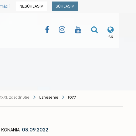
rmácií
NESÚHLASÍM
SÚHLASÍM
SK
XXI. zasadnutie
Uznesenie
1077
08.09.2022
 KONANIA: