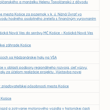
polčanského a manželku Helenu Topolčanskú z dôvodu
e mesta Košice za pozemok v k. ú. Nižná Úvrať vo
 dôvodu hodného osobitného zreteľa s finančným vyrovnaním
Košická Nová Ves do správy MČ Košice – Košická Nová Ves
kej záhrade Košice
júcich sa Hádzanárskej haly na VŠA
ie v oblasti podpory regionálneho rozvoja, cieľ výzvy:
aly za účelom realizácie projektu „Výstavba novej
v zriaďovateľskej pôsobnosti mesta Košice
 Košice
azd a zotrvanie motorového vozidla v historickej časti