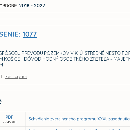
2018 - 2022
OBDOBIE:
SENIE:
1077
 SPÔSOBU PREVODU POZEMKOV V K. Ú. STREDNÉ MESTO FO
M KOŠICE - DÔVOD HODNÝ OSOBITNÉHO ZRETEĽA – MAJET
OM
T:
PDF - 74,6 KB
é
PDF
Schválenie zverejneného programu XXXI. zasadnutia
79,45 KB