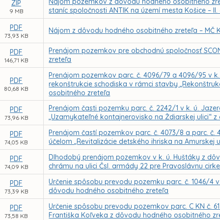
Nájom pozemkov z dôvodu hodného osobitného zrete
ZIP
staníc spoločnosti ANTIK na území mesta Košice – II.
9 MB
PDF
Nájom z dôvodu hodného osobitného zreteľa – MČ Koš
73,93 KB
Prenájom pozemkov pre obchodnú spoločnosť SCON
PDF
zreteľa
146,71 KB
Prenájom pozemkov parc. č. 4096/79 a 4096/95 v k.
PDF
rekonštrukcie schodiska v rámci stavby „Rekonštru
80,68 KB
osobitného zreteľa
Prenájom časti pozemku parc. č. 2242/1 v k. ú. Jaze
PDF
„Uzamykateľné kontajnerovisko na Ždiarskej ulici“ 
73,96 KB
Prenájom častí pozemkov parc. č. 4073/8 a parc. č. 
PDF
účelom „Revitalizácie detského ihriska na Amurskej 
74,05 KB
Dlhodobý prenájom pozemkov v k. ú. Huštáky z dôv
PDF
chrámu na ulici Čsl. armády 22 pre Pravoslávnu cirk
74,09 KB
Určenie spôsobu prevodu pozemku parc. č. 1046/4 v 
PDF
dôvodu hodného osobitného zreteľa
73,39 KB
Určenie spôsobu prevodu pozemkov parc. C KN č. 617/2
PDF
Františka Koľveka z dôvodu hodného osobitného zr
73,58 KB