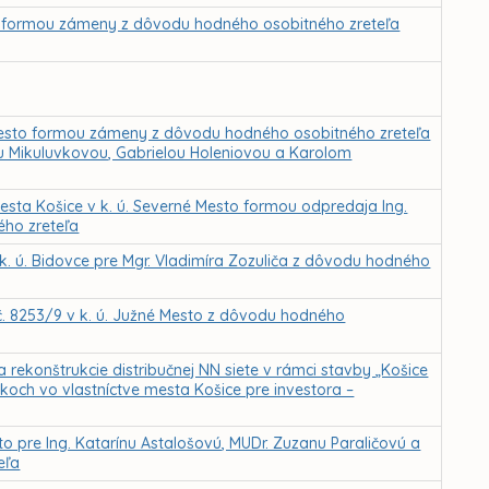
a formou zámeny z dôvodu hodného osobitného zreteľa
Mesto formou zámeny z dôvodu hodného osobitného zreteľa
 Mikuluvkovou, Gabrielou Holeniovou a Karolom
sta Košice v k. ú. Severné Mesto formou odpredaja Ing.
ého zreteľa
. ú. Bidovce pre Mgr. Vladimíra Zozuliča z dôvodu hodného
. 8253/9 v k. ú. Južné Mesto z dôvodu hodného
rekonštrukcie distribučnej NN siete v rámci stavby „Košice
ch vo vlastníctve mesta Košice pre investora –
o pre Ing. Katarínu Astalošovú, MUDr. Zuzanu Paraličovú a
eľa