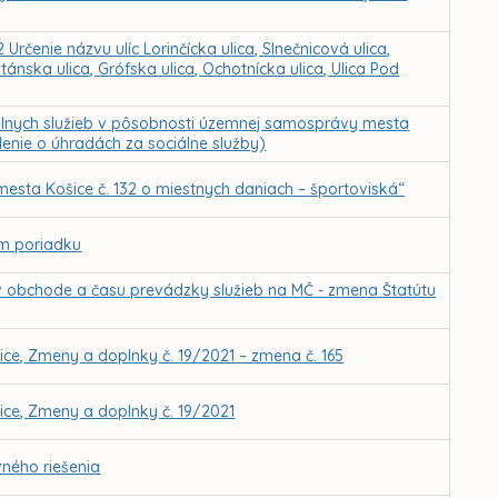
rčenie názvu ulíc Lorinčícka ulica, Slnečnicová ulica,
tánska ulica, Grófska ulica, Ochotnícka ulica, Ulica Pod
álnych služieb v pôsobnosti územnej samosprávy mesta
denie o úhradách za sociálne služby)
esta Košice č. 132 o miestnych daniach – športoviská“
om poriadku
v obchode a času prevádzky služieb na MČ - zmena Štatútu
ce, Zmeny a doplnky č. 19/2021 – zmena č. 165
ce, Zmeny a doplnky č. 19/2021
ného riešenia