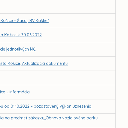
ošice – Šaca, IBV Kaštieľ
a Košice k 30.06.2022
cie jednotlivých MČ
sta Košice, Aktualizácia dokumentu
ce – informácia
ťou od 01.10.2022 – pozastavený výkon uznesenia
ania na predmet zákazky„Obnova vozidlového parku