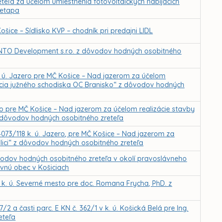
ľa za účelom umiestnenia fotovoltaických nabíjacích
 etapa
ice – Sídlisko KVP – chodník pri predajni LIDL
TO Development s.r.o. z dôvodov hodných osobitného
 ú. Jazero pre MČ Košice – Nad jazerom za účelom
kcia južného schodiska OC Branisko“ z dôvodov hodných
ro pre MČ Košice – Nad jazerom za účelom realizácie stavby
z dôvodov hodných osobitného zreteľa
4073/118 k. ú. Jazero, pre MČ Košice – Nad jazerom za
ulici“ z dôvodov hodných osobitného zreteľa
odov hodných osobitného zreteľa v okolí pravoslávneho
evnú obec v Košiciach
k. ú. Severné mesto pre doc. Romana Frycha, PhD. z
 a časti parc. E KN č. 362/1 v k. ú. Košická Belá pre Ing.
eteľa