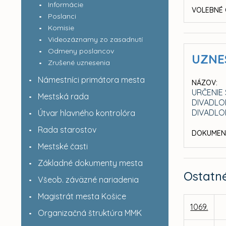
Informácie
VOLEBNÉ 
Poslanci
Komisie
Videozáznamy zo zasadnutí
Odmeny poslancov
UZNE
Zrušené uznesenia
Námestníci primátora mesta
NÁZOV:
URČENIE
Mestská rada
DIVADLO
DIVADL
Útvar hlavného kontrolóra
Rada starostov
DOKUMEN
Mestské časti
Základné dokumenty mesta
Ostatn
Všeob. záväzné nariadenia
Magistrát mesta Košice
1069.
Organizačná štruktúra MMK