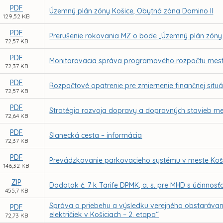
PDF
Územný plán zóny Košice, Obytná zóna Domino II
129,52 KB
PDF
Prerušenie rokovania MZ o bode „Územný plán zóny K
72,57 KB
PDF
Monitorovacia správa programového rozpočtu mest
72,37 KB
PDF
Rozpočtové opatrenie pre zmiernenie finančnej situá
72,57 KB
PDF
Stratégia rozvoja dopravy a dopravných stavieb me
72,64 KB
PDF
Slanecká cesta – informácia
72,37 KB
PDF
Prevádzkovanie parkovacieho systému v meste Koši
146,32 KB
ZIP
Dodatok č. 7 k Tarife DPMK, a. s. pre MHD s účinnos
455,7 KB
Správa o priebehu a výsledku verejného obstaráv
PDF
električiek v Košiciach – 2. etapa“
72,73 KB