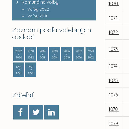
Komunálne voľby
1070.
Voľby 2022
Voľby 2018
1071.
Zoznam podľa volebných
1072.
období
1073.
2022
2018
2014
2010
2006
2002
1998
2026
2022
2018
2014
2010
2006
2002
1074.
1994
1991
1998
1994
1075.
Zdieľať
1076.
1078.
1079.