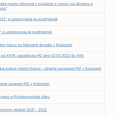
ské mesto Užhorod v súvislosti s vojnou na Ukrajine a
ice“
2022“ a ustanovenie jej podmienok
y“ a ustanovenie jej podmienok
jeho názvu na Národné divadlo v Košiciach
Z od XXVII. zasadnutia MZ dňa 02.03.2022 do XXX.
ej polície mesta Košice – plnenie uznesenia MZ v Košiciach
enie uznesení MZ v Košiciach
isko a Protiteroristické stĺpy
 zimnom období 2021 – 2022