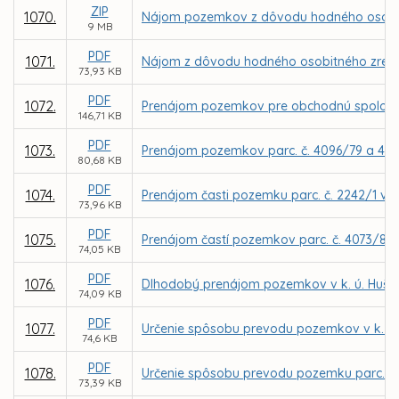
ZIP
1070.
Nájom pozemkov z dôvodu hodného osobitnéh
9 MB
PDF
1071.
Nájom z dôvodu hodného osobitného zreteľa 
73,93 KB
PDF
1072.
Prenájom pozemkov pre obchodnú spoločno
146,71 KB
PDF
1073.
Prenájom pozemkov parc. č. 4096/79 a 4096
80,68 KB
PDF
1074.
Prenájom časti pozemku parc. č. 2242/1 v k
73,96 KB
PDF
1075.
Prenájom častí pozemkov parc. č. 4073/8 a 
74,05 KB
PDF
1076.
Dlhodobý prenájom pozemkov v k. ú. Hušták
74,09 KB
PDF
1077.
Určenie spôsobu prevodu pozemkov v k. ú.
74,6 KB
PDF
1078.
Určenie spôsobu prevodu pozemku parc. č. 
73,39 KB