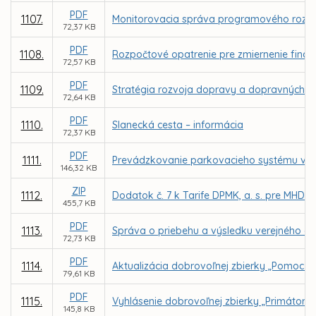
PDF
1107.
Monitorovacia správa programového rozpo
72,37 KB
PDF
1108.
Rozpočtové opatrenie pre zmiernenie finanč
72,57 KB
PDF
1109.
Stratégia rozvoja dopravy a dopravných s
72,64 KB
PDF
1110.
Slanecká cesta – informácia
72,37 KB
PDF
1111.
Prevádzkovanie parkovacieho systému v me
146,32 KB
ZIP
1112.
Dodatok č. 7 k Tarife DPMK, a. s. pre MHD 
455,7 KB
PDF
1113.
Správa o priebehu a výsledku verejného ob
72,73 KB
PDF
1114.
Aktualizácia dobrovoľnej zbierky „Pomoc pr
79,61 KB
PDF
1115.
Vyhlásenie dobrovoľnej zbierky „Primátors
145,8 KB