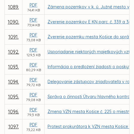
PDF
1089.
Zámena pozemkov v k. ú. Južné mesto vo vl
74,41 KB
PDF
1090.
Zverenie pozemkov E KN parc. č. 339 a 341
73,14 KB
PDF
1091.
Zverenie pozemku mesta Košice do správy 
73,08 KB
PDF
1092.
Usporiadanie niektorých majetkových vzťah
129,5 KB
PDF
1093.
Informácia o predložení žiadosti o poskytnu
80,29 KB
PDF
1094.
Delegovanie zástupcov zriaďovateľa v radá
79,72 KB
PDF
1095.
Správa o činnosti Útvaru hlavného kontrol
79,08 KB
PDF
1096.
Zmena VZN mesta Košice č. 225 o miestnej d
79,5 KB
PDF
1097.
Protest prokurátora k VZN mesta Košice č. 2
73,22 KB