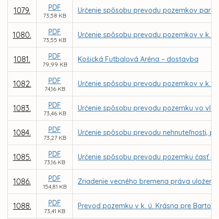
PDF
1079.
Určenie spôsobu prevodu pozemkov parc. C K
73,58 KB
PDF
1080.
Určenie spôsobu prevodu pozemkov v k. ú
73,55 KB
PDF
1081.
Košická Futbalová Aréna – dostavba
79,99 KB
PDF
1082.
Určenie spôsobu prevodu pozemkov v k. ú
74,16 KB
PDF
1083.
Určenie spôsobu prevodu pozemku vo vlastn
73,46 KB
PDF
1084.
Určenie spôsobu prevodu nehnuteľnosti, po
73,27 KB
PDF
1085.
Určenie spôsobu prevodu pozemku časť parc
73,16 KB
PDF
1086.
Zriadenie vecného bremena práva uloženia,
154,81 KB
PDF
1088.
Prevod pozemku v k. ú. Krásna pre Bartol
73,41 KB