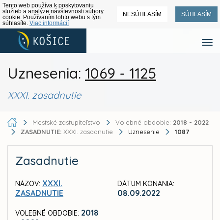
Tento web používa k poskytovaniu
služieb a analýze návštevnosti súbory
NESÚHLASÍM
SÚHLASÍM
cookie. Používaním tohto webu s tým
súhlasíte.
Viac informácií
Uznesenia:
1069 - 1125
XXXI. zasadnutie
Mestské zastupiteľstvo
Volebné obdobie:
2018 - 2022
ZASADNUTIE:
XXXI. zasadnutie
Uznesenie
1087
Zasadnutie
XXXI.
NÁZOV:
DÁTUM KONANIA:
ZASADNUTIE
08.09.2022
2018
VOLEBNÉ OBDOBIE: