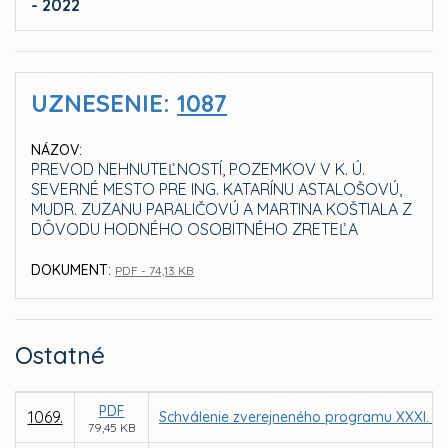
- 2022
UZNESENIE:
1087
NÁZOV:
PREVOD NEHNUTEĽNOSTÍ, POZEMKOV V K. Ú.
SEVERNÉ MESTO PRE ING. KATARÍNU ASTALOŠOVÚ,
MUDR. ZUZANU PARALIČOVÚ A MARTINA KOŠTIALA Z
DÔVODU HODNÉHO OSOBITNÉHO ZRETEĽA
DOKUMENT:
PDF - 74,13 KB
Ostatné
PDF
1069.
Schválenie zverejneného programu XXXI. za
79,45 KB