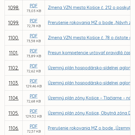
PDF
1098.
Zmena VZN mesta Košice č. 212 o poskytova
73,03 KB
PDF
1099.
Prerušenie rokovania MZ o bode „Návrh zmi
72,78 KB
PDF
1100.
Zmena VZN mesta Košice č. 78 o čistote a 
73,58 KB
PDF
1101.
Presun kompetencie určovať pravidlá času
73,89 KB
PDF
1102.
Územný plán hospodársko-sídelnej aglomerá
72,62 KB
PDF
1103.
Územný plán hospodársko-sídelnej aglomer
129,46 KB
PDF
1104.
Územný plán zóny Košice – Tlačiarne – náv
72,68 KB
PDF
1105.
Územný plán zóny Košice, Obytná zóna Dom
129,52 KB
PDF
1106.
Prerušenie rokovania MZ o bode „Územný pl
72,57 KB