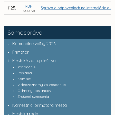
PDF
1125.
Správa o odpovediach na interpelácie a do
72,62 KB
Samospráva
Komunálne voľby 2026
Primátor
Mestské zastupiteľstvo
Informácie
Poslanci
Komisie
Videozáznamy zo zasadnutí
Odmeny poslancov
Zrušené uznesenia
Námestníci primátora mesta
Mestská rada