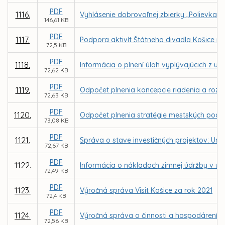
PDF
1116.
Vyhlásenie dobrovoľnej zbierky „Polievka s
146,61 KB
PDF
1117.
Podpora aktivít Štátneho divadla Košice n
72,5 KB
PDF
1118.
Informácia o plnení úloh vyplývajúcich z u
72,62 KB
PDF
1119.
Odpočet plnenia koncepcie riadenia a rozvo
72,63 KB
PDF
1120.
Odpočet plnenia stratégie mestských podni
73,08 KB
PDF
1121.
Správa o stave investičných projektov: Urče
72,67 KB
PDF
1122.
Informácia o nákladoch zimnej údržby v u
72,49 KB
PDF
1123.
Výročná správa Visit Košice za rok 2021
72,4 KB
PDF
1124.
Výročná správa o činnosti a hospodárení nez
72,56 KB