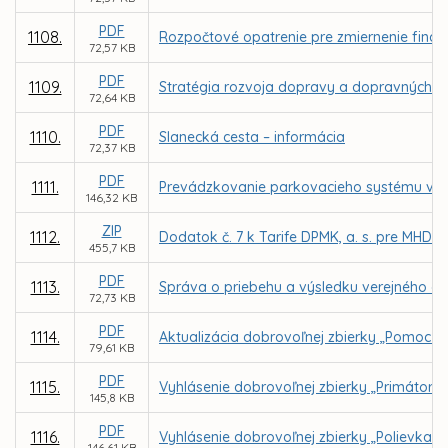
PDF
1108.
Rozpočtové opatrenie pre zmiernenie finanč
72,57 KB
PDF
1109.
Stratégia rozvoja dopravy a dopravných s
72,64 KB
PDF
1110.
Slanecká cesta – informácia
72,37 KB
PDF
1111.
Prevádzkovanie parkovacieho systému v me
146,32 KB
ZIP
1112.
Dodatok č. 7 k Tarife DPMK, a. s. pre MHD 
455,7 KB
PDF
1113.
Správa o priebehu a výsledku verejného ob
72,73 KB
PDF
1114.
Aktualizácia dobrovoľnej zbierky „Pomoc pr
79,61 KB
PDF
1115.
Vyhlásenie dobrovoľnej zbierky „Primátors
145,8 KB
PDF
1116.
Vyhlásenie dobrovoľnej zbierky „Polievka s
146,61 KB