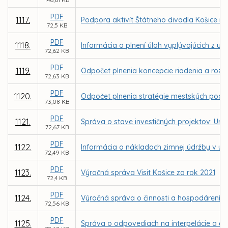
PDF
1117.
Podpora aktivít Štátneho divadla Košice n
72,5 KB
PDF
1118.
Informácia o plnení úloh vyplývajúcich z u
72,62 KB
PDF
1119.
Odpočet plnenia koncepcie riadenia a rozvo
72,63 KB
PDF
1120.
Odpočet plnenia stratégie mestských podni
73,08 KB
PDF
1121.
Správa o stave investičných projektov: Urče
72,67 KB
PDF
1122.
Informácia o nákladoch zimnej údržby v u
72,49 KB
PDF
1123.
Výročná správa Visit Košice za rok 2021
72,4 KB
PDF
1124.
Výročná správa o činnosti a hospodárení nez
72,56 KB
PDF
1125.
Správa o odpovediach na interpelácie a do