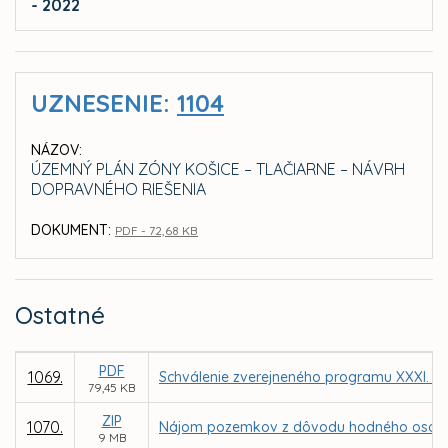
- 2022
UZNESENIE:
1104
NÁZOV:
ÚZEMNÝ PLÁN ZÓNY KOŠICE – TLAČIARNE – NÁVRH
DOPRAVNÉHO RIEŠENIA
DOKUMENT:
PDF - 72,68 KB
Ostatné
PDF
1069.
Schválenie zverejneného programu XXXI. za
79,45 KB
ZIP
1070.
Nájom pozemkov z dôvodu hodného osobitnéh
9 MB