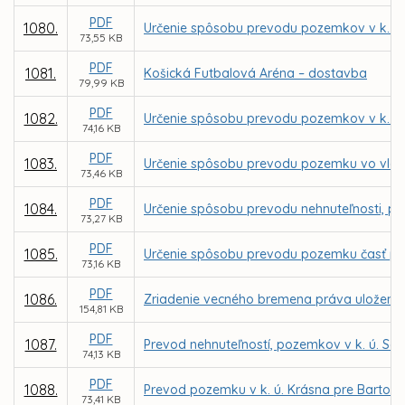
PDF
1080.
Určenie spôsobu prevodu pozemkov v k. ú
73,55 KB
PDF
1081.
Košická Futbalová Aréna – dostavba
79,99 KB
PDF
1082.
Určenie spôsobu prevodu pozemkov v k. ú
74,16 KB
PDF
1083.
Určenie spôsobu prevodu pozemku vo vlastn
73,46 KB
PDF
1084.
Určenie spôsobu prevodu nehnuteľnosti, po
73,27 KB
PDF
1085.
Určenie spôsobu prevodu pozemku časť parc
73,16 KB
PDF
1086.
Zriadenie vecného bremena práva uloženia,
154,81 KB
PDF
1087.
Prevod nehnuteľností, pozemkov v k. ú. Sev
74,13 KB
PDF
1088.
Prevod pozemku v k. ú. Krásna pre Bartol
73,41 KB