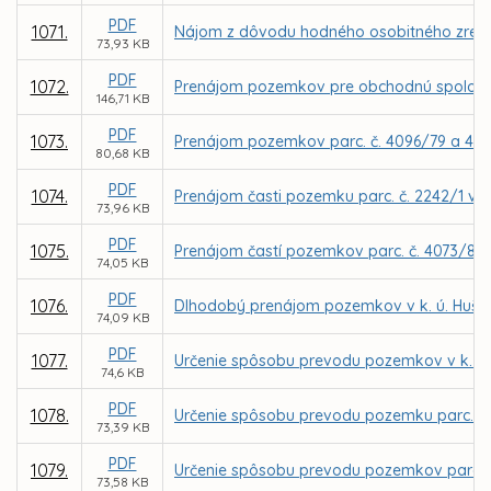
PDF
1071.
Nájom z dôvodu hodného osobitného zreteľa 
73,93 KB
PDF
1072.
Prenájom pozemkov pre obchodnú spoločno
146,71 KB
PDF
1073.
Prenájom pozemkov parc. č. 4096/79 a 4096
80,68 KB
PDF
1074.
Prenájom časti pozemku parc. č. 2242/1 v k
73,96 KB
PDF
1075.
Prenájom častí pozemkov parc. č. 4073/8 a 
74,05 KB
PDF
1076.
Dlhodobý prenájom pozemkov v k. ú. Hušták
74,09 KB
PDF
1077.
Určenie spôsobu prevodu pozemkov v k. ú.
74,6 KB
PDF
1078.
Určenie spôsobu prevodu pozemku parc. č. 
73,39 KB
PDF
1079.
Určenie spôsobu prevodu pozemkov parc. C K
73,58 KB