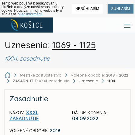
Tento web používa k poskytovaniu
služieb a analýze návštevnosti súbory
NESÚHLASÍM
SÚHLASÍM
cookie. Používaním tohto webu s tým
súhlasíte.
Viac informácií
Uznesenia:
1069 - 1125
XXXI. zasadnutie
Mestské zastupiteľstvo
Volebné obdobie:
2018 - 2022
ZASADNUTIE:
XXXI. zasadnutie
Uznesenie
1104
Zasadnutie
XXXI.
NÁZOV:
DÁTUM KONANIA:
ZASADNUTIE
08.09.2022
2018
VOLEBNÉ OBDOBIE: