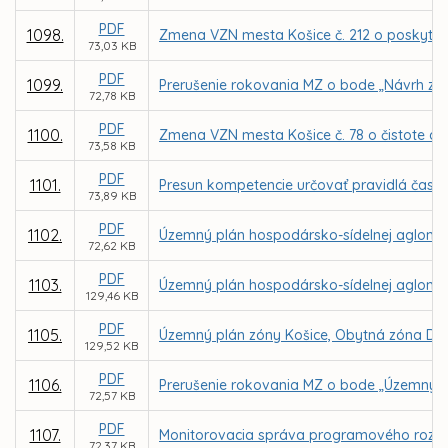
PDF
1098.
Zmena VZN mesta Košice č. 212 o poskytova
73,03 KB
PDF
1099.
Prerušenie rokovania MZ o bode „Návrh zmi
72,78 KB
PDF
1100.
Zmena VZN mesta Košice č. 78 o čistote a 
73,58 KB
PDF
1101.
Presun kompetencie určovať pravidlá času
73,89 KB
PDF
1102.
Územný plán hospodársko-sídelnej aglomerá
72,62 KB
PDF
1103.
Územný plán hospodársko-sídelnej aglomer
129,46 KB
PDF
1105.
Územný plán zóny Košice, Obytná zóna Dom
129,52 KB
PDF
1106.
Prerušenie rokovania MZ o bode „Územný pl
72,57 KB
PDF
1107.
Monitorovacia správa programového rozpo
72,37 KB