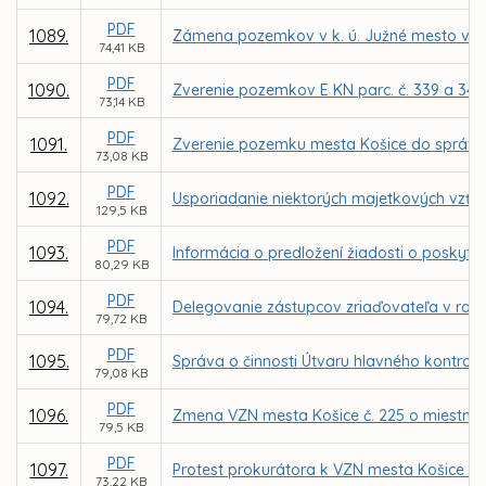
PDF
1089.
Zámena pozemkov v k. ú. Južné mesto vo vl
74,41 KB
PDF
1090.
Zverenie pozemkov E KN parc. č. 339 a 341
73,14 KB
PDF
1091.
Zverenie pozemku mesta Košice do správy 
73,08 KB
PDF
1092.
Usporiadanie niektorých majetkových vzťah
129,5 KB
PDF
1093.
Informácia o predložení žiadosti o poskytnu
80,29 KB
PDF
1094.
Delegovanie zástupcov zriaďovateľa v radá
79,72 KB
PDF
1095.
Správa o činnosti Útvaru hlavného kontrol
79,08 KB
PDF
1096.
Zmena VZN mesta Košice č. 225 o miestnej d
79,5 KB
PDF
1097.
Protest prokurátora k VZN mesta Košice č. 2
73,22 KB