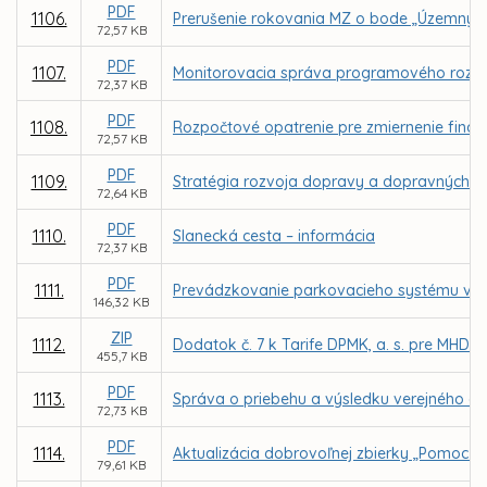
PDF
1106.
Prerušenie rokovania MZ o bode „Územný pl
72,57 KB
PDF
1107.
Monitorovacia správa programového rozpo
72,37 KB
PDF
1108.
Rozpočtové opatrenie pre zmiernenie finanč
72,57 KB
PDF
1109.
Stratégia rozvoja dopravy a dopravných s
72,64 KB
PDF
1110.
Slanecká cesta – informácia
72,37 KB
PDF
1111.
Prevádzkovanie parkovacieho systému v me
146,32 KB
ZIP
1112.
Dodatok č. 7 k Tarife DPMK, a. s. pre MHD 
455,7 KB
PDF
1113.
Správa o priebehu a výsledku verejného ob
72,73 KB
PDF
1114.
Aktualizácia dobrovoľnej zbierky „Pomoc pr
79,61 KB