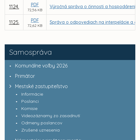
PDF
1124.
Výročná správa o činnosti a hospodárení nez
72,56 KB
PDF
1125.
Správa o odpovediach na interpelácie a do
72,62 KB
Samospráva
Komunálne voľby 2026
Primátor
Mestské zastupiteľstvo
Informácie
Poslanci
Komisie
Videozáznamy zo zasadnutí
Odmeny poslancov
Zrušené uznesenia