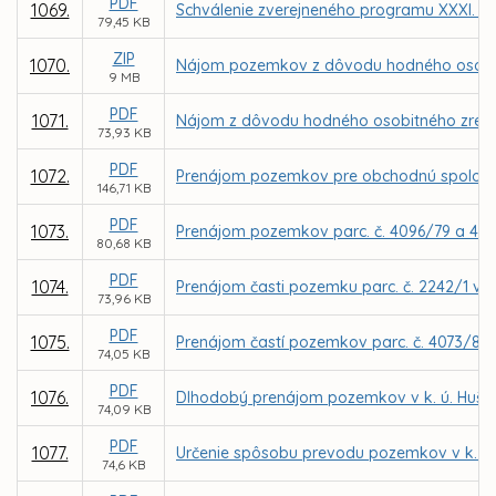
PDF
1069.
Schválenie zverejneného programu XXXI. za
79,45 KB
ZIP
1070.
Nájom pozemkov z dôvodu hodného osobitnéh
9 MB
PDF
1071.
Nájom z dôvodu hodného osobitného zreteľa 
73,93 KB
PDF
1072.
Prenájom pozemkov pre obchodnú spoločno
146,71 KB
PDF
1073.
Prenájom pozemkov parc. č. 4096/79 a 4096
80,68 KB
PDF
1074.
Prenájom časti pozemku parc. č. 2242/1 v k
73,96 KB
PDF
1075.
Prenájom častí pozemkov parc. č. 4073/8 a 
74,05 KB
PDF
1076.
Dlhodobý prenájom pozemkov v k. ú. Hušták
74,09 KB
PDF
1077.
Určenie spôsobu prevodu pozemkov v k. ú.
74,6 KB