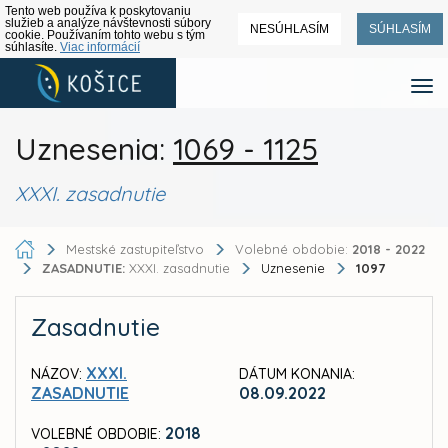
Tento web používa k poskytovaniu
služieb a analýze návštevnosti súbory
NESÚHLASÍM
SÚHLASÍM
cookie. Používaním tohto webu s tým
súhlasíte.
Viac informácií
Uznesenia:
1069 - 1125
XXXI. zasadnutie
Mestské zastupiteľstvo
Volebné obdobie:
2018 - 2022
ZASADNUTIE:
XXXI. zasadnutie
Uznesenie
1097
Zasadnutie
XXXI.
NÁZOV:
DÁTUM KONANIA:
ZASADNUTIE
08.09.2022
2018
VOLEBNÉ OBDOBIE: