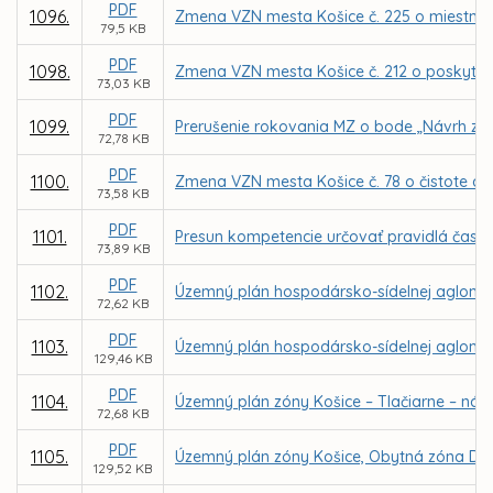
PDF
1096.
Zmena VZN mesta Košice č. 225 o miestnej d
79,5 KB
PDF
1098.
Zmena VZN mesta Košice č. 212 o poskytova
73,03 KB
PDF
1099.
Prerušenie rokovania MZ o bode „Návrh zmi
72,78 KB
PDF
1100.
Zmena VZN mesta Košice č. 78 o čistote a 
73,58 KB
PDF
1101.
Presun kompetencie určovať pravidlá času
73,89 KB
PDF
1102.
Územný plán hospodársko-sídelnej aglomerá
72,62 KB
PDF
1103.
Územný plán hospodársko-sídelnej aglomer
129,46 KB
PDF
1104.
Územný plán zóny Košice – Tlačiarne – náv
72,68 KB
PDF
1105.
Územný plán zóny Košice, Obytná zóna Dom
129,52 KB