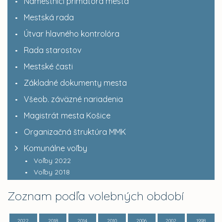
Námestníci primátora mesta
Mestská rada
Útvar hlavného kontrolóra
Rada starostov
Mestské časti
Základné dokumenty mesta
Všeob. záväzné nariadenia
Magistrát mesta Košice
Organizačná štruktúra MMK
Komunálne voľby
Voľby 2022
Voľby 2018
Zoznam podľa volebných období
2022
2018
2014
2010
2006
2002
1998