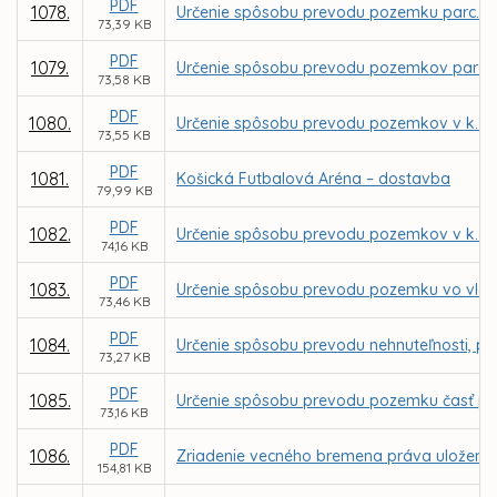
PDF
1078.
Určenie spôsobu prevodu pozemku parc. č. 
73,39 KB
PDF
1079.
Určenie spôsobu prevodu pozemkov parc. C K
73,58 KB
PDF
1080.
Určenie spôsobu prevodu pozemkov v k. ú
73,55 KB
PDF
1081.
Košická Futbalová Aréna – dostavba
79,99 KB
PDF
1082.
Určenie spôsobu prevodu pozemkov v k. ú
74,16 KB
PDF
1083.
Určenie spôsobu prevodu pozemku vo vlastn
73,46 KB
PDF
1084.
Určenie spôsobu prevodu nehnuteľnosti, po
73,27 KB
PDF
1085.
Určenie spôsobu prevodu pozemku časť parc
73,16 KB
PDF
1086.
Zriadenie vecného bremena práva uloženia,
154,81 KB