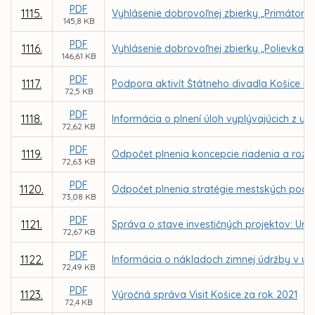
PDF
1115.
Vyhlásenie dobrovoľnej zbierky „Primátors
145,8 KB
PDF
1116.
Vyhlásenie dobrovoľnej zbierky „Polievka s
146,61 KB
PDF
1117.
Podpora aktivít Štátneho divadla Košice n
72,5 KB
PDF
1118.
Informácia o plnení úloh vyplývajúcich z u
72,62 KB
PDF
1119.
Odpočet plnenia koncepcie riadenia a rozvo
72,63 KB
PDF
1120.
Odpočet plnenia stratégie mestských podni
73,08 KB
PDF
1121.
Správa o stave investičných projektov: Urče
72,67 KB
PDF
1122.
Informácia o nákladoch zimnej údržby v u
72,49 KB
PDF
1123.
Výročná správa Visit Košice za rok 2021
72,4 KB