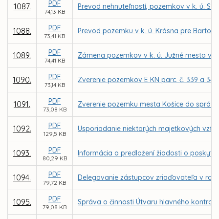
PDF
1087.
Prevod nehnuteľností, pozemkov v k. ú. Sev
74,13 KB
PDF
1088.
Prevod pozemku v k. ú. Krásna pre Bartol
73,41 KB
PDF
1089.
Zámena pozemkov v k. ú. Južné mesto vo vl
74,41 KB
PDF
1090.
Zverenie pozemkov E KN parc. č. 339 a 341
73,14 KB
PDF
1091.
Zverenie pozemku mesta Košice do správy 
73,08 KB
PDF
1092.
Usporiadanie niektorých majetkových vzťah
129,5 KB
PDF
1093.
Informácia o predložení žiadosti o poskytnu
80,29 KB
PDF
1094.
Delegovanie zástupcov zriaďovateľa v radá
79,72 KB
PDF
1095.
Správa o činnosti Útvaru hlavného kontrol
79,08 KB