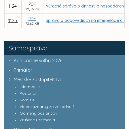
PDF
1124.
Výročná správa o činnosti a hospodárení nez
72,56 KB
PDF
1125.
Správa o odpovediach na interpelácie a do
72,62 KB
Samospráva
Komunálne voľby 2026
Primátor
Mestské zastupiteľstvo
Informácie
Poslanci
Komisie
Videozáznamy zo zasadnutí
Odmeny poslancov
Zrušené uznesenia