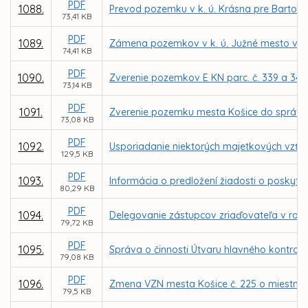
PDF
1088.
Prevod pozemku v k. ú. Krásna pre Bartol
73,41 KB
PDF
1089.
Zámena pozemkov v k. ú. Južné mesto vo vl
74,41 KB
PDF
1090.
Zverenie pozemkov E KN parc. č. 339 a 341
73,14 KB
PDF
1091.
Zverenie pozemku mesta Košice do správy 
73,08 KB
PDF
1092.
Usporiadanie niektorých majetkových vzťah
129,5 KB
PDF
1093.
Informácia o predložení žiadosti o poskytnu
80,29 KB
PDF
1094.
Delegovanie zástupcov zriaďovateľa v radá
79,72 KB
PDF
1095.
Správa o činnosti Útvaru hlavného kontrol
79,08 KB
PDF
1096.
Zmena VZN mesta Košice č. 225 o miestnej d
79,5 KB