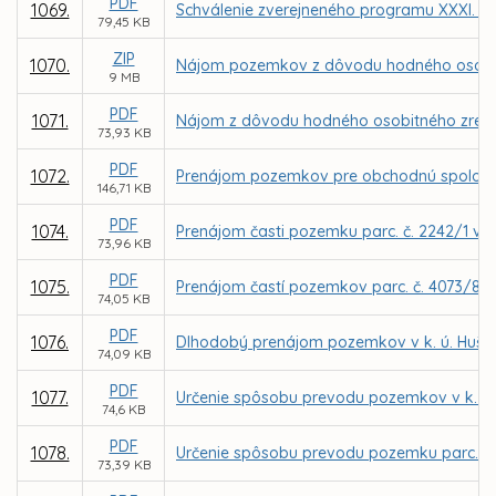
PDF
1069.
Schválenie zverejneného programu XXXI. za
79,45 KB
ZIP
1070.
Nájom pozemkov z dôvodu hodného osobitnéh
9 MB
PDF
1071.
Nájom z dôvodu hodného osobitného zreteľa 
73,93 KB
PDF
1072.
Prenájom pozemkov pre obchodnú spoločno
146,71 KB
PDF
1074.
Prenájom časti pozemku parc. č. 2242/1 v k
73,96 KB
PDF
1075.
Prenájom častí pozemkov parc. č. 4073/8 a 
74,05 KB
PDF
1076.
Dlhodobý prenájom pozemkov v k. ú. Hušták
74,09 KB
PDF
1077.
Určenie spôsobu prevodu pozemkov v k. ú.
74,6 KB
PDF
1078.
Určenie spôsobu prevodu pozemku parc. č. 
73,39 KB