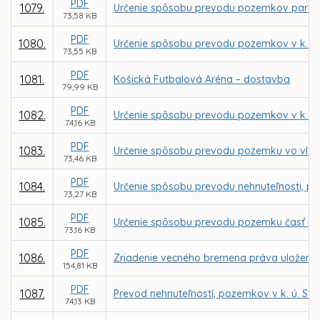
PDF
1079.
Určenie spôsobu prevodu pozemkov parc. C K
73,58 KB
PDF
1080.
Určenie spôsobu prevodu pozemkov v k. ú
73,55 KB
PDF
1081.
Košická Futbalová Aréna – dostavba
79,99 KB
PDF
1082.
Určenie spôsobu prevodu pozemkov v k. ú
74,16 KB
PDF
1083.
Určenie spôsobu prevodu pozemku vo vlastn
73,46 KB
PDF
1084.
Určenie spôsobu prevodu nehnuteľnosti, po
73,27 KB
PDF
1085.
Určenie spôsobu prevodu pozemku časť parc
73,16 KB
PDF
1086.
Zriadenie vecného bremena práva uloženia,
154,81 KB
PDF
1087.
Prevod nehnuteľností, pozemkov v k. ú. Sev
74,13 KB