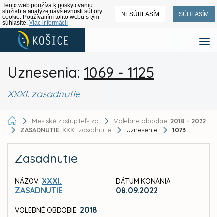
Tento web používa k poskytovaniu
služieb a analýze návštevnosti súbory
NESÚHLASÍM
SÚHLASÍM
cookie. Používaním tohto webu s tým
súhlasíte.
Viac informácií
Uznesenia:
1069 - 1125
XXXI. zasadnutie
Mestské zastupiteľstvo
Volebné obdobie:
2018 - 2022
ZASADNUTIE:
XXXI. zasadnutie
Uznesenie
1073
Zasadnutie
XXXI.
NÁZOV:
DÁTUM KONANIA:
ZASADNUTIE
08.09.2022
2018
VOLEBNÉ OBDOBIE: