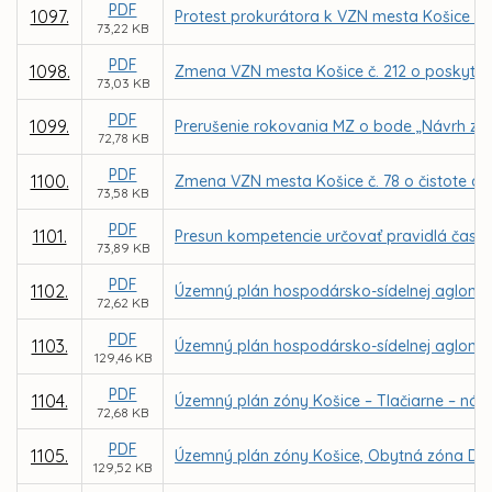
PDF
1097.
Protest prokurátora k VZN mesta Košice č. 2
73,22 KB
PDF
1098.
Zmena VZN mesta Košice č. 212 o poskytova
73,03 KB
PDF
1099.
Prerušenie rokovania MZ o bode „Návrh zmi
72,78 KB
PDF
1100.
Zmena VZN mesta Košice č. 78 o čistote a 
73,58 KB
PDF
1101.
Presun kompetencie určovať pravidlá času
73,89 KB
PDF
1102.
Územný plán hospodársko-sídelnej aglomerá
72,62 KB
PDF
1103.
Územný plán hospodársko-sídelnej aglomer
129,46 KB
PDF
1104.
Územný plán zóny Košice – Tlačiarne – náv
72,68 KB
PDF
1105.
Územný plán zóny Košice, Obytná zóna Dom
129,52 KB