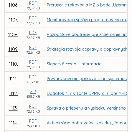
PDF
1106.
Prerušenie rokovania MZ o bode „Územný pl
72,57 KB
PDF
1107.
Monitorovacia správa programového rozpo
72,37 KB
PDF
1108.
Rozpočtové opatrenie pre zmiernenie finanč
72,57 KB
PDF
1109.
Stratégia rozvoja dopravy a dopravných s
72,64 KB
PDF
1110.
Slanecká cesta – informácia
72,37 KB
PDF
1111.
Prevádzkovanie parkovacieho systému v me
146,32 KB
ZIP
1112.
Dodatok č. 7 k Tarife DPMK, a. s. pre MHD 
455,7 KB
PDF
1113.
Správa o priebehu a výsledku verejného ob
72,73 KB
PDF
1114.
Aktualizácia dobrovoľnej zbierky „Pomoc pr
79,61 KB