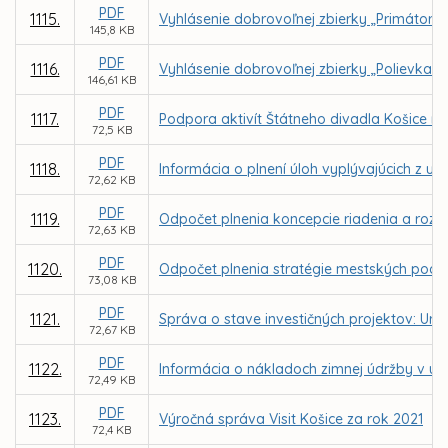
PDF
1115.
Vyhlásenie dobrovoľnej zbierky „Primátors
145,8 KB
PDF
1116.
Vyhlásenie dobrovoľnej zbierky „Polievka s
146,61 KB
PDF
1117.
Podpora aktivít Štátneho divadla Košice n
72,5 KB
PDF
1118.
Informácia o plnení úloh vyplývajúcich z u
72,62 KB
PDF
1119.
Odpočet plnenia koncepcie riadenia a rozvo
72,63 KB
PDF
1120.
Odpočet plnenia stratégie mestských podni
73,08 KB
PDF
1121.
Správa o stave investičných projektov: Urče
72,67 KB
PDF
1122.
Informácia o nákladoch zimnej údržby v u
72,49 KB
PDF
1123.
Výročná správa Visit Košice za rok 2021
72,4 KB