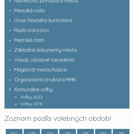
Námestníci primátora mesta
Mestská rada
Útvar hlavného kontrolóra
Rada starostov
Mestské časti
Základné dokumenty mesta
Všeob. záväzné nariadenia
Magistrát mesta Košice
Organizačná štruktúra MMK
Komunálne voľby
Voľby 2022
Voľby 2018
Zoznam podľa volebných období
2022
2018
2014
2010
2006
2002
1998