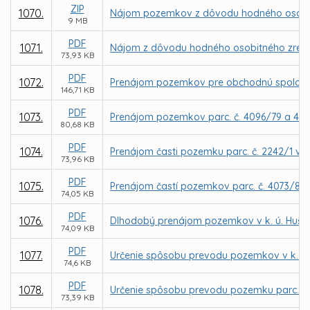
ZIP
1070.
Nájom pozemkov z dôvodu hodného osobitnéh
9 MB
PDF
1071.
Nájom z dôvodu hodného osobitného zreteľa 
73,93 KB
PDF
1072.
Prenájom pozemkov pre obchodnú spoločno
146,71 KB
PDF
1073.
Prenájom pozemkov parc. č. 4096/79 a 4096
80,68 KB
PDF
1074.
Prenájom časti pozemku parc. č. 2242/1 v k
73,96 KB
PDF
1075.
Prenájom častí pozemkov parc. č. 4073/8 a 
74,05 KB
PDF
1076.
Dlhodobý prenájom pozemkov v k. ú. Hušták
74,09 KB
PDF
1077.
Určenie spôsobu prevodu pozemkov v k. ú.
74,6 KB
PDF
1078.
Určenie spôsobu prevodu pozemku parc. č. 
73,39 KB