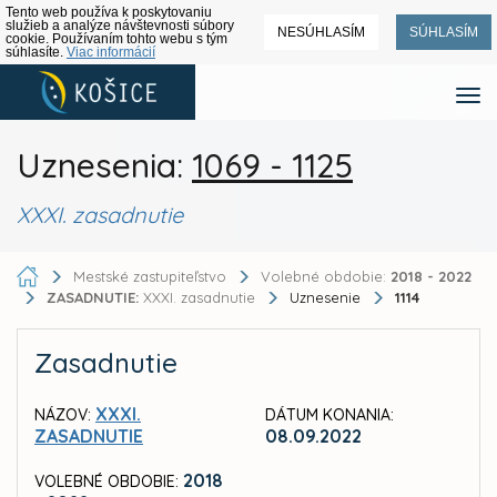
Tento web používa k poskytovaniu
služieb a analýze návštevnosti súbory
NESÚHLASÍM
SÚHLASÍM
cookie. Používaním tohto webu s tým
súhlasíte.
Viac informácií
Uznesenia:
1069 - 1125
XXXI. zasadnutie
Mestské zastupiteľstvo
Volebné obdobie:
2018 - 2022
ZASADNUTIE:
XXXI. zasadnutie
Uznesenie
1114
Zasadnutie
XXXI.
NÁZOV:
DÁTUM KONANIA:
ZASADNUTIE
08.09.2022
2018
VOLEBNÉ OBDOBIE: