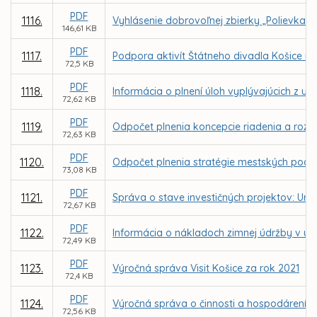
PDF
1116.
Vyhlásenie dobrovoľnej zbierky „Polievka s
146,61 KB
PDF
1117.
Podpora aktivít Štátneho divadla Košice n
72,5 KB
PDF
1118.
Informácia o plnení úloh vyplývajúcich z u
72,62 KB
PDF
1119.
Odpočet plnenia koncepcie riadenia a rozvo
72,63 KB
PDF
1120.
Odpočet plnenia stratégie mestských podni
73,08 KB
PDF
1121.
Správa o stave investičných projektov: Urče
72,67 KB
PDF
1122.
Informácia o nákladoch zimnej údržby v u
72,49 KB
PDF
1123.
Výročná správa Visit Košice za rok 2021
72,4 KB
PDF
1124.
Výročná správa o činnosti a hospodárení nez
72,56 KB