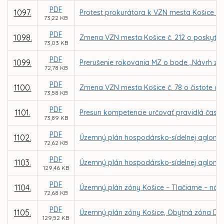
PDF
1097.
Protest prokurátora k VZN mesta Košice č. 2
73,22 KB
PDF
1098.
Zmena VZN mesta Košice č. 212 o poskytova
73,03 KB
PDF
1099.
Prerušenie rokovania MZ o bode „Návrh zmi
72,78 KB
PDF
1100.
Zmena VZN mesta Košice č. 78 o čistote a 
73,58 KB
PDF
1101.
Presun kompetencie určovať pravidlá času
73,89 KB
PDF
1102.
Územný plán hospodársko-sídelnej aglomerá
72,62 KB
PDF
1103.
Územný plán hospodársko-sídelnej aglomer
129,46 KB
PDF
1104.
Územný plán zóny Košice – Tlačiarne – náv
72,68 KB
PDF
1105.
Územný plán zóny Košice, Obytná zóna Dom
129,52 KB