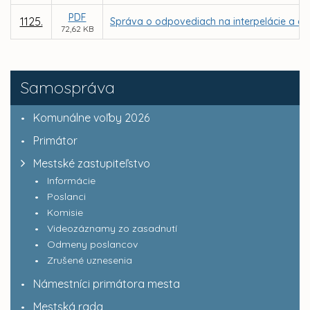
PDF
1125.
Správa o odpovediach na interpelácie a do
72,62 KB
Samospráva
Komunálne voľby 2026
Primátor
Mestské zastupiteľstvo
Informácie
Poslanci
Komisie
Videozáznamy zo zasadnutí
Odmeny poslancov
Zrušené uznesenia
Námestníci primátora mesta
Mestská rada