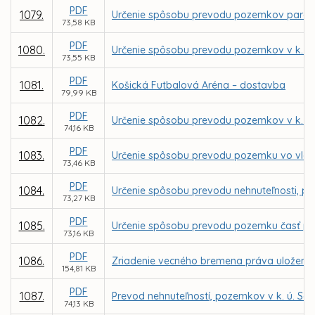
PDF
1079.
Určenie spôsobu prevodu pozemkov parc. C K
73,58 KB
PDF
1080.
Určenie spôsobu prevodu pozemkov v k. ú
73,55 KB
PDF
1081.
Košická Futbalová Aréna – dostavba
79,99 KB
PDF
1082.
Určenie spôsobu prevodu pozemkov v k. ú
74,16 KB
PDF
1083.
Určenie spôsobu prevodu pozemku vo vlastn
73,46 KB
PDF
1084.
Určenie spôsobu prevodu nehnuteľnosti, po
73,27 KB
PDF
1085.
Určenie spôsobu prevodu pozemku časť parc
73,16 KB
PDF
1086.
Zriadenie vecného bremena práva uloženia,
154,81 KB
PDF
1087.
Prevod nehnuteľností, pozemkov v k. ú. Sev
74,13 KB