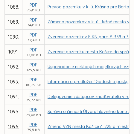
PDF
1088.
Prevod pozemku v k. ú. Krásna pre Bartol
73,41 KB
PDF
1089.
Zámena pozemkov v k. ú. Južné mesto vo vl
74,41 KB
PDF
1090.
Zverenie pozemkov E KN parc. č. 339 a 341
73,14 KB
PDF
1091.
Zverenie pozemku mesta Košice do správy 
73,08 KB
PDF
1092.
Usporiadanie niektorých majetkových vzťah
129,5 KB
PDF
1093.
Informácia o predložení žiadosti o poskytnu
80,29 KB
PDF
1094.
Delegovanie zástupcov zriaďovateľa v radá
79,72 KB
PDF
1095.
Správa o činnosti Útvaru hlavného kontrol
79,08 KB
PDF
1096.
Zmena VZN mesta Košice č. 225 o miestnej d
79,5 KB