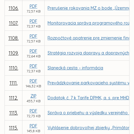
PDF
1106.
Prerušenie rokovania MZ o bode „Územný pl
72,57 KB
PDF
1107.
Monitorovacia správa programového rozpo
72,37 KB
PDF
1108.
Rozpočtové opatrenie pre zmiernenie finanč
72,57 KB
PDF
1109.
Stratégia rozvoja dopravy a dopravných s
72,64 KB
PDF
1110.
Slanecká cesta – informácia
72,37 KB
PDF
1111.
Prevádzkovanie parkovacieho systému v me
146,32 KB
ZIP
1112.
Dodatok č. 7 k Tarife DPMK, a. s. pre MHD 
455,7 KB
PDF
1113.
Správa o priebehu a výsledku verejného ob
72,73 KB
PDF
1115.
Vyhlásenie dobrovoľnej zbierky „Primátors
145,8 KB