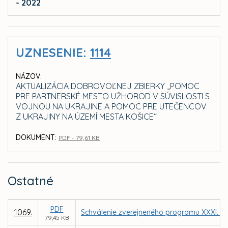
- 2022
UZNESENIE:
1114
NÁZOV:
AKTUALIZÁCIA DOBROVOĽNEJ ZBIERKY „POMOC
PRE PARTNERSKÉ MESTO UŽHOROD V SÚVISLOSTI S
VOJNOU NA UKRAJINE A POMOC PRE UTEČENCOV
Z UKRAJINY NA ÚZEMÍ MESTA KOŠICE“
DOKUMENT:
PDF - 79,61 KB
Ostatné
PDF
1069.
Schválenie zverejneného programu XXXI. za
79,45 KB