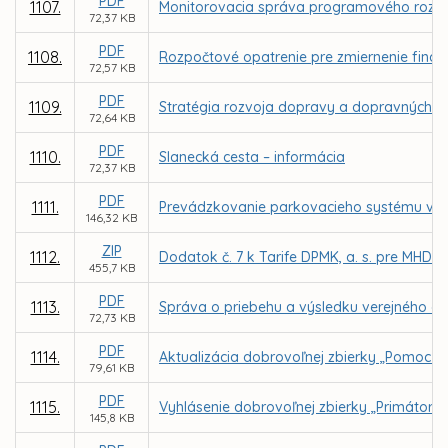
PDF
1107.
Monitorovacia správa programového rozpo
72,37 KB
PDF
1108.
Rozpočtové opatrenie pre zmiernenie finanč
72,57 KB
PDF
1109.
Stratégia rozvoja dopravy a dopravných s
72,64 KB
PDF
1110.
Slanecká cesta – informácia
72,37 KB
PDF
1111.
Prevádzkovanie parkovacieho systému v me
146,32 KB
ZIP
1112.
Dodatok č. 7 k Tarife DPMK, a. s. pre MHD 
455,7 KB
PDF
1113.
Správa o priebehu a výsledku verejného ob
72,73 KB
PDF
1114.
Aktualizácia dobrovoľnej zbierky „Pomoc pr
79,61 KB
PDF
1115.
Vyhlásenie dobrovoľnej zbierky „Primátors
145,8 KB