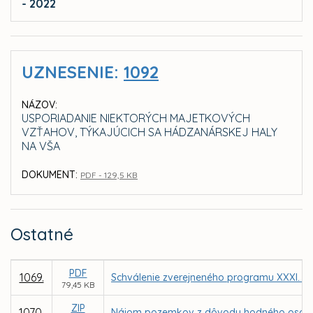
- 2022
UZNESENIE:
1092
NÁZOV:
USPORIADANIE NIEKTORÝCH MAJETKOVÝCH
VZŤAHOV, TÝKAJÚCICH SA HÁDZANÁRSKEJ HALY
NA VŠA
DOKUMENT:
PDF - 129,5 KB
Ostatné
PDF
1069.
Schválenie zverejneného programu XXXI. za
79,45 KB
ZIP
1070.
Nájom pozemkov z dôvodu hodného osobitnéh