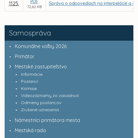
PDF
1125.
Správa o odpovediach na interpelácie a do
72,62 KB
Samospráva
Komunálne voľby 2026
Primátor
Mestské zastupiteľstvo
Informácie
Poslanci
Komisie
Videozáznamy zo zasadnutí
Odmeny poslancov
Zrušené uznesenia
Námestníci primátora mesta
Mestská rada