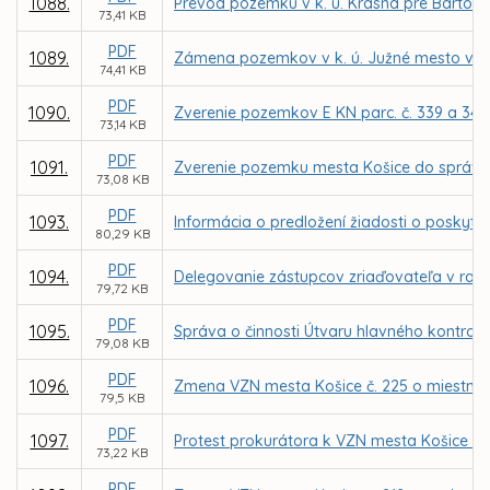
1088.
Prevod pozemku v k. ú. Krásna pre Bartol
73,41 KB
PDF
1089.
Zámena pozemkov v k. ú. Južné mesto vo vl
74,41 KB
PDF
1090.
Zverenie pozemkov E KN parc. č. 339 a 341
73,14 KB
PDF
1091.
Zverenie pozemku mesta Košice do správy 
73,08 KB
PDF
1093.
Informácia o predložení žiadosti o poskytnu
80,29 KB
PDF
1094.
Delegovanie zástupcov zriaďovateľa v radá
79,72 KB
PDF
1095.
Správa o činnosti Útvaru hlavného kontrol
79,08 KB
PDF
1096.
Zmena VZN mesta Košice č. 225 o miestnej d
79,5 KB
PDF
1097.
Protest prokurátora k VZN mesta Košice č. 2
73,22 KB
PDF