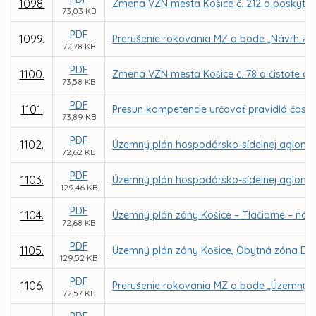
1098.
Zmena VZN mesta Košice č. 212 o poskytova
73,03 KB
PDF
1099.
Prerušenie rokovania MZ o bode „Návrh zmi
72,78 KB
PDF
1100.
Zmena VZN mesta Košice č. 78 o čistote a 
73,58 KB
PDF
1101.
Presun kompetencie určovať pravidlá času
73,89 KB
PDF
1102.
Územný plán hospodársko-sídelnej aglomerá
72,62 KB
PDF
1103.
Územný plán hospodársko-sídelnej aglomer
129,46 KB
PDF
1104.
Územný plán zóny Košice – Tlačiarne – náv
72,68 KB
PDF
1105.
Územný plán zóny Košice, Obytná zóna Dom
129,52 KB
PDF
1106.
Prerušenie rokovania MZ o bode „Územný pl
72,57 KB