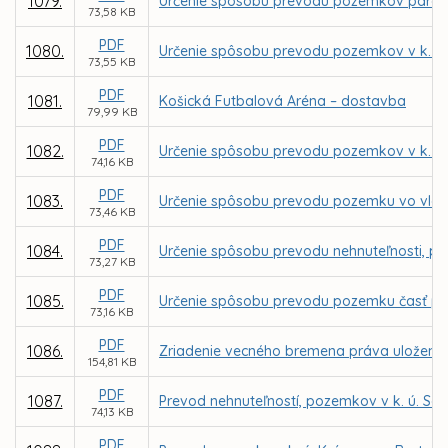
1079.
Určenie spôsobu prevodu pozemkov parc. C K
73,58 KB
PDF
1080.
Určenie spôsobu prevodu pozemkov v k. ú
73,55 KB
PDF
1081.
Košická Futbalová Aréna – dostavba
79,99 KB
PDF
1082.
Určenie spôsobu prevodu pozemkov v k. ú
74,16 KB
PDF
1083.
Určenie spôsobu prevodu pozemku vo vlastn
73,46 KB
PDF
1084.
Určenie spôsobu prevodu nehnuteľnosti, po
73,27 KB
PDF
1085.
Určenie spôsobu prevodu pozemku časť parc
73,16 KB
PDF
1086.
Zriadenie vecného bremena práva uloženia,
154,81 KB
PDF
1087.
Prevod nehnuteľností, pozemkov v k. ú. Sev
74,13 KB
PDF