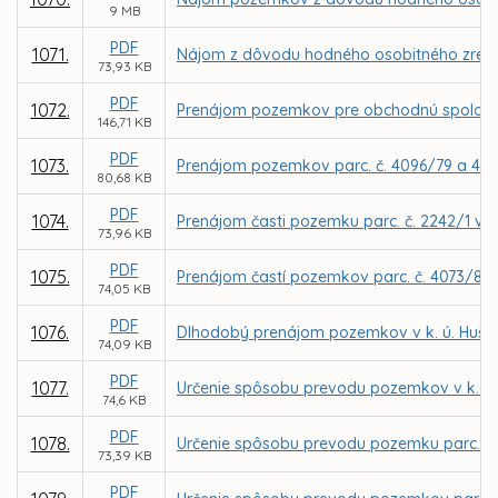
9 MB
PDF
1071.
Nájom z dôvodu hodného osobitného zreteľa 
73,93 KB
PDF
1072.
Prenájom pozemkov pre obchodnú spoločno
146,71 KB
PDF
1073.
Prenájom pozemkov parc. č. 4096/79 a 4096
80,68 KB
PDF
1074.
Prenájom časti pozemku parc. č. 2242/1 v k
73,96 KB
PDF
1075.
Prenájom častí pozemkov parc. č. 4073/8 a 
74,05 KB
PDF
1076.
Dlhodobý prenájom pozemkov v k. ú. Hušták
74,09 KB
PDF
1077.
Určenie spôsobu prevodu pozemkov v k. ú.
74,6 KB
PDF
1078.
Určenie spôsobu prevodu pozemku parc. č. 
73,39 KB
PDF