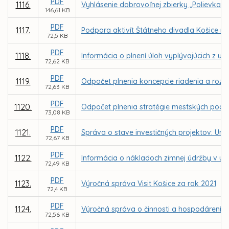
PDF
1116.
Vyhlásenie dobrovoľnej zbierky „Polievka s
146,61 KB
PDF
1117.
Podpora aktivít Štátneho divadla Košice n
72,5 KB
PDF
1118.
Informácia o plnení úloh vyplývajúcich z u
72,62 KB
PDF
1119.
Odpočet plnenia koncepcie riadenia a rozvo
72,63 KB
PDF
1120.
Odpočet plnenia stratégie mestských podni
73,08 KB
PDF
1121.
Správa o stave investičných projektov: Urče
72,67 KB
PDF
1122.
Informácia o nákladoch zimnej údržby v u
72,49 KB
PDF
1123.
Výročná správa Visit Košice za rok 2021
72,4 KB
PDF
1124.
Výročná správa o činnosti a hospodárení nez
72,56 KB