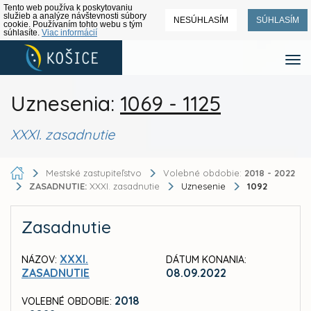
Tento web používa k poskytovaniu
služieb a analýze návštevnosti súbory
NESÚHLASÍM
SÚHLASÍM
cookie. Používaním tohto webu s tým
súhlasíte.
Viac informácií
Uznesenia:
1069 - 1125
XXXI. zasadnutie
Mestské zastupiteľstvo
Volebné obdobie:
2018 - 2022
ZASADNUTIE:
XXXI. zasadnutie
Uznesenie
1092
Zasadnutie
XXXI.
NÁZOV:
DÁTUM KONANIA:
ZASADNUTIE
08.09.2022
2018
VOLEBNÉ OBDOBIE: