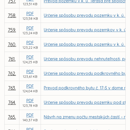
757.
Prevod pozemku v k. ú. Terasa pre spoločno
123,51 KB
PDF
758.
Určenie spôsobu prevodu pozemku v k. ú. Se
123,58 KB
PDF
759.
Určenie spôsobu prevodu pozemkov v k. ú. 
123,24 KB
PDF
760.
Určenie spôsobu prevodu pozemku v k. ú. My
123,22 KB
PDF
761.
Určenie spôsobu prevodu nehnuteľnosti, par
124,25 KB
PDF
762.
Určenie spôsobu prevodu podkrovného bytu 
123,61 KB
PDF
763.
Prevod podkrovného bytu č. 17-S v dome na
124,04 KB
PDF
764.
Určenie spôsobu prevodu pozemku pod stavbou
123,78 KB
PDF
765.
Návrh na zmenu počtu mestských častí – náv
140,37 KB
PDF