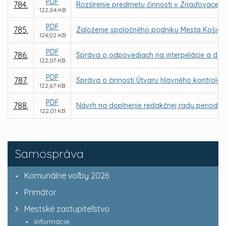
PDF
784.
Rozšírenie predmetu činnosti v Zriaďovacej l
122,04 KB
PDF
785.
Založenie spoločného podniku Mesta Košice
124,02 KB
PDF
786.
Správa o odpovediach na interpelácie a dopy
122,07 KB
PDF
787.
Správa o činnosti Útvaru hlavného kontroló
122,67 KB
PDF
788.
Návrh na doplnenie redakčnej rady periodika
122,01 KB
Samospráva
Komunálne voľby 2026
Primátor
Mestské zastupiteľstvo
Informácie