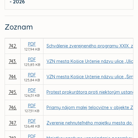
- 2026
Zoznam
PDF
742.
Schválenie zverejneného programu XXIX. zas
127,94 KB
PDF
743.
VZN mesta Košice Určenie názvu ulice „Ulica
125,85 KB
PDF
744.
VZN mesta Košice Určenie názvu ulice „Šimek
125,84 KB
PDF
745.
Protest prokurátora proti niektorým ustanov
126,51 KB
PDF
746.
Priamy nájom malej telocvične v objekte ZŠ
127,51 KB
PDF
747.
Zverenie nehnuteľného majetku mesta do spr
126,48 KB
PDF