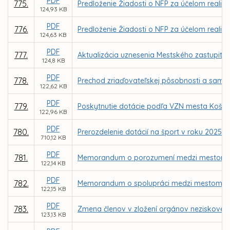
PDF
775.
Predloženie Žiadosti o NFP za účelom realizác
124,93 KB
PDF
776.
Predloženie Žiadosti o NFP za účelom realizá
124,63 KB
PDF
777.
Aktualizácia uznesenia Mestského zastupiteľ
124,8 KB
PDF
778.
Prechod zriaďovateľskej pôsobnosti a samos
122,62 KB
PDF
779.
Poskytnutie dotácie podľa VZN mesta Košice
122,96 KB
PDF
780.
Prerozdelenie dotácií na šport v roku 2025
710,12 KB
PDF
781.
Memorandum o porozumení medzi mestom K
122,14 KB
PDF
782.
Memorandum o spolupráci medzi mestom Košic
122,15 KB
PDF
783.
Zmena členov v zložení orgánov neziskovej or
123,13 KB