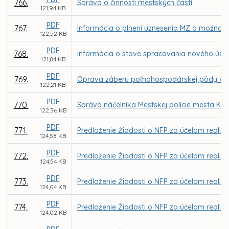
766.
Správa o činnosti mestských častí
121,94 KB
PDF
767.
Informácia o plnení uznesenia MZ o možnosti
122,52 KB
PDF
768.
Informácia o stave spracovania nového úze
121,84 KB
PDF
769.
Oprava záberu poľnohospodárskej pôdy v Sp
122,21 KB
PDF
770.
Správa náčelníka Mestskej polície mesta Koši
122,36 KB
PDF
771.
Predloženie Žiadosti o NFP za účelom realizác
124,58 KB
PDF
772.
Predloženie Žiadosti o NFP za účelom realizá
124,54 KB
PDF
773.
Predloženie Žiadosti o NFP za účelom realiz
124,04 KB
PDF
774.
Predloženie Žiadosti o NFP za účelom realizá
124,02 KB