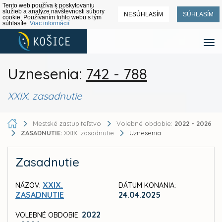
Tento web používa k poskytovaniu
služieb a analýze návštevnosti súbory
NESÚHLASÍM
SÚHLASÍM
cookie. Používaním tohto webu s tým
súhlasíte.
Viac informácií
Uznesenia:
742 - 788
XXIX. zasadnutie
Mestské zastupiteľstvo
Volebné obdobie:
2022 - 2026
ZASADNUTIE:
XXIX. zasadnutie
Uznesenia
Zasadnutie
XXIX.
NÁZOV:
DÁTUM KONANIA:
ZASADNUTIE
24.04.2025
2022
VOLEBNÉ OBDOBIE: