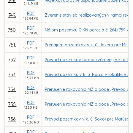
748.
Majetkovoprávne usporiadanie pozemkov v k.
244,19 KB
PDF
749.
Zverenie stavieb realizovaných v rámci revi
122,84 KB
PDF
750.
Nájom pozemku C KN parcela č. 264/759 v k.
123,78 KB
PDF
751.
Prenájom pozemkov v k. ú. Jazero pre Mest
123,31 KB
PDF
752.
Prevod pozemkov formou zámeny v k. ú. Hu
123,8 KB
PDF
753.
Prevod pozemku v k. ú. Barca v lokalite Bar
123,33 KB
PDF
754.
Prerušenie rokovania MZ o bode „Prevod poz
122,44 KB
PDF
755.
Prerušenie rokovania MZ o bode „Prevod poz
122,5 KB
PDF
756.
Prevod pozemkov v k. ú. Sokoľ pre Matúša 
123,36 KB
PDF