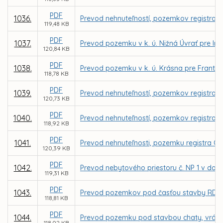
PDF
1036.
Prevod nehnuteľností, pozemkov registra C 
119,48 KB
PDF
1037.
Prevod pozemku v k. ú. Nižná Úvrať pre Ing
120,84 KB
PDF
1038.
Prevod pozemku v k. ú. Krásna pre Frant
118,78 KB
PDF
1039.
Prevod nehnuteľností, pozemkov registra C 
120,73 KB
PDF
1040.
Prevod nehnuteľností, pozemkov registra C
118,92 KB
PDF
1041.
Prevod nehnuteľnosti, pozemku registra C 
120,39 KB
PDF
1042.
Prevod nebytového priestoru č. NP 1 v dom
119,31 KB
PDF
1043.
Prevod pozemkov pod časťou stavby RD vráta
118,81 KB
PDF
1044.
Prevod pozemku pod stavbou chaty, vrátane
118,02 KB