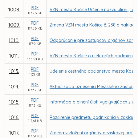
PDF
1008.
VZN mesta Košice Určenie názvu ulice „Ľub
117,26 KB
PDF
1009.
Zmena VZN mesta Košice č. 238 o naklad
117,56 KB
PDF
1010.
Odporúčanie pre zástupcov orgánov samosp
117,9 KB
PDF
1011.
VZN mesta Košice o niektorých podmienka
133,91 KB
PDF
1013.
Udelenie čestného občianstva mesta Košic
117,1 KB
PDF
1014.
Aktualizácia uznesenia Mestského zastupit
117,52 KB
PDF
1015.
Informácia o plnení úloh vyplývajúcich z u
117,3 KB
PDF
1016.
Rozšírenie predmetu podnikania v zaklad
117,61 KB
PDF
1017.
Zmena v zložení orgánov neziskovej organizá
117,64 KB