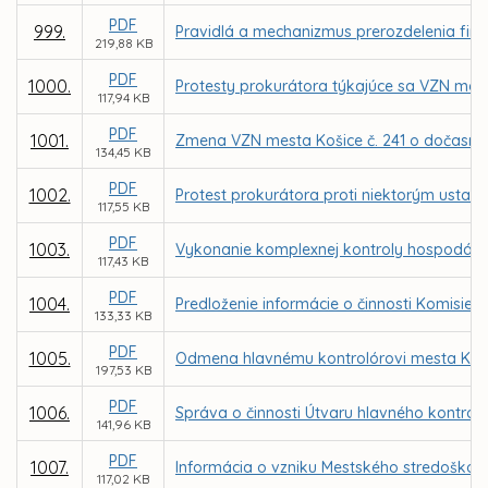
PDF
999.
Pravidlá a mechanizmus prerozdelenia fin
219,88 KB
PDF
1000.
Protesty prokurátora týkajúce sa VZN me
117,94 KB
PDF
1001.
Zmena VZN mesta Košice č. 241 o dočasn
134,45 KB
PDF
1002.
Protest prokurátora proti niektorým ustan
117,55 KB
PDF
1003.
Vykonanie komplexnej kontroly hospodáreni
117,43 KB
PDF
1004.
Predloženie informácie o činnosti Komisie
133,33 KB
PDF
1005.
Odmena hlavnému kontrolórovi mesta Koši
197,53 KB
PDF
1006.
Správa o činnosti Útvaru hlavného kontrol
141,96 KB
PDF
1007.
Informácia o vzniku Mestského stredoškols
117,02 KB