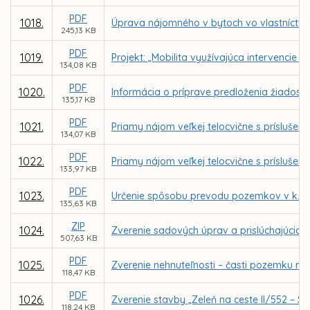
PDF
1018.
Úprava nájomného v bytoch vo vlastníctve 
245,13 KB
PDF
1019.
Projekt: „Mobilita využívajúca intervencie
134,08 KB
PDF
1020.
Informácia o príprave predloženia žiadost
135,17 KB
PDF
1021.
Priamy nájom veľkej telocvične s prísluše
134,07 KB
PDF
1022.
Priamy nájom veľkej telocvične s príslušen
133,97 KB
PDF
1023.
Určenie spôsobu prevodu pozemkov v k. ú.
135,63 KB
ZIP
1024.
Zverenie sadových úprav a prislúchajúcich
507,63 KB
PDF
1025.
Zverenie nehnuteľnosti – časti pozemku reg
118,47 KB
PDF
1026.
Zverenie stavby „Zeleň na ceste II/552 – S
118,24 KB