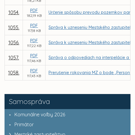
118,21 KB
PDF
1054.
Určenie spôsobu prevodu pozemkov parc. C K
182,19 KB
PDF
1055.
Správa k uzneseniu Mestského zastupiteľstv
117,18 KB
PDF
1056.
Správa k uzneseniu Mestského zastupiteľstv
117,22 KB
PDF
1057.
Správa o odpovediach na interpelácie a do
117,46 KB
PDF
1058.
Prerušenie rokovania MZ o bode „Personál
117,43 KB
Samospráva
Komunálne voľby 2026
Primátor
Mestské zastupiteľstvo