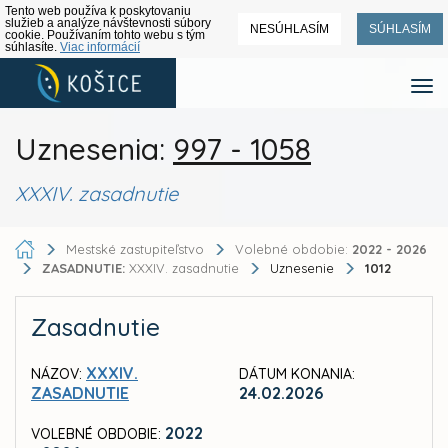
Tento web používa k poskytovaniu
služieb a analýze návštevnosti súbory
NESÚHLASÍM
SÚHLASÍM
cookie. Používaním tohto webu s tým
súhlasíte.
Viac informácií
Uznesenia:
997 - 1058
XXXIV. zasadnutie
Mestské zastupiteľstvo
Volebné obdobie:
2022 - 2026
ZASADNUTIE:
XXXIV. zasadnutie
Uznesenie
1012
Zasadnutie
XXXIV.
NÁZOV:
DÁTUM KONANIA:
ZASADNUTIE
24.02.2026
2022
VOLEBNÉ OBDOBIE: