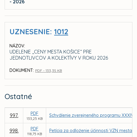
- 2026
UZNESENIE:
1012
NÁZOV:
UDELENIE „CENY MESTA KOŠICE“ PRE
JEDNOTLIVCOV A KOLEKTÍVY V ROKU 2026
DOKUMENT:
PDF - 133,35 KB
Ostatné
PDF
997.
Schválenie zverejneného programu XXXIV. 
133,25 KB
PDF
998.
Petícia za odloženie účinnosti VZN mesta 
118,75 KB