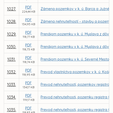
PDF
1027.
Zámena pozemkov v k. ú. Barca a Južné M
224,44 KB
PDF
1028.
Zámena nehnuteľností – stavby a pozemkov 
134,95 KB
PDF
1029.
Prenájom pozemku v k. ú. Myslava z dôvodu
118,77 KB
PDF
1030.
Prenájom pozemku v k. ú. Myslava z dôvodu
118,73 KB
PDF
1031.
Prenájom pozemku v k. ú. Severné Mesto pr
118,74 KB
PDF
1032.
Prevod vlastníctva pozemkov v k. ú. Košic
118,95 KB
PDF
1033.
Prevod nehnuteľností, pozemkov registra C
134,17 KB
PDF
1034.
Prevod nehnuteľnosti, pozemku registra C 
119,17 KB
PDF
1035.
Prevod nehnuteľnosti, pozemku registra C K
118,83 KB