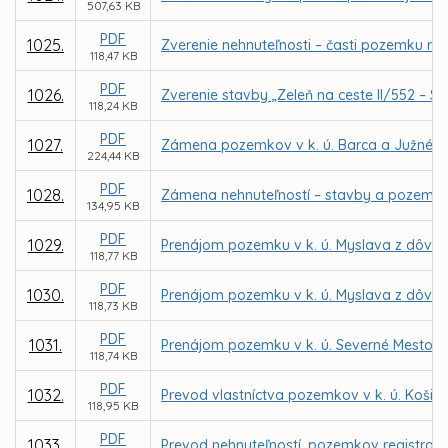
507,63 KB
PDF
1025.
Zverenie nehnuteľnosti – časti pozemku reg
118,47 KB
PDF
1026.
Zverenie stavby „Zeleň na ceste II/552 – S
118,24 KB
PDF
1027.
Zámena pozemkov v k. ú. Barca a Južné M
224,44 KB
PDF
1028.
Zámena nehnuteľností – stavby a pozemkov 
134,95 KB
PDF
1029.
Prenájom pozemku v k. ú. Myslava z dôvodu
118,77 KB
PDF
1030.
Prenájom pozemku v k. ú. Myslava z dôvodu
118,73 KB
PDF
1031.
Prenájom pozemku v k. ú. Severné Mesto pr
118,74 KB
PDF
1032.
Prevod vlastníctva pozemkov v k. ú. Košic
118,95 KB
PDF
1033.
Prevod nehnuteľností, pozemkov registra C