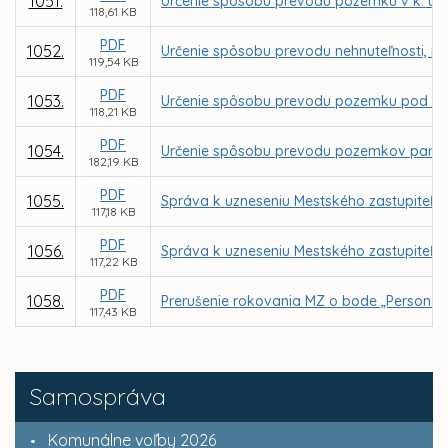
1051.
Určenie spôsobu prevodu pozemku v k. ú. 
118,61 KB
PDF
1052.
Určenie spôsobu prevodu nehnuteľnosti, no
119,54 KB
PDF
1053.
Určenie spôsobu prevodu pozemku pod stav
118,21 KB
PDF
1054.
Určenie spôsobu prevodu pozemkov parc. C K
182,19 KB
PDF
1055.
Správa k uzneseniu Mestského zastupiteľstv
117,18 KB
PDF
1056.
Správa k uzneseniu Mestského zastupiteľstv
117,22 KB
PDF
1058.
Prerušenie rokovania MZ o bode „Personál
117,43 KB
Samospráva
Komunálne voľby 2026