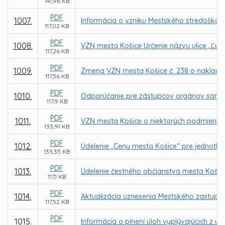
141,96 KB
PDF
1007.
Informácia o vzniku Mestského stredoškols
117,02 KB
PDF
1008.
VZN mesta Košice Určenie názvu ulice „Ľub
117,26 KB
PDF
1009.
Zmena VZN mesta Košice č. 238 o naklad
117,56 KB
PDF
1010.
Odporúčanie pre zástupcov orgánov samosp
117,9 KB
PDF
1011.
VZN mesta Košice o niektorých podmienka
133,91 KB
PDF
1012.
Udelenie „Ceny mesta Košice“ pre jednotliv
133,35 KB
PDF
1013.
Udelenie čestného občianstva mesta Košic
117,1 KB
PDF
1014.
Aktualizácia uznesenia Mestského zastupit
117,52 KB
PDF
1015.
Informácia o plnení úloh vyplývajúcich z u