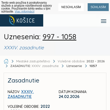
Tento web používa k poskytovaniu
služieb a analýze návštevnosti súbory
NESÚHLASÍM
SÚHLASÍM
cookie. Používaním tohto webu s tým
súhlasíte.
Viac informácií
Uznesenia:
997 - 1058
XXXIV. zasadnutie
Mestské zastupiteľstvo
Volebné obdobie:
2022 - 2026
ZASADNUTIE:
XXXIV. zasadnutie
Uznesenie
1057
Zasadnutie
XXXIV.
NÁZOV:
DÁTUM KONANIA:
ZASADNUTIE
24.02.2026
2022
VOLEBNÉ OBDOBIE: