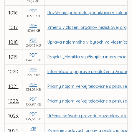
117,3 KB
PDF
1016.
Rozšírenie predmetu podnikania v zaklad
117,61 KB
PDF
1017.
Zmena v zložení orgánov neziskovej organizá
117,64 KB
PDF
1018.
Úprava nájomného v bytoch vo vlastníctve 
245,13 KB
PDF
1019.
Projekt: „Mobilita využívajúca intervencie
134,08 KB
PDF
1020.
Informácia o príprave predloženia žiadost
135,17 KB
PDF
1021.
Priamy nájom veľkej telocvične s prísluše
134,07 KB
PDF
1022.
Priamy nájom veľkej telocvične s príslušen
133,97 KB
PDF
1023.
Určenie spôsobu prevodu pozemkov v k. ú.
135,63 KB
ZIP
1024.
Zverenie sadových úprav a prislúchajúcich