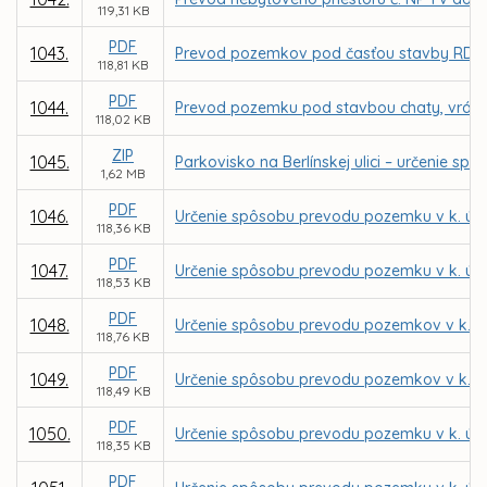
119,31 KB
PDF
1043.
Prevod pozemkov pod časťou stavby RD vráta
118,81 KB
PDF
1044.
Prevod pozemku pod stavbou chaty, vrátane
118,02 KB
ZIP
1045.
Parkovisko na Berlínskej ulici – určenie
1,62 MB
PDF
1046.
Určenie spôsobu prevodu pozemku v k. ú. 
118,36 KB
PDF
1047.
Určenie spôsobu prevodu pozemku v k. ú.
118,53 KB
PDF
1048.
Určenie spôsobu prevodu pozemkov v k. ú.
118,76 KB
PDF
1049.
Určenie spôsobu prevodu pozemkov v k. ú.
118,49 KB
PDF
1050.
Určenie spôsobu prevodu pozemku v k. ú. 
118,35 KB
PDF