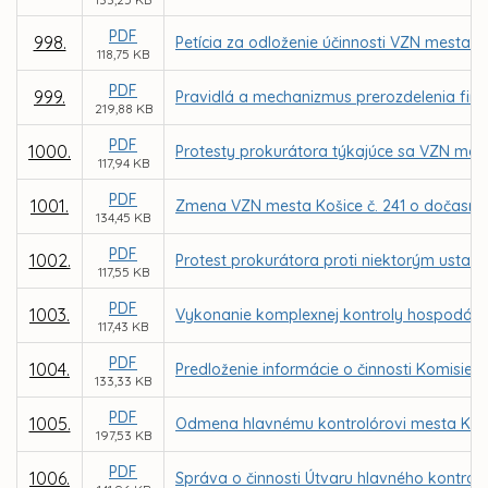
PDF
998.
Petícia za odloženie účinnosti VZN mesta 
118,75 KB
PDF
999.
Pravidlá a mechanizmus prerozdelenia fin
219,88 KB
PDF
1000.
Protesty prokurátora týkajúce sa VZN me
117,94 KB
PDF
1001.
Zmena VZN mesta Košice č. 241 o dočasn
134,45 KB
PDF
1002.
Protest prokurátora proti niektorým ustan
117,55 KB
PDF
1003.
Vykonanie komplexnej kontroly hospodáreni
117,43 KB
PDF
1004.
Predloženie informácie o činnosti Komisie
133,33 KB
PDF
1005.
Odmena hlavnému kontrolórovi mesta Koši
197,53 KB
PDF
1006.
Správa o činnosti Útvaru hlavného kontrol