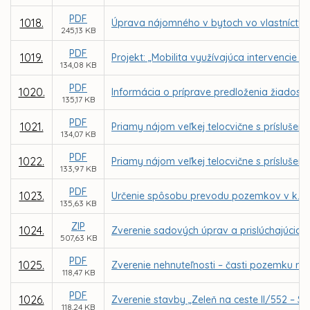
PDF
1018.
Úprava nájomného v bytoch vo vlastníctve 
245,13 KB
PDF
1019.
Projekt: „Mobilita využívajúca intervencie
134,08 KB
PDF
1020.
Informácia o príprave predloženia žiadost
135,17 KB
PDF
1021.
Priamy nájom veľkej telocvične s prísluše
134,07 KB
PDF
1022.
Priamy nájom veľkej telocvične s príslušen
133,97 KB
PDF
1023.
Určenie spôsobu prevodu pozemkov v k. ú.
135,63 KB
ZIP
1024.
Zverenie sadových úprav a prislúchajúcich
507,63 KB
PDF
1025.
Zverenie nehnuteľnosti – časti pozemku reg
118,47 KB
PDF
1026.
Zverenie stavby „Zeleň na ceste II/552 – S
118,24 KB