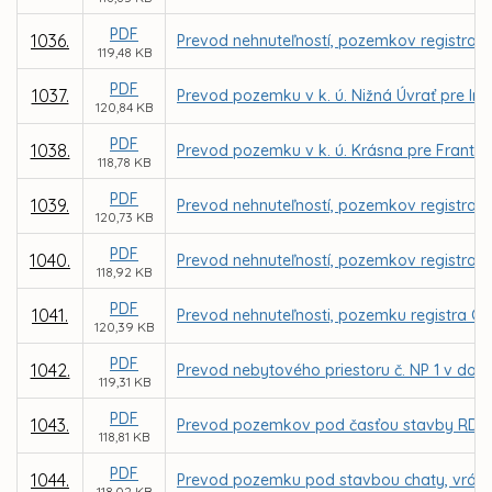
PDF
1036.
Prevod nehnuteľností, pozemkov registra C 
119,48 KB
PDF
1037.
Prevod pozemku v k. ú. Nižná Úvrať pre Ing
120,84 KB
PDF
1038.
Prevod pozemku v k. ú. Krásna pre Frant
118,78 KB
PDF
1039.
Prevod nehnuteľností, pozemkov registra C 
120,73 KB
PDF
1040.
Prevod nehnuteľností, pozemkov registra C
118,92 KB
PDF
1041.
Prevod nehnuteľnosti, pozemku registra C 
120,39 KB
PDF
1042.
Prevod nebytového priestoru č. NP 1 v dom
119,31 KB
PDF
1043.
Prevod pozemkov pod časťou stavby RD vráta
118,81 KB
PDF
1044.
Prevod pozemku pod stavbou chaty, vrátane
118,02 KB