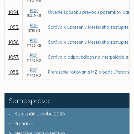
118,21 KB
PDF
1054.
Určenie spôsobu prevodu pozemkov parc. C K
182,19 KB
PDF
1055.
Správa k uzneseniu Mestského zastupiteľstv
117,18 KB
PDF
1056.
Správa k uzneseniu Mestského zastupiteľstv
117,22 KB
PDF
1057.
Správa o odpovediach na interpelácie a do
117,46 KB
PDF
1058.
Prerušenie rokovania MZ o bode „Personál
117,43 KB
Samospráva
Komunálne voľby 2026
Primátor
Mestské zastupiteľstvo