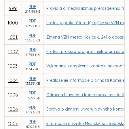
PDF
999.
Pravidlá a mechanizmus prerozdelenia fin
219,88 KB
PDF
1000.
Protesty prokurátora týkajúce sa VZN me
117,94 KB
PDF
1001.
Zmena VZN mesta Košice č. 241 o dočasn
134,45 KB
PDF
1002.
Protest prokurátora proti niektorým ustan
117,55 KB
PDF
1003.
Vykonanie komplexnej kontroly hospodáreni
117,43 KB
PDF
1004.
Predloženie informácie o činnosti Komisie
133,33 KB
PDF
1005.
Odmena hlavnému kontrolórovi mesta Koši
197,53 KB
PDF
1006.
Správa o činnosti Útvaru hlavného kontrol
141,96 KB
PDF
1007.
Informácia o vzniku Mestského stredoškols
117,02 KB