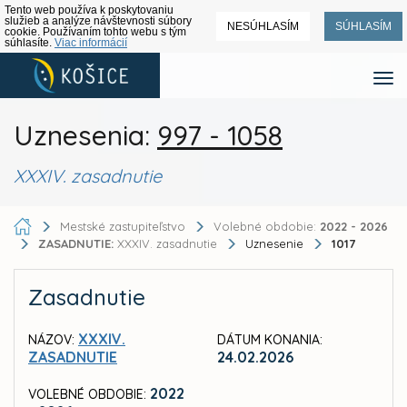
Tento web používa k poskytovaniu
služieb a analýze návštevnosti súbory
NESÚHLASÍM
SÚHLASÍM
cookie. Používaním tohto webu s tým
súhlasíte.
Viac informácií
Uznesenia:
997 - 1058
XXXIV. zasadnutie
Mestské zastupiteľstvo
Volebné obdobie:
2022 - 2026
ZASADNUTIE:
XXXIV. zasadnutie
Uznesenie
1017
Zasadnutie
XXXIV.
NÁZOV:
DÁTUM KONANIA:
ZASADNUTIE
24.02.2026
2022
VOLEBNÉ OBDOBIE: