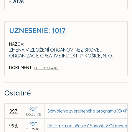
- 2026
UZNESENIE:
1017
NÁZOV:
ZMENA V ZLOŽENÍ ORGÁNOV NEZISKOVEJ
ORGANIZÁCIE CREATIVE INDUSTRY KOŠICE, N. O.
DOKUMENT:
PDF - 117,64 KB
Ostatné
PDF
997.
Schválenie zverejneného programu XXXIV. 
133,25 KB
PDF
998.
Petícia za odloženie účinnosti VZN mesta 
118,75 KB