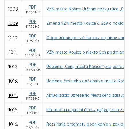
PDF
1008.
VZN mesta Košice Určenie názvu ulice „Ľub
117,26 KB
PDF
1009.
Zmena VZN mesta Košice č. 238 o naklad
117,56 KB
PDF
1010.
Odporúčanie pre zástupcov orgánov samosp
117,9 KB
PDF
1011.
VZN mesta Košice o niektorých podmienka
133,91 KB
PDF
1012.
Udelenie „Ceny mesta Košice“ pre jednotliv
133,35 KB
PDF
1013.
Udelenie čestného občianstva mesta Košic
117,1 KB
PDF
1014.
Aktualizácia uznesenia Mestského zastupit
117,52 KB
PDF
1015.
Informácia o plnení úloh vyplývajúcich z u
117,3 KB
PDF
1016.
Rozšírenie predmetu podnikania v zaklad
117,61 KB