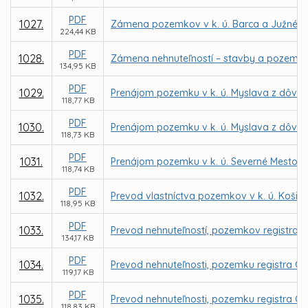
PDF
1027.
Zámena pozemkov v k. ú. Barca a Južné M
224,44 KB
PDF
1028.
Zámena nehnuteľností – stavby a pozemkov 
134,95 KB
PDF
1029.
Prenájom pozemku v k. ú. Myslava z dôvodu
118,77 KB
PDF
1030.
Prenájom pozemku v k. ú. Myslava z dôvodu
118,73 KB
PDF
1031.
Prenájom pozemku v k. ú. Severné Mesto pr
118,74 KB
PDF
1032.
Prevod vlastníctva pozemkov v k. ú. Košic
118,95 KB
PDF
1033.
Prevod nehnuteľností, pozemkov registra C
134,17 KB
PDF
1034.
Prevod nehnuteľnosti, pozemku registra C 
119,17 KB
PDF
1035.
Prevod nehnuteľnosti, pozemku registra C K
118,83 KB