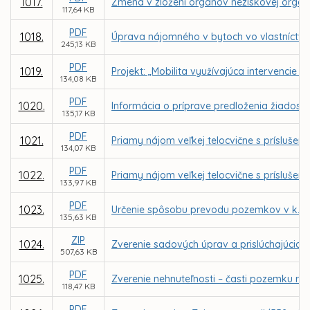
1017.
Zmena v zložení orgánov neziskovej organizá
117,64 KB
PDF
1018.
Úprava nájomného v bytoch vo vlastníctve 
245,13 KB
PDF
1019.
Projekt: „Mobilita využívajúca intervencie
134,08 KB
PDF
1020.
Informácia o príprave predloženia žiadost
135,17 KB
PDF
1021.
Priamy nájom veľkej telocvične s prísluše
134,07 KB
PDF
1022.
Priamy nájom veľkej telocvične s príslušen
133,97 KB
PDF
1023.
Určenie spôsobu prevodu pozemkov v k. ú.
135,63 KB
ZIP
1024.
Zverenie sadových úprav a prislúchajúcich
507,63 KB
PDF
1025.
Zverenie nehnuteľnosti – časti pozemku reg
118,47 KB
PDF