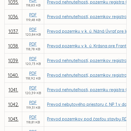
PDF
1035.
Prevod nehnuteľnosti, pozemku registra C K
118,83 KB
PDF
1036.
Prevod nehnuteľností, pozemkov registra C 
119,48 KB
PDF
1037.
Prevod pozemku v k. ú. Nižná Úvrať pre Ing
120,84 KB
PDF
1038.
Prevod pozemku v k. ú. Krásna pre Frant
118,78 KB
PDF
1039.
Prevod nehnuteľností, pozemkov registra C 
120,73 KB
PDF
1040.
Prevod nehnuteľností, pozemkov registra C
118,92 KB
PDF
1041.
Prevod nehnuteľnosti, pozemku registra C 
120,39 KB
PDF
1042.
Prevod nebytového priestoru č. NP 1 v dom
119,31 KB
PDF
1043.
Prevod pozemkov pod časťou stavby RD vráta
118,81 KB