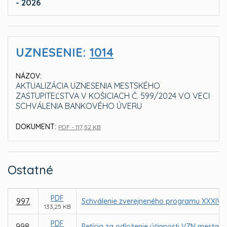
- 2026
UZNESENIE:
1014
NÁZOV:
AKTUALIZÁCIA UZNESENIA MESTSKÉHO
ZASTUPITEĽSTVA V KOŠICIACH Č. 599/2024 VO VECI
SCHVÁLENIA BANKOVÉHO ÚVERU
DOKUMENT:
PDF - 117,52 KB
Ostatné
PDF
997.
Schválenie zverejneného programu XXXIV. 
133,25 KB
PDF
998.
Petícia za odloženie účinnosti VZN mesta 