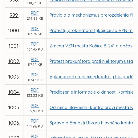
118,75 KB
PDF
999.
Pravidlá a mechanizmus prerozdelenia fin
219,88 KB
PDF
1000.
Protesty prokurátora týkajúce sa VZN me
117,94 KB
PDF
1001.
Zmena VZN mesta Košice č. 241 o dočasn
134,45 KB
PDF
1002.
Protest prokurátora proti niektorým ustan
117,55 KB
PDF
1003.
Vykonanie komplexnej kontroly hospodáreni
117,43 KB
PDF
1004.
Predloženie informácie o činnosti Komisie
133,33 KB
PDF
1005.
Odmena hlavnému kontrolórovi mesta Koši
197,53 KB
PDF
1006.
Správa o činnosti Útvaru hlavného kontrol
141,96 KB
PDF