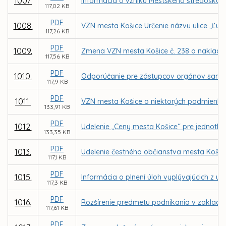
1007.
Informácia o vzniku Mestského stredoškols
117,02 KB
PDF
1008.
VZN mesta Košice Určenie názvu ulice „Ľub
117,26 KB
PDF
1009.
Zmena VZN mesta Košice č. 238 o naklad
117,56 KB
PDF
1010.
Odporúčanie pre zástupcov orgánov samosp
117,9 KB
PDF
1011.
VZN mesta Košice o niektorých podmienka
133,91 KB
PDF
1012.
Udelenie „Ceny mesta Košice“ pre jednotliv
133,35 KB
PDF
1013.
Udelenie čestného občianstva mesta Košic
117,1 KB
PDF
1015.
Informácia o plnení úloh vyplývajúcich z u
117,3 KB
PDF
1016.
Rozšírenie predmetu podnikania v zaklad
117,61 KB
PDF