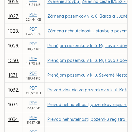
1026.
Zverenie stavby „Zeleň na ceste II/552 – S
118,24 KB
PDF
1027.
Zámena pozemkov v k. ú. Barca a Južné M
224,44 KB
PDF
1028.
Zámena nehnuteľností – stavby a pozemkov 
134,95 KB
PDF
1029.
Prenájom pozemku v k. ú. Myslava z dôvodu
118,77 KB
PDF
1030.
Prenájom pozemku v k. ú. Myslava z dôvodu
118,73 KB
PDF
1031.
Prenájom pozemku v k. ú. Severné Mesto pr
118,74 KB
PDF
1032.
Prevod vlastníctva pozemkov v k. ú. Košic
118,95 KB
PDF
1033.
Prevod nehnuteľností, pozemkov registra C
134,17 KB
PDF
1034.
Prevod nehnuteľnosti, pozemku registra C 
119,17 KB