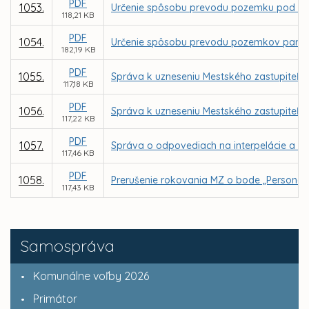
PDF
1053.
Určenie spôsobu prevodu pozemku pod stav
118,21 KB
PDF
1054.
Určenie spôsobu prevodu pozemkov parc. C K
182,19 KB
PDF
1055.
Správa k uzneseniu Mestského zastupiteľstv
117,18 KB
PDF
1056.
Správa k uzneseniu Mestského zastupiteľstv
117,22 KB
PDF
1057.
Správa o odpovediach na interpelácie a do
117,46 KB
PDF
1058.
Prerušenie rokovania MZ o bode „Personál
117,43 KB
Samospráva
Komunálne voľby 2026
Primátor