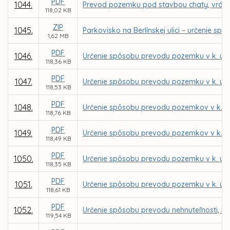
PDF
1044.
Prevod pozemku pod stavbou chaty, vrátane
118,02 KB
ZIP
1045.
Parkovisko na Berlínskej ulici – určenie
1,62 MB
PDF
1046.
Určenie spôsobu prevodu pozemku v k. ú. 
118,36 KB
PDF
1047.
Určenie spôsobu prevodu pozemku v k. ú.
118,53 KB
PDF
1048.
Určenie spôsobu prevodu pozemkov v k. ú.
118,76 KB
PDF
1049.
Určenie spôsobu prevodu pozemkov v k. ú.
118,49 KB
PDF
1050.
Určenie spôsobu prevodu pozemku v k. ú. 
118,35 KB
PDF
1051.
Určenie spôsobu prevodu pozemku v k. ú. 
118,61 KB
PDF
1052.
Určenie spôsobu prevodu nehnuteľnosti, no
119,54 KB