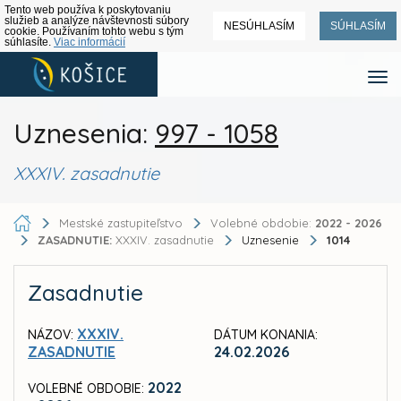
Tento web používa k poskytovaniu
služieb a analýze návštevnosti súbory
NESÚHLASÍM
SÚHLASÍM
cookie. Používaním tohto webu s tým
súhlasíte.
Viac informácií
Uznesenia:
997 - 1058
XXXIV. zasadnutie
Mestské zastupiteľstvo
Volebné obdobie:
2022 - 2026
ZASADNUTIE:
XXXIV. zasadnutie
Uznesenie
1014
Zasadnutie
XXXIV.
NÁZOV:
DÁTUM KONANIA:
ZASADNUTIE
24.02.2026
2022
VOLEBNÉ OBDOBIE: