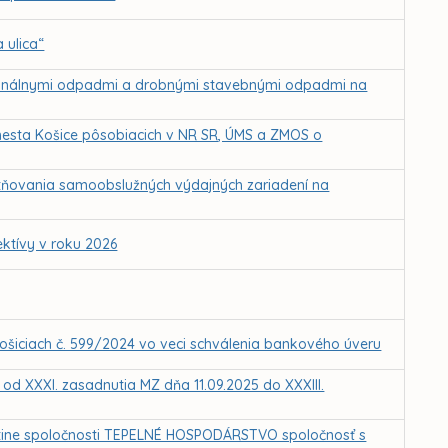
 ulica“
munálnymi odpadmi a drobnými stavebnými odpadmi na
sta Košice pôsobiacich v NR SR, ÚMS a ZMOS o
tňovania samoobslužných výdajných zariadení na
ektívy v roku 2026
Košiciach č. 599/2024 vo veci schválenia bankového úveru
 od XXXI. zasadnutia MZ dňa 11.09.2025 do XXXIII.
istine spoločnosti TEPELNÉ HOSPODÁRSTVO spoločnosť s