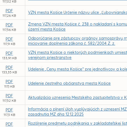
117,02 KB
PDF
VZN mesta Košice Určenie názvu ulice „Ľubovnianska
117,26 KB
Zmena VZN mesta Košice č. 238 o nakladaní s ko
PDF
území mesta Košice
117,56 KB
Odporúčanie pre zástupcov orgánov samosprávy me
PDF
iniciovanie doplnenia zákona č. 582/2004 Z. z.
117,9 KB
VZN mesta Košice o niektorých podmienkach umies
PDF
verejnom priestranstve
133,91 KB
PDF
Udelenie „Ceny mesta Košice“ pre jednotlivcov a kol
133,35 KB
PDF
Udelenie čestného občianstva mesta Košice
117,1 KB
PDF
Aktualizácia uznesenia Mestského zastupiteľstva v 
117,52 KB
Informácia o plnení úloh vyplývajúcich z uznesení MZ
PDF
zasadnutia MZ dňa 12.12.2025
117,3 KB
Rozšírenie predmetu podnikania v zakladateľskej l
PDF