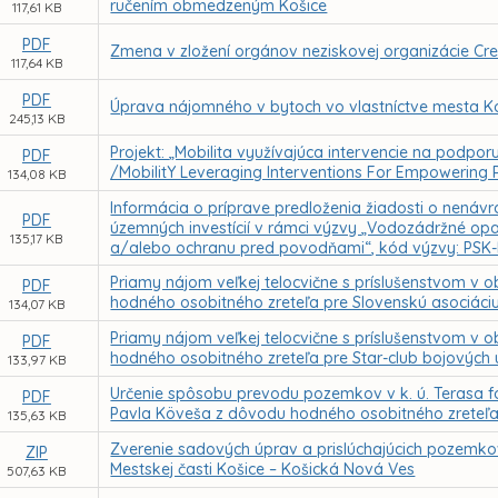
ručením obmedzeným Košice
117,61 KB
PDF
Zmena v zložení orgánov neziskovej organizácie Creat
117,64 KB
PDF
Úprava nájomného v bytoch vo vlastníctve mesta Koš
245,13 KB
Projekt: „Mobilita využívajúca intervencie na podpor
PDF
/MobilitY Leveraging Interventions For Empowering P
134,08 KB
Informácia o príprave predloženia žiadosti o nenávr
PDF
územných investícií v rámci výzvy „Vodozádržné opa
135,17 KB
a/alebo ochranu pred povodňami“, kód výzvy: PSK
Priamy nájom veľkej telocvične s príslušenstvom v ob
PDF
hodného osobitného zreteľa pre Slovenskú asociác
134,07 KB
Priamy nájom veľkej telocvične s príslušenstvom v ob
PDF
hodného osobitného zreteľa pre Star-club bojových
133,97 KB
Určenie spôsobu prevodu pozemkov v k. ú. Terasa f
PDF
Pavla Köveša z dôvodu hodného osobitného zreteľ
135,63 KB
Zverenie sadových úprav a prislúchajúcich pozemkov
ZIP
Mestskej časti Košice – Košická Nová Ves
507,63 KB