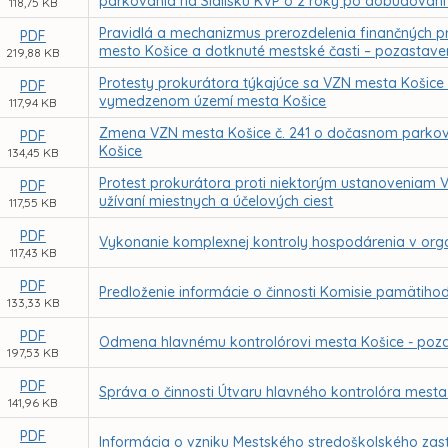
parkovania na Sídlisku KVP o 2 roky po dobudovaní
118,75 KB
Pravidlá a mechanizmus prerozdelenia finančných p
PDF
mesto Košice a dotknuté mestské časti – pozastav
219,88 KB
Protesty prokurátora týkajúce sa VZN mesta Košice
PDF
vymedzenom území mesta Košice
117,94 KB
Zmena VZN mesta Košice č. 241 o dočasnom parko
PDF
Košice
134,45 KB
Protest prokurátora proti niektorým ustanoveniam 
PDF
užívaní miestnych a účelových ciest
117,55 KB
PDF
Vykonanie komplexnej kontroly hospodárenia v orga
117,43 KB
PDF
Predloženie informácie o činnosti Komisie pamätiho
133,33 KB
PDF
Odmena hlavnému kontrolórovi mesta Košice - poz
197,53 KB
PDF
Správa o činnosti Útvaru hlavného kontrolóra mesta
141,96 KB
PDF
Informácia o vzniku Mestského stredoškolského zast