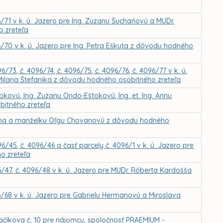
/71 v k. ú. Jazero pre Ing. Zuzanu Šuchaňovú a MUDr.
o zreteľa
/70 v k. ú. Jazero pre Ing. Petra Eškuta z dôvodu hodného
73, č. 4096/74, č. 4096/75, č. 4096/76, č. 4096/77 v k. ú.
 Milana Štefanika z dôvodu hodného osobitného zreteľa
ybkovú, Ing. Zuzanu Ondo-Eštokovú, Ing. et. Ing. Annu
itného zreteľa
vana a manželku Oľgu Chovanovú z dôvodu hodného
/45, č. 4096/46 a časť parcely č. 4096/1 v k. ú. Jazero pre
o zreteľa
/47, č. 4096/48 v k. ú. Jazero pre MUDr. Róberta Kardošša
6/68 v k. ú. Jazero pre Gabrielu Hermanovú a Miroslava
Bačíkova č. 10 pre nájomcu, spoločnosť PRAEMIUM -