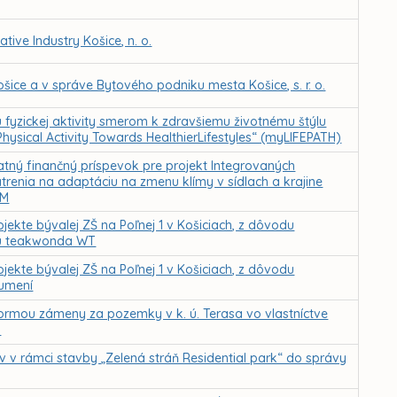
ive Industry Košice, n. o.
ice a v správe Bytového podniku mesta Košice, s. r. o.
u fyzickej aktivity smerom k zdravšiemu životnému štýlu
hysical Activity Towards HealthierLifestyles“ (myLIFEPATH)
atný finančný príspevok pre projekt Integrovaných
trenia na adaptáciu na zmenu klímy v sídlach a krajine
-M
jekte bývalej ZŠ na Poľnej 1 v Košiciach, z dôvodu
iu teakwonda WT
jekte bývalej ZŠ na Poľnej 1 v Košiciach, z dôvodu
 umení
ormou zámeny za pozemky v k. ú. Terasa vo vlastníctve
a
 v rámci stavby „Zelená stráň Residential park“ do správy