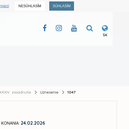
rmácií
NESÚHLASÍM
SÚHLASÍM
SK
XXXIV. zasadnutie
Uznesenie
1047
24.02.2026
 KONANIA: