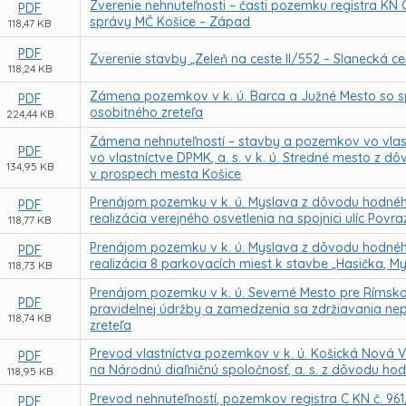
Zverenie nehnuteľnosti – časti pozemku registra KN C
PDF
správy MČ Košice – Západ
118,47 KB
PDF
Zverenie stavby „Zeleň na ceste II/552 – Slanecká c
118,24 KB
Zámena pozemkov v k. ú. Barca a Južné Mesto so 
PDF
osobitného zreteľa
224,44 KB
Zámena nehnuteľností – stavby a pozemkov vo vlast
PDF
vo vlastníctve DPMK, a. s. v k. ú. Stredné mesto z
134,95 KB
v prospech mesta Košice
Prenájom pozemku v k. ú. Myslava z dôvodu hodného
PDF
realizácia verejného osvetlenia na spojnici ulíc Pov
118,77 KB
Prenájom pozemku v k. ú. Myslava z dôvodu hodného
PDF
realizácia 8 parkovacích miest k stavbe „Hasička, M
118,73 KB
Prenájom pozemku v k. ú. Severné Mesto pre Rímskok
PDF
pravidelnej údržby a zamedzenia sa zdržiavania n
118,74 KB
zreteľa
Prevod vlastníctva pozemkov v k. ú. Košická Nová V
PDF
na Národnú diaľničnú spoločnosť, a. s. z dôvodu ho
118,95 KB
Prevod nehnuteľností, pozemkov registra C KN č. 961/
PDF