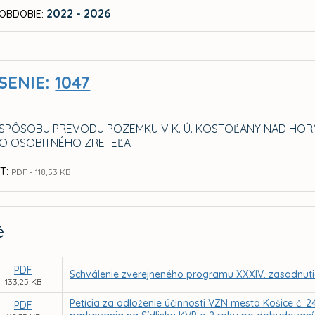
2022 - 2026
OBDOBIE:
SENIE:
1047
 SPÔSOBU PREVODU POZEMKU V K. Ú. KOSTOĽANY NAD H
O OSOBITNÉHO ZRETEĽA
T:
PDF - 118,53 KB
é
PDF
Schválenie zverejneného programu XXXIV. zasadnuti
133,25 KB
Petícia za odloženie účinnosti VZN mesta Košice č. 
PDF