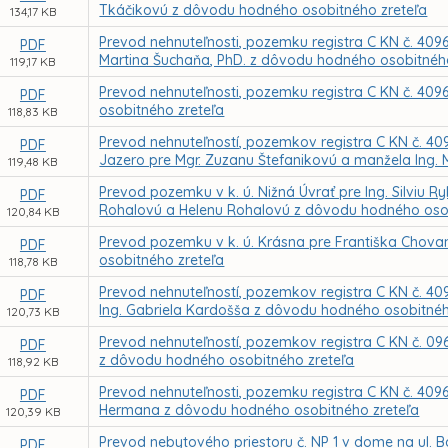
Tkáčikovú z dôvodu hodného osobitného zreteľa
134,17 KB
Prevod nehnuteľnosti, pozemku registra C KN č. 4096
PDF
Martina Šuchaňa, PhD. z dôvodu hodného osobitnéh
119,17 KB
Prevod nehnuteľnosti, pozemku registra C KN č. 4096
PDF
osobitného zreteľa
118,83 KB
Prevod nehnuteľností, pozemkov registra C KN č. 4096/
PDF
Jazero pre Mgr. Zuzanu Štefanikovú a manžela Ing.
119,48 KB
Prevod pozemku v k. ú. Nižná Úvrať pre Ing. Silviu R
PDF
Rohalovú a Helenu Rohalovú z dôvodu hodného osob
120,84 KB
Prevod pozemku v k. ú. Krásna pre Františka Cho
PDF
osobitného zreteľa
118,78 KB
Prevod nehnuteľností, pozemkov registra C KN č. 4096
PDF
Ing. Gabriela Kardošša z dôvodu hodného osobitnéh
120,73 KB
Prevod nehnuteľností, pozemkov registra C KN č. 096
PDF
z dôvodu hodného osobitného zreteľa
118,92 KB
Prevod nehnuteľnosti, pozemku registra C KN č. 409
PDF
Hermana z dôvodu hodného osobitného zreteľa
120,39 KB
Prevod nebytového priestoru č. NP 1 v dome na ul. 
PDF