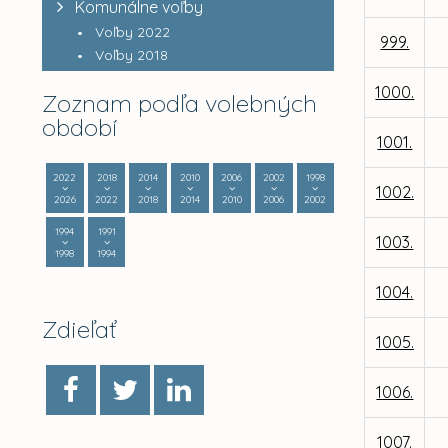
Komunálne voľby
Voľby 2022
999.
Voľby 2018
1000.
Zoznam podľa volebných
období
1001.
2022
2018
2014
2010
2006
2002
1998
1002.
2026
2022
2018
2014
2010
2006
2002
1994
1991
1003.
1998
1994
1004.
Zdieľať
1005.
1006.
1007.