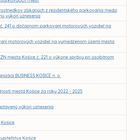
 parkovacích miest
rostriedkov získaných z rezidentského parkovania medzi
ený výkon uznesenia
 č. 241 o dočasnom parkovaní motorových vozidiel na
vaní motorových vozidiel na vymedzenom území mesta
VZN mesta Košice č. 221 o výkone správy pri osobitnom
nizácii BUSINESS KOŠICE n. o.
dností mesta Košice za roky 2022 - 2025
astavený výkon uznesenia
 Košice
upiteľstva Košice