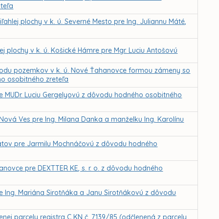
teľa
lej plochy v k. ú. Severné Mesto pre Ing. Juliannu Máté,
j plochy v k. ú. Košické Hámre pre Mgr. Luciu Antošovú
prevodu pozemkov v k. ú. Nové Ťahanovce formou zámeny so
o osobitného zreteľa
re MUDr. Luciu Gergelyovú z dôvodu hodného osobitného
ová Ves pre Ing. Milana Danka a manželku Ing. Karolínu
látov pre Jarmilu Mochnáčovú z dôvodu hodného
novce pre DEXTTER KE, s. r. o. z dôvodu hodného
e Ing. Mariána Sirotňáka a Janu Sirotňákovú z dôvodu
ej parcely registra C KN č. 7139/85 (odčlenená z parcely