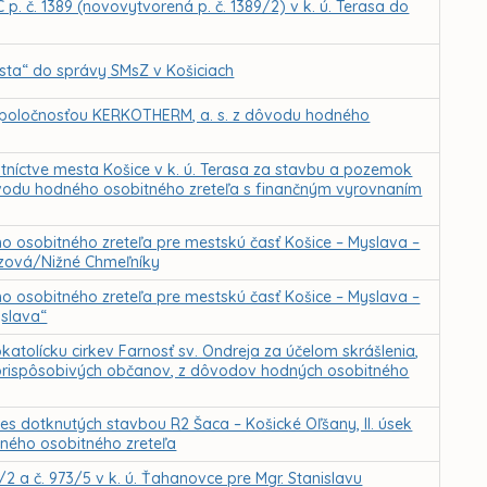
 p. č. 1389 (novovytvorená p. č. 1389/2) v k. ú. Terasa do
esta“ do správy SMsZ v Košiciach
spoločnosťou KERKOTHERM, a. s. z dôvodu hodného
níctve mesta Košice v k. ú. Terasa za stavbu a pozemok
 dôvodu hodného osobitného zreteľa s finančným vyrovnaním
 osobitného zreteľa pre mestskú časť Košice – Myslava –
razová/Nižné Chmeľníky
 osobitného zreteľa pre mestskú časť Košice – Myslava –
yslava“
atolícku cirkev Farnosť sv. Ondreja za účelom skrášlenia,
eprispôsobivých občanov, z dôvodov hodných osobitného
es dotknutých stavbou R2 Šaca – Košické Oľšany, II. úsek
dného osobitného zreteľa
2 a č. 973/5 v k. ú. Ťahanovce pre Mgr. Stanislavu