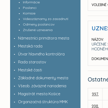
Informácie
VOLEBNÉ 
Poslanci
Komisie
Videozáznamy zo zasadnutí
Odmeny poslancov
UZNE
Zrušené uznesenia
Námestníci primátora mesta
NÁZOV:
URČENIE
Mestská rada
HODNÉH
Útvar hlavného kontrolóra
DOKUMEN
Rada starostov
Mestské časti
Základné dokumenty mesta
Ostatn
Všeob. záväzné nariadenia
Magistrát mesta Košice
997.
Organizačná štruktúra MMK
998.