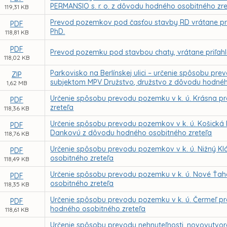
PERMANSIO s. r. o. z dôvodu hodného osobitného zre
119,31 KB
Prevod pozemkov pod časťou stavby RD vrátane priľah
PDF
PhD.
118,81 KB
PDF
Prevod pozemku pod stavbou chaty, vrátane priľahle
118,02 KB
Parkovisko na Berlínskej ulici – určenie spôsobu 
ZIP
subjektom MPV Družstvo, družstvo z dôvodu hodnéh
1,62 MB
Určenie spôsobu prevodu pozemku v k. ú. Krásna p
PDF
zreteľa
118,36 KB
Určenie spôsobu prevodu pozemkov v k. ú. Košická N
PDF
Dankovú z dôvodu hodného osobitného zreteľa
118,76 KB
Určenie spôsobu prevodu pozemkov v k. ú. Nižný K
PDF
osobitného zreteľa
118,49 KB
Určenie spôsobu prevodu pozemku v k. ú. Nové Ťaha
PDF
osobitného zreteľa
118,35 KB
Určenie spôsobu prevodu pozemku v k. ú. Čermeľ pr
PDF
hodného osobitného zreteľa
118,61 KB
Určenie spôsobu prevodu nehnuteľnosti, novovytvoren