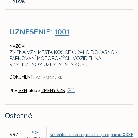
- 2026
UZNESENIE:
1001
NÁZOV:
ZMENA VZN MESTA KOŠICE Č. 241 O DOČASNOM
PARKOVANÍ MOTOROVÝCH VOZIDIEL NA
VYMEDZENOM ÚZEMÍ MESTA KOŠICE
DOKUMENT:
PDF - 134,45 KB
241
PRE
VZN
alebo
ZMENY VZN
:
Ostatné
PDF
997.
Schválenie zverejneného programu XXXIV. 
133,25 KB