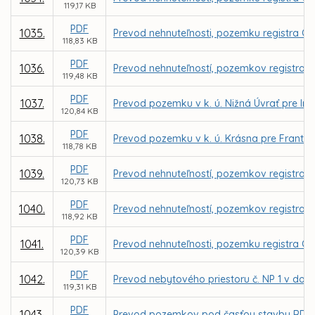
119,17 KB
PDF
1035.
Prevod nehnuteľnosti, pozemku registra C K
118,83 KB
PDF
1036.
Prevod nehnuteľností, pozemkov registra C 
119,48 KB
PDF
1037.
Prevod pozemku v k. ú. Nižná Úvrať pre Ing
120,84 KB
PDF
1038.
Prevod pozemku v k. ú. Krásna pre Frant
118,78 KB
PDF
1039.
Prevod nehnuteľností, pozemkov registra C 
120,73 KB
PDF
1040.
Prevod nehnuteľností, pozemkov registra C
118,92 KB
PDF
1041.
Prevod nehnuteľnosti, pozemku registra C 
120,39 KB
PDF
1042.
Prevod nebytového priestoru č. NP 1 v dom
119,31 KB
PDF
1043.
Prevod pozemkov pod časťou stavby RD vráta