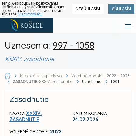
Tento web používa k poskytovaniu
služieb a analýze návštevnosti súbory
NESÚHLASÍM
SÚHLASÍM
cookie. Používaním tohto webu s tým
súhlasíte.
Viac informácií
Uznesenia:
997 - 1058
XXXIV. zasadnutie
Mestské zastupiteľstvo
Volebné obdobie:
2022 - 2026
ZASADNUTIE:
XXXIV. zasadnutie
Uznesenie
1001
Zasadnutie
XXXIV.
NÁZOV:
DÁTUM KONANIA:
ZASADNUTIE
24.02.2026
2022
VOLEBNÉ OBDOBIE: