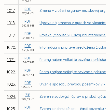
117,61 KB
PDF
1017.
Zmena v zložení orgánov neziskovej organizá
117,64 KB
PDF
1018.
Úprava nájomného v bytoch vo vlastníctve 
245,13 KB
PDF
1019.
Projekt: „Mobilita využívajúca intervencie
134,08 KB
PDF
1020.
Informácia o príprave predloženia žiadost
135,17 KB
PDF
1021.
Priamy nájom veľkej telocvične s prísluše
134,07 KB
PDF
1022.
Priamy nájom veľkej telocvične s príslušen
133,97 KB
PDF
1023.
Určenie spôsobu prevodu pozemkov v k. ú.
135,63 KB
ZIP
1024.
Zverenie sadových úprav a prislúchajúcich
507,63 KB
PDF
1025.
Zverenie nehnuteľnosti – časti pozemku reg