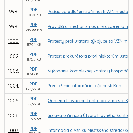
PDF
998.
Petícia za odloženie účinnosti VZN mesta 
118,75 KB
PDF
999.
Pravidlá a mechanizmus prerozdelenia fin
219,88 KB
PDF
1000.
Protesty prokurátora týkajúce sa VZN me
117,94 KB
PDF
1002.
Protest prokurátora proti niektorým ustan
117,55 KB
PDF
1003.
Vykonanie komplexnej kontroly hospodáreni
117,43 KB
PDF
1004.
Predloženie informácie o činnosti Komisie
133,33 KB
PDF
1005.
Odmena hlavnému kontrolórovi mesta Koši
197,53 KB
PDF
1006.
Správa o činnosti Útvaru hlavného kontrol
141,96 KB
PDF
1007.
Informácia o vzniku Mestského stredoškols