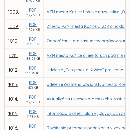
117,02 KB
PDF
1008.
VZN mesta Košice Určenie názvu ulice „Ľub
117,26 KB
PDF
1009.
Zmena VZN mesta Košice č. 238 o naklad
117,56 KB
PDF
1010.
Odporúčanie pre zástupcov orgánov samosp
117,9 KB
PDF
1011.
VZN mesta Košice o niektorých podmienka
133,91 KB
PDF
1012.
Udelenie „Ceny mesta Košice“ pre jednotliv
133,35 KB
PDF
1013.
Udelenie čestného občianstva mesta Košic
117,1 KB
PDF
1014.
Aktualizácia uznesenia Mestského zastupit
117,52 KB
PDF
1015.
Informácia o plnení úloh vyplývajúcich z u
117,3 KB
PDF
1016.
Rozšírenie predmetu podnikania v zaklad