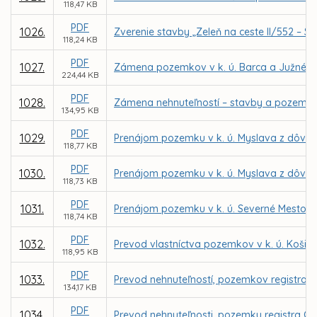
118,47 KB
PDF
1026.
Zverenie stavby „Zeleň na ceste II/552 – S
118,24 KB
PDF
1027.
Zámena pozemkov v k. ú. Barca a Južné M
224,44 KB
PDF
1028.
Zámena nehnuteľností – stavby a pozemkov 
134,95 KB
PDF
1029.
Prenájom pozemku v k. ú. Myslava z dôvodu
118,77 KB
PDF
1030.
Prenájom pozemku v k. ú. Myslava z dôvodu
118,73 KB
PDF
1031.
Prenájom pozemku v k. ú. Severné Mesto pr
118,74 KB
PDF
1032.
Prevod vlastníctva pozemkov v k. ú. Košic
118,95 KB
PDF
1033.
Prevod nehnuteľností, pozemkov registra C
134,17 KB
PDF
1034.
Prevod nehnuteľnosti, pozemku registra C 