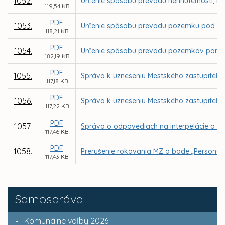
1052.
Určenie spôsobu prevodu nehnuteľnosti, no
119,54 KB
PDF
1053.
Určenie spôsobu prevodu pozemku pod stav
118,21 KB
PDF
1054.
Určenie spôsobu prevodu pozemkov parc. C K
182,19 KB
PDF
1055.
Správa k uzneseniu Mestského zastupiteľstv
117,18 KB
PDF
1056.
Správa k uzneseniu Mestského zastupiteľstv
117,22 KB
PDF
1057.
Správa o odpovediach na interpelácie a do
117,46 KB
PDF
1058.
Prerušenie rokovania MZ o bode „Personál
117,43 KB
Samospráva
Komunálne voľby 2026