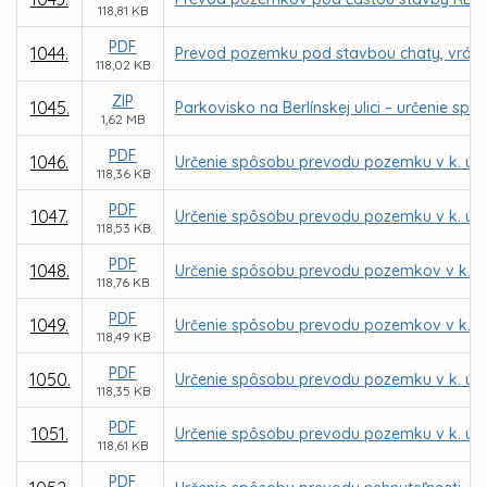
118,81 KB
PDF
1044.
Prevod pozemku pod stavbou chaty, vrátane
118,02 KB
ZIP
1045.
Parkovisko na Berlínskej ulici – určenie
1,62 MB
PDF
1046.
Určenie spôsobu prevodu pozemku v k. ú. 
118,36 KB
PDF
1047.
Určenie spôsobu prevodu pozemku v k. ú.
118,53 KB
PDF
1048.
Určenie spôsobu prevodu pozemkov v k. ú.
118,76 KB
PDF
1049.
Určenie spôsobu prevodu pozemkov v k. ú.
118,49 KB
PDF
1050.
Určenie spôsobu prevodu pozemku v k. ú. 
118,35 KB
PDF
1051.
Určenie spôsobu prevodu pozemku v k. ú. 
118,61 KB
PDF