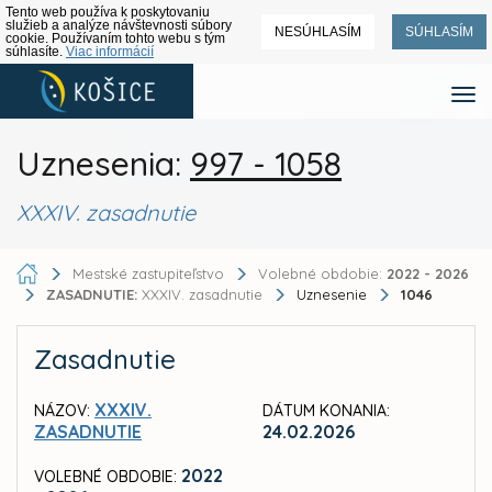
Tento web používa k poskytovaniu
služieb a analýze návštevnosti súbory
NESÚHLASÍM
SÚHLASÍM
cookie. Používaním tohto webu s tým
súhlasíte.
Viac informácií
Uznesenia:
997 - 1058
XXXIV. zasadnutie
Mestské zastupiteľstvo
Volebné obdobie:
2022 - 2026
ZASADNUTIE:
XXXIV. zasadnutie
Uznesenie
1046
Zasadnutie
XXXIV.
NÁZOV:
DÁTUM KONANIA:
ZASADNUTIE
24.02.2026
2022
VOLEBNÉ OBDOBIE: