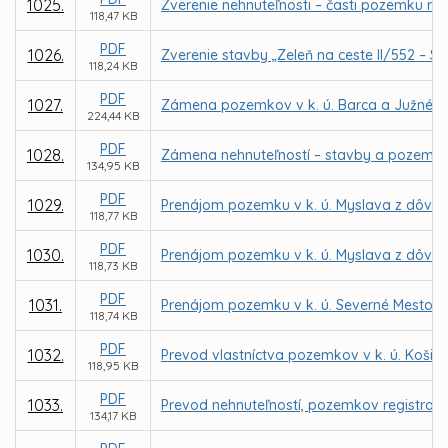
1025.
Zverenie nehnuteľnosti – časti pozemku reg
118,47 KB
PDF
1026.
Zverenie stavby „Zeleň na ceste II/552 – S
118,24 KB
PDF
1027.
Zámena pozemkov v k. ú. Barca a Južné M
224,44 KB
PDF
1028.
Zámena nehnuteľností – stavby a pozemkov 
134,95 KB
PDF
1029.
Prenájom pozemku v k. ú. Myslava z dôvodu
118,77 KB
PDF
1030.
Prenájom pozemku v k. ú. Myslava z dôvodu
118,73 KB
PDF
1031.
Prenájom pozemku v k. ú. Severné Mesto pr
118,74 KB
PDF
1032.
Prevod vlastníctva pozemkov v k. ú. Košic
118,95 KB
PDF
1033.
Prevod nehnuteľností, pozemkov registra C
134,17 KB