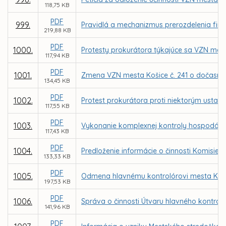
118,75 KB
PDF
999.
Pravidlá a mechanizmus prerozdelenia fin
219,88 KB
PDF
1000.
Protesty prokurátora týkajúce sa VZN me
117,94 KB
PDF
1001.
Zmena VZN mesta Košice č. 241 o dočasn
134,45 KB
PDF
1002.
Protest prokurátora proti niektorým ustan
117,55 KB
PDF
1003.
Vykonanie komplexnej kontroly hospodáreni
117,43 KB
PDF
1004.
Predloženie informácie o činnosti Komisie
133,33 KB
PDF
1005.
Odmena hlavnému kontrolórovi mesta Koši
197,53 KB
PDF
1006.
Správa o činnosti Útvaru hlavného kontrol
141,96 KB
PDF