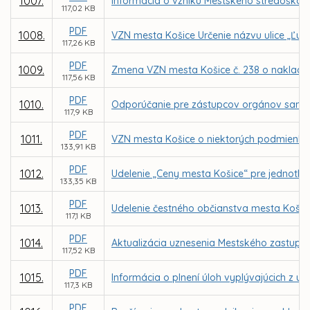
1007.
Informácia o vzniku Mestského stredoškols
117,02 KB
PDF
1008.
VZN mesta Košice Určenie názvu ulice „Ľub
117,26 KB
PDF
1009.
Zmena VZN mesta Košice č. 238 o naklad
117,56 KB
PDF
1010.
Odporúčanie pre zástupcov orgánov samosp
117,9 KB
PDF
1011.
VZN mesta Košice o niektorých podmienka
133,91 KB
PDF
1012.
Udelenie „Ceny mesta Košice“ pre jednotliv
133,35 KB
PDF
1013.
Udelenie čestného občianstva mesta Košic
117,1 KB
PDF
1014.
Aktualizácia uznesenia Mestského zastupit
117,52 KB
PDF
1015.
Informácia o plnení úloh vyplývajúcich z u
117,3 KB
PDF