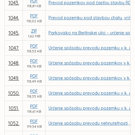
PDF
1043.
Prevod pozemkov pod časťou stavby RD vráta
118,81 KB
PDF
1044.
Prevod pozemku pod stavbou chaty, vrátane
118,02 KB
ZIP
1045.
Parkovisko na Berlínskej ulici – určenie
1,62 MB
PDF
1047.
Určenie spôsobu prevodu pozemku v k. ú.
118,53 KB
PDF
1048.
Určenie spôsobu prevodu pozemkov v k. ú.
118,76 KB
PDF
1049.
Určenie spôsobu prevodu pozemkov v k. ú.
118,49 KB
PDF
1050.
Určenie spôsobu prevodu pozemku v k. ú. 
118,35 KB
PDF
1051.
Určenie spôsobu prevodu pozemku v k. ú. 
118,61 KB
PDF
1052.
Určenie spôsobu prevodu nehnuteľnosti, no
119,54 KB