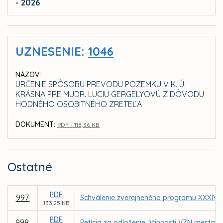
- 2026
UZNESENIE:
1046
NÁZOV:
URČENIE SPÔSOBU PREVODU POZEMKU V K. Ú.
KRÁSNA PRE MUDR. LUCIU GERGELYOVÚ Z DÔVODU
HODNÉHO OSOBITNÉHO ZRETEĽA
DOKUMENT:
PDF - 118,36 KB
Ostatné
PDF
997.
Schválenie zverejneného programu XXXIV. 
133,25 KB
PDF
998.
Petícia za odloženie účinnosti VZN mesta 