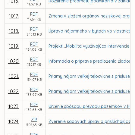
1016.
Rozšírenie predmetu podnikania v zaklad
117,61 KB
PDF
1017.
Zmena v zložení orgánov neziskovej organizá
117,64 KB
PDF
1018.
Úprava nájomného v bytoch vo vlastníctve 
245,13 KB
PDF
1019.
Projekt: „Mobilita využívajúca intervencie
134,08 KB
PDF
1020.
Informácia o príprave predloženia žiadost
135,17 KB
PDF
1021.
Priamy nájom veľkej telocvične s prísluše
134,07 KB
PDF
1022.
Priamy nájom veľkej telocvične s príslušen
133,97 KB
PDF
1023.
Určenie spôsobu prevodu pozemkov v k. ú.
135,63 KB
ZIP
1024.
Zverenie sadových úprav a prislúchajúcich
507,63 KB
PDF