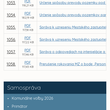
PDF
1053.
Určenie spôsobu prevodu pozemku pod stav
118,21 KB
PDF
1054.
Určenie spôsobu prevodu pozemkov parc. C K
182,19 KB
PDF
1055.
Správa k uzneseniu Mestského zastupiteľstv
117,18 KB
PDF
1056.
Správa k uzneseniu Mestského zastupiteľstv
117,22 KB
PDF
1057.
Správa o odpovediach na interpelácie a do
117,46 KB
PDF
1058.
Prerušenie rokovania MZ o bode „Personál
117,43 KB
Samospráva
Komunálne voľby 2026
Primátor