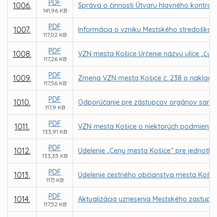
PDF
1006.
Správa o činnosti Útvaru hlavného kontrol
141,96 KB
PDF
1007.
Informácia o vzniku Mestského stredoškols
117,02 KB
PDF
1008.
VZN mesta Košice Určenie názvu ulice „Ľub
117,26 KB
PDF
1009.
Zmena VZN mesta Košice č. 238 o naklad
117,56 KB
PDF
1010.
Odporúčanie pre zástupcov orgánov samosp
117,9 KB
PDF
1011.
VZN mesta Košice o niektorých podmienka
133,91 KB
PDF
1012.
Udelenie „Ceny mesta Košice“ pre jednotliv
133,35 KB
PDF
1013.
Udelenie čestného občianstva mesta Košic
117,1 KB
PDF
1014.
Aktualizácia uznesenia Mestského zastupit
117,52 KB