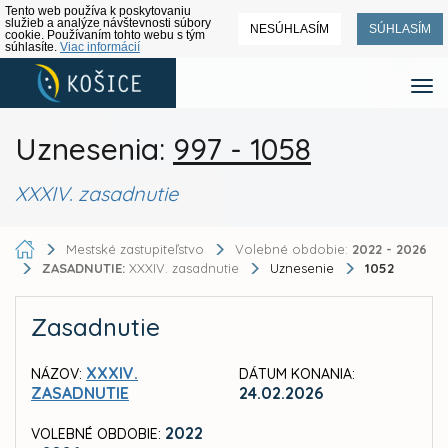
Tento web používa k poskytovaniu
služieb a analýze návštevnosti súbory
NESÚHLASÍM
SÚHLASÍM
cookie. Používaním tohto webu s tým
súhlasíte.
Viac informácií
Uznesenia:
997 - 1058
XXXIV. zasadnutie
Mestské zastupiteľstvo
Volebné obdobie:
2022 - 2026
ZASADNUTIE:
XXXIV. zasadnutie
Uznesenie
1052
Zasadnutie
XXXIV.
NÁZOV:
DÁTUM KONANIA:
ZASADNUTIE
24.02.2026
2022
VOLEBNÉ OBDOBIE: