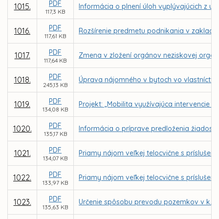
PDF
1015.
Informácia o plnení úloh vyplývajúcich z u
117,3 KB
PDF
1016.
Rozšírenie predmetu podnikania v zaklad
117,61 KB
PDF
1017.
Zmena v zložení orgánov neziskovej organizá
117,64 KB
PDF
1018.
Úprava nájomného v bytoch vo vlastníctve 
245,13 KB
PDF
1019.
Projekt: „Mobilita využívajúca intervencie
134,08 KB
PDF
1020.
Informácia o príprave predloženia žiadost
135,17 KB
PDF
1021.
Priamy nájom veľkej telocvične s prísluše
134,07 KB
PDF
1022.
Priamy nájom veľkej telocvične s príslušen
133,97 KB
PDF
1023.
Určenie spôsobu prevodu pozemkov v k. ú.
135,63 KB