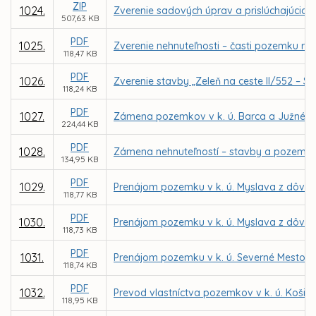
ZIP
1024.
Zverenie sadových úprav a prislúchajúcich
507,63 KB
PDF
1025.
Zverenie nehnuteľnosti – časti pozemku reg
118,47 KB
PDF
1026.
Zverenie stavby „Zeleň na ceste II/552 – S
118,24 KB
PDF
1027.
Zámena pozemkov v k. ú. Barca a Južné M
224,44 KB
PDF
1028.
Zámena nehnuteľností – stavby a pozemkov 
134,95 KB
PDF
1029.
Prenájom pozemku v k. ú. Myslava z dôvodu
118,77 KB
PDF
1030.
Prenájom pozemku v k. ú. Myslava z dôvodu
118,73 KB
PDF
1031.
Prenájom pozemku v k. ú. Severné Mesto pr
118,74 KB
PDF
1032.
Prevod vlastníctva pozemkov v k. ú. Košic
118,95 KB