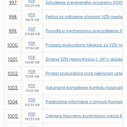
PDF
997.
Schválenie zverejneného programu XXXIV. 
133,25 KB
PDF
998.
Petícia za odloženie účinnosti VZN mesta 
118,75 KB
PDF
999.
Pravidlá a mechanizmus prerozdelenia fin
219,88 KB
PDF
1000.
Protesty prokurátora týkajúce sa VZN me
117,94 KB
PDF
1001.
Zmena VZN mesta Košice č. 241 o dočasn
134,45 KB
PDF
1002.
Protest prokurátora proti niektorým ustan
117,55 KB
PDF
1003.
Vykonanie komplexnej kontroly hospodáreni
117,43 KB
PDF
1004.
Predloženie informácie o činnosti Komisie
133,33 KB
PDF
1005.
Odmena hlavnému kontrolórovi mesta Koši
197,53 KB