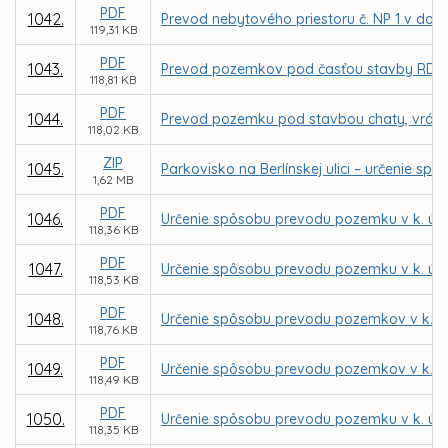
PDF
1042.
Prevod nebytového priestoru č. NP 1 v dom
119,31 KB
PDF
1043.
Prevod pozemkov pod časťou stavby RD vráta
118,81 KB
PDF
1044.
Prevod pozemku pod stavbou chaty, vrátane
118,02 KB
ZIP
1045.
Parkovisko na Berlínskej ulici – určenie
1,62 MB
PDF
1046.
Určenie spôsobu prevodu pozemku v k. ú. 
118,36 KB
PDF
1047.
Určenie spôsobu prevodu pozemku v k. ú.
118,53 KB
PDF
1048.
Určenie spôsobu prevodu pozemkov v k. ú.
118,76 KB
PDF
1049.
Určenie spôsobu prevodu pozemkov v k. ú.
118,49 KB
PDF
1050.
Určenie spôsobu prevodu pozemku v k. ú. 
118,35 KB