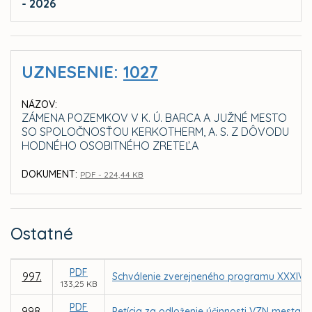
- 2026
UZNESENIE:
1027
NÁZOV:
ZÁMENA POZEMKOV V K. Ú. BARCA A JUŽNÉ MESTO
SO SPOLOČNOSŤOU KERKOTHERM, A. S. Z DÔVODU
HODNÉHO OSOBITNÉHO ZRETEĽA
DOKUMENT:
PDF - 224,44 KB
Ostatné
PDF
997.
Schválenie zverejneného programu XXXIV. 
133,25 KB
PDF
998.
Petícia za odloženie účinnosti VZN mesta 