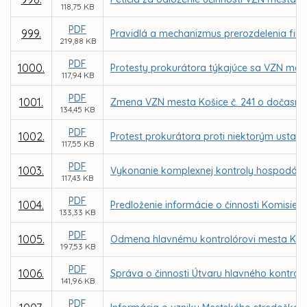
118,75 KB
PDF
999.
Pravidlá a mechanizmus prerozdelenia fin
219,88 KB
PDF
1000.
Protesty prokurátora týkajúce sa VZN me
117,94 KB
PDF
1001.
Zmena VZN mesta Košice č. 241 o dočasn
134,45 KB
PDF
1002.
Protest prokurátora proti niektorým ustan
117,55 KB
PDF
1003.
Vykonanie komplexnej kontroly hospodáreni
117,43 KB
PDF
1004.
Predloženie informácie o činnosti Komisie
133,33 KB
PDF
1005.
Odmena hlavnému kontrolórovi mesta Koši
197,53 KB
PDF
1006.
Správa o činnosti Útvaru hlavného kontrol
141,96 KB
PDF