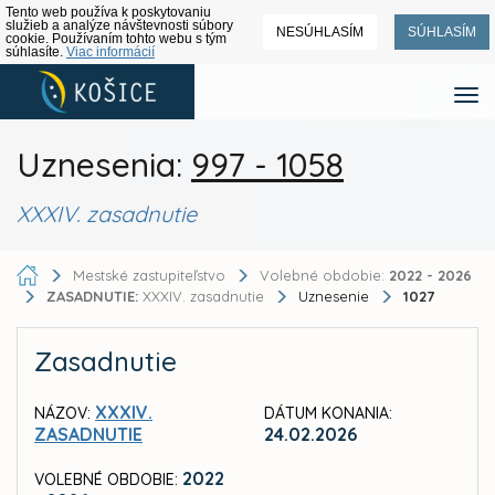
Tento web používa k poskytovaniu
služieb a analýze návštevnosti súbory
NESÚHLASÍM
SÚHLASÍM
cookie. Používaním tohto webu s tým
súhlasíte.
Viac informácií
Uznesenia:
997 - 1058
XXXIV. zasadnutie
Mestské zastupiteľstvo
Volebné obdobie:
2022 - 2026
ZASADNUTIE:
XXXIV. zasadnutie
Uznesenie
1027
Zasadnutie
XXXIV.
NÁZOV:
DÁTUM KONANIA:
ZASADNUTIE
24.02.2026
2022
VOLEBNÉ OBDOBIE: