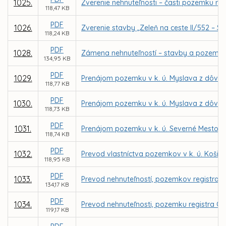
1025.
Zverenie nehnuteľnosti – časti pozemku reg
118,47 KB
PDF
1026.
Zverenie stavby „Zeleň na ceste II/552 – S
118,24 KB
PDF
1028.
Zámena nehnuteľností – stavby a pozemkov 
134,95 KB
PDF
1029.
Prenájom pozemku v k. ú. Myslava z dôvodu
118,77 KB
PDF
1030.
Prenájom pozemku v k. ú. Myslava z dôvodu
118,73 KB
PDF
1031.
Prenájom pozemku v k. ú. Severné Mesto pr
118,74 KB
PDF
1032.
Prevod vlastníctva pozemkov v k. ú. Košic
118,95 KB
PDF
1033.
Prevod nehnuteľností, pozemkov registra C
134,17 KB
PDF
1034.
Prevod nehnuteľnosti, pozemku registra C 
119,17 KB