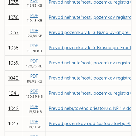
PDF
1035.
Prevod nehnuteľnosti, pozemku registra C K
118,83 KB
PDF
1036.
Prevod nehnuteľností, pozemkov registra C 
119,48 KB
PDF
1037.
Prevod pozemku v k. ú. Nižná Úvrať pre Ing
120,84 KB
PDF
1038.
Prevod pozemku v k. ú. Krásna pre Frant
118,78 KB
PDF
1039.
Prevod nehnuteľností, pozemkov registra C 
120,73 KB
PDF
1040.
Prevod nehnuteľností, pozemkov registra C
118,92 KB
PDF
1041.
Prevod nehnuteľnosti, pozemku registra C 
120,39 KB
PDF
1042.
Prevod nebytového priestoru č. NP 1 v dom
119,31 KB
PDF
1043.
Prevod pozemkov pod časťou stavby RD vráta
118,81 KB