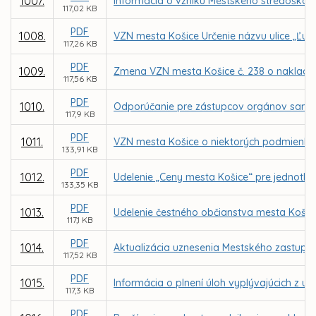
1007.
Informácia o vzniku Mestského stredoškols
117,02 KB
PDF
1008.
VZN mesta Košice Určenie názvu ulice „Ľub
117,26 KB
PDF
1009.
Zmena VZN mesta Košice č. 238 o naklad
117,56 KB
PDF
1010.
Odporúčanie pre zástupcov orgánov samosp
117,9 KB
PDF
1011.
VZN mesta Košice o niektorých podmienka
133,91 KB
PDF
1012.
Udelenie „Ceny mesta Košice“ pre jednotliv
133,35 KB
PDF
1013.
Udelenie čestného občianstva mesta Košic
117,1 KB
PDF
1014.
Aktualizácia uznesenia Mestského zastupit
117,52 KB
PDF
1015.
Informácia o plnení úloh vyplývajúcich z u
117,3 KB
PDF