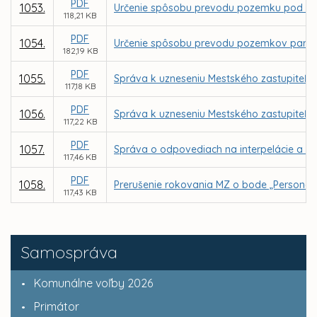
PDF
1053.
Určenie spôsobu prevodu pozemku pod stav
118,21 KB
PDF
1054.
Určenie spôsobu prevodu pozemkov parc. C K
182,19 KB
PDF
1055.
Správa k uzneseniu Mestského zastupiteľstv
117,18 KB
PDF
1056.
Správa k uzneseniu Mestského zastupiteľstv
117,22 KB
PDF
1057.
Správa o odpovediach na interpelácie a do
117,46 KB
PDF
1058.
Prerušenie rokovania MZ o bode „Personál
117,43 KB
Samospráva
Komunálne voľby 2026
Primátor