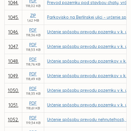
PDF
1044.
Prevod pozemku pod stavbou chaty, vrátane
118,02 KB
ZIP
1045.
Parkovisko na Berlínskej ulici – určenie
1,62 MB
PDF
1046.
Určenie spôsobu prevodu pozemku v k. ú. 
118,36 KB
PDF
1047.
Určenie spôsobu prevodu pozemku v k. ú.
118,53 KB
PDF
1048.
Určenie spôsobu prevodu pozemkov v k. ú.
118,76 KB
PDF
1049.
Určenie spôsobu prevodu pozemkov v k. ú.
118,49 KB
PDF
1050.
Určenie spôsobu prevodu pozemku v k. ú. 
118,35 KB
PDF
1051.
Určenie spôsobu prevodu pozemku v k. ú. 
118,61 KB
PDF
1052.
Určenie spôsobu prevodu nehnuteľnosti, no
119,54 KB