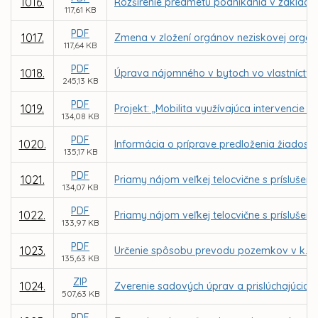
1016.
Rozšírenie predmetu podnikania v zaklad
117,61 KB
PDF
1017.
Zmena v zložení orgánov neziskovej organizá
117,64 KB
PDF
1018.
Úprava nájomného v bytoch vo vlastníctve 
245,13 KB
PDF
1019.
Projekt: „Mobilita využívajúca intervencie
134,08 KB
PDF
1020.
Informácia o príprave predloženia žiadost
135,17 KB
PDF
1021.
Priamy nájom veľkej telocvične s prísluše
134,07 KB
PDF
1022.
Priamy nájom veľkej telocvične s príslušen
133,97 KB
PDF
1023.
Určenie spôsobu prevodu pozemkov v k. ú.
135,63 KB
ZIP
1024.
Zverenie sadových úprav a prislúchajúcich
507,63 KB
PDF