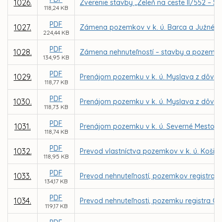
1026.
Zverenie stavby „Zeleň na ceste II/552 – S
118,24 KB
PDF
1027.
Zámena pozemkov v k. ú. Barca a Južné M
224,44 KB
PDF
1028.
Zámena nehnuteľností – stavby a pozemkov 
134,95 KB
PDF
1029.
Prenájom pozemku v k. ú. Myslava z dôvodu
118,77 KB
PDF
1030.
Prenájom pozemku v k. ú. Myslava z dôvodu
118,73 KB
PDF
1031.
Prenájom pozemku v k. ú. Severné Mesto pr
118,74 KB
PDF
1032.
Prevod vlastníctva pozemkov v k. ú. Košic
118,95 KB
PDF
1033.
Prevod nehnuteľností, pozemkov registra C
134,17 KB
PDF
1034.
Prevod nehnuteľnosti, pozemku registra C 
119,17 KB