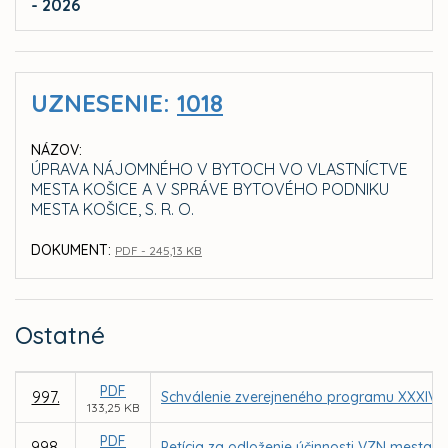
- 2026
UZNESENIE:
1018
NÁZOV:
ÚPRAVA NÁJOMNÉHO V BYTOCH VO VLASTNÍCTVE
MESTA KOŠICE A V SPRÁVE BYTOVÉHO PODNIKU
MESTA KOŠICE, S. R. O.
DOKUMENT:
PDF - 245,13 KB
Ostatné
PDF
997.
Schválenie zverejneného programu XXXIV. 
133,25 KB
PDF
998.
Petícia za odloženie účinnosti VZN mesta 