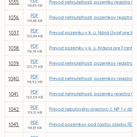
PDF
1035.
Prevod nehnuteľnosti, pozemku registra C K
118,83 KB
PDF
1036.
Prevod nehnuteľností, pozemkov registra C 
119,48 KB
PDF
1037.
Prevod pozemku v k. ú. Nižná Úvrať pre Ing
120,84 KB
PDF
1038.
Prevod pozemku v k. ú. Krásna pre Frant
118,78 KB
PDF
1039.
Prevod nehnuteľností, pozemkov registra C 
120,73 KB
PDF
1040.
Prevod nehnuteľností, pozemkov registra C
118,92 KB
PDF
1041.
Prevod nehnuteľnosti, pozemku registra C 
120,39 KB
PDF
1042.
Prevod nebytového priestoru č. NP 1 v dom
119,31 KB
PDF
1043.
Prevod pozemkov pod časťou stavby RD vráta
118,81 KB