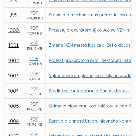
118,75 KB
PDF
999.
Pravidlá a mechanizmus prerozdelenia fin
219,88 KB
PDF
1000.
Protesty prokurátora týkajúce sa VZN me
117,94 KB
PDF
1001.
Zmena VZN mesta Košice č. 241 o dočasn
134,45 KB
PDF
1002.
Protest prokurátora proti niektorým ustan
117,55 KB
PDF
1003.
Vykonanie komplexnej kontroly hospodáreni
117,43 KB
PDF
1004.
Predloženie informácie o činnosti Komisie
133,33 KB
PDF
1005.
Odmena hlavnému kontrolórovi mesta Koši
197,53 KB
PDF
1006.
Správa o činnosti Útvaru hlavného kontrol
141,96 KB
PDF