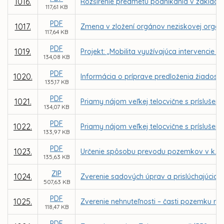
1016.
Rozšírenie predmetu podnikania v zaklad
117,61 KB
PDF
1017.
Zmena v zložení orgánov neziskovej organizá
117,64 KB
PDF
1019.
Projekt: „Mobilita využívajúca intervencie
134,08 KB
PDF
1020.
Informácia o príprave predloženia žiadost
135,17 KB
PDF
1021.
Priamy nájom veľkej telocvične s prísluše
134,07 KB
PDF
1022.
Priamy nájom veľkej telocvične s príslušen
133,97 KB
PDF
1023.
Určenie spôsobu prevodu pozemkov v k. ú.
135,63 KB
ZIP
1024.
Zverenie sadových úprav a prislúchajúcich
507,63 KB
PDF
1025.
Zverenie nehnuteľnosti – časti pozemku reg
118,47 KB
PDF