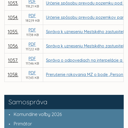
PDF
1053.
Určenie spôsobu prevodu pozemku pod stav
118,21 KB
PDF
1054.
Určenie spôsobu prevodu pozemkov parc. C K
182,19 KB
PDF
1055.
Správa k uzneseniu Mestského zastupiteľstv
117,18 KB
PDF
1056.
Správa k uzneseniu Mestského zastupiteľstv
117,22 KB
PDF
1057.
Správa o odpovediach na interpelácie a do
117,46 KB
PDF
1058.
Prerušenie rokovania MZ o bode „Personál
117,43 KB
Samospráva
Komunálne voľby 2026
Primátor