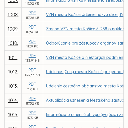
1007.
Informácia o vzniku Mestského stredoškols
117,02 KB
PDF
1008.
VZN mesta Košice Určenie názvu ulice „Ľub
117,26 KB
PDF
1009.
Zmena VZN mesta Košice č. 238 o naklad
117,56 KB
PDF
1010.
Odporúčanie pre zástupcov orgánov samosp
117,9 KB
PDF
1011.
VZN mesta Košice o niektorých podmienka
133,91 KB
PDF
1012.
Udelenie „Ceny mesta Košice“ pre jednotliv
133,35 KB
PDF
1013.
Udelenie čestného občianstva mesta Košic
117,1 KB
PDF
1014.
Aktualizácia uznesenia Mestského zastupit
117,52 KB
PDF
1015.
Informácia o plnení úloh vyplývajúcich z u
117,3 KB
PDF