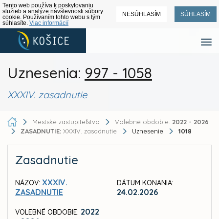
Tento web používa k poskytovaniu
služieb a analýze návštevnosti súbory
NESÚHLASÍM
SÚHLASÍM
cookie. Používaním tohto webu s tým
súhlasíte.
Viac informácií
Uznesenia:
997 - 1058
XXXIV. zasadnutie
Mestské zastupiteľstvo
Volebné obdobie:
2022 - 2026
ZASADNUTIE:
XXXIV. zasadnutie
Uznesenie
1018
Zasadnutie
XXXIV.
NÁZOV:
DÁTUM KONANIA:
ZASADNUTIE
24.02.2026
2022
VOLEBNÉ OBDOBIE: