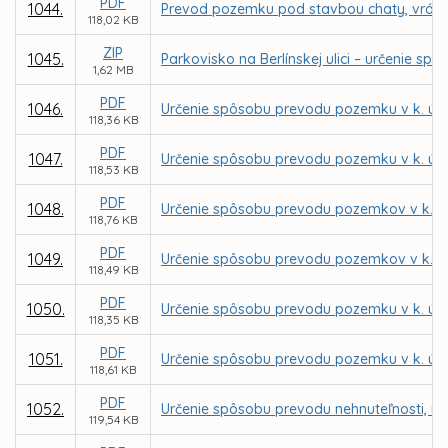
PDF
1044.
Prevod pozemku pod stavbou chaty, vrátane
118,02 KB
ZIP
1045.
Parkovisko na Berlínskej ulici – určenie
1,62 MB
PDF
1046.
Určenie spôsobu prevodu pozemku v k. ú. 
118,36 KB
PDF
1047.
Určenie spôsobu prevodu pozemku v k. ú.
118,53 KB
PDF
1048.
Určenie spôsobu prevodu pozemkov v k. ú.
118,76 KB
PDF
1049.
Určenie spôsobu prevodu pozemkov v k. ú.
118,49 KB
PDF
1050.
Určenie spôsobu prevodu pozemku v k. ú. 
118,35 KB
PDF
1051.
Určenie spôsobu prevodu pozemku v k. ú. 
118,61 KB
PDF
1052.
Určenie spôsobu prevodu nehnuteľnosti, no
119,54 KB