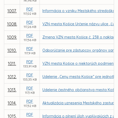
141,96 KB
PDF
1007.
Informácia o vzniku Mestského stredoškols
117,02 KB
PDF
1008.
VZN mesta Košice Určenie názvu ulice „Ľub
117,26 KB
PDF
1009.
Zmena VZN mesta Košice č. 238 o naklad
117,56 KB
PDF
1010.
Odporúčanie pre zástupcov orgánov samosp
117,9 KB
PDF
1011.
VZN mesta Košice o niektorých podmienka
133,91 KB
PDF
1012.
Udelenie „Ceny mesta Košice“ pre jednotliv
133,35 KB
PDF
1013.
Udelenie čestného občianstva mesta Košic
117,1 KB
PDF
1014.
Aktualizácia uznesenia Mestského zastupit
117,52 KB
PDF
1015.
Informácia o plnení úloh vyplývajúcich z u