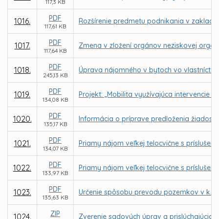
117,3 KB
PDF
1016.
Rozšírenie predmetu podnikania v zaklad
117,61 KB
PDF
1017.
Zmena v zložení orgánov neziskovej organizá
117,64 KB
PDF
1018.
Úprava nájomného v bytoch vo vlastníctve 
245,13 KB
PDF
1019.
Projekt: „Mobilita využívajúca intervencie
134,08 KB
PDF
1020.
Informácia o príprave predloženia žiadost
135,17 KB
PDF
1021.
Priamy nájom veľkej telocvične s prísluše
134,07 KB
PDF
1022.
Priamy nájom veľkej telocvične s príslušen
133,97 KB
PDF
1023.
Určenie spôsobu prevodu pozemkov v k. ú.
135,63 KB
ZIP
1024.
Zverenie sadových úprav a prislúchajúcich