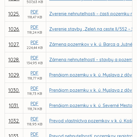
507,63 KB
PDF
1025.
Zverenie nehnuteľnosti – časti pozemku reg
118,47 KB
PDF
1026.
Zverenie stavby „Zeleň na ceste II/552 – S
118,24 KB
PDF
1027.
Zámena pozemkov v k. ú. Barca a Južné M
224,44 KB
PDF
1028.
Zámena nehnuteľností – stavby a pozemkov 
134,95 KB
PDF
1029.
Prenájom pozemku v k. ú. Myslava z dôvodu
118,77 KB
PDF
1030.
Prenájom pozemku v k. ú. Myslava z dôvodu
118,73 KB
PDF
1031.
Prenájom pozemku v k. ú. Severné Mesto pr
118,74 KB
PDF
1032.
Prevod vlastníctva pozemkov v k. ú. Košic
118,95 KB
PDF
1033.
Prevod nehnuteľností, pozemkov registra C