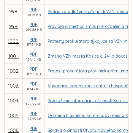
PDF
998.
Petícia za odloženie účinnosti VZN mesta 
118,75 KB
PDF
999.
Pravidlá a mechanizmus prerozdelenia fin
219,88 KB
PDF
1000.
Protesty prokurátora týkajúce sa VZN me
117,94 KB
PDF
1001.
Zmena VZN mesta Košice č. 241 o dočasn
134,45 KB
PDF
1002.
Protest prokurátora proti niektorým ustan
117,55 KB
PDF
1003.
Vykonanie komplexnej kontroly hospodáreni
117,43 KB
PDF
1004.
Predloženie informácie o činnosti Komisie
133,33 KB
PDF
1005.
Odmena hlavnému kontrolórovi mesta Koši
197,53 KB
PDF
1006.
Správa o činnosti Útvaru hlavného kontrol