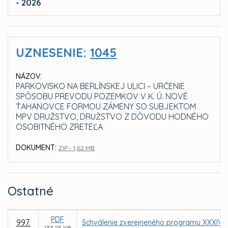
- 2026
UZNESENIE:
1045
NÁZOV:
PARKOVISKO NA BERLÍNSKEJ ULICI – URČENIE
SPÔSOBU PREVODU POZEMKOV V K. Ú. NOVÉ
ŤAHANOVCE FORMOU ZÁMENY SO SUBJEKTOM
MPV DRUŽSTVO, DRUŽSTVO Z DÔVODU HODNÉHO
OSOBITNÉHO ZRETEĽA
DOKUMENT:
ZIP - 1,62 MB
Ostatné
PDF
997.
Schválenie zverejneného programu XXXIV. 
133,25 KB