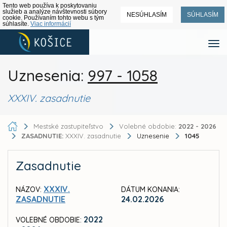
Tento web používa k poskytovaniu
služieb a analýze návštevnosti súbory
NESÚHLASÍM
SÚHLASÍM
cookie. Používaním tohto webu s tým
súhlasíte.
Viac informácií
Uznesenia:
997 - 1058
XXXIV. zasadnutie
Mestské zastupiteľstvo
Volebné obdobie:
2022 - 2026
ZASADNUTIE:
XXXIV. zasadnutie
Uznesenie
1045
Zasadnutie
XXXIV.
NÁZOV:
DÁTUM KONANIA:
ZASADNUTIE
24.02.2026
2022
VOLEBNÉ OBDOBIE: