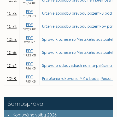
1052.
Určenie spôsobu prevodu nehnuteľnosti, no
119,54 KB
PDF
1053.
Určenie spôsobu prevodu pozemku pod stav
118,21 KB
PDF
1054.
Určenie spôsobu prevodu pozemkov parc. C K
182,19 KB
PDF
1055.
Správa k uzneseniu Mestského zastupiteľstv
117,18 KB
PDF
1056.
Správa k uzneseniu Mestského zastupiteľstv
117,22 KB
PDF
1057.
Správa o odpovediach na interpelácie a do
117,46 KB
PDF
1058.
Prerušenie rokovania MZ o bode „Personál
117,43 KB
Samospráva
Komunálne voľby 2026