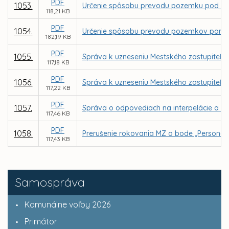
PDF
1053.
Určenie spôsobu prevodu pozemku pod stav
118,21 KB
PDF
1054.
Určenie spôsobu prevodu pozemkov parc. C K
182,19 KB
PDF
1055.
Správa k uzneseniu Mestského zastupiteľstv
117,18 KB
PDF
1056.
Správa k uzneseniu Mestského zastupiteľstv
117,22 KB
PDF
1057.
Správa o odpovediach na interpelácie a do
117,46 KB
PDF
1058.
Prerušenie rokovania MZ o bode „Personál
117,43 KB
Samospráva
Komunálne voľby 2026
Primátor