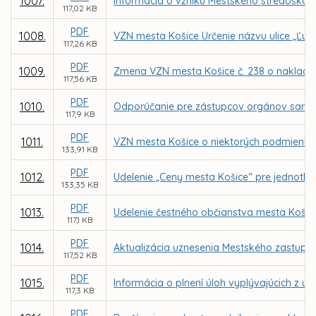
1007.
Informácia o vzniku Mestského stredoškols
117,02 KB
PDF
1008.
VZN mesta Košice Určenie názvu ulice „Ľub
117,26 KB
PDF
1009.
Zmena VZN mesta Košice č. 238 o naklad
117,56 KB
PDF
1010.
Odporúčanie pre zástupcov orgánov samosp
117,9 KB
PDF
1011.
VZN mesta Košice o niektorých podmienka
133,91 KB
PDF
1012.
Udelenie „Ceny mesta Košice“ pre jednotliv
133,35 KB
PDF
1013.
Udelenie čestného občianstva mesta Košic
117,1 KB
PDF
1014.
Aktualizácia uznesenia Mestského zastupit
117,52 KB
PDF
1015.
Informácia o plnení úloh vyplývajúcich z u
117,3 KB
PDF