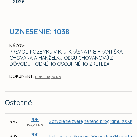
- 2026
UZNESENIE:
1038
NÁZOV:
PREVOD POZEMKU V K. Ú. KRÁSNA PRE FRANTIŠKA
CHOVANA A MANŽELKU OĽGU CHOVANOVÚ Z
DÔVODU HODNÉHO OSOBITNÉHO ZRETEĽA
DOKUMENT:
PDF - 118,78 KB
Ostatné
PDF
997.
Schválenie zverejneného programu XXXIV. 
133,25 KB
PDF
998.
Petícia za odloženie účinnosti VZN mesta 