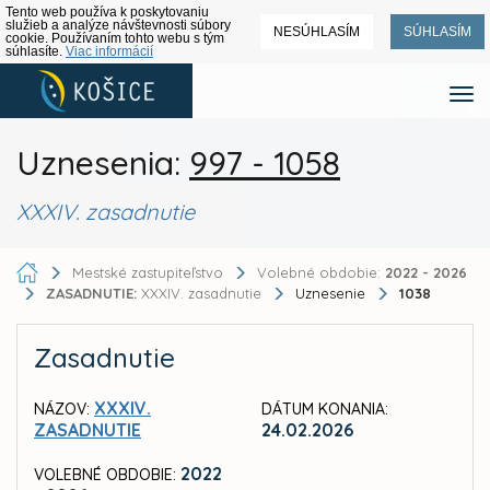
Tento web používa k poskytovaniu
služieb a analýze návštevnosti súbory
NESÚHLASÍM
SÚHLASÍM
cookie. Používaním tohto webu s tým
súhlasíte.
Viac informácií
Uznesenia:
997 - 1058
XXXIV. zasadnutie
Mestské zastupiteľstvo
Volebné obdobie:
2022 - 2026
ZASADNUTIE:
XXXIV. zasadnutie
Uznesenie
1038
Zasadnutie
XXXIV.
NÁZOV:
DÁTUM KONANIA:
ZASADNUTIE
24.02.2026
2022
VOLEBNÉ OBDOBIE: