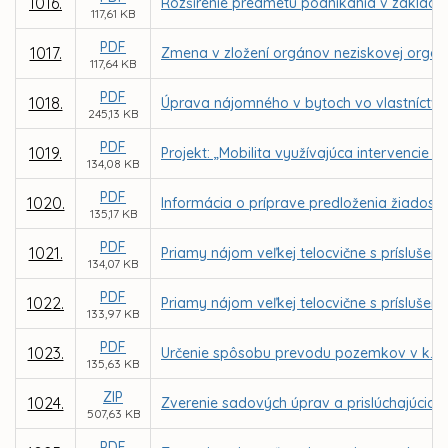
1016.
Rozšírenie predmetu podnikania v zaklad
117,61 KB
PDF
1017.
Zmena v zložení orgánov neziskovej organizá
117,64 KB
PDF
1018.
Úprava nájomného v bytoch vo vlastníctve 
245,13 KB
PDF
1019.
Projekt: „Mobilita využívajúca intervencie
134,08 KB
PDF
1020.
Informácia o príprave predloženia žiadost
135,17 KB
PDF
1021.
Priamy nájom veľkej telocvične s prísluše
134,07 KB
PDF
1022.
Priamy nájom veľkej telocvične s príslušen
133,97 KB
PDF
1023.
Určenie spôsobu prevodu pozemkov v k. ú.
135,63 KB
ZIP
1024.
Zverenie sadových úprav a prislúchajúcich
507,63 KB
PDF