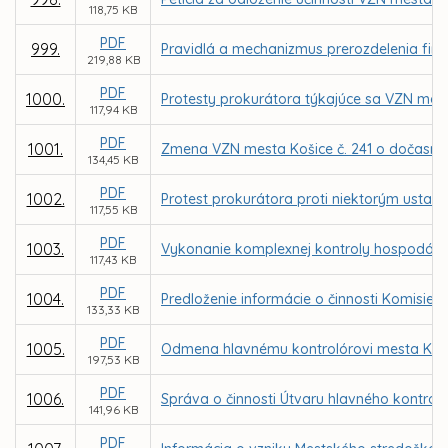
118,75 KB
PDF
999.
Pravidlá a mechanizmus prerozdelenia fin
219,88 KB
PDF
1000.
Protesty prokurátora týkajúce sa VZN me
117,94 KB
PDF
1001.
Zmena VZN mesta Košice č. 241 o dočasn
134,45 KB
PDF
1002.
Protest prokurátora proti niektorým ustan
117,55 KB
PDF
1003.
Vykonanie komplexnej kontroly hospodáreni
117,43 KB
PDF
1004.
Predloženie informácie o činnosti Komisie
133,33 KB
PDF
1005.
Odmena hlavnému kontrolórovi mesta Koši
197,53 KB
PDF
1006.
Správa o činnosti Útvaru hlavného kontrol
141,96 KB
PDF