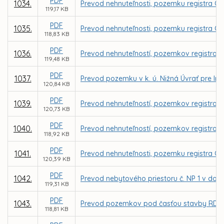
PDF
1034.
Prevod nehnuteľnosti, pozemku registra C 
119,17 KB
PDF
1035.
Prevod nehnuteľnosti, pozemku registra C K
118,83 KB
PDF
1036.
Prevod nehnuteľností, pozemkov registra C 
119,48 KB
PDF
1037.
Prevod pozemku v k. ú. Nižná Úvrať pre Ing
120,84 KB
PDF
1039.
Prevod nehnuteľností, pozemkov registra C 
120,73 KB
PDF
1040.
Prevod nehnuteľností, pozemkov registra C
118,92 KB
PDF
1041.
Prevod nehnuteľnosti, pozemku registra C 
120,39 KB
PDF
1042.
Prevod nebytového priestoru č. NP 1 v dom
119,31 KB
PDF
1043.
Prevod pozemkov pod časťou stavby RD vráta
118,81 KB