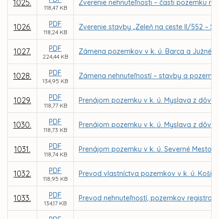
1025.
Zverenie nehnuteľnosti – časti pozemku reg
118,47 KB
PDF
1026.
Zverenie stavby „Zeleň na ceste II/552 – S
118,24 KB
PDF
1027.
Zámena pozemkov v k. ú. Barca a Južné M
224,44 KB
PDF
1028.
Zámena nehnuteľností – stavby a pozemkov 
134,95 KB
PDF
1029.
Prenájom pozemku v k. ú. Myslava z dôvodu
118,77 KB
PDF
1030.
Prenájom pozemku v k. ú. Myslava z dôvodu
118,73 KB
PDF
1031.
Prenájom pozemku v k. ú. Severné Mesto pr
118,74 KB
PDF
1032.
Prevod vlastníctva pozemkov v k. ú. Košic
118,95 KB
PDF
1033.
Prevod nehnuteľností, pozemkov registra C
134,17 KB