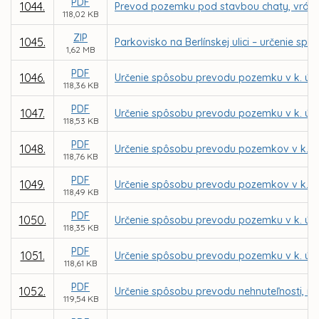
PDF
1044.
Prevod pozemku pod stavbou chaty, vrátane
118,02 KB
ZIP
1045.
Parkovisko na Berlínskej ulici – určenie
1,62 MB
PDF
1046.
Určenie spôsobu prevodu pozemku v k. ú. 
118,36 KB
PDF
1047.
Určenie spôsobu prevodu pozemku v k. ú.
118,53 KB
PDF
1048.
Určenie spôsobu prevodu pozemkov v k. ú.
118,76 KB
PDF
1049.
Určenie spôsobu prevodu pozemkov v k. ú.
118,49 KB
PDF
1050.
Určenie spôsobu prevodu pozemku v k. ú. 
118,35 KB
PDF
1051.
Určenie spôsobu prevodu pozemku v k. ú. 
118,61 KB
PDF
1052.
Určenie spôsobu prevodu nehnuteľnosti, no
119,54 KB