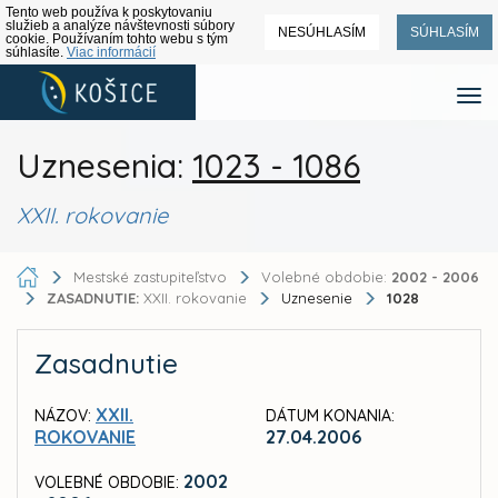
Tento web používa k poskytovaniu
služieb a analýze návštevnosti súbory
NESÚHLASÍM
SÚHLASÍM
cookie. Používaním tohto webu s tým
súhlasíte.
Viac informácií
Uznesenia:
1023 - 1086
XXII. rokovanie
Mestské zastupiteľstvo
Volebné obdobie:
2002 - 2006
ZASADNUTIE:
XXII. rokovanie
Uznesenie
1028
Zasadnutie
XXII.
NÁZOV:
DÁTUM KONANIA:
ROKOVANIE
27.04.2006
2002
VOLEBNÉ OBDOBIE: