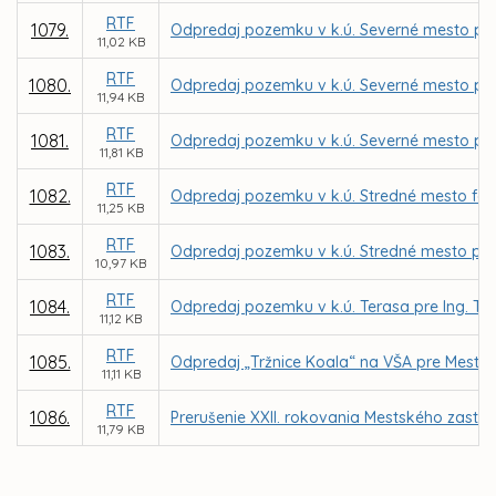
RTF
1079.
Odpredaj pozemku v k.ú. Severné mesto pre O
11,02 KB
RTF
1080.
Odpredaj pozemku v k.ú. Severné mesto pre
11,94 KB
RTF
1081.
Odpredaj pozemku v k.ú. Severné mesto pre
11,81 KB
RTF
1082.
Odpredaj pozemku v k.ú. Stredné mesto for
11,25 KB
RTF
1083.
Odpredaj pozemku v k.ú. Stredné mesto pre
10,97 KB
RTF
1084.
Odpredaj pozemku v k.ú. Terasa pre Ing. 
11,12 KB
RTF
1085.
Odpredaj „Tržnice Koala“ na VŠA pre Mestsk
11,11 KB
RTF
1086.
Prerušenie XXII. rokovania Mestského zastup
11,79 KB