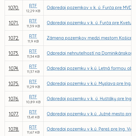
RTF
1070.
Odpredaj pozemkov v k. ú. Furča pre MVDr.
12,29 KB
RTF
1071.
Odpredaj pozemku v k. ú. Furča pre Kvetu 
11,39 KB
RTF
1072.
Zámena pozemkov medzi mestom Košice a MČ
11,9 KB
RTF
1073.
Odpredaj nehnuteľností na Dominikánskom n
11,34 KB
RTF
1074.
Odpredaj pozemku v k.ú. Letná formou obch
11,37 KB
RTF
1075.
Odpredaj pozemku v k.ú. Myslava pre Ing. Ľ
11,29 KB
RTF
1076.
Odpredaj pozemku v k. ú. Huštáky pre Ing.
10,89 KB
RTF
1077.
Odpredaj pozemku v k.ú. Južné mesto pre MA
13,41 KB
RTF
1078.
Odpredaj pozemku v k.ú. Pereš pre Ing. Vie
11,67 KB