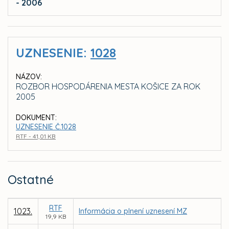
- 2006
UZNESENIE:
1028
NÁZOV:
ROZBOR HOSPODÁRENIA MESTA KOŠICE ZA ROK
2005
DOKUMENT:
UZNESENIE Č.1028
RTF - 41,01 KB
Ostatné
RTF
1023.
Informácia o plnení uznesení MZ
19,9 KB