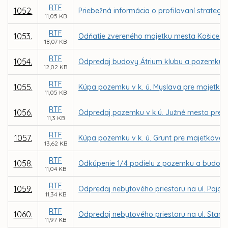
RTF
1052.
Priebežná informácia o profilovaní strategic
11,05 KB
RTF
1053.
Odňatie zvereného majetku mesta Košice z
18,07 KB
RTF
1054.
Odpredaj budovy Átrium klubu a pozemku na 
12,02 KB
RTF
1055.
Kúpa pozemku v k. ú. Myslava pre majetko
11,05 KB
RTF
1056.
Odpredaj pozemku v k.ú. Južné mesto pre Rí
11,3 KB
RTF
1057.
Kúpa pozemku v k. ú. Grunt pre majetkovo
13,62 KB
RTF
1058.
Odkúpenie 1/4 podielu z pozemku a budovy 
11,04 KB
RTF
1059.
Odpredaj nebytového priestoru na ul. Pajor
11,34 KB
RTF
1060.
Odpredaj nebytového priestoru na ul. Stará
11,97 KB