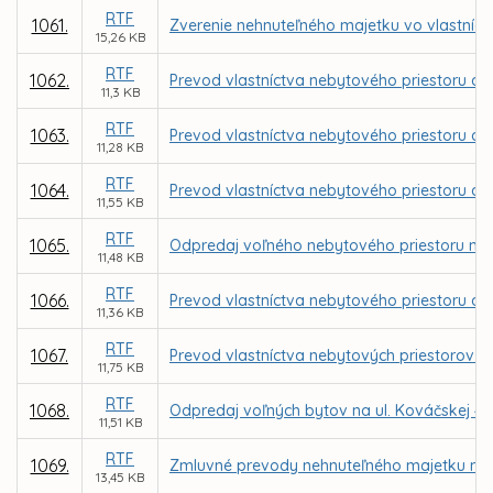
RTF
1061.
Zverenie nehnuteľného majetku vo vlastníct
15,26 KB
RTF
1062.
Prevod vlastníctva nebytového priestoru a a
11,3 KB
RTF
1063.
Prevod vlastníctva nebytového priestoru a a
11,28 KB
RTF
1064.
Prevod vlastníctva nebytového priestoru a a
11,55 KB
RTF
1065.
Odpredaj voľného nebytového priestoru na u
11,48 KB
RTF
1066.
Prevod vlastníctva nebytového priestoru a al
11,36 KB
RTF
1067.
Prevod vlastníctva nebytových priestorov p
11,75 KB
RTF
1068.
Odpredaj voľných bytov na ul. Kováčskej 47
11,51 KB
RTF
1069.
Zmluvné prevody nehnuteľného majetku mes
13,45 KB