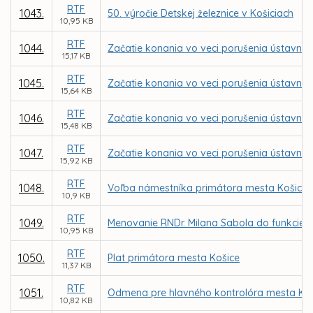
RTF
1043.
50. výročie Detskej železnice v Košiciach
10,95 KB
RTF
1044.
Začatie konania vo veci porušenia ústavnéh
15,17 KB
RTF
1045.
Začatie konania vo veci porušenia ústavnéh
15,64 KB
RTF
1046.
Začatie konania vo veci porušenia ústavnéh
15,48 KB
RTF
1047.
Začatie konania vo veci porušenia ústavnéh
15,92 KB
RTF
1048.
Voľba námestníka primátora mesta Košice
10,9 KB
RTF
1049.
Menovanie RNDr. Milana Sabola do funkcie r
10,95 KB
RTF
1050.
Plat primátora mesta Košice
11,37 KB
RTF
1051.
Odmena pre hlavného kontrolóra mesta Koš
10,82 KB