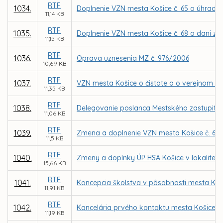
RTF
1034.
Doplnenie VZN mesta Košice č. 65 o úhradá
11,14 KB
RTF
1035.
Doplnenie VZN mesta Košice č. 68 o dani za 
11,15 KB
RTF
1036.
Oprava uznesenia MZ č. 976/2006
10,69 KB
RTF
1037.
VZN mesta Košice o čistote a o verejnom p
11,35 KB
RTF
1038.
Delegovanie poslanca Mestského zastupiteľ
11,06 KB
RTF
1039.
Zmena a doplnenie VZN mesta Košice č. 66 
11,5 KB
RTF
1040.
Zmeny a doplnky ÚP HSA Košice v lokalite P
15,66 KB
RTF
1041.
Koncepcia školstva v pôsobnosti mesta Koš
11,91 KB
RTF
1042.
Kancelária prvého kontaktu mesta Košice
11,19 KB