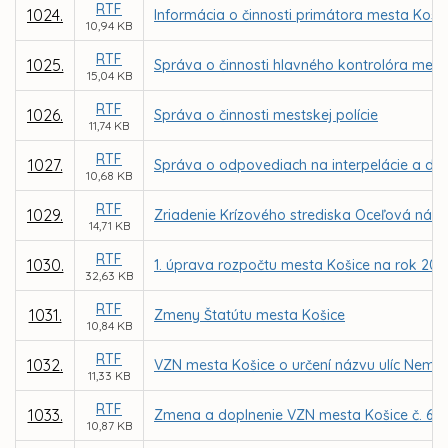
RTF
1024.
Informácia o činnosti primátora mesta Koši
10,94 KB
RTF
1025.
Správa o činnosti hlavného kontrolóra mest
15,04 KB
RTF
1026.
Správa o činnosti mestskej polície
11,74 KB
RTF
1027.
Správa o odpovediach na interpelácie a do
10,68 KB
RTF
1029.
Zriadenie Krízového strediska Oceľová náde
14,71 KB
RTF
1030.
1. úprava rozpočtu mesta Košice na rok 200
32,63 KB
RTF
1031.
Zmeny Štatútu mesta Košice
10,84 KB
RTF
1032.
VZN mesta Košice o určení názvu ulíc Neme
11,33 KB
RTF
1033.
Zmena a doplnenie VZN mesta Košice č. 61 o
10,87 KB