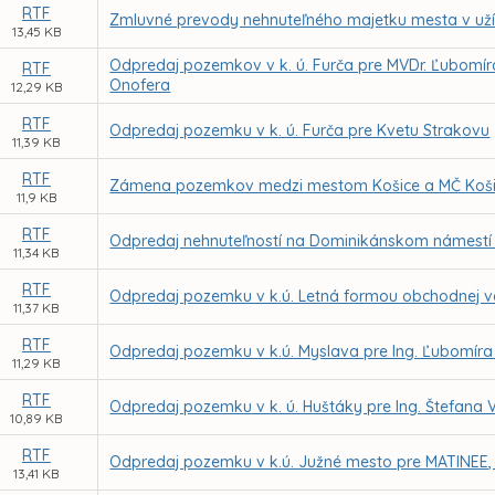
RTF
Zmluvné prevody nehnuteľného majetku mesta v uží
13,45 KB
Odpredaj pozemkov v k. ú. Furča pre MVDr. Ľubomí
RTF
Onofera
12,29 KB
RTF
Odpredaj pozemku v k. ú. Furča pre Kvetu Strakovu
11,39 KB
RTF
Zámena pozemkov medzi mestom Košice a MČ Košice
11,9 KB
RTF
Odpredaj nehnuteľností na Dominikánskom námestí č
11,34 KB
RTF
Odpredaj pozemku v k.ú. Letná formou obchodnej ve
11,37 KB
RTF
Odpredaj pozemku v k.ú. Myslava pre Ing. Ľubomíra
11,29 KB
RTF
Odpredaj pozemku v k. ú. Huštáky pre Ing. Štefana
10,89 KB
RTF
Odpredaj pozemku v k.ú. Južné mesto pre MATINEE, s
13,41 KB