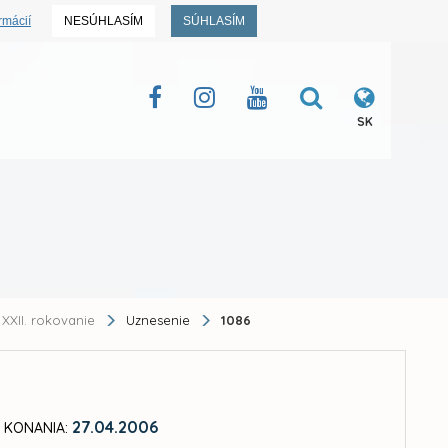
rmácií
NESÚHLASÍM
SÚHLASÍM
SK
XXII. rokovanie
Uznesenie
1086
27.04.2006
 KONANIA: