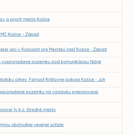
ľov a priorít mesta Košice
 MČ Košice – Západ
j ulici v Košiciach pre Mestskú časť Košice - Západ
e vysporiadanie pozemku pod komunikáciou Nižné
lícku cirkev, Farnosť Kráľovnej pokoja Košice - Juh
ysporiadanie pozemku na výstavbu prepojovacej
novej 1v k.ú. Stredné mesto
ormou obchodnej verejnej súťaže