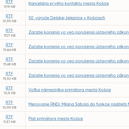
RTF
Kancelária prvého kontaktu mesta Košice
11,19 KB
RTF
50. výročie Detskej železnice v Košiciach
10,95 KB
RTF
Začatie konania vo veci porušenia ústavného zákona
15,17 KB
RTF
Začatie konania vo veci porušenia ústavného zákona
15,64 KB
RTF
Začatie konania vo veci porušenia ústavného zákona
15,48 KB
RTF
Začatie konania vo veci porušenia ústavného zákona
15,92 KB
RTF
Voľba námestníka primátora mesta Košice
10,9 KB
RTF
Menovanie RNDr. Milana Sabola do funkcie riaditeľa
10,95 KB
RTF
Plat primátora mesta Košice
11,37 KB