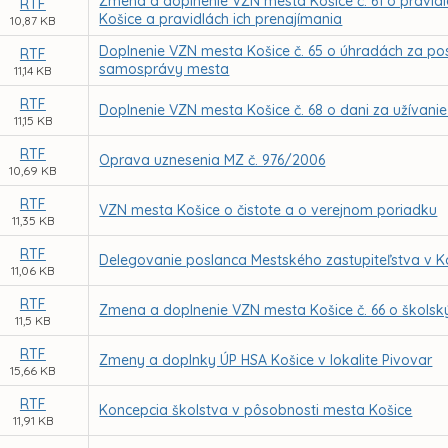
Zmena a doplnenie VZN mesta Košice č. 61 o pravid
RTF
Košice a pravidlách ich prenajímania
10,87 KB
Doplnenie VZN mesta Košice č. 65 o úhradách za po
RTF
samosprávy mesta
11,14 KB
RTF
Doplnenie VZN mesta Košice č. 68 o dani za užívanie
11,15 KB
RTF
Oprava uznesenia MZ č. 976/2006
10,69 KB
RTF
VZN mesta Košice o čistote a o verejnom poriadku
11,35 KB
RTF
Delegovanie poslanca Mestského zastupiteľstva v K
11,06 KB
RTF
Zmena a doplnenie VZN mesta Košice č. 66 o škols
11,5 KB
RTF
Zmeny a doplnky ÚP HSA Košice v lokalite Pivovar
15,66 KB
RTF
Koncepcia školstva v pôsobnosti mesta Košice
11,91 KB