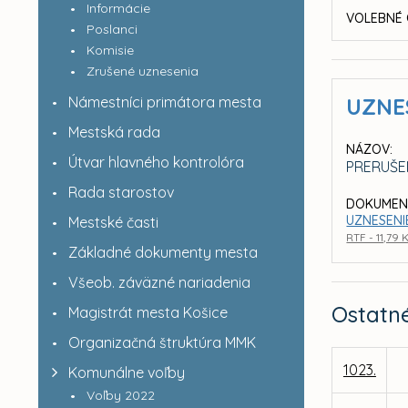
Informácie
VOLEBNÉ 
Poslanci
Komisie
Zrušené uznesenia
Námestníci primátora mesta
UZNE
Mestská rada
NÁZOV:
Útvar hlavného kontrolóra
PRERUŠE
Rada starostov
DOKUMEN
UZNESENIE
Mestské časti
RTF - 11,79 
Základné dokumenty mesta
Všeob. záväzné nariadenia
Ostatn
Magistrát mesta Košice
Organizačná štruktúra MMK
1023.
Komunálne voľby
Voľby 2022