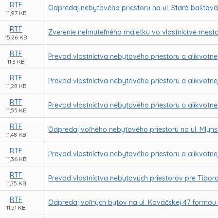
RTF
Odpredaj nebytového priestoru na ul. Stará baštová
11,97 KB
RTF
Zverenie nehnuteľného majetku vo vlastníctve mesta
15,26 KB
RTF
Prevod vlastníctva nebytového priestoru a alikvotne
11,3 KB
RTF
Prevod vlastníctva nebytového priestoru a alikvotne
11,28 KB
RTF
Prevod vlastníctva nebytového priestoru a alikvotne
11,55 KB
RTF
Odpredaj voľného nebytového priestoru na ul. Mlyns
11,48 KB
RTF
Prevod vlastníctva nebytového priestoru a alikvotnej
11,36 KB
RTF
Prevod vlastníctva nebytových priestorov pre Tibor
11,75 KB
RTF
Odpredaj voľných bytov na ul. Kováčskej 47 formou 
11,51 KB