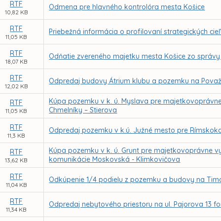
RTF
Odmena pre hlavného kontrolóra mesta Košice
10,82 KB
RTF
Priebežná informácia o profilovaní strategických cie
11,05 KB
RTF
Odňatie zvereného majetku mesta Košice zo správy
18,07 KB
RTF
Odpredaj budovy Átrium klubu a pozemku na Považske
12,02 KB
Kúpa pozemku v k. ú. Myslava pre majetkovoprávn
RTF
Chmelníky – Stierova
11,05 KB
RTF
Odpredaj pozemku v k.ú. Južné mesto pre Rímskokato
11,3 KB
Kúpa pozemku v k. ú. Grunt pre majetkovoprávne v
RTF
komunikácie Moskovská - Klimkovičova
13,62 KB
RTF
Odkúpenie 1/4 podielu z pozemku a budovy na Timo
11,04 KB
RTF
Odpredaj nebytového priestoru na ul. Pajorova 13 f
11,34 KB