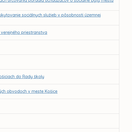
lách určovania poradia uchádzačov o sociálne byty mesta
skytovanie sociálnych služieb v pôsobnosti územnej
 verejného priestranstva
ošiciach do Rady školy
kých obvodoch v meste Košice