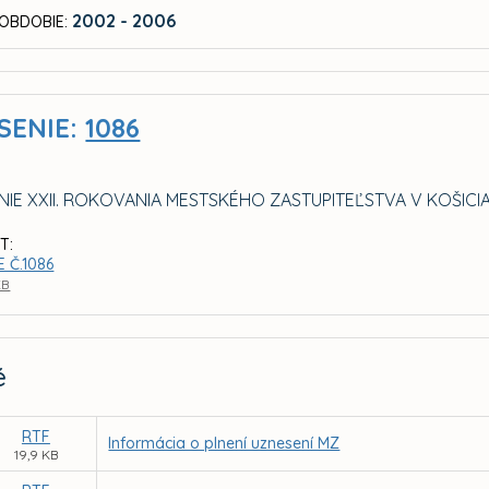
2002 - 2006
OBDOBIE:
SENIE:
1086
NIE XXII. ROKOVANIA MESTSKÉHO ZASTUPITEĽSTVA V KOŠICI
T:
 Č.1086
KB
é
RTF
Informácia o plnení uznesení MZ
19,9 KB