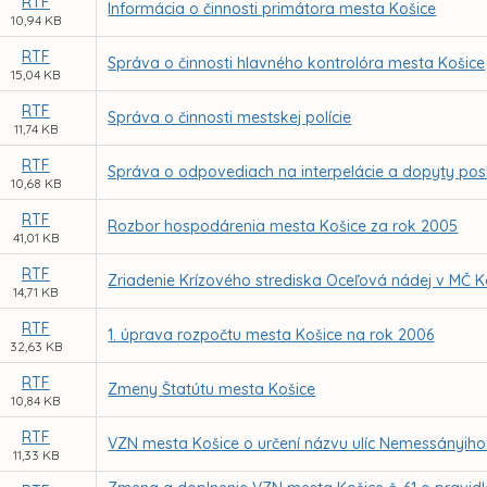
RTF
Informácia o činnosti primátora mesta Košice
10,94 KB
RTF
Správa o činnosti hlavného kontrolóra mesta Košice
15,04 KB
RTF
Správa o činnosti mestskej polície
11,74 KB
RTF
Správa o odpovediach na interpelácie a dopyty po
10,68 KB
RTF
Rozbor hospodárenia mesta Košice za rok 2005
41,01 KB
RTF
Zriadenie Krízového strediska Oceľová nádej v MČ K
14,71 KB
RTF
1. úprava rozpočtu mesta Košice na rok 2006
32,63 KB
RTF
Zmeny Štatútu mesta Košice
10,84 KB
RTF
VZN mesta Košice o určení názvu ulíc Nemessányiho
11,33 KB