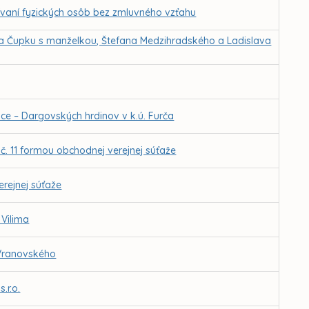
vaní fyzických osôb bez zmluvného vzťahu
ra Čupku s manželkou, Štefana Medzihradského a Ladislava
 – Dargovských hrdinov v k.ú. Furča
. 11 formou obchodnej verejnej súťaže
rejnej súťaže
 Vilima
 Vranovského
.r.o.