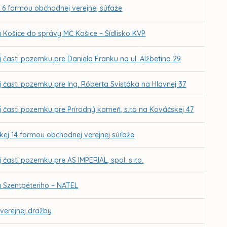
 6 formou obchodnej verejnej súťaže
 Košice do správy MČ Košice – Sídlisko KVP
j časti pozemku pre Daniela Franku na ul. Alžbetina 29
j časti pozemku pre Ing. Róberta Svistáka na Hlavnej 37
j časti pozemku pre Prírodný kameň, s.r.o na Kováčskej 47
kej 14 formou obchodnej verejnej súťaže
 časti pozemku pre AS IMPERIAL, spol. s r.o.
a Szentpéteriho – NATEL
verejnej dražby