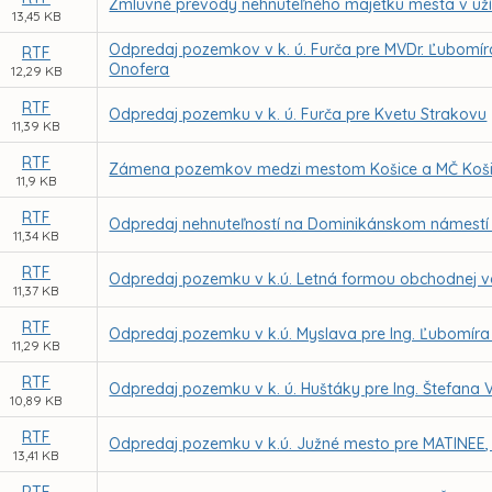
Zmluvné prevody nehnuteľného majetku mesta v uží
13,45 KB
Odpredaj pozemkov v k. ú. Furča pre MVDr. Ľubomí
RTF
Onofera
12,29 KB
RTF
Odpredaj pozemku v k. ú. Furča pre Kvetu Strakovu
11,39 KB
RTF
Zámena pozemkov medzi mestom Košice a MČ Košice
11,9 KB
RTF
Odpredaj nehnuteľností na Dominikánskom námestí č
11,34 KB
RTF
Odpredaj pozemku v k.ú. Letná formou obchodnej ve
11,37 KB
RTF
Odpredaj pozemku v k.ú. Myslava pre Ing. Ľubomíra
11,29 KB
RTF
Odpredaj pozemku v k. ú. Huštáky pre Ing. Štefana
10,89 KB
RTF
Odpredaj pozemku v k.ú. Južné mesto pre MATINEE, s
13,41 KB