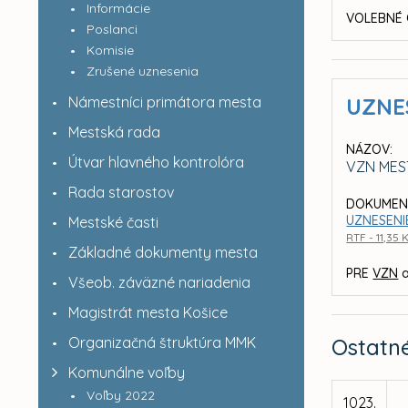
Informácie
VOLEBNÉ 
Poslanci
Komisie
Zrušené uznesenia
Námestníci primátora mesta
UZNE
Mestská rada
NÁZOV:
Útvar hlavného kontrolóra
VZN MES
Rada starostov
DOKUMEN
UZNESENIE
Mestské časti
RTF - 11,35 
Základné dokumenty mesta
PRE
VZN
a
Všeob. záväzné nariadenia
Magistrát mesta Košice
Organizačná štruktúra MMK
Ostatn
Komunálne voľby
Voľby 2022
1023.