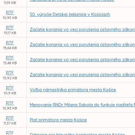
11,19 KB
RTF
50. výročie Detskej železnice v Košiciach
10,95 KB
RTF
Začatie konania vo veci porušenia ústavného zákona
15,17 KB
RTF
Začatie konania vo veci porušenia ústavného zákona
15,64 KB
RTF
Začatie konania vo veci porušenia ústavného zákona
15,48 KB
RTF
Začatie konania vo veci porušenia ústavného zákona
15,92 KB
RTF
Voľba námestníka primátora mesta Košice
10,9 KB
RTF
Menovanie RNDr. Milana Sabola do funkcie riaditeľa
10,95 KB
RTF
Plat primátora mesta Košice
11,37 KB
RTF