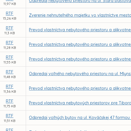
Odpredaj nebytového priestoru na ul. Stará baštová
11,97 KB
RTF
Zverenie nehnuteľného majetku vo vlastníctve mesta
15,26 KB
RTF
Prevod vlastníctva nebytového priestoru a alikvotne
11,3 KB
RTF
Prevod vlastníctva nebytového priestoru a alikvotne
11,28 KB
RTF
Prevod vlastníctva nebytového priestoru a alikvotne
11,55 KB
RTF
Odpredaj voľného nebytového priestoru na ul. Mlyns
11,48 KB
RTF
Prevod vlastníctva nebytového priestoru a alikvotnej
11,36 KB
RTF
Prevod vlastníctva nebytových priestorov pre Tibor
11,75 KB
RTF
Odpredaj voľných bytov na ul. Kováčskej 47 formou 
11,51 KB
RTF