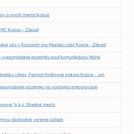
ľov a priorít mesta Košice
 MČ Košice – Západ
j ulici v Košiciach pre Mestskú časť Košice - Západ
e vysporiadanie pozemku pod komunikáciou Nižné
lícku cirkev, Farnosť Kráľovnej pokoja Košice - Juh
ysporiadanie pozemku na výstavbu prepojovacej
novej 1v k.ú. Stredné mesto
ormou obchodnej verejnej súťaže