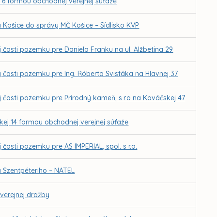
 6 formou obchodnej verejnej súťaže
 Košice do správy MČ Košice – Sídlisko KVP
j časti pozemku pre Daniela Franku na ul. Alžbetina 29
j časti pozemku pre Ing. Róberta Svistáka na Hlavnej 37
j časti pozemku pre Prírodný kameň, s.r.o na Kováčskej 47
kej 14 formou obchodnej verejnej súťaže
 časti pozemku pre AS IMPERIAL, spol. s r.o.
a Szentpéteriho – NATEL
verejnej dražby