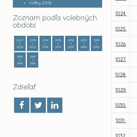
Voľby 2018
1024.
Zoznam podľa volebných
období
1025.
2022
2018
2014
2010
2006
2002
1998
1026.
2026
2022
2018
2014
2010
2006
2002
1994
1991
1027.
1998
1994
1028.
Zdieľať
1029.
1030.
1031.
1032.