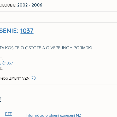
2002 - 2006
OBDOBIE:
SENIE:
1037
TA KOŠICE O ČISTOTE A O VEREJNOM PORIADKU
T:
 Č.1037
KB
78
lebo
ZMENY VZN
:
é
RTF
Informácia o plnení uznesení MZ