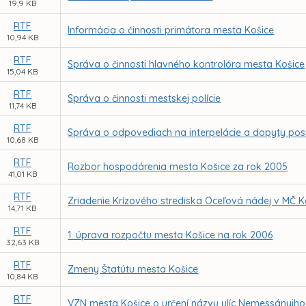
19,9 KB
RTF
Informácia o činnosti primátora mesta Košice
10,94 KB
RTF
Správa o činnosti hlavného kontrolóra mesta Košice
15,04 KB
RTF
Správa o činnosti mestskej polície
11,74 KB
RTF
Správa o odpovediach na interpelácie a dopyty po
10,68 KB
RTF
Rozbor hospodárenia mesta Košice za rok 2005
41,01 KB
RTF
Zriadenie Krízového strediska Oceľová nádej v MČ K
14,71 KB
RTF
1. úprava rozpočtu mesta Košice na rok 2006
32,63 KB
RTF
Zmeny Štatútu mesta Košice
10,84 KB
RTF
VZN mesta Košice o určení názvu ulíc Nemessányiho