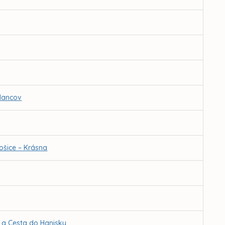
slancov
ošice – Krásna
 a Cesta do Hanisky