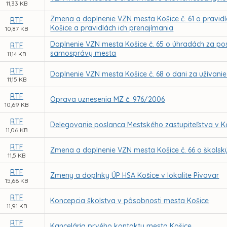
11,33 KB
Zmena a doplnenie VZN mesta Košice č. 61 o pravid
RTF
Košice a pravidlách ich prenajímania
10,87 KB
Doplnenie VZN mesta Košice č. 65 o úhradách za po
RTF
samosprávy mesta
11,14 KB
RTF
Doplnenie VZN mesta Košice č. 68 o dani za užívanie
11,15 KB
RTF
Oprava uznesenia MZ č. 976/2006
10,69 KB
RTF
Delegovanie poslanca Mestského zastupiteľstva v K
11,06 KB
RTF
Zmena a doplnenie VZN mesta Košice č. 66 o škols
11,5 KB
RTF
Zmeny a doplnky ÚP HSA Košice v lokalite Pivovar
15,66 KB
RTF
Koncepcia školstva v pôsobnosti mesta Košice
11,91 KB
RTF
Kancelária prvého kontaktu mesta Košice