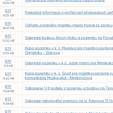
Odmena pre hlavného kontrolóra mesta Košice
10,82 KB
RTF
Priebežná informácia o profilovaní strategických cie
11,05 KB
RTF
Odňatie zvereného majetku mesta Košice zo správy
18,07 KB
RTF
Odpredaj budovy Átrium klubu a pozemku na Považske
12,02 KB
Kúpa pozemku v k. ú. Myslava pre majetkovoprávn
RTF
Chmelníky – Stierova
11,05 KB
RTF
Odpredaj pozemku v k.ú. Južné mesto pre Rímskokato
11,3 KB
Kúpa pozemku v k. ú. Grunt pre majetkovoprávne v
RTF
komunikácie Moskovská - Klimkovičova
13,62 KB
RTF
Odkúpenie 1/4 podielu z pozemku a budovy na Timo
11,04 KB
RTF
Odpredaj nebytového priestoru na ul. Pajorova 13 f
11,34 KB
RTF