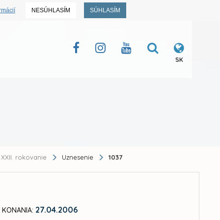
rmácií
NESÚHLASÍM
SÚHLASÍM
SK
XXII. rokovanie
Uznesenie
1037
27.04.2006
 KONANIA: