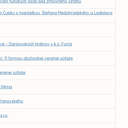
vaní fyzických osôb bez zmluvného vzťahu
ra Čupku s manželkou, Štefana Medzihradského a Ladislava
 – Dargovských hrdinov v k.ú. Furča
. 11 formou obchodnej verejnej súťaže
rejnej súťaže
 Vilima
 Vranovského
.r.o.