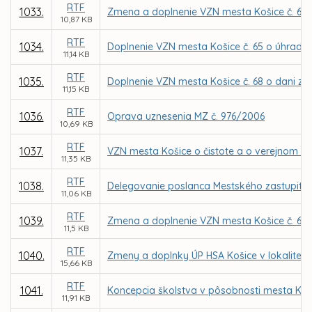
RTF
1033.
Zmena a doplnenie VZN mesta Košice č. 61 o
10,87 KB
RTF
1034.
Doplnenie VZN mesta Košice č. 65 o úhradá
11,14 KB
RTF
1035.
Doplnenie VZN mesta Košice č. 68 o dani za 
11,15 KB
RTF
1036.
Oprava uznesenia MZ č. 976/2006
10,69 KB
RTF
1037.
VZN mesta Košice o čistote a o verejnom p
11,35 KB
RTF
1038.
Delegovanie poslanca Mestského zastupiteľ
11,06 KB
RTF
1039.
Zmena a doplnenie VZN mesta Košice č. 66 
11,5 KB
RTF
1040.
Zmeny a doplnky ÚP HSA Košice v lokalite P
15,66 KB
RTF
1041.
Koncepcia školstva v pôsobnosti mesta Koš
11,91 KB