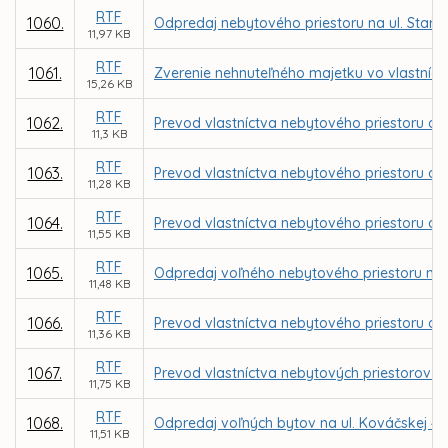
RTF
1060.
Odpredaj nebytového priestoru na ul. Stará
11,97 KB
RTF
1061.
Zverenie nehnuteľného majetku vo vlastníct
15,26 KB
RTF
1062.
Prevod vlastníctva nebytového priestoru a a
11,3 KB
RTF
1063.
Prevod vlastníctva nebytového priestoru a a
11,28 KB
RTF
1064.
Prevod vlastníctva nebytového priestoru a a
11,55 KB
RTF
1065.
Odpredaj voľného nebytového priestoru na u
11,48 KB
RTF
1066.
Prevod vlastníctva nebytového priestoru a al
11,36 KB
RTF
1067.
Prevod vlastníctva nebytových priestorov p
11,75 KB
RTF
1068.
Odpredaj voľných bytov na ul. Kováčskej 47
11,51 KB