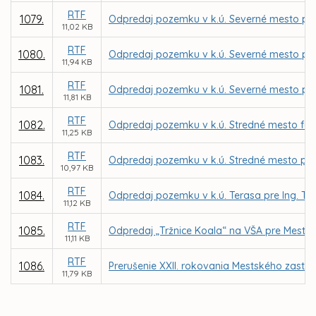
RTF
1079.
Odpredaj pozemku v k.ú. Severné mesto pre O
11,02 KB
RTF
1080.
Odpredaj pozemku v k.ú. Severné mesto pre
11,94 KB
RTF
1081.
Odpredaj pozemku v k.ú. Severné mesto pre
11,81 KB
RTF
1082.
Odpredaj pozemku v k.ú. Stredné mesto for
11,25 KB
RTF
1083.
Odpredaj pozemku v k.ú. Stredné mesto pre
10,97 KB
RTF
1084.
Odpredaj pozemku v k.ú. Terasa pre Ing. 
11,12 KB
RTF
1085.
Odpredaj „Tržnice Koala“ na VŠA pre Mestsk
11,11 KB
RTF
1086.
Prerušenie XXII. rokovania Mestského zastup
11,79 KB