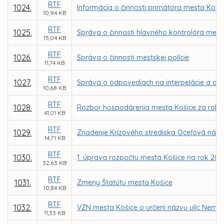
RTF
1024.
Informácia o činnosti primátora mesta Koši
10,94 KB
RTF
1025.
Správa o činnosti hlavného kontrolóra mest
15,04 KB
RTF
1026.
Správa o činnosti mestskej polície
11,74 KB
RTF
1027.
Správa o odpovediach na interpelácie a do
10,68 KB
RTF
1028.
Rozbor hospodárenia mesta Košice za rok 
41,01 KB
RTF
1029.
Zriadenie Krízového strediska Oceľová náde
14,71 KB
RTF
1030.
1. úprava rozpočtu mesta Košice na rok 200
32,63 KB
RTF
1031.
Zmeny Štatútu mesta Košice
10,84 KB
RTF
1032.
VZN mesta Košice o určení názvu ulíc Neme
11,33 KB