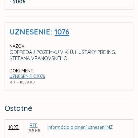
- 2006
UZNESENIE:
1076
NÁZOV:
ODPREDAJ POZEMKU V K. Ú. HUŠTÁKY PRE ING.
ŠTEFANA VRANOVSKÉHO
DOKUMENT:
UZNESENIE Č.1076
RTF - 10,89 KB
Ostatné
RTF
1023.
Informácia o plnení uznesení MZ
19,9 KB