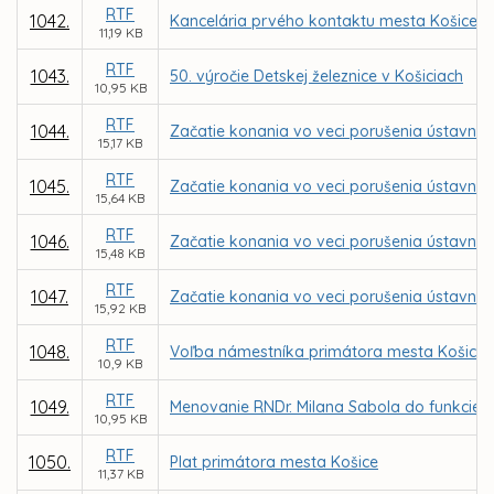
RTF
1042.
Kancelária prvého kontaktu mesta Košice
11,19 KB
RTF
1043.
50. výročie Detskej železnice v Košiciach
10,95 KB
RTF
1044.
Začatie konania vo veci porušenia ústavnéh
15,17 KB
RTF
1045.
Začatie konania vo veci porušenia ústavnéh
15,64 KB
RTF
1046.
Začatie konania vo veci porušenia ústavnéh
15,48 KB
RTF
1047.
Začatie konania vo veci porušenia ústavnéh
15,92 KB
RTF
1048.
Voľba námestníka primátora mesta Košice
10,9 KB
RTF
1049.
Menovanie RNDr. Milana Sabola do funkcie r
10,95 KB
RTF
1050.
Plat primátora mesta Košice
11,37 KB