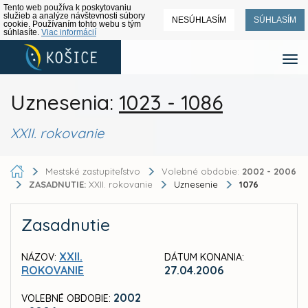
Tento web používa k poskytovaniu
služieb a analýze návštevnosti súbory
NESÚHLASÍM
SÚHLASÍM
cookie. Používaním tohto webu s tým
súhlasíte.
Viac informácií
Uznesenia:
1023 - 1086
XXII. rokovanie
Mestské zastupiteľstvo
Volebné obdobie:
2002 - 2006
ZASADNUTIE:
XXII. rokovanie
Uznesenie
1076
Zasadnutie
XXII.
NÁZOV:
DÁTUM KONANIA:
ROKOVANIE
27.04.2006
2002
VOLEBNÉ OBDOBIE: