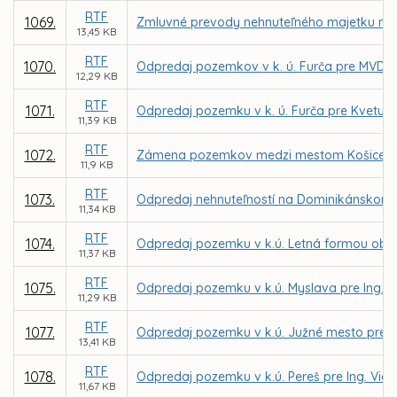
RTF
1069.
Zmluvné prevody nehnuteľného majetku mes
13,45 KB
RTF
1070.
Odpredaj pozemkov v k. ú. Furča pre MVDr.
12,29 KB
RTF
1071.
Odpredaj pozemku v k. ú. Furča pre Kvetu 
11,39 KB
RTF
1072.
Zámena pozemkov medzi mestom Košice a MČ
11,9 KB
RTF
1073.
Odpredaj nehnuteľností na Dominikánskom n
11,34 KB
RTF
1074.
Odpredaj pozemku v k.ú. Letná formou obch
11,37 KB
RTF
1075.
Odpredaj pozemku v k.ú. Myslava pre Ing. Ľ
11,29 KB
RTF
1077.
Odpredaj pozemku v k.ú. Južné mesto pre MA
13,41 KB
RTF
1078.
Odpredaj pozemku v k.ú. Pereš pre Ing. Vie
11,67 KB